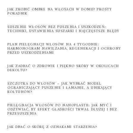
JAK ZROBIĆ OMBRE NA WŁOSACH W DOMU? PROSTY
PORADNIK
SUSZENIE WŁOSÓW BEZ PUSZENIA I USZKODZEŃ:
TECHNIKI, USTAWIENIA SUSZARKI I NAJCZĘSTSZE BŁĘDY
PLAN PIELĘGNACJI WŁOSÓW NA 4 TYGODNIE:
HARMONOGRAM NAWILŻANIA, REGENERACJI I OCHRONY
PRZED USZKODZENIAMI
JAK ZADBAĆ O ZDROWIE I PIĘKNO SKÓRY W OKOLICACH
DEKOLTU?
SZCZOTKA DO WŁOSÓW – JAK WYBRAĆ MODEL
OGRANICZAJĄCY PUSZENIE I ŁAMANIE, A UNIKAJĄCY
KOŁTUNÓW?
PIELĘGNACJA WŁOSÓW PO NANOPLASTII: JAK MYĆ I
ODŻYWIAĆ, BY EFEKT GŁADKOŚCI TRWAŁ DŁUŻEJ I BEZ
PRZESUSZENIA
JAK DBAĆ O SKÓRĘ Z OZNAKAMI STARZENIA?