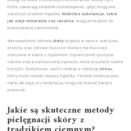
uwagę na skład stosowanych kosmetyków. Unikaj tych,
które zawierają składniki komedogenne, gdyż mogą one
zaostrzyć problem trądziku.
Niektóre substancje, takie
jak oleje mineralne czy lanolina
, mogą prowadzić do
powstawania zaskórników.
Wprowadzenie zdrowej
diety
bogatej w owoce, warzywa,
orzechy oraz zdrowe tłuszcze również ma kluczowe
znaczenie w walce z trądzikiem. Ograniczenie spożycia
cukrów oraz przetworzonej żywności może przynieść realne
korzyści. Dodatkowo, warto zadbać o redukcję
stresu
,
który może nasilać objawy trądziku. Techniki relaksacyjne,
takie jak joga czy medytacja, mogą się okazać bardzo
pomocne.
Jakie są skuteczne metody
pielęgnacji skóry z
trądzikiem ciemnym?