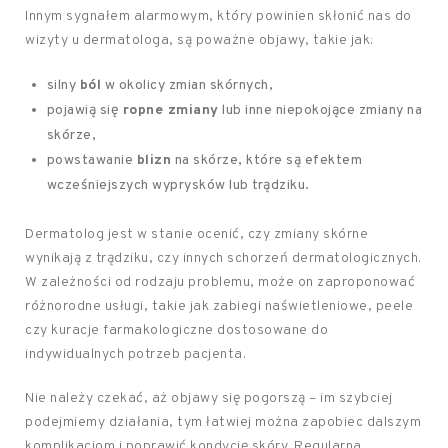
Innym sygnałem alarmowym, który powinien skłonić nas do
wizyty u dermatologa, są poważne objawy, takie jak:
silny
ból
w okolicy zmian skórnych,
pojawią się
ropne zmiany
lub inne niepokojące zmiany na
skórze,
powstawanie
blizn
na skórze, które są efektem
wcześniejszych wyprysków lub trądziku.
Dermatolog jest w stanie ocenić, czy zmiany skórne
wynikają z trądziku, czy innych schorzeń dermatologicznych.
W zależności od rodzaju problemu, może on zaproponować
różnorodne usługi, takie jak zabiegi naświetleniowe, peele
czy kuracje farmakologiczne dostosowane do
indywidualnych potrzeb pacjenta.
Nie należy czekać, aż objawy się pogorszą – im szybciej
podejmiemy działania, tym łatwiej można zapobiec dalszym
komplikacjom i poprawić kondycję skóry. Regularna