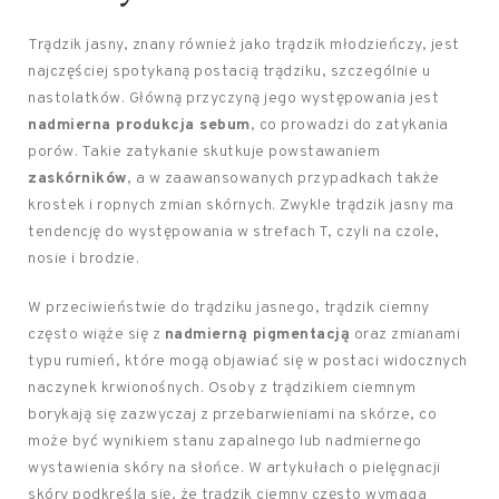
Trądzik jasny, znany również jako trądzik młodzieńczy, jest
najczęściej spotykaną postacią trądziku, szczególnie u
nastolatków. Główną przyczyną jego występowania jest
nadmierna produkcja sebum
, co prowadzi do zatykania
porów. Takie zatykanie skutkuje powstawaniem
zaskórników
, a w zaawansowanych przypadkach także
krostek i ropnych zmian skórnych. Zwykle trądzik jasny ma
tendencję do występowania w strefach T, czyli na czole,
nosie i brodzie.
W przeciwieństwie do trądziku jasnego, trądzik ciemny
często wiąże się z
nadmierną pigmentacją
oraz zmianami
typu rumień, które mogą objawiać się w postaci widocznych
naczynek krwionośnych. Osoby z trądzikiem ciemnym
borykają się zazwyczaj z przebarwieniami na skórze, co
może być wynikiem stanu zapalnego lub nadmiernego
wystawienia skóry na słońce. W artykułach o pielęgnacji
skóry podkreśla się, że trądzik ciemny często wymaga