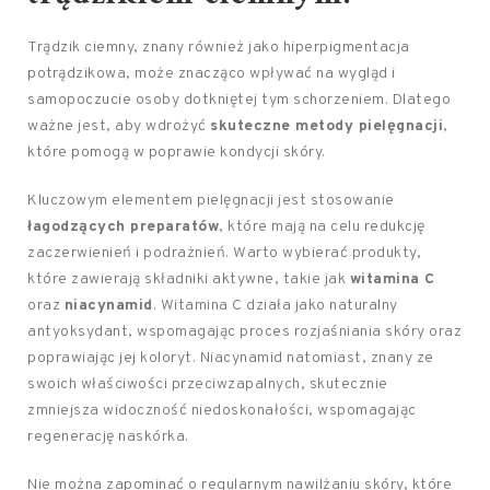
Trądzik ciemny, znany również jako hiperpigmentacja
potrądzikowa, może znacząco wpływać na wygląd i
samopoczucie osoby dotkniętej tym schorzeniem. Dlatego
ważne jest, aby wdrożyć
skuteczne metody pielęgnacji
,
które pomogą w poprawie kondycji skóry.
Kluczowym elementem pielęgnacji jest stosowanie
łagodzących preparatów
, które mają na celu redukcję
zaczerwienień i podrażnień. Warto wybierać produkty,
które zawierają składniki aktywne, takie jak
witamina C
oraz
niacynamid
. Witamina C działa jako naturalny
antyoksydant, wspomagając proces rozjaśniania skóry oraz
poprawiając jej koloryt. Niacynamid natomiast, znany ze
swoich właściwości przeciwzapalnych, skutecznie
zmniejsza widoczność niedoskonałości, wspomagając
regenerację naskórka.
Nie można zapominać o regularnym nawilżaniu skóry, które