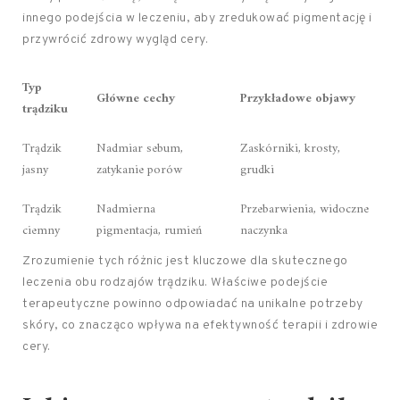
innego podejścia w leczeniu, aby zredukować pigmentację i
przywrócić zdrowy wygląd cery.
Typ
Główne cechy
Przykładowe objawy
trądziku
Trądzik
Nadmiar sebum,
Zaskórniki, krosty,
jasny
zatykanie porów
grudki
Trądzik
Nadmierna
Przebarwienia, widoczne
ciemny
pigmentacja, rumień
naczynka
Zrozumienie tych różnic jest kluczowe dla skutecznego
leczenia obu rodzajów trądziku. Właściwe podejście
terapeutyczne powinno odpowiadać na unikalne potrzeby
skóry, co znacząco wpływa na efektywność terapii i zdrowie
cery.