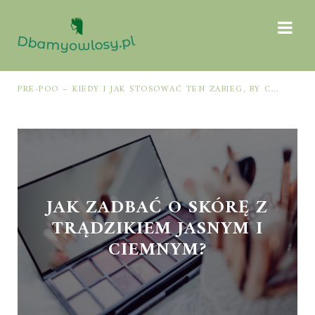
PRE-POO – KIEDY I JAK STOSOWAĆ TEN ZABIEG, BY CHRONIĆ I NAWILŻAĆ WŁOSY PRZED MYCIEM SZAMPONEM
JAK ZADBAĆ O SKÓRĘ Z
TRĄDZIKIEM JASNYM I
CIEMNYM?