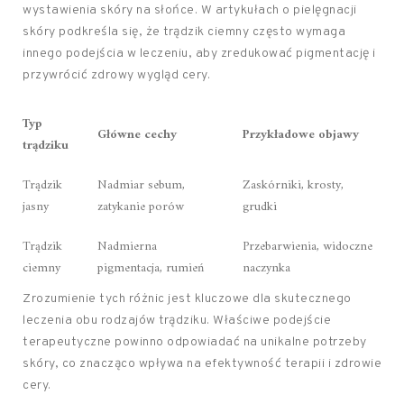
wystawienia skóry na słońce. W artykułach o pielęgnacji
skóry podkreśla się, że trądzik ciemny często wymaga
innego podejścia w leczeniu, aby zredukować pigmentację i
przywrócić zdrowy wygląd cery.
Typ
Główne cechy
Przykładowe objawy
trądziku
Trądzik
Nadmiar sebum,
Zaskórniki, krosty,
jasny
zatykanie porów
grudki
Trądzik
Nadmierna
Przebarwienia, widoczne
ciemny
pigmentacja, rumień
naczynka
Zrozumienie tych różnic jest kluczowe dla skutecznego
leczenia obu rodzajów trądziku. Właściwe podejście
terapeutyczne powinno odpowiadać na unikalne potrzeby
skóry, co znacząco wpływa na efektywność terapii i zdrowie
cery.