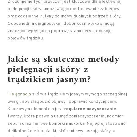
Zrozumienie tych przyczyn jest kluczowe dla efektywnej
pielęgnacji skóry, umożliwiając dostosowanie zabiegów
oraz codziennej rutyny do indywidualnych potrzeb skóry.
Odpowiednia diagnostyka i dobór kosmetyków mogą
znacząco wpłynąć na poprawę stanu cery i redukcję
objawów trądziku.
Jakie są skuteczne metody
pielęgnacji skóry z
trądzikiem jasnym?
Pielęgnacja
skóry z trądzikiem jasnym wymaga szczególnej
uwagi, aby złagodzić objawy i poprawić kondycję cery.
Kluczowym elementem jest
regularne oczyszczanie
twarzy, które pozwala usunąć zanieczyszczenia, nadmiar
sebum oraz martwe komórki naskórka. Najlepiej stosować
delikatne żele lub pianki, które nie wysuszają skóry, a