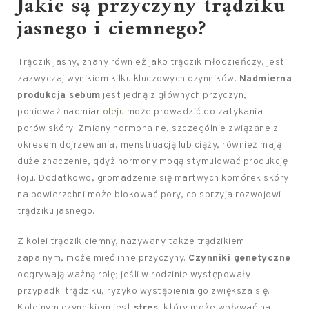
Jakie są przyczyny trądziku
jasnego i ciemnego?
Trądzik jasny, znany również jako trądzik młodzieńczy, jest
zazwyczaj wynikiem kilku kluczowych czynników.
Nadmierna
produkcja sebum
jest jedną z głównych przyczyn,
ponieważ nadmiar
oleju
może prowadzić do zatykania
porów skóry. Zmiany hormonalne, szczególnie związane z
okresem dojrzewania, menstruacją lub ciąży, również mają
duże znaczenie, gdyż hormony mogą stymulować produkcję
łoju. Dodatkowo, gromadzenie się martwych komórek skóry
na powierzchni może blokować pory, co sprzyja rozwojowi
trądziku jasnego.
Z kolei trądzik ciemny, nazywany także trądzikiem
zapalnym, może mieć inne przyczyny.
Czynniki genetyczne
odgrywają ważną rolę; jeśli w rodzinie występowały
przypadki trądziku, ryzyko wystąpienia go zwiększa się.
Kolejnym czynnikiem jest
stres
, który może wpływać na