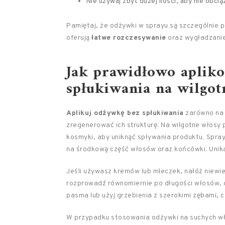
Nie używaj zbyt dużej ilości, aby nie obci
Pamiętaj, że odżywki w sprayu są szczególnie p
oferują
łatwe rozczesywanie
oraz wygładzanie
Jak prawidłowo aplik
spłukiwania na wilgot
Aplikuj odżywkę bez spłukiwania
zarówno na w
zregenerować ich strukturę. Na wilgotne włosy
kosmyki, aby uniknąć spływania produktu. Spray
na środkową część włosów oraz końcówki. Unika
Jeśli używasz kremów lub mleczek, nałóż niewielk
rozprowadź równomiernie po długości włosów, 
pasma lub użyj grzebienia z szerokimi zębami, c
W przypadku stosowania odżywki na suchych wło