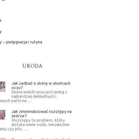
a
y
 – pielęgnacja i rutyna
URODA
Jak zadbać o skórę w okolicach
oczu?
Skóra wokół oczu jest jedną z
najbardziej delikatnych i
iwych partii na …
Jak zminimalizować rozstępy na
skórze?
Rozstępy to problem, który
dotyka wiele osób, niezależnie
eku czy płci. …