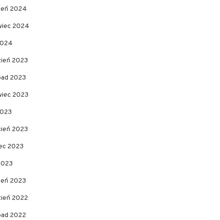
pień 2024
wiec 2024
2024
zień 2023
opad 2023
wiec 2023
2023
cień 2023
ec 2023
2023
zeń 2023
zień 2022
opad 2022