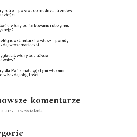
ry retro – powrót do modnych trendów
eszłości
bać o włosy po farbowaniu i utrzymać
yzację?
ielęgnować naturalne włosy – porady
ażdej włosomaniaczki
ygładzić włosy bez użycia
townicy?
ry dla Pań z mało gęstymi włosami –
o w każdej objętości
nowsze komentarze
ntarzy do wyświetlenia.
egorie