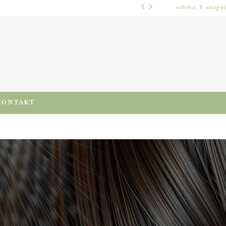
sobota, 8 sierpn
WŁOSY – PIELĘGNACJA
PRE-POO – KIEDY I JAK STOSOWAĆ TEN ZABIEG, BY CHRONIĆ I NAWILŻAĆ WŁOSY PRZED MYCIEM SZAMPONEM
KONTAKT