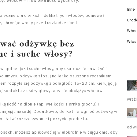
ążyć włosów — niewielka ilość wystarczy.
Inne
olecane dla cienkich i delikatnych włosów, ponieważ
Urod
, chroniąc włosy przed uszkodzeniami.
Włos
ować odżywkę bez
Włosy
ne i suche włosy?
ilgotne, jak i suche włosy, aby skutecznie nawilżyć i
 po umyciu odżywkę stosuj na lekko osuszone ręcznikiem
em rozpyla się odżywkę z odległości 15–20 cm, kierując ją
j kontaktu z skóry głowy, aby nie obciążyć włosów.
wrażl
ą ilość na dłonie (np. wielkości ziarnka grochu) i
omijając nasadę. Dodatkowo, delikatnie wgnieć odżywkę w
o ułatwi rozczesywanie i pokrycie produktu.
od wi
sach, możesz aplikować ją wielokrotnie w ciągu dnia, aby