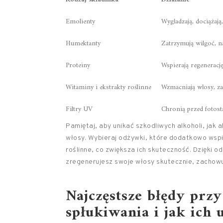
Emolienty
Wygładzają, dociążają
Humektanty
Zatrzymują wilgoć, na
Proteiny
Wspierają regenerację
Witaminy i ekstrakty roślinne
Wzmacniają włosy, za
Filtry UV
Chronią przed fotost
Pamiętaj, aby unikać szkodliwych alkoholi, jak 
włosy. Wybieraj odżywki, które dodatkowo wspie
roślinne, co zwiększa ich skuteczność. Dzięki
zregenerujesz swoje włosy skutecznie, zachowu
Najczęstsze błędy prz
spłukiwania i jak ich 