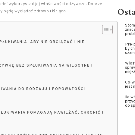
w pełni wykorzystać jej właściwości odżywcze. Dobrze
Ost
y będą wyglądać zdrowo i lśniąco.
Stoma
znacz
prob
UKIWANIA, ABY NIE OBCIĄŻAĆ I NIE
Pre-p
by ch
szam
Włosy
YWKĘ BEZ SPŁUKIWANIA NA WILGOTNE I
spra
miękk
Co-wa
jest 
IWANIA DO RODZAJU I POROWATOŚCI
Ile w
przyc
do sp
PŁUKIWANIA POMAGAJĄ NAWILŻAĆ, CHRONIĆ I