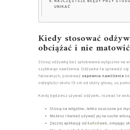
NAJCZĘSTSZE BŁĘDY PRZY STOSOW
UNIKAĆ
Kiedy stosować odżywk
obciążać i nie matowi
Stosuj odżywkę bez spłukiwania wyłącznie na w
szybkiego nawilżenia. Odżywka ta sprawdzi się 
falowanych, ponieważ
zapewnia nawilżenie
bez
odległości około 15 cm od skóry głowy, co pom
Kiedy będziesz używać odżywki, rozważ te wsk
Stosuj na wilgotne, lekko osuszone po my
Możesz również używać jej na suche włosy
Zacznij aplikację od
końcówek
, omijając s