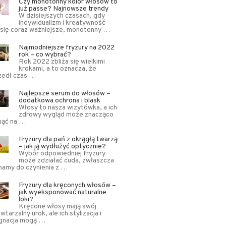
Czy monotonny kolor włosów to
już passe? Najnowsze trendy
W dzisiejszych czasach, gdy
indywidualizm i kreatywność
 się coraz ważniejsze, monotonny …
Najmodniejsze fryzury na 2022
rok – co wybrać?
Rok 2022 zbliża się wielkimi
krokami, a to oznacza, że
zedł czas …
Najlepsze serum do włosów –
dodatkowa ochrona i blask
Włosy to nasza wizytówka, a ich
zdrowy wygląd może znacząco
nąć na …
Fryzury dla pań z okrągłą twarzą
– jak ją wydłużyć optycznie?
Wybór odpowiedniej fryzury
może zdziałać cuda, zwłaszcza
mamy do czynienia z …
Fryzury dla kręconych włosów –
jak wyeksponować naturalne
loki?
Kręcone włosy mają swój
wtarzalny urok, ale ich stylizacja i
ęgnacja mogą …