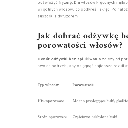
odświeżyć fryzurę. Dla włosów kręconych najle
wilgotnych włosów, co podkreśli skręt. Po nało
suszarki z dyfuzorem.
Jak dobrać odżywkę be
porowatości włosów?
Dobór odżywki bez spłukiwania
zależy od por
swoich potrzeb, aby osiągnąć najlepsze rezulta
Typ włosów
Porowatość
Niskoporowate
Mocno przylegające łuski, gładkie
Średnioporowate
Częściowo odchylone łuski