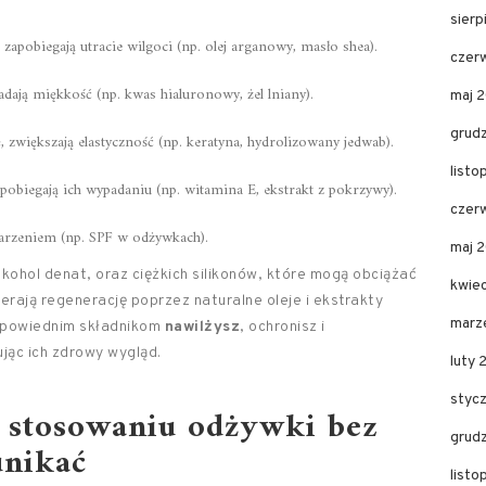
sier
, zapobiegają utracie wilgoci (np. olej arganowy, masło shea).
czer
dają miękkość (np. kwas hialuronowy, żel lniany).
maj 
grud
, zwiększają elastyczność (np. keratyna, hydrolizowany jedwab).
list
pobiegają ich wypadaniu (np. witamina E, ekstrakt z pokrzywy).
czer
arzeniem (np. SPF w odżywkach).
maj 
alkohol denat, oraz ciężkich silikonów, które mogą obciążać
kwie
rają regenerację poprzez naturalne oleje i ekstrakty
marz
 odpowiednim składnikom
nawilżysz
, ochronisz i
jąc ich zdrowy wygląd.
luty 
styc
y stosowaniu odżywki bez
grud
unikać
list