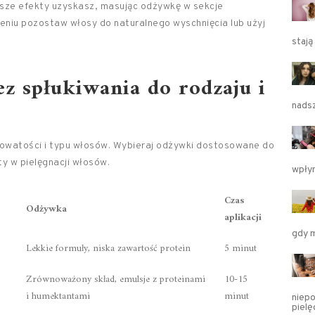
psze efekty uzyskasz, masując odżywkę w sekcje
żeniu pozostaw włosy do naturalnego wyschnięcia lub użyj
stają
z spłukiwania do rodzaju i
nads
owatości i typu włosów. Wybieraj odżywki dostosowane do
ty w pielęgnacji włosów.
wpły
Czas
Odżywka
aplikacji
gdy 
Lekkie formuły, niska zawartość protein
5 minut
Zrównoważony skład, emulsje z proteinami
10-15
i humektantami
minut
niepo
piel