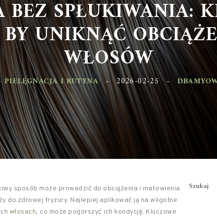
BEZ SPŁUKIWANIA: KI
 BY UNIKNĄĆ OBCIĄŻE
WŁOSÓW
 PIELĘGNACJA I RUTYNA
-
2026-02-25
-
DBAMYOW
Szukaj
ciwy sposób może prowadzić do obciążenia i matowienia
y do zdrowej fryzury. Najlepiej aplikować ją na wilgotne
ych
włosach
, co może pogorszyć ich kondycję. Kluczowe