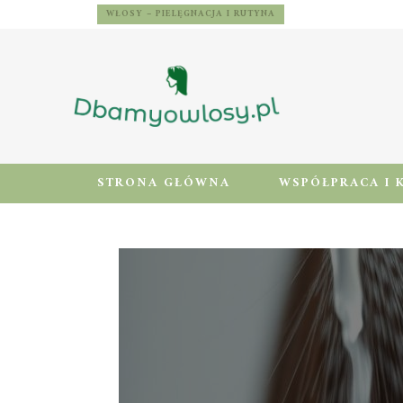
WŁOSY – PIELĘGNACJA I RUTYNA
STRONA GŁÓWNA
WSPÓŁPRACA I 