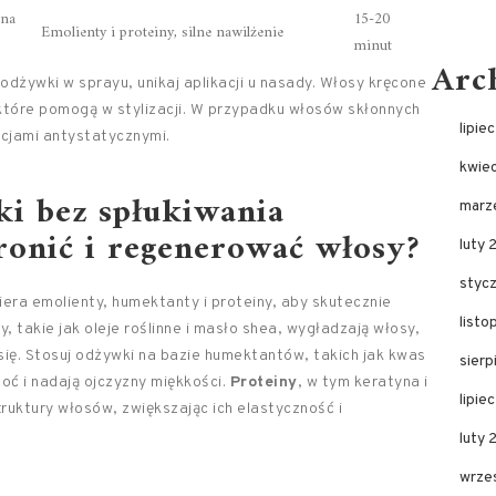
 na
15-20
Emolienty i proteiny, silne nawilżenie
minut
Arc
odżywki w sprayu, unikaj aplikacji u nasady. Włosy kręcone
które pomogą w stylizacji. W przypadku włosów skłonnych
lipie
ncjami antystatycznymi.
kwie
ki bez spłukiwania
marz
ronić i regenerować włosy?
luty 
styc
iera emolienty, humektanty i proteiny, aby skutecznie
list
, takie jak oleje roślinne i masło shea, wygładzają włosy,
 się. Stosuj odżywki na bazie humektantów, takich jak kwas
sier
goć i nadają ojczyzny miękkości.
Proteiny
, w tym keratyna i
lipie
ruktury włosów, zwiększając ich elastyczność i
luty
wrze