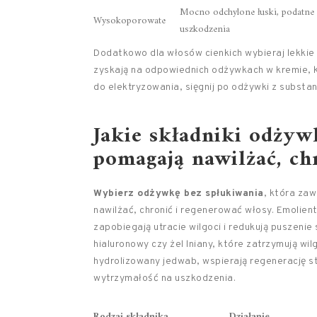
Mocno odchylone łuski, podatne
Wysokoporowate
uszkodzenia
Dodatkowo dla włosów cienkich wybieraj lekkie 
zyskają na odpowiednich odżywkach w kremie, 
do elektryzowania, sięgnij po odżywki z substa
Jakie składniki odżyw
pomagają nawilżać, ch
Wybierz odżywkę bez spłukiwania
, która zaw
nawilżać, chronić i regenerować włosy. Emolienty
zapobiegają utracie wilgoci i redukują puszenie
hialuronowy czy żel lniany, które zatrzymują wil
hydrolizowany jedwab, wspierają regenerację st
wytrzymałość na uszkodzenia.
Rodzaj składnika
Działanie