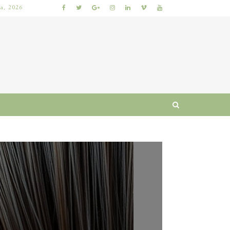
ia, 2026
 I RUTYNA
WŁOSY SZORSTKIE PO MYCIU: PRZYCZYNY I SPRAWDZONE SPOSOBY NA ODZYSKANIE MIĘKKOŚCI I BLASKU