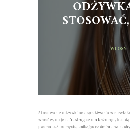
ODŻYWKA 
STOSOWAĆ,
WŁOSY –
Stosowanie odżywki bez spłukiwania w niewłaś
włosów, co jest frustrujące dla każdego, kto dąż
pasma tuż po myciu, unikając nadmiaru na such