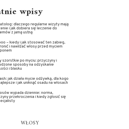
atnie wpisy
tolog: dlaczego regularne wizyty mają
enie i jak dobiera się leczenie do
lemów z jamą ustną
oo – kiedy i jak stosować ten zabieg,
ronić i nawilżać włosy przed myciem
ponem
 szorstkie po myciu: przyczyny i
wdzone sposoby na odzyskanie
ości i blasku
sh: jak działa mycie odżywką, dla kogo
najlepsze i jak uniknąć osadu na włosach
łosów wypada dziennie: norma,
zyny przekroczenia i kiedy zgłosić się
ecjalisty
WŁOSY