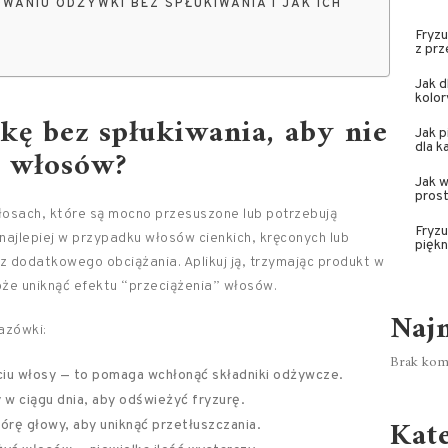
ANIU ODŻYWKI BEZ SPŁUKIWANIA I JAK ICH
Fryzu
z prz
Jak d
kolor
ę bez spłukiwania, aby nie
Jak p
dla k
ć włosów?
Jak w
pros
łosach, które są mocno przesuszone lub potrzebują
Fryzu
najlepiej w przypadku włosów cienkich, kręconych lub
piękn
 dodatkowego obciążania. Aplikuj ją, trzymając produkt w
oże uniknąć efektu “przeciążenia” włosów.
Naj
azówki:
Brak kome
ciu włosy — to pomaga wchłonąć składniki odżywcze.
 w ciągu dnia, aby odświeżyć fryzurę.
Kat
kórę głowy, aby uniknąć przetłuszczania.