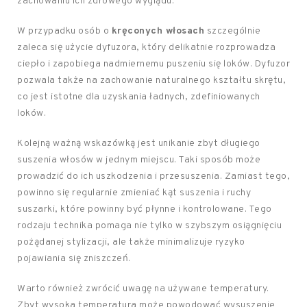
zachowaniu ich zdrowego wyglądu.
W przypadku osób o
kręconych włosach
szczególnie
zaleca się użycie dyfuzora, który delikatnie rozprowadza
ciepło i zapobiega nadmiernemu puszeniu się loków. Dyfuzor
pozwala także na zachowanie naturalnego kształtu skrętu,
co jest istotne dla uzyskania ładnych, zdefiniowanych
loków.
Kolejną ważną wskazówką jest unikanie zbyt długiego
suszenia włosów w jednym miejscu. Taki sposób może
prowadzić do ich uszkodzenia i przesuszenia. Zamiast tego,
powinno się regularnie zmieniać kąt suszenia i ruchy
suszarki, które powinny być płynne i kontrolowane. Tego
rodzaju technika pomaga nie tylko w szybszym osiągnięciu
pożądanej stylizacji, ale także minimalizuje ryzyko
pojawiania się zniszczeń.
Warto również zwrócić uwagę na używane temperatury.
Zbyt wysoka temperatura może powodować wysuszenie