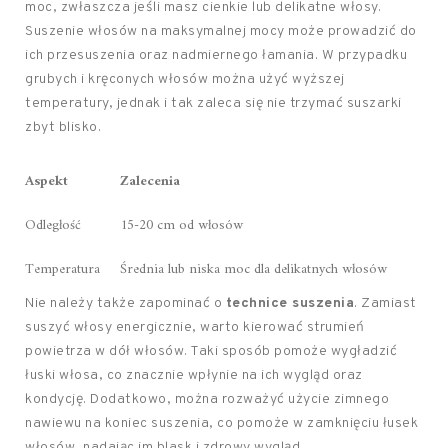
moc, zwłaszcza jeśli masz cienkie lub delikatne włosy.
Suszenie włosów na maksymalnej mocy może prowadzić do
ich przesuszenia oraz nadmiernego łamania. W przypadku
grubych i kręconych włosów można użyć wyższej
temperatury, jednak i tak zaleca się nie trzymać suszarki
zbyt blisko.
Aspekt
Zalecenia
Odległość
15-20 cm od włosów
Temperatura
Średnia lub niska moc dla delikatnych włosów
Nie należy także zapominać o
technice suszenia
. Zamiast
suszyć włosy energicznie, warto kierować strumień
powietrza w dół włosów. Taki sposób pomoże wygładzić
łuski włosa, co znacznie wpłynie na ich wygląd oraz
kondycję. Dodatkowo, można rozważyć użycie zimnego
nawiewu na koniec suszenia, co pomoże w zamknięciu łusek
włosów, nadając im blask i zdrowy wygląd.