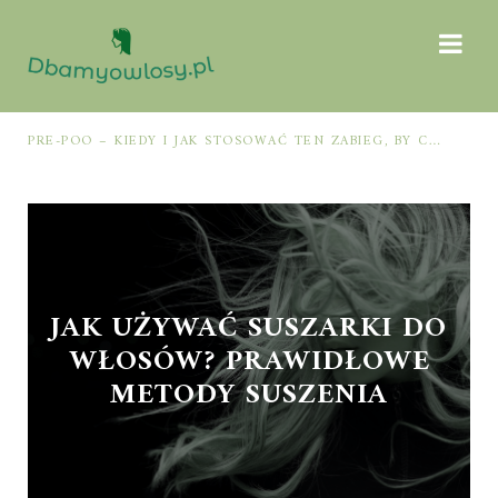
PRE-POO – KIEDY I JAK STOSOWAĆ TEN ZABIEG, BY CHRONIĆ I NAWILŻAĆ WŁOSY PRZED MYCIEM SZAMPONEM
JAK UŻYWAĆ SUSZARKI DO
WŁOSÓW? PRAWIDŁOWE
METODY SUSZENIA