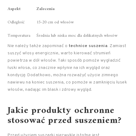
Aspekt
Zalecenia
Odległość
15-20 cm od włosów
Temperatura
Średnia lub niska moc dla delikatnych włosów
Nie należy także zapominać o
technice suszenia
. Zamiast
suszyć włosy energicznie, warto kierować strumień
powietrza w dół włosów. Taki sposób pomoże wygładzić
łuski włosa, co znacznie wpłynie na ich wygląd oraz
kondycję. Dodatkowo, można rozważyć użycie zimnego
nawiewu na koniec suszenia, co pomoże w zamknięciu łusek
włosów, nadając im blask i zdrowy wygląd.
Jakie produkty ochronne
stosować przed suszeniem?
Przed użyciem suszarki niezwykle istotne jest