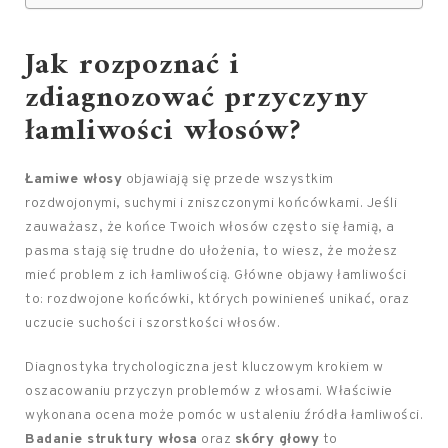
Jak rozpoznać i
zdiagnozować przyczyny
łamliwości włosów?
Łamiwe włosy
objawiają się przede wszystkim
rozdwojonymi, suchymi i zniszczonymi końcówkami. Jeśli
zauważasz, że końce Twoich włosów często się łamią, a
pasma stają się trudne do ułożenia, to wiesz, że możesz
mieć problem z ich łamliwością. Główne objawy łamliwości
to: rozdwojone końcówki, których powinieneś unikać, oraz
uczucie suchości i szorstkości włosów.
Diagnostyka trychologiczna jest kluczowym krokiem w
oszacowaniu przyczyn problemów z włosami. Właściwie
wykonana ocena może pomóc w ustaleniu źródła łamliwości.
Badanie struktury włosa
oraz
skóry głowy
to