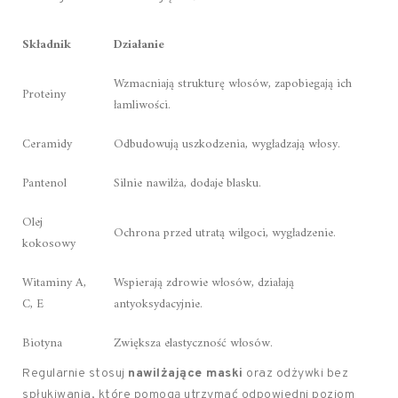
Składnik
Działanie
Wzmacniają strukturę włosów, zapobiegają ich
Proteiny
łamliwości.
Ceramidy
Odbudowują uszkodzenia, wygładzają włosy.
Pantenol
Silnie nawilża, dodaje blasku.
Olej
Ochrona przed utratą wilgoci, wygładzenie.
kokosowy
Witaminy A,
Wspierają zdrowie włosów, działają
C, E
antyoksydacyjnie.
Biotyna
Zwiększa elastyczność włosów.
Regularnie stosuj
nawilżające maski
oraz odżywki bez
spłukiwania, które pomogą utrzymać odpowiedni poziom