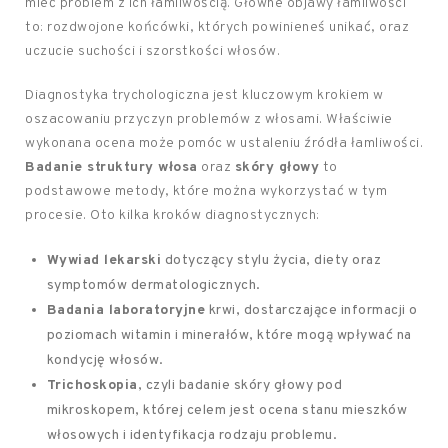
mieć problem z ich łamliwością. Główne objawy łamliwości
to: rozdwojone końcówki, których powinieneś unikać, oraz
uczucie suchości i szorstkości włosów.
Diagnostyka trychologiczna jest kluczowym krokiem w
oszacowaniu przyczyn problemów z włosami. Właściwie
wykonana ocena może pomóc w ustaleniu źródła łamliwości.
Badanie struktury włosa
oraz
skóry głowy
to
podstawowe metody, które można wykorzystać w tym
procesie. Oto kilka kroków diagnostycznych:
Wywiad lekarski
dotyczący stylu życia, diety oraz
symptomów dermatologicznych.
Badania laboratoryjne
krwi, dostarczające informacji o
poziomach witamin i minerałów, które mogą wpływać na
kondycję włosów.
Trichoskopia
, czyli badanie skóry głowy pod
mikroskopem, której celem jest ocena stanu mieszków
włosowych i identyfikacja rodzaju problemu.