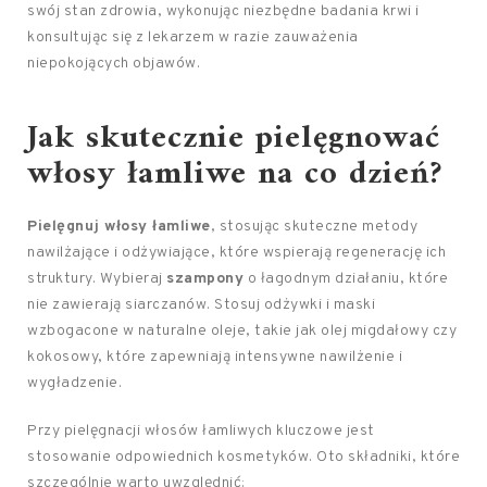
swój stan zdrowia, wykonując niezbędne badania krwi i
konsultując się z lekarzem w razie zauważenia
niepokojących objawów.
Jak skutecznie pielęgnować
włosy łamliwe na co dzień?
Pielęgnuj włosy łamliwe
, stosując skuteczne metody
nawilżające i odżywiające, które wspierają regenerację ich
struktury. Wybieraj
szampony
o łagodnym działaniu, które
nie zawierają siarczanów. Stosuj odżywki i maski
wzbogacone w naturalne oleje, takie jak olej migdałowy czy
kokosowy, które zapewniają intensywne nawilżenie i
wygładzenie.
Przy pielęgnacji włosów łamliwych kluczowe jest
stosowanie odpowiednich kosmetyków. Oto składniki, które
szczególnie warto uwzględnić: