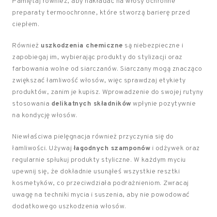
Pamiętaj również, aby nakładać na włosy ochronne
preparaty termoochronne, które stworzą barierę przed
ciepłem.
Również
uszkodzenia chemiczne
są niebezpieczne i
zapobiegaj im, wybierając produkty do stylizacji oraz
farbowania wolne od siarczanów. Siarczany mogą znacząco
zwiększać łamliwość włosów, więc sprawdzaj etykiety
produktów, zanim je kupisz. Wprowadzenie do swojej rutyny
stosowania
delikatnych składników
wpłynie pozytywnie
na kondycję włosów.
Niewłaściwa pielęgnacja również przyczynia się do
łamliwości. Używaj
łagodnych szamponów
i odżywek oraz
regularnie spłukuj produkty styliczne. W każdym myciu
upewnij się, że dokładnie usunąłeś wszystkie resztki
kosmetyków, co przeciwdziała podrażnieniom. Zwracaj
uwagę na techniki mycia i suszenia, aby nie powodować
dodatkowego uszkodzenia włosów.