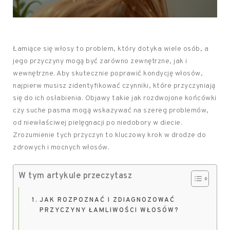
Łamiące się włosy to problem, który dotyka wiele osób, a
jego przyczyny mogą być zarówno zewnętrzne, jak i
wewnętrzne. Aby skutecznie poprawić kondycję włosów,
najpierw musisz zidentyfikować czynniki, które przyczyniają
się do ich osłabienia. Objawy takie jak rozdwojone końcówki
czy suche pasma mogą wskazywać na szereg problemów,
od niewłaściwej pielęgnacji po niedobory w diecie.
Zrozumienie tych przyczyn to kluczowy krok w drodze do
zdrowych i mocnych włosów.
W tym artykule przeczytasz
JAK ROZPOZNAĆ I ZDIAGNOZOWAĆ
PRZYCZYNY ŁAMLIWOŚCI WŁOSÓW?