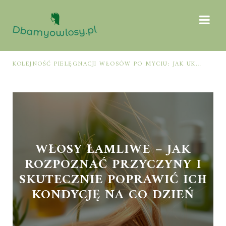
 SIĘ DO SPECJALISTY
KOLEJNOŚĆ PIELĘGNACJI WŁOSÓW PO MYCIU: JAK UKŁADAĆ ODŻYWKĘ, TERMOOCHRONĘ I STYLIZACJĘ, BY NIE PRZECIĄŻYĆ PASM
WŁOSY ŁAMLIWE – JAK
ROZPOZNAĆ PRZYCZYNY I
SKUTECZNIE POPRAWIĆ ICH
KONDYCJĘ NA CO DZIEŃ