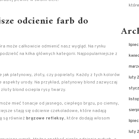
któr
jsze odcienie farb do
Arc
lipie
óra może całkowicie odmienić nasz wygląd. Na rynku
odzielić na kilka głównych kategorii. Najpopularniejsze z
kwie
.
marz
 jak platynowy, złoty, czy popielaty. Każdy z tych kolorów
luty 
ne aspekty urody. Na przykład, platynowy blond zazwyczaj
styc
złoty blond ociepla rysy twarzy.
list
może mieć tonacje od jasnego, ciepłego brązu, po ciemny,
sier
iejsze stają się odcienie czekoladowe, które nadają
ją są również
brązowe refleksy
, które dodają włosom
lipie
luty