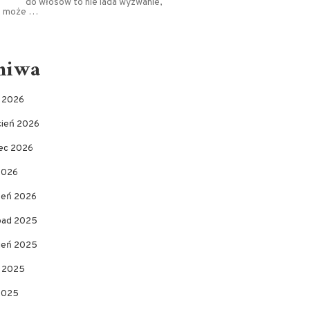
do włosów to nie lada wyzwanie,
e może …
hiwa
c 2026
cień 2026
ec 2026
2026
zeń 2026
opad 2025
pień 2025
c 2025
 2025