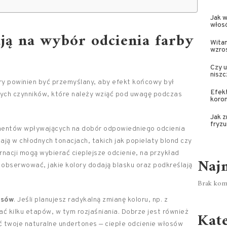
Jak 
włos
ją na wybór odcienia farby
Wita
wzro
Czy u
niszc
ry powinien być przemyślany, aby efekt końcowy był
Efek
zowych czynników, które należy wziąć pod uwagę podczas
koron
Jak z
fryzu
ementów wpływających na dobór odpowiedniego odcienia
dają w chłodnych tonacjach, takich jak popielaty blond czy
rnacji mogą wybierać cieplejsze odcienie, na przykład
Naj
 obserwować, jakie kolory dodają blasku oraz podkreślają
Brak kome
osów
. Jeśli planujesz radykalną zmianę koloru, np. z
ć kilku etapów, w tym rozjaśniania. Dobrze jest również
Kat
ć twoje naturalne undertones — ciepłe odcienie włosów