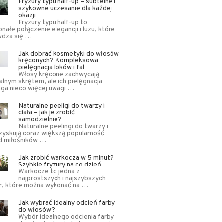
Fryzury typu half-up – subtelne i
szykowne uczesanie dla każdej
okazji
Fryzury typu half-up to
nałe połączenie elegancji i luzu, które
wdza się …
Jak dobrać kosmetyki do włosów
kręconych? Kompleksowa
pielęgnacja loków i fal
Włosy kręcone zachwycają
alnym skrętem, ale ich pielęgnacja
ga nieco więcej uwagi …
Naturalne peeligi do twarzy i
ciała – jak je zrobić
samodzielnie?
Naturalne peelingi do twarzy i
 zyskują coraz większą popularność
d miłośników …
Jak zrobić warkocza w 5 minut?
Szybkie fryzury na co dzień
Warkocze to jedna z
najprostszych i najszybszych
r, które można wykonać na …
Jak wybrać idealny odcień farby
do włosów?
Wybór idealnego odcienia farby