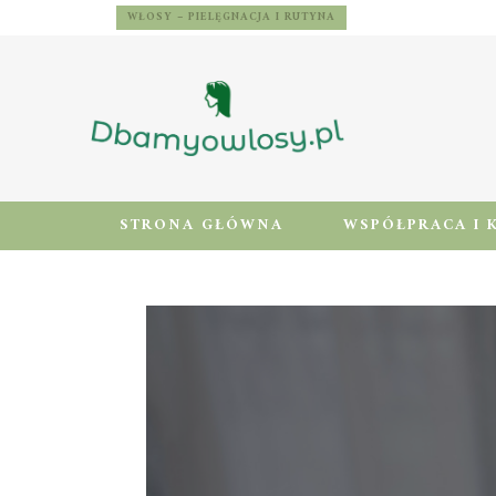
WŁOSY – PIELĘGNACJA I RUTYNA
STRONA GŁÓWNA
WSPÓŁPRACA I 