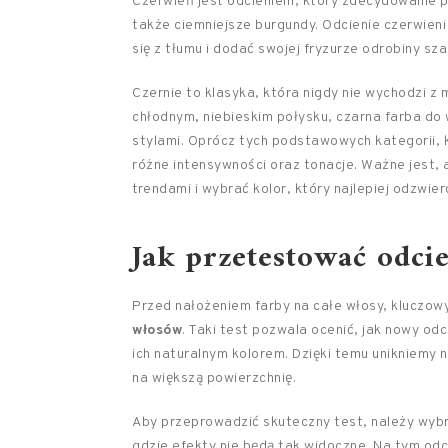
Czerwień jest odcieniem, który zdecydowanie p
także ciemniejsze burgundy. Odcienie czerwieni
się z tłumu i dodać swojej fryzurze odrobiny sz
Czernie to klasyka, która nigdy nie wychodzi z
chłodnym, niebieskim połysku, czarna farba do
stylami. Oprócz tych podstawowych kategorii, 
różne intensywności oraz tonacje. Ważne jest,
trendami i wybrać kolor, który najlepiej odzwier
Jak przetestować odci
Przed nałożeniem farby na całe włosy, kluczo
włosów
. Taki test pozwala ocenić, jak nowy od
ich naturalnym kolorem. Dzięki temu unikniemy n
na większą powierzchnię.
Aby przeprowadzić skuteczny test, należy wybrać
gdzie efekty nie będą tak widoczne. Na tym odc