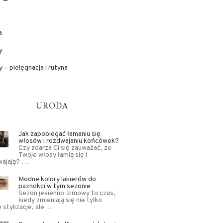
a
y
 – pielęgnacja i rutyna
URODA
Jak zapobiegać łamaniu się
włosów i rozdwajaniu końcówek?
Czy zdarza Ci się zauważać, że
Twoje włosy łamią się i
wajają? …
Modne kolory lakierów do
paznokci w tym sezonie
Sezon jesienno-zimowy to czas,
kiedy zmieniają się nie tylko
 stylizacje, ale …