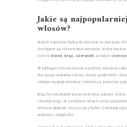
Jakie są najpopularnie
włosów?
Wybór odcienia farby do włosów to decyzja, kt
dostępne są różnorodne odcienie, które można p
nich to
blond
,
brąz
,
czerwień
, a także
czernie
W kategorii blond można wyróżnić odcienie takie
ma swoje unikalne cechy i może podkreślić róż
nadaje wygląd młodszy i świeższy, podczas gdy 
Brąz to niezwykle wszechstronny odcień, który 
chłodny brąz. W ostatnich latach coraz popularn
włosom
głęboki, błyszczący kolor. Ciekawą opc
wymiaru i objętości.