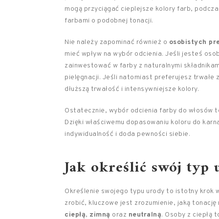
mogą przyciągać cieplejsze kolory farb, podcza
farbami o podobnej tonacji.
Nie należy zapominać również o
osobistych pr
mieć wpływ na wybór odcienia. Jeśli jesteś oso
zainwestować w farby z naturalnymi składnikam
pielęgnacji. Jeśli natomiast preferujesz trwałe 
dłuższą trwałość i intensywniejsze kolory.
Ostatecznie, wybór odcienia farby do włosów to 
Dzięki właściwemu dopasowaniu koloru do karnac
indywidualność i doda pewności siebie.
Jak określić swój typ 
Określenie swojego typu urody to istotny krok 
zrobić, kluczowe jest zrozumienie, jaką tonację
ciepłą
,
zimną
oraz
neutralną
. Osoby z ciepłą 