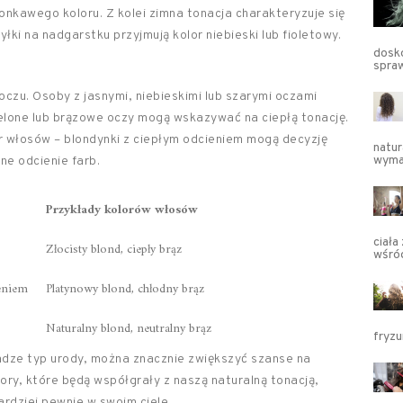
lonkawego koloru. Z kolei zimna tonacja charakteryzuje się
ki na nadgarstku przyjmują kolor niebieski lub fioletowy.
dosko
spra
czu. Osoby z jasnymi, niebieskimi lub szarymi oczami
elone lub brązowe oczy mogą wskazywać na ciepłą tonację.
r włosów – blondynki z ciepłym odcieniem mogą decyzję
natur
wyma
żne odcienie farb.
Przykłady kolorów włosów
ciała
Złocisty blond, ciepły brąz
wśró
eniem
Platynowy blond, chłodny brąz
Naturalny blond, neutralny brąz
fryzu
dze typ urody, można znacznie zwiększyć szanse na
ory, które będą współgrały z naszą naturalną tonacją,
ardziej pewnie w swoim ciele.