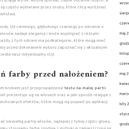
rzyciąga wzrok. Można spotkać ciepłe odcienie rudych, a
wrze
 są często wybierane przez osoby, które chcą wyróżniać
sier
aleństwa.
czer
 mody. Od ciemnego, głębokiego czarnego po odcienie o
maj 
 włosów nadaje elegancji i może współgrać z różnymi
każdy z tych odcieni ma podkategorie, które mogą mieć
grud
 aby przed dokonaniem wyboru zapoznać się z aktualnymi
list
ciedla nasz indywidualny styl.
czer
eń farby przed nałożeniem?
maj 
kwie
wym krokiem jest przeprowadzenie
testu na małej partii
marz
cień prezentuje się na włosach oraz w jaki sposób reaguje z
iechcianych efektów, które mogą się pojawić po aplikacji
luty 
styc
 niewielką partię włosów, najlepiej z tylnej części głowy,
grud
inku stosujemy farbę zgodnie z instrukcją zamieszczoną na