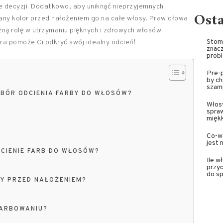
e decyzji. Dodatkowo, aby uniknąć nieprzyjemnych
Ost
ny kolor przed nałożeniem go na całe włosy. Prawidłowa
ną rolę w utrzymaniu pięknych i zdrowych włosów.
Stoma
óra pomoże Ci odkryć swój idealny odcień!
znacz
prob
Pre-p
by ch
szam
YBÓR ODCIENIA FARBY DO WŁOSÓW?
Włosy
spra
miękk
Co-wa
jest 
DCIENIE FARB DO WŁOSÓW?
Ile w
przyc
do sp
Y PRZED NAŁOŻENIEM?
FARBOWANIU?