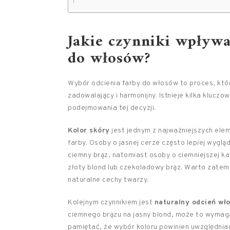
Jakie czynniki wpływa
do włosów?
Wybór odcienia farby do włosów to proces, któ
zadowalający i harmonijny. Istnieje kilka kluc
podejmowania tej decyzji.
Kolor skóry
jest jednym z najważniejszych el
farby. Osoby o jasnej cerze często lepiej wyglą
ciemny brąz, natomiast osoby o ciemniejszej ka
złoty blond lub czekoladowy brąz. Warto zatem
naturalne cechy twarzy.
Kolejnym czynnikiem jest
naturalny odcień wł
ciemnego brązu na jasny blond, może to wymaga
pamiętać, że wybór koloru powinien uwzględnia