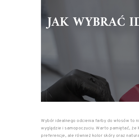
JAK WYBRAĆ 
Wybór idealnego odcienia farby do włosów to 
wyglądzie i samopoczuciu. Warto pamiętać, że 
preferencje, ale również kolor skóry oraz natur