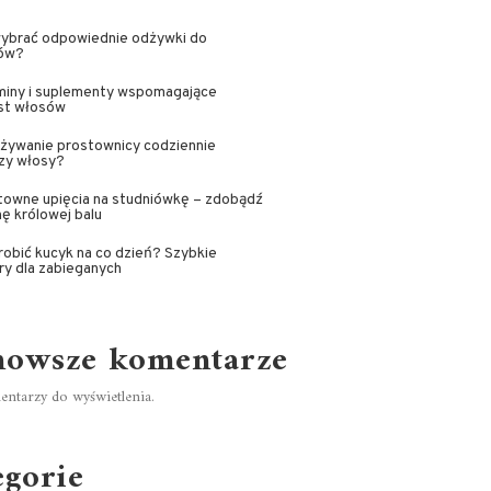
wybrać odpowiednie odżywki do
ów?
miny i suplementy wspomagające
st włosów
żywanie prostownicy codziennie
zy włosy?
towne upięcia na studniówkę – zdobądź
ę królowej balu
robić kucyk na co dzień? Szybkie
ry dla zabieganych
nowsze komentarze
ntarzy do wyświetlenia.
egorie