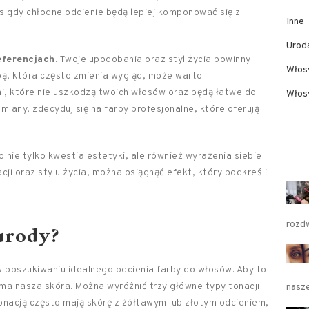
s gdy chłodne odcienie będą lepiej komponować się z
Inne
Urod
eferencjach
. Twoje upodobania oraz styl życia powinny
Włos
bą, która często zmienia wygląd, może warto
i, które nie uszkodzą twoich włosów oraz będą łatwe do
Włosy
zmiany, zdecyduj się na farby profesjonalne, które oferują
nie tylko kwestia estetyki, ale również wyrażenia siebie.
ji oraz stylu życia, można osiągnąć efekt, który podkreśli
urody?
rozd
w poszukiwaniu idealnego odcienia farby do włosów. Aby to
 ma nasza skóra. Można wyróżnić trzy główne typy tonacji:
nasze
tonacją często mają skórę z żółtawym lub złotym odcieniem,