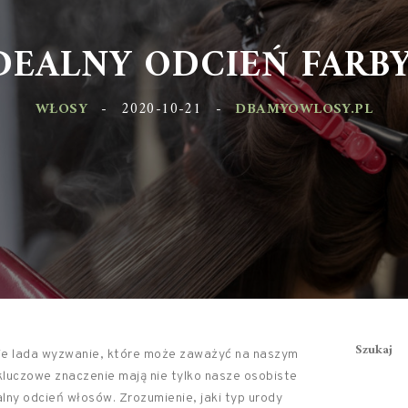
IDEALNY ODCIEŃ FARB
WŁOSY
-
2020-10-21
-
DBAMYOWLOSY.PL
Szukaj
nie lada wyzwanie, które może zaważyć na naszym
kluczowe znaczenie mają nie tylko nasze osobiste
alny odcień włosów. Zrozumienie, jaki typ urody