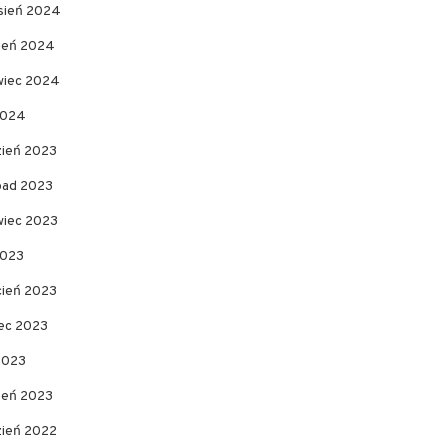
sień 2024
pień 2024
wiec 2024
2024
zień 2023
opad 2023
wiec 2023
2023
cień 2023
ec 2023
2023
zeń 2023
zień 2022