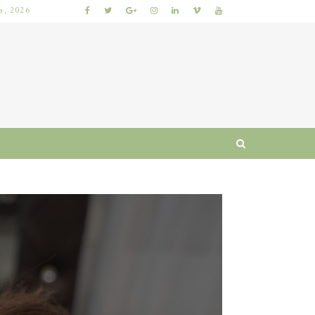
ia, 2026
 I RUTYNA
WŁOSY SZORSTKIE PO MYCIU: PRZYCZYNY I SPRAWDZONE SPOSOBY NA ODZYSKANIE MIĘKKOŚCI I BLASKU