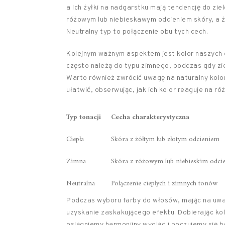
a ich żyłki na nadgarstku mają tendencję do zie
różowym lub niebieskawym odcieniem skóry, a żył
Neutralny typ to połączenie obu tych cech.
Kolejnym ważnym aspektem jest kolor naszych o
często należą do typu zimnego, podczas gdy zi
Warto również zwrócić uwagę na naturalny kolo
ułatwić, obserwując, jak ich kolor reaguje na ró
Typ tonacji
Cecha charakterystyczna
Ciepła
Skóra z żółtym lub złotym odcieniem
Zimna
Skóra z różowym lub niebieskim odci
Neutralna
Połączenie ciepłych i zimnych tonów
Podczas wyboru farby do włosów, mając na uwa
uzyskanie zaskakującego efektu. Dobierając kol
osiągniemy harmonijny wygląd i poczujemy się b