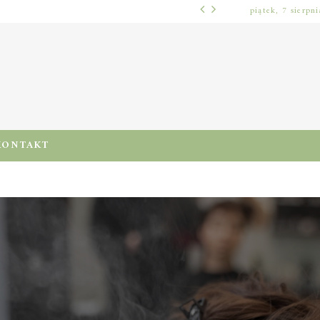
piątek, 7 sierpn
WŁOSY – PIELĘGNACJA
PRE-POO – KIEDY I JAK STOSOWAĆ TEN ZABIEG, BY CHRONIĆ I NAWILŻAĆ WŁOSY PRZED MYCIEM SZAMPONEM
KONTAKT