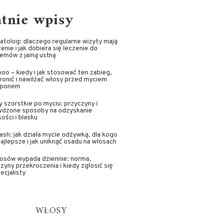
atnie wpisy
tolog: dlaczego regularne wizyty mają
enie i jak dobiera się leczenie do
lemów z jamą ustną
oo – kiedy i jak stosować ten zabieg,
ronić i nawilżać włosy przed myciem
ponem
 szorstkie po myciu: przyczyny i
wdzone sposoby na odzyskanie
ości i blasku
sh: jak działa mycie odżywką, dla kogo
najlepsze i jak uniknąć osadu na włosach
łosów wypada dziennie: norma,
zyny przekroczenia i kiedy zgłosić się
ecjalisty
WŁOSY