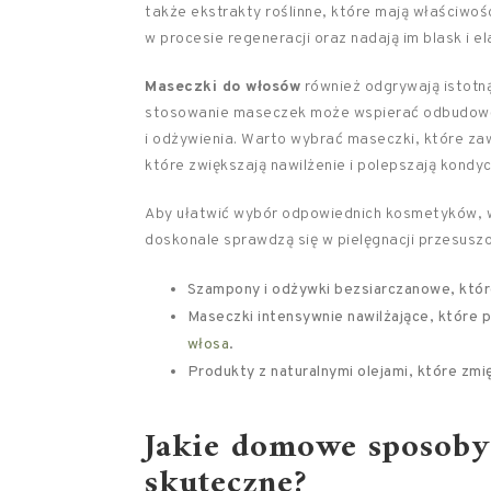
także ekstrakty roślinne, które mają właściwośc
w procesie regeneracji oraz nadają im blask i e
Maseczki do włosów
również odgrywają istotną
stosowanie maseczek może wspierać odbudowę 
i odżywienia. Warto wybrać maseczki, które za
które zwiększają nawilżenie i polepszają kondy
Aby ułatwić wybór odpowiednich kosmetyków, w
doskonale sprawdzą się w pielęgnacji przesusz
Szampony i odżywki bezsiarczanowe, któr
Maseczki intensywnie nawilżające, które 
włosa
.
Produkty z naturalnymi olejami, które zmi
Jakie domowe sposoby
skuteczne?