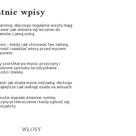
atnie wpisy
tolog: dlaczego regularne wizyty mają
enie i jak dobiera się leczenie do
lemów z jamą ustną
oo – kiedy i jak stosować ten zabieg,
ronić i nawilżać włosy przed myciem
ponem
 szorstkie po myciu: przyczyny i
wdzone sposoby na odzyskanie
ości i blasku
sh: jak działa mycie odżywką, dla kogo
najlepsze i jak uniknąć osadu na włosach
łosów wypada dziennie: norma,
zyny przekroczenia i kiedy zgłosić się
ecjalisty
WŁOSY