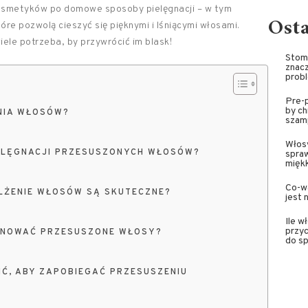
kosmetyków po domowe sposoby pielęgnacji – w tym
Ost
re pozwolą cieszyć się pięknymi i lśniącymi włosami.
iele potrzeba, by przywrócić im blask!
Stoma
znacz
prob
Pre-p
by ch
NIA WŁOSÓW?
szam
Włosy
IELĘGNACJI PRZESUSZONYCH WŁOSÓW?
spra
miękk
Co-wa
LŻENIE WŁOSÓW SĄ SKUTECZNE?
jest 
Ile w
przyc
ĘGNOWAĆ PRZESUSZONE WŁOSY?
do sp
Ć, ABY ZAPOBIEGAĆ PRZESUSZENIU