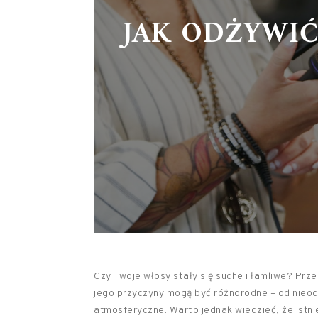
JAK ODŻYWIĆ
Czy Twoje włosy stały się suche i łamliwe? Prze
jego przyczyny mogą być różnorodne – od nieodp
atmosferyczne. Warto jednak wiedzieć, że istn