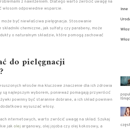
oblemami z nawilżeniem. Dlatego warto zwrócić uwagę na
nić włosom odpowiednie wsparcie.
Inne
Urod
 może być niewłaściwa pielęgnacja. Stosowanie
składniki chemiczne, jak sulfaty czy parabeny, może
Włos
odukty o naturalnym składzie, które pomogą zachować
Włosy
ć do pielęgnacji
?
esuszonych włosów ma kluczowe znaczenie dla ich zdrowia
y są najlepszym wyborem, ponieważ pomagają przywrócić
popul
lśnią
żywki powinny być starannie dobrane, a ich skład powinien
ą dodatkowo wysuszać włosy.
pach internetowych, warto zwrócić uwagę na skład. Szukaj
częs
akie jak
olej
arganowy, olej jojoba czy olej kokosowy, a