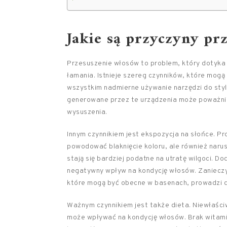
Jakie są przyczyny pr
Przesuszenie włosów to problem, który dotyka 
łamania. Istnieje szereg czynników, które mogą 
wszystkim nadmierne używanie narzędzi do styliz
generowane przez te urządzenia może poważnie 
wysuszenia.
Innym czynnikiem jest ekspozycja na słońce. Pr
powodować blaknięcie koloru, ale również narus
stają się bardziej podatne na utratę wilgoci. D
negatywny wpływ na kondycję włosów. Zanieczy
które mogą być obecne w basenach, prowadzi do
Ważnym czynnikiem jest także dieta. Niewłaści
może wpływać na kondycję włosów. Brak witamin, 