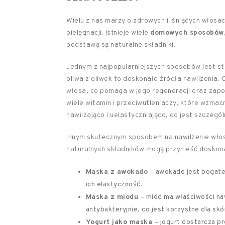
Wielu z nas marzy o zdrowych i lśniących włosa
pielęgnacji. Istnieje wiele
domowych sposobów
podstawą są naturalne składniki.
Jednym z najpopularniejszych sposobów jest 
oliwa z oliwek to doskonałe źródła nawilżenia. 
włosa, co pomaga w jego regeneracji oraz zapob
wiele witamin i przeciwutleniaczy, które wzmacni
nawilżająco i uelastyczniająco, co jest szczegó
Innym skutecznym sposobem na nawilżenie wło
naturalnych składników mogą przynieść doskonał
Maska z awokado
– awokado jest bogate 
ich elastyczność.
Maska z miodu
– miód ma właściwości naw
antybakteryjnie, co jest korzystne dla skó
Yogurt jako maska
– jogurt dostarcza pr