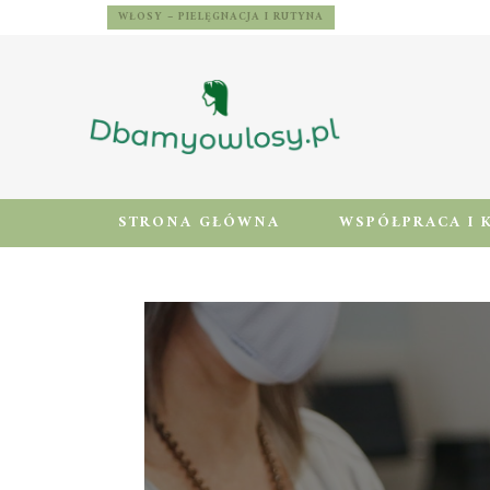
WŁOSY – PIELĘGNACJA I RUTYNA
STRONA GŁÓWNA
WSPÓŁPRACA I 