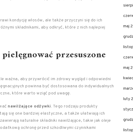
sier
czer
rawi kondycję włosów, ale także przyczyni się do ich
maj 
nymi składnikami, aby odkryć, które z nich najlepiej
grud
list
ę pielęgnować przesuszone
czer
maj 
kwie
le ważna, aby przywrócić im zdrowy wygląd i odpowiedni
elęgnacyjnych powinna być dostosowana do indywidualnych
marz
tyczne, które warto wziąć pod uwagę.
luty 
ować
nawilżające odżywki
. Tego rodzaju produkty
styc
ją się one bardziej elastyczne, a także ułatwiają ich
grud
wierają naturalne składniki nawilżające, takie jak oleje
 dodatkową ochronę przed szkodliwymi czynnikami
list