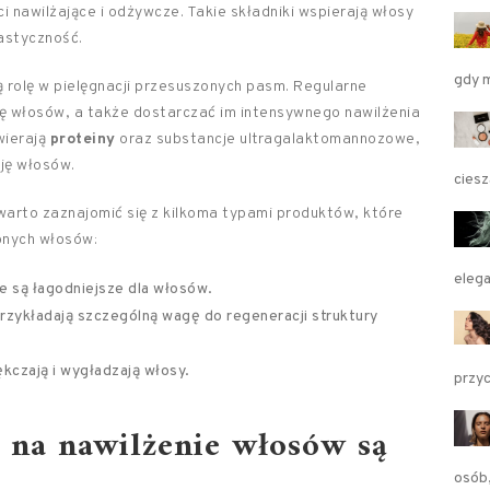
i nawilżające i odżywcze. Takie składniki wspierają włosy
lastyczność.
gdy 
 rolę w pielęgnacji przesuszonych pasm. Regularne
włosów, a także dostarczać im intensywnego nawilżenia
wierają
proteiny
oraz substancje ultragalaktomannozowe,
cję włosów.
ciesz
arto zaznajomić się z kilkoma typami produktów, które
onych włosów:
elega
e są łagodniejsze dla włosów.
przykładają szczególną wagę do regeneracji struktury
ękczają i wygładzają włosy.
przy
 na nawilżenie włosów są
osób