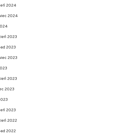
pień 2024
wiec 2024
2024
zień 2023
opad 2023
wiec 2023
2023
cień 2023
ec 2023
2023
zeń 2023
zień 2022
opad 2022