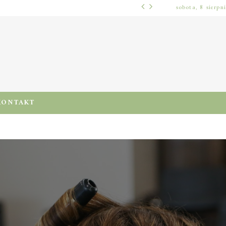
sobota, 8 sierpn
WŁOSY – PIELĘGNACJA
PRE-POO – KIEDY I JAK STOSOWAĆ TEN ZABIEG, BY CHRONIĆ I NAWILŻAĆ WŁOSY PRZED MYCIEM SZAMPONEM
KONTAKT