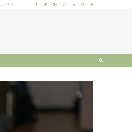
ia, 2026
 I RUTYNA
WŁOSY SZORSTKIE PO MYCIU: PRZYCZYNY I SPRAWDZONE SPOSOBY NA ODZYSKANIE MIĘKKOŚCI I BLASKU