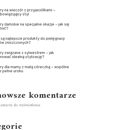
ry na wieczór z przyjaciółkami –
bowiązujący styl
ry damskie na specjalne okazje – jak się
żnić?
 są najlepsze produkty do pielęgnacji
ów zniszczonych?
ry związane z sylwestrem – jak
nować idealną stylizację?
ry dla mamy z małą córeczką – wspólne
e pełne uroku
nowsze komentarze
ntarzy do wyświetlenia.
egorie