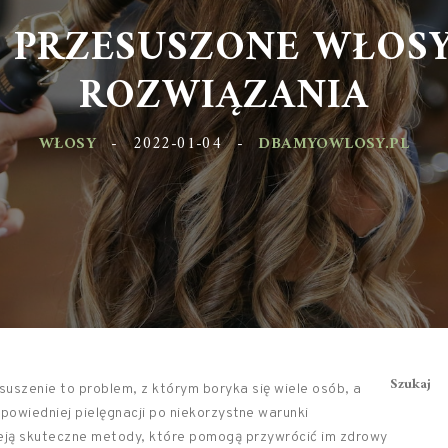
 PRZESUSZONE WŁOS
ROZWIĄZANIA
WŁOSY
-
2022-01-04
-
DBAMYOWLOSY.PL
Szukaj
suszenie to problem, z którym boryka się wiele osób, a
owiedniej pielęgnacji po niekorzystne warunki
ieją skuteczne metody, które pomogą przywrócić im zdrowy