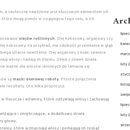
ch, a skuteczne nawilżenie jest kluczowym elementem ich
Arc
, które mogą pomóc w osiągnięciu tego celu, a ich
lipie
stosowanie
olejów roślinnych
. Olej kokosowy, arganowy czy
kwie
Olej kokosowy, na przykład, ma zdolność przenikania w głąb
iega utracie nawilżenia. Olej arganowy z kolei zawiera
marz
ają włosy i nadają im blasku. Oliwa z oliwek działa
luty 
lnie ważne dla włosów skłonnych do łamania się.
styc
sów są
maski domowej roboty
. Proste połączenia
list
e rezultaty. Oto kilka propozycji:
sier
w tłuszcze i witaminy, które odżywiają włosy i zachowują
lipie
ilżające i zmiękczające, a dodatkowo działa
luty
ry głowy.
wrze
oteiny, które wzmacniają włosy i pomagają im zyskać