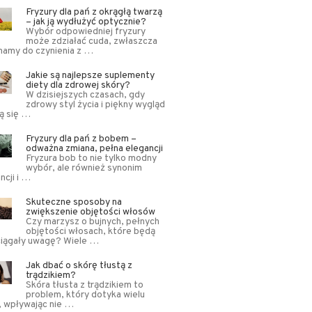
Fryzury dla pań z okrągłą twarzą
– jak ją wydłużyć optycznie?
Wybór odpowiedniej fryzury
może zdziałać cuda, zwłaszcza
mamy do czynienia z …
Jakie są najlepsze suplementy
diety dla zdrowej skóry?
W dzisiejszych czasach, gdy
zdrowy styl życia i piękny wygląd
ą się …
Fryzury dla pań z bobem –
odważna zmiana, pełna elegancji
Fryzura bob to nie tylko modny
wybór, ale również synonim
ncji i …
Skuteczne sposoby na
zwiększenie objętości włosów
Czy marzysz o bujnych, pełnych
objętości włosach, które będą
ciągały uwagę? Wiele …
Jak dbać o skórę tłustą z
trądzikiem?
Skóra tłusta z trądzikiem to
problem, który dotyka wielu
, wpływając nie …