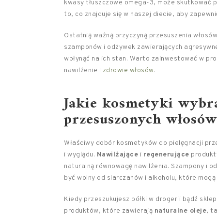
kwasy tłuszczowe omega-3, może skutkować pr
to, co znajduje się w naszej diecie, aby zapew
Ostatnią ważną przyczyną przesuszenia włosów
szamponów i odżywek zawierających agresywne 
wpłynąć na ich stan. Warto zainwestować w pr
nawilżenie i
zdrowie włosów
.
Jakie kosmetyki wybra
przesuszonych włosów
Właściwy dobór kosmetyków do pielęgnacji prz
i wyglądu.
Nawilżające
i
regenerujące
produkt
naturalną równowagę nawilżenia. Szampony i od
być wolny od siarczanów i alkoholu, które mog
Kiedy przeszukujesz półki w drogerii bądź skle
produktów, które zawierają
naturalne oleje
, t