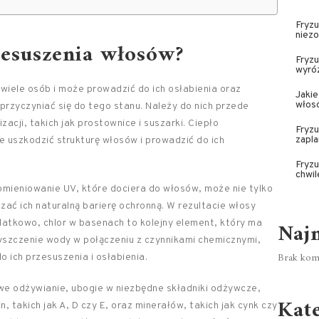
Fryzu
niezo
zesuszenia włosów?
Fryzu
wyró
wiele osób i może prowadzić do ich osłabienia oraz
Jakie
włos
przyczyniać się do tego stanu. Należy do nich przede
acji, takich jak prostownice i suszarki. Ciepło
Fryzu
zapla
uszkodzić strukturę włosów i prowadzić do ich
Fryzu
chwil
omieniowanie UV, które dociera do włosów, może nie tylko
zać ich naturalną barierę ochronną. W rezultacie włosy
Naj
odatkowo, chlor w basenach to kolejny element, który ma
szczenie wody w połączeniu z czynnikami chemicznymi,
Brak kome
 ich przesuszenia i osłabienia.
we odżywianie, ubogie w niezbędne składniki odżywcze,
Kat
takich jak A, D czy E, oraz minerałów, takich jak cynk czy