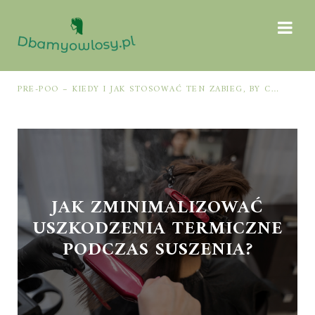
PRE-POO – KIEDY I JAK STOSOWAĆ TEN ZABIEG, BY CHRONIĆ I NAWILŻAĆ WŁOSY PRZED MYCIEM SZAMPONEM
JAK ZMINIMALIZOWAĆ
USZKODZENIA TERMICZNE
PODCZAS SUSZENIA?