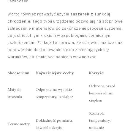
uszkodzeń.
Warto również rozważyć użycie
suszarek z funkcją
chłodzenia
. Tego typu urządzenia pozwalają na stopniowe
schładzanie materiałów po zakończeniu procesu suszenia,
co jest istotnym krokiem w zapobieganiu termicznym
uszkodzeniom. Funkcja ta sprawia, że surowiec ma czas na
odpowiednie dostosowanie się do zmieniających się
warunków, co zmniejsza napięcia wewnętrzne.
Akcesorium
Najważniejsze cechy
Korzyści
Ochrona przed
Maty do
Odporne na wysokie
bezpośrednim
suszenia
temperatury, izolujące
ciepłem
Kontrola
Dokładność pomiaru,
temperatury,
Termometry
łatwość odczytu
unikanie