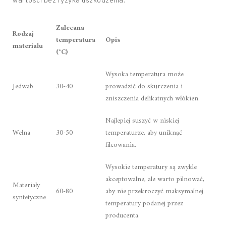
wartości bez ryzyka uszkodzenia.
Zalecana
Rodzaj
temperatura
Opis
materiału
(°C)
Wysoka temperatura może
Jedwab
30-40
prowadzić do skurczenia i
zniszczenia delikatnych włókien.
Najlepiej suszyć w niskiej
Wełna
30-50
temperaturze, aby uniknąć
filcowania.
Wysokie temperatury są zwykle
akceptowalne, ale warto pilnować,
Materiały
60-80
aby nie przekroczyć maksymalnej
syntetyczne
temperatury podanej przez
producenta.