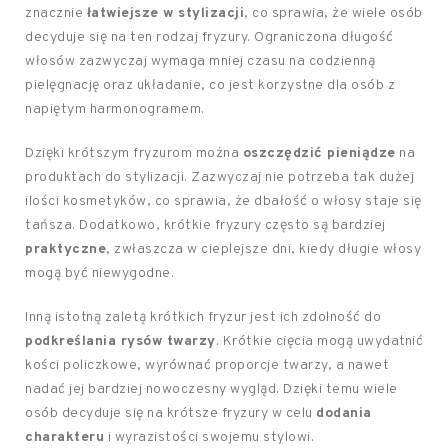
znacznie
łatwiejsze w stylizacji
, co sprawia, że wiele osób
decyduje się na ten rodzaj fryzury. Ograniczona długość
włosów zazwyczaj wymaga mniej czasu na codzienną
pielęgnację oraz układanie, co jest korzystne dla osób z
napiętym harmonogramem.
Dzięki krótszym fryzurom można
oszczędzić pieniądze
na
produktach do stylizacji. Zazwyczaj nie potrzeba tak dużej
ilości kosmetyków, co sprawia, że dbałość o włosy staje się
tańsza. Dodatkowo, krótkie fryzury często są bardziej
praktyczne
, zwłaszcza w cieplejsze dni, kiedy długie włosy
mogą być niewygodne.
Inną istotną zaletą krótkich fryzur jest ich zdolność do
podkreślania rysów twarzy
. Krótkie cięcia mogą uwydatnić
kości policzkowe, wyrównać proporcje twarzy, a nawet
nadać jej bardziej nowoczesny wygląd. Dzięki temu wiele
osób decyduje się na krótsze fryzury w celu
dodania
charakteru
i wyrazistości swojemu stylowi.