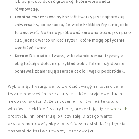
lub po prostu dodać grzywkę, która wprowadzi
równowagę.
Owalna twarz:
Owalny kształt twarzy jest najbardziej
uniwersalny, co oznacza, że wiele krótkich fryzur będzie
tu pasować. Można wypróbować zarówno boba, jak i pixie
cut, jednak warto unikać fryzur, które mogą optycznie
wydłużyć twarz.
Serce:
Dla osób z twarzą w kształcie serca, fryzury z
objętością u dołu, na przykład bob z falami, są idealne,
ponieważ zbalansują szersze czoło i wąski podbródek.
Wybierając fryzurę, warto zwrócić uwagę na to, jak dana
fryzura podkreśli nasze atuty, a także ukryje ewentualne
niedoskonałości. Duże znaczenie ma również tekstura
włosów — niektóre fryzury lepiej prezentują się na
włosach
prostych, inni preferują loki czy falę. Dlatego warto
eksperymentować, aby znaleźć idealny styl, który będzie
pasował do kształtu twarzy i osobowości.