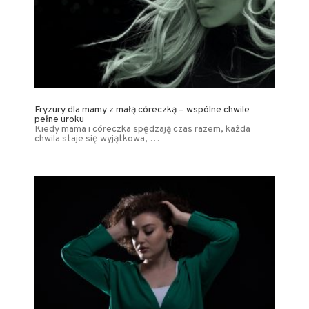
Fryzury dla mamy z małą córeczką – wspólne chwile
pełne uroku
Kiedy mama i córeczka spędzają czas razem, każda
chwila staje się wyjątkowa, …