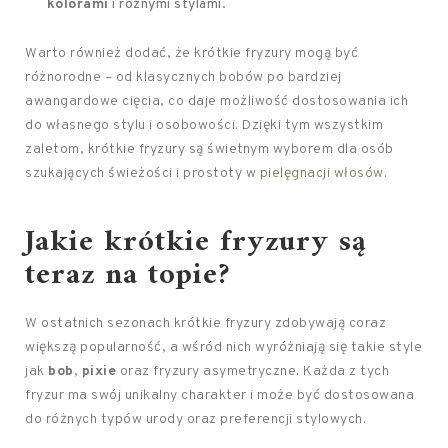
kolorami
i różnymi stylami.
Warto również dodać, że krótkie fryzury mogą być
różnorodne – od klasycznych bobów po bardziej
awangardowe cięcia, co daje możliwość dostosowania ich
do własnego stylu i osobowości. Dzięki tym wszystkim
zaletom, krótkie fryzury są świetnym wyborem dla osób
szukających świeżości i prostoty w
pielęgnacji włosów
.
Jakie krótkie fryzury są
teraz na topie?
W ostatnich sezonach krótkie fryzury zdobywają coraz
większą popularność, a wśród nich wyróżniają się takie style
jak
bob
,
pixie
oraz fryzury asymetryczne. Każda z tych
fryzur ma swój unikalny charakter i może być dostosowana
do różnych typów urody oraz preferencji stylowych.