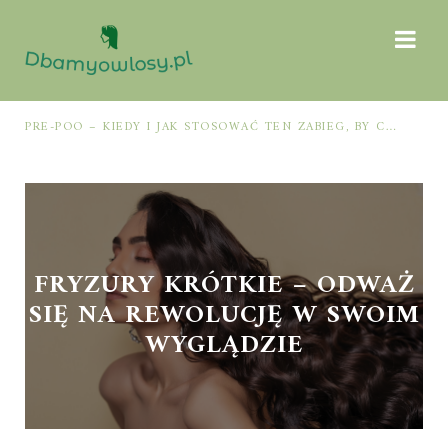
PRE-POO – KIEDY I JAK STOSOWAĆ TEN ZABIEG, BY CHRONIĆ I NAWILŻAĆ WŁOSY PRZED MYCIEM SZAMPONEM
FRYZURY KRÓTKIE – ODWAŻ
SIĘ NA REWOLUCJĘ W SWOIM
WYGLĄDZIE