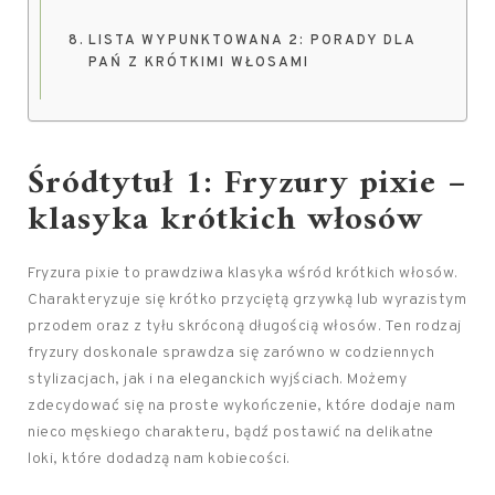
LISTA WYPUNKTOWANA 2: PORADY DLA
PAŃ Z KRÓTKIMI WŁOSAMI
Śródtytuł 1: Fryzury pixie –
klasyka krótkich włosów
Fryzura pixie to prawdziwa klasyka wśród krótkich włosów.
Charakteryzuje się krótko przyciętą grzywką lub wyrazistym
przodem oraz z tyłu skróconą długością włosów. Ten rodzaj
fryzury doskonale sprawdza się zarówno w codziennych
stylizacjach, jak i na eleganckich wyjściach. Możemy
zdecydować się na proste wykończenie, które dodaje nam
nieco męskiego charakteru, bądź postawić na delikatne
loki, które dodadzą nam kobiecości.