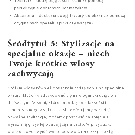
Tekstura – dodaj objętości i ruchu za pomocą
perfekcyjnie dobranych kosmetyków
Akcesoria – dostosuj swoją fryzurę do okazji za pomocą
oryginalnych opasek, spinki czy wstążek
Śródtytuł 5: Stylizacje na
specjalne okazje – niech
Twoje krótkie włosy
zachwycają
Krótkie włosy również doskonale radzą sobie na specjalne
okazje. Możemy zdecydować się na elegancki upięcie z
delikatnymi falkami, które nadadzą nam lekkości i
romantycznego wyglądu. Jeśli preferujemy bardziej
odważne stylizacje, możemy postawić na spięcie z
wyrazistą grzywką opadającą na czoło. W przypadku
wieczorowych wyjść warto postawić na dezaprobatę i