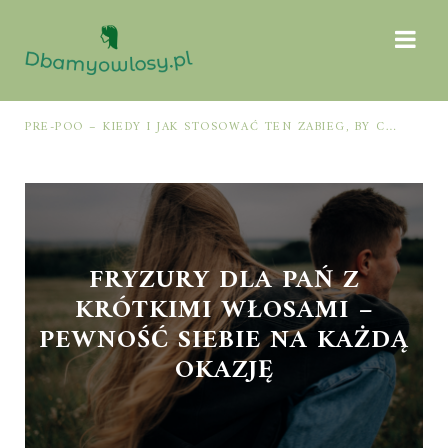
PRE-POO – KIEDY I JAK STOSOWAĆ TEN ZABIEG, BY CHRONIĆ I NAWILŻAĆ WŁOSY PRZED MYCIEM SZAMPONEM
FRYZURY DLA PAŃ Z
KRÓTKIMI WŁOSAMI –
PEWNOŚĆ SIEBIE NA KAŻDĄ
OKAZJĘ