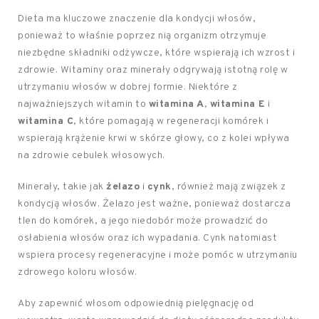
Dieta ma kluczowe znaczenie dla kondycji włosów,
ponieważ to właśnie poprzez nią organizm otrzymuje
niezbędne składniki odżywcze, które wspierają ich wzrost i
zdrowie. Witaminy oraz minerały odgrywają istotną rolę w
utrzymaniu włosów w dobrej formie. Niektóre z
najważniejszych witamin to
witamina A
,
witamina E
i
witamina C
, które pomagają w regeneracji komórek i
wspierają krążenie krwi w skórze głowy, co z kolei wpływa
na zdrowie cebulek włosowych.
Minerały, takie jak
żelazo
i
cynk
, również mają związek z
kondycją włosów. Żelazo jest ważne, ponieważ dostarcza
tlen do komórek, a jego niedobór może prowadzić do
osłabienia włosów oraz ich wypadania. Cynk natomiast
wspiera procesy regeneracyjne i może pomóc w utrzymaniu
zdrowego koloru włosów.
Aby zapewnić włosom odpowiednią pielęgnację od