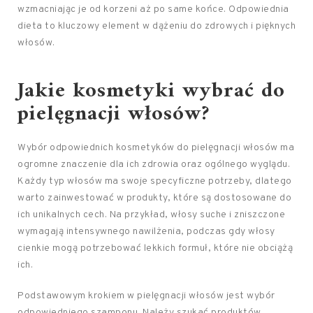
wzmacniając je od korzeni aż po same końce. Odpowiednia
dieta to kluczowy element w dążeniu do zdrowych i pięknych
włosów.
Jakie kosmetyki wybrać do
pielęgnacji włosów
?
Wybór odpowiednich kosmetyków do pielęgnacji włosów ma
ogromne znaczenie dla ich zdrowia oraz ogólnego wyglądu.
Każdy typ włosów ma swoje specyficzne potrzeby, dlatego
warto zainwestować w produkty, które są dostosowane do
ich unikalnych cech. Na przykład, włosy suche i zniszczone
wymagają intensywnego nawilżenia, podczas gdy włosy
cienkie mogą potrzebować lekkich formuł, które nie obciążą
ich.
Podstawowym krokiem w pielęgnacji włosów jest wybór
odpowiedniego szamponu. Należy szukać produktów