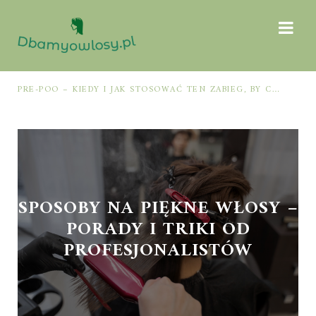
PRE-POO – KIEDY I JAK STOSOWAĆ TEN ZABIEG, BY CHRONIĆ I NAWILŻAĆ WŁOSY PRZED MYCIEM SZAMPONEM
SPOSOBY NA PIĘKNE WŁOSY –
PORADY I TRIKI OD
PROFESJONALISTÓW