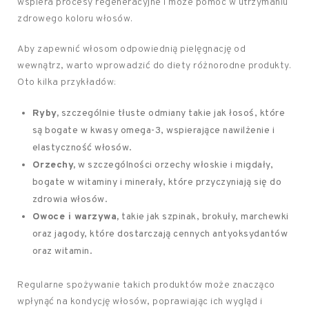
wspiera procesy regeneracyjne i może pomóc w utrzymaniu
zdrowego koloru włosów.
Aby zapewnić włosom odpowiednią pielęgnację od
wewnątrz, warto wprowadzić do diety różnorodne produkty.
Oto kilka przykładów:
Ryby,
szczególnie tłuste odmiany takie jak łosoś, które
są bogate w kwasy omega-3, wspierające nawilżenie i
elastyczność włosów.
Orzechy,
w szczególności orzechy włoskie i migdały,
bogate w witaminy i minerały, które przyczyniają się do
zdrowia włosów.
Owoce i warzywa,
takie jak szpinak, brokuły, marchewki
oraz jagody, które dostarczają cennych antyoksydantów
oraz witamin.
Regularne spożywanie takich produktów może znacząco
wpłynąć na kondycję włosów, poprawiając ich wygląd i