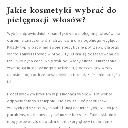
Jakie kosmetyki wybrać do
pielęgnacji włosów
?
Wybór odpowiednich kosmetyków do pielęgnacji włosów ma
ogromne znaczenie dla ich zdrowia oraz ogólnego wyglądu.
Każdy typ włosów ma swoje specyficzne potrzeby, dlatego
warto zainwestować w produkty, które są dostosowane do
ich unikalnych cech. Na przykład, włosy suche i zniszczone
wymagają intensywnego nawilżenia, podczas gdy włosy
cienkie mogą potrzebować lekkich formuł, które nie obciążą
ich.
Podstawowym krokiem w pielęgnacji włosów jest wybór
odpowiedniego szamponu. Należy szukać produktów
wolnych od szkodliwych substancji chemicznych, takich jak
parabeny, siarczany czy sztuczne barwniki. Takie składniki
mogą prowadzić do podrażnień skóry głowy i osłabienia