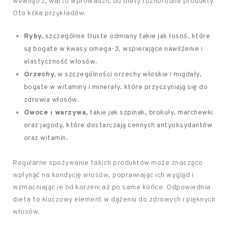
wewnątrz, warto wprowadzić do diety różnorodne produkty.
Oto kilka przykładów:
Ryby,
szczególnie tłuste odmiany takie jak łosoś, które
są bogate w kwasy omega-3, wspierające nawilżenie i
elastyczność włosów.
Orzechy,
w szczególności orzechy włoskie i migdały,
bogate w witaminy i minerały, które przyczyniają się do
zdrowia włosów.
Owoce i warzywa,
takie jak szpinak, brokuły, marchewki
oraz jagody, które dostarczają cennych antyoksydantów
oraz witamin.
Regularne spożywanie takich produktów może znacząco
wpłynąć na kondycję włosów, poprawiając ich wygląd i
wzmacniając je od korzeni aż po same końce. Odpowiednia
dieta to kluczowy element w dążeniu do zdrowych i pięknych
włosów.