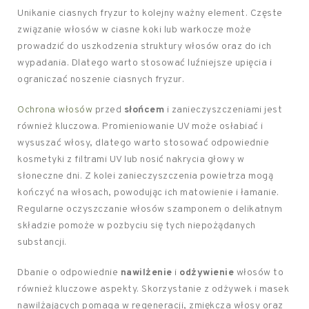
Unikanie ciasnych fryzur to kolejny ważny element. Częste
związanie włosów w ciasne koki lub warkocze może
prowadzić do uszkodzenia struktury włosów oraz do ich
wypadania. Dlatego warto stosować luźniejsze upięcia i
ograniczać noszenie ciasnych fryzur.
Ochrona włosów
przed
słońcem
i zanieczyszczeniami jest
również kluczowa. Promieniowanie UV może osłabiać i
wysuszać włosy, dlatego warto stosować odpowiednie
kosmetyki z filtrami UV lub nosić nakrycia głowy w
słoneczne dni. Z kolei zanieczyszczenia powietrza mogą
kończyć na włosach, powodując ich matowienie i łamanie.
Regularne oczyszczanie włosów szamponem o delikatnym
składzie pomoże w pozbyciu się tych niepożądanych
substancji.
Dbanie o odpowiednie
nawilżenie
i
odżywienie
włosów to
również kluczowe aspekty. Skorzystanie z odżywek i masek
nawilżających pomaga w regeneracji, zmiękcza włosy oraz