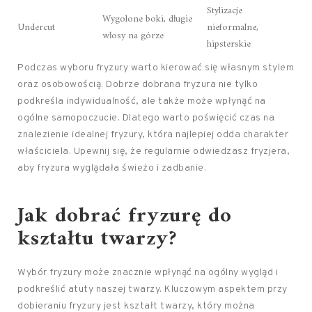
Stylizacje
Wygolone boki, długie
Undercut
nieformalne,
włosy na górze
hipsterskie
Podczas wyboru fryzury warto kierować się własnym stylem
oraz osobowością. Dobrze dobrana fryzura nie tylko
podkreśla indywidualność, ale także może wpłynąć na
ogólne samopoczucie. Dlatego warto poświęcić czas na
znalezienie idealnej fryzury, która najlepiej odda charakter
właściciela. Upewnij się, że regularnie odwiedzasz fryzjera,
aby fryzura wyglądała świeżo i zadbanie.
Jak dobrać fryzurę do
kształtu twarzy?
Wybór fryzury może znacznie wpłynąć na ogólny wygląd i
podkreślić atuty naszej twarzy. Kluczowym aspektem przy
dobieraniu fryzury jest kształt twarzy, który można