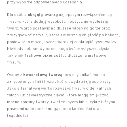
przy wyborze odpowiedniego uczesania.
Dla osób z
okrągłą twarzą
najlepszym rozwiązaniem są
fryzury, które dodają wysokości i optycznie wydłużają
twarz. Warto postawić na dłuższe włosy na górze oraz
zrezygnować z fryzur, które zwiększają objętość po bokach,
ponieważ to może jeszcze bardziej zaokrąglić rysy twarzy.
Niekiedy dobrym wyborem mogą być praktyczne cięcia,
takie jak
fachowe pixie cut
lub dłuższe, warstwowe
fryzury.
Osoby z
kwadratową twarzą
powinny unikać mocno
zarysowanych linii i fryzur, które uwydatniają ostre rysy.
Jako alternatywę warto rozważyć fryzury o delikatnych
falach lub asymetryczne cięcia, które mogą zmiękczyć
mocne kontury twarzy. Twisted layers lub kucyki z luźnymi
pasmami na przodzie mogą dodać kobiecości oraz
łagodności.