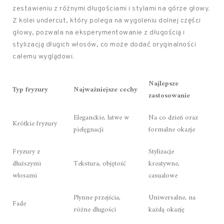
zestawieniu z różnymi długościami i stylami na górze głowy.
Z kolei undercut, który polega na wygoleniu dolnej części
głowy, pozwala na eksperymentowanie z długością i
stylizacją długich włosów, co może dodać oryginalności
całemu wyglądowi.
Najlepsze
Typ fryzury
Najważniejsze cechy
zastosowanie
Eleganckie, łatwe w
Na co dzień oraz
Krótkie fryzury
pielęgnacji
formalne okazje
Fryzury z
Stylizacje
dłuższymi
Tekstura, objętość
kreatywne,
włosami
casualowe
Płynne przejścia,
Uniwersalne, na
Fade
różne długości
każdą okazję