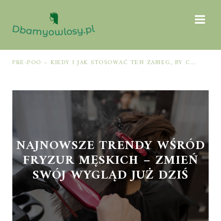
PRE-POO – KIEDY I JAK STOSOWAĆ TEN ZABIEG, BY CHRONIĆ I NAWILŻAĆ WŁOSY PRZED MYCIEM SZAMPONEM
NAJNOWSZE TRENDY WŚRÓD
FRYZUR MĘSKICH – ZMIEŃ
SWÓJ WYGLĄD JUŻ DZIŚ