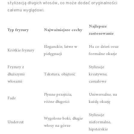
stylizacją długich włosów, co może dodać oryginalności
całemu wyglądowi.
Najlepsze
Typ fryzury
Najważniejsze cechy
zastosowanie
Eleganckie, łatwe w
Na co dzień oraz
Krótkie fryzury
pielęgnacji
formalne okazje
Fryzury z
Stylizacje
dłuższymi
Tekstura, objętość
kreatywne,
włosami
casualowe
Płynne przejścia,
Uniwersalne, na
Fade
różne długości
każdą okazję
Stylizacje
Wygolone boki, długie
Undercut
nieformalne,
włosy na górze
hipsterskie