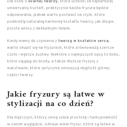
Dla osób o
ovalnej twarzy
, która uchodzi za najbardziej
uniwersalny kształt, praktycznie każda fryzura będzie
odpowiednia, jednak warto postawić na style, które
podkreślą naturalną harmonię kształtu twarzy, jak długie,
proste włosy z delikatnymi falami.
Kiedy mamy do czynienia z
twarzą w kształcie serca
,
warto skupić się na fryzurach, które zrównoważą szersze
czoło i węższe żuchwy. Niektóre z najlepszych opcji to bobs,
które sięgają do brody, a także dłuższe fryzury z
warstwami, które optycznie zmniejszą objętość górnej
części twarzy.
Jakie fryzury są łatwe w
stylizacji na co dzień?
Dla mężczyzn, którzy cenią sobie prostotę i funkcjonalność
w swoim wyglądzie, istnieje wiele fryzur, które są łatwe w