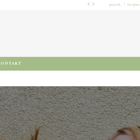
piątek, 7 sierpn
WŁOSY – PIELĘGNACJA
PRE-POO – KIEDY I JAK STOSOWAĆ TEN ZABIEG, BY CHRONIĆ I NAWILŻAĆ WŁOSY PRZED MYCIEM SZAMPONEM
KONTAKT