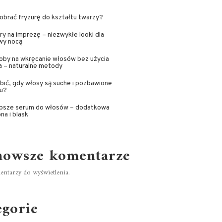
obrać fryzurę do kształtu twarzy?
ry na imprezę – niezwykłe looki dla
wy nocą
oby na wkręcanie włosów bez użycia
a – naturalne metody
bić, gdy włosy są suche i pozbawione
ku?
epsze serum do włosów – dodatkowa
na i blask
nowsze komentarze
ntarzy do wyświetlenia.
egorie