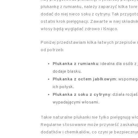
płukankę z rumianku, należy zaparzyć kilka tor
dodać do niej nieco soku z cytryny. Tak przyg
ostatni krok pielęgnacji. Zawarte w niej składnik
włosy będą wyglądać zdrowo i lśniąco.
Poniżej przedstawiam kilka łatwych przepisów 
od potrzeb:
Płukanka z rumianku:
idealna dla osób z
dodaje blasku.
Płukanka z octem jabłkowym:
wspomaga 
ich połysk.
Płukanka z soku z cytryny:
działa rozja
wypadającymi włosami.
Takie naturalne płukanki nie tylko pielęgnują wł
Regularne stosowanie może przynieść zaskakują
dodatków i chemikaliów, co czyni je bezpieczn