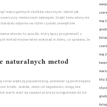
sier
nąć nieprzyjemnych skutków ubocznych, takich jak
czer
 towarzyszy chemicznym zabiegom. Dzięki temu włosy nie
maj 
 i bardziej odporne na różne czynniki zewnętrzne.
grud
niania włosów to sposób, który łączy przyjemność z
list
z tych metod można łatwo wykonać w domu, co sprawia, że
czer
maj 
ne naturalnych metod
kwie
marz
luty 
ię coraz większą popularnością, ponieważ są postrzegane
czne środki. Jednak, mimo ich łagodności, mogą one
styc
tóre warto mieć na uwadze przed przystąpieniem do ich
grud
list