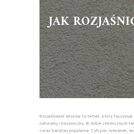
JAK ROZJAŚN
Rozjaśnianie włosów to temat, który fascynuje
naturalny i bezpieczny. W dobie chemicznych fa
coraz bardziej popularne. Cytryna, rumianek, m