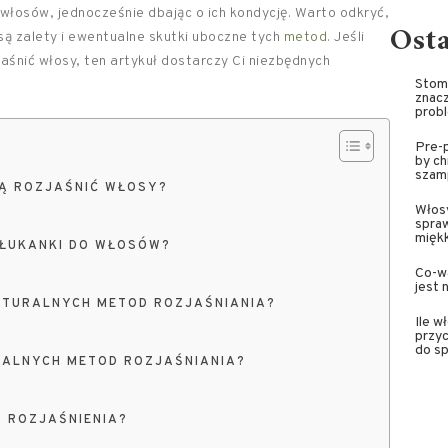
włosów, jednocześnie dbając o ich kondycję. Warto odkryć,
Ost
są zalety i ewentualne skutki uboczne tych
metod
. Jeśli
jaśnić włosy, ten artykuł dostarczy Ci niezbędnych
Stoma
znacz
prob
Pre-p
by ch
szam
GĄ ROZJAŚNIĆ WŁOSY?
Włosy
spra
miękk
ŁUKANKI DO WŁOSÓW?
Co-wa
jest 
ATURALNYCH METOD ROZJAŚNIANIA?
Ile w
przyc
do sp
RALNYCH METOD ROZJAŚNIANIA?
T ROZJAŚNIENIA?