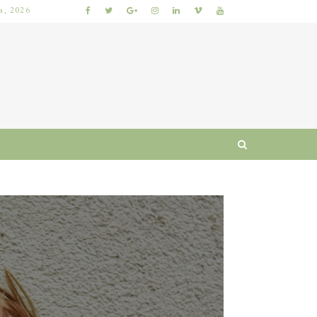
ia, 2026
 I RUTYNA
WŁOSY SZORSTKIE PO MYCIU: PRZYCZYNY I SPRAWDZONE SPOSOBY NA ODZYSKANIE MIĘKKOŚCI I BLASKU