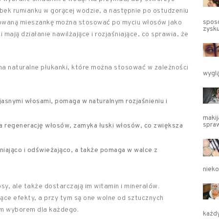
ebek rumianku w gorącej wodzie, a następnie po ostudzeniu
sposó
otowaną mieszankę można stosować po myciu włosów jako
zysk
i mają działanie nawilżające i rozjaśniające, co sprawia, że
na naturalne płukanki, które można stosować w zależności
wyglą
 jasnymi włosami, pomaga w naturalnym rozjaśnieniu i
makij
spra
regenerację włosów, zamyka łuski włosów, co zwiększa
śniająco i odświeżająco, a także pomaga w walce z
niek
osy, ale także dostarczają im witamin i minerałów.
ce efekty, a przy tym są one wolne od sztucznych
ym wyborem dla każdego.
każd