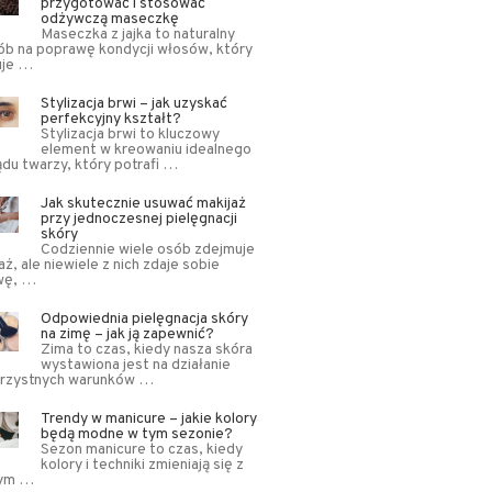
przygotować i stosować
odżywczą maseczkę
Maseczka z jajka to naturalny
b na poprawę kondycji włosów, który
uje …
Stylizacja brwi – jak uzyskać
perfekcyjny kształt?
Stylizacja brwi to kluczowy
element w kreowaniu idealnego
du twarzy, który potrafi …
Jak skutecznie usuwać makijaż
przy jednoczesnej pielęgnacji
skóry
Codziennie wiele osób zdejmuje
aż, ale niewiele z nich zdaje sobie
wę, …
Odpowiednia pielęgnacja skóry
na zimę – jak ją zapewnić?
Zima to czas, kiedy nasza skóra
wystawiona jest na działanie
orzystnych warunków …
Trendy w manicure – jakie kolory
będą modne w tym sezonie?
Sezon manicure to czas, kiedy
kolory i techniki zmieniają się z
ym …