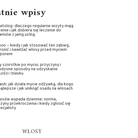
atnie wpisy
tolog: dlaczego regularne wizyty mają
enie i jak dobiera się leczenie do
lemów z jamą ustną
oo – kiedy i jak stosować ten zabieg,
ronić i nawilżać włosy przed myciem
ponem
 szorstkie po myciu: przyczyny i
wdzone sposoby na odzyskanie
ości i blasku
sh: jak działa mycie odżywką, dla kogo
najlepsze i jak uniknąć osadu na włosach
łosów wypada dziennie: norma,
zyny przekroczenia i kiedy zgłosić się
ecjalisty
WŁOSY