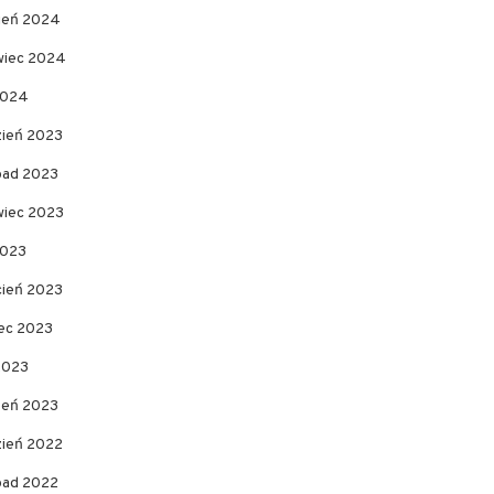
pień 2024
wiec 2024
2024
zień 2023
opad 2023
wiec 2023
2023
cień 2023
ec 2023
2023
zeń 2023
zień 2022
opad 2022