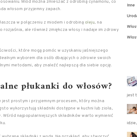
stosowaniu. Miód można zmieszać z odrobiną cynamonu, co
Inne
ada włosom przyjemny zapach.
Urod
właszcza w połączeniu z miodem i odrobiną
oleju
, na
Włos
ko rozjaśnia, ale również zmiękcza włosy i nadaje im zdrowy
Włosy
ściwości, które mogą pomóc w uzyskaniu jaśniejszego
 idealnym wyborem dla osób dbających o zdrowie swoich
ymi metodami, aby znaleźć najlepszą dla siebie opcję.
ralne płukanki do włosów?
jest 
 jest prostym i przyjemnym procesem, który można
to wykorzystują składniki dostępne w kuchni lub zioła,
. Wśród najpopularniejszych składników warto wymienić
ku.
idzie
wybrane składniki z wodą. Na przykład, aby stworzyć