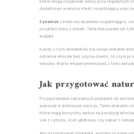
które mogą rozjaśniać włosy przy regularnym 
dodatkowo wzmocni efekt rozjaśniający oraz n
Cynamon
z kolei ma działanie rozjaśniające, z
przykład oliwy z oliwek. Taka mieszanka nie tyl
wygląd.
Każdy z tych składników ma swoje unikalne wła
odcienia włosów bez użycia chemii, co czyni je
włosów. Warto eksperymentować z tymi naturaln
Jak przygotować natu
Przygotowanie naturalnych płukanek do włosów
wykonać w domowym zaciszu. Takie płukanki częs
które mają korzystny wpływ na kondycję włosów
sok z cytryny, ocet jabłkowy, czy napar z rumian
Aby przygotować płukankę, wystarczy połączyć 