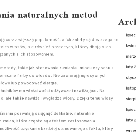
wania naturalnych metod
Arc
lipie
ą coraz większą popularność, a ich zalety są dostrzegalne
kwie
oich włosów, ale również przez tych, którzy dbają o ich
iązanych z ich stosowaniem:
marz
luty 
 metody, takie jak stosowanie rumianku, miodu czy soku z
chemiczne farby do włosów. Nie zawierają agresywnych
styc
głowy lub powodować alergie.
list
składników ma właściwości odżywcze i nawilżające. Na
ąco, ale także nawilża i wygładza włosy. Dzięki temu włosy
sier
lipie
śniania pozwalają osiągnąć delikatne, naturalnie
luty
ch zmian, które często są efektem zastosowania
możliwość uzyskania bardziej stonowanego efektu, który
wrze