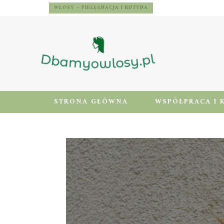
WŁOSY – PIELĘGNACJA I RUTYNA
STRONA GŁÓWNA
WSPÓŁPRACA I 