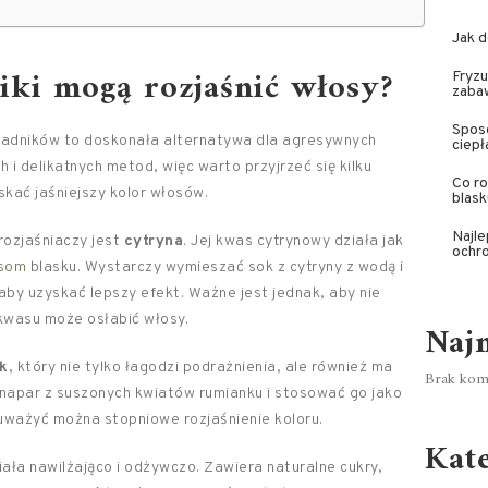
Jak d
niki mogą rozjaśnić włosy?
Fryzu
zaba
Spos
ładników to doskonała alternatywa dla agresywnych
ciepł
i delikatnych metod, więc warto przyjrzeć się kilku
Co ro
kać jaśniejszy kolor włosów.
blas
Najl
rozjaśniaczy jest
cytryna
. Jej kwas cytrynowy działa jak
ochro
som
blasku. Wystarczy wymieszać sok z cytryny z wodą i
aby uzyskać lepszy efekt. Ważne jest jednak, aby nie
 kwasu może osłabić włosy.
Naj
k
, który nie tylko łagodzi podrażnienia, ale również ma
Brak kome
napar z suszonych kwiatów rumianku i stosować go jako
auważyć można stopniowe rozjaśnienie koloru.
Kat
iała nawilżająco i odżywczo. Zawiera naturalne cukry,