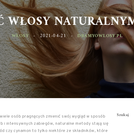
IĆ WŁOSY NATURALNY
WŁOSY
-
2021-04-21
-
DBAMYOWLOSY.PL
Szukaj
 wiele osób pragnących zmienić swój wygląd w sposób
rb i intensywnych zabiegów, naturalne metody stają się
iód czy cynamon to tylko niektóre ze składników, które