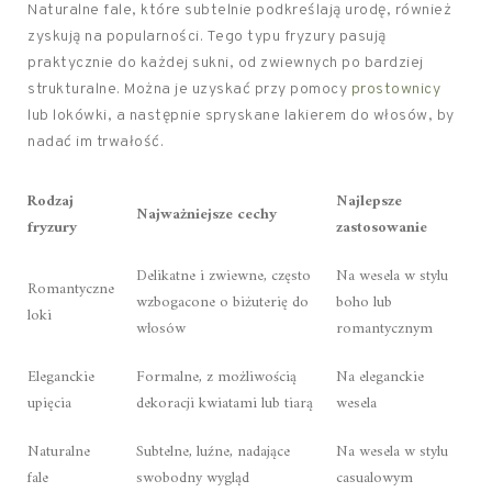
Naturalne fale, które subtelnie podkreślają urodę, również
zyskują na popularności. Tego typu fryzury pasują
praktycznie do każdej sukni, od zwiewnych po bardziej
strukturalne. Można je uzyskać przy pomocy
prostownicy
lub lokówki, a następnie spryskane lakierem do włosów, by
nadać im trwałość.
Rodzaj
Najlepsze
Najważniejsze cechy
fryzury
zastosowanie
Delikatne i zwiewne, często
Na wesela w stylu
Romantyczne
wzbogacone o biżuterię do
boho lub
loki
włosów
romantycznym
Eleganckie
Formalne, z możliwością
Na eleganckie
upięcia
dekoracji kwiatami lub tiarą
wesela
Naturalne
Subtelne, luźne, nadające
Na wesela w stylu
fale
swobodny wygląd
casualowym