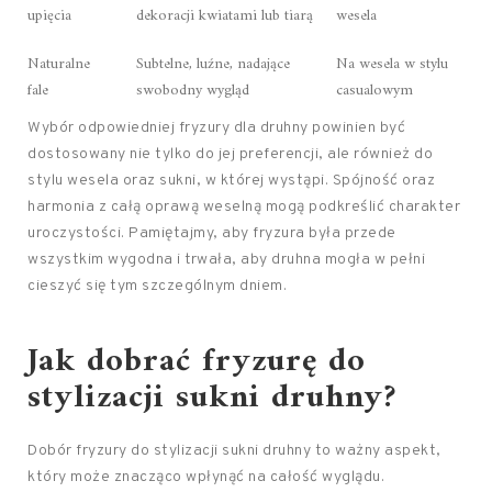
upięcia
dekoracji kwiatami lub tiarą
wesela
Naturalne
Subtelne, luźne, nadające
Na wesela w stylu
fale
swobodny wygląd
casualowym
Wybór odpowiedniej fryzury dla druhny powinien być
dostosowany nie tylko do jej preferencji, ale również do
stylu wesela oraz sukni, w której wystąpi. Spójność oraz
harmonia z całą oprawą weselną mogą podkreślić charakter
uroczystości. Pamiętajmy, aby fryzura była przede
wszystkim wygodna i trwała, aby druhna mogła w pełni
cieszyć się tym szczególnym dniem.
Jak dobrać fryzurę do
stylizacji sukni druhny?
Dobór fryzury do stylizacji sukni druhny to ważny aspekt,
który może znacząco wpłynąć na całość wyglądu.