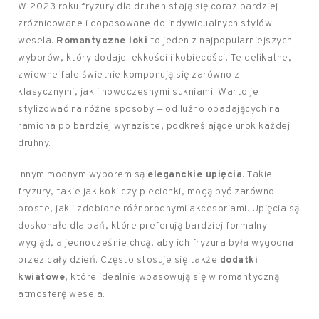
W 2023 roku fryzury dla druhen stają się coraz bardziej
zróżnicowane i dopasowane do indywidualnych stylów
wesela.
Romantyczne loki
to jeden z najpopularniejszych
wyborów, który dodaje lekkości i kobiecości. Te delikatne,
zwiewne fale świetnie komponują się zarówno z
klasycznymi, jak i nowoczesnymi sukniami. Warto je
stylizować na różne sposoby — od luźno opadających na
ramiona po bardziej wyraziste, podkreślające urok każdej
druhny.
Innym modnym wyborem są
eleganckie upięcia
. Takie
fryzury, takie jak koki czy plecionki, mogą być zarówno
proste, jak i zdobione różnorodnymi akcesoriami. Upięcia są
doskonałe dla pań, które preferują bardziej formalny
wygląd, a jednocześnie chcą, aby ich fryzura była wygodna
przez cały dzień. Często stosuje się także
dodatki
kwiatowe
, które idealnie wpasowują się w romantyczną
atmosferę wesela.