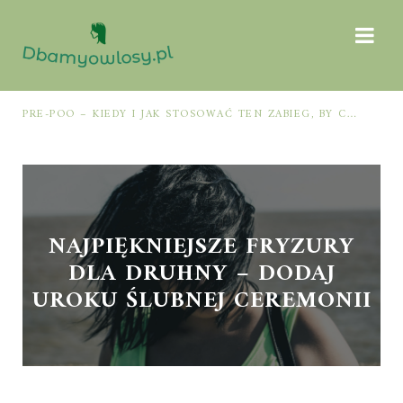
PRE-POO – KIEDY I JAK STOSOWAĆ TEN ZABIEG, BY CHRONIĆ I NAWILŻAĆ WŁOSY PRZED MYCIEM SZAMPONEM
NAJPIĘKNIEJSZE FRYZURY
DLA DRUHNY – DODAJ
UROKU ŚLUBNEJ CEREMONII