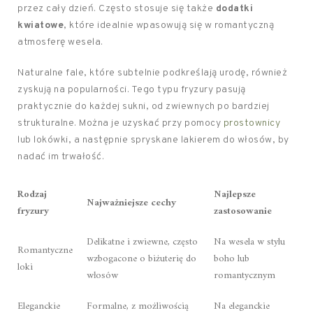
przez cały dzień. Często stosuje się także
dodatki
kwiatowe
, które idealnie wpasowują się w romantyczną
atmosferę wesela.
Naturalne fale, które subtelnie podkreślają urodę, również
zyskują na popularności. Tego typu fryzury pasują
praktycznie do każdej sukni, od zwiewnych po bardziej
strukturalne. Można je uzyskać przy pomocy
prostownicy
lub lokówki, a następnie spryskane lakierem do włosów, by
nadać im trwałość.
Rodzaj
Najlepsze
Najważniejsze cechy
fryzury
zastosowanie
Delikatne i zwiewne, często
Na wesela w stylu
Romantyczne
wzbogacone o biżuterię do
boho lub
loki
włosów
romantycznym
Eleganckie
Formalne, z możliwością
Na eleganckie