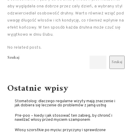
aby wyglądała ona dobrze przez cały dzień, a wybrany styl
odzwierciedlał osobowość druhny. Warto również wziąć pod
uwagę długość włosów i ich kondycję, co również wpłynie na
efekt końcowy. W ten sposób każda druhna może czuć się
wyjątkowo w dniu ślubu.
No related posts.
Szukaj
Szukaj
Ostatnie wpisy
Stomatolog: dlaczego regularne wizyty mają znaczenie i
jak dobiera się leczenie do problemów z jamą ustną
Pre-poo – kiedy i jak stosować ten zabieg, by chronić i
nawilżać włosy przed myciem szamponem
Włosy szorstkie po myciu: przyczyny i sprawdzone