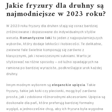
Jakie fryzury dla druhny są
najmodniejsze w 2023 roku?
W 2023 roku fryzury dla druhen stają się coraz bardziej
zróżnicowane i dopasowane do indywidualnych stylów
wesela.
Romantyczne loki
to jeden z najpopularniejszych
wyborów, który dodaje lekkości i kobiecości. Te delikatne,
zwiewne fale świetnie komponują się zarówno z
klasycznymi, jak i nowoczesnymi sukniami. Warto je
stylizować na różne sposoby — od luźno opadających na
ramiona po bardziej wyraziste, podkreślające urok każdej
druhny.
Innym modnym wyborem są
eleganckie upięcia
. Takie
fryzury, takie jak koki czy plecionki, mogą być zarówno
proste, jak i zdobione różnorodnymi akcesoriami. Upięcia są
doskonałe dla pań, które preferują bardziej formalny
wygląd, a jednocześnie chcą, aby ich fryzura była wygodna