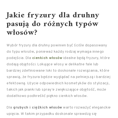
Jakie fryzury dla druhny
pasują do różnych typów
włosów?
Wybór fryzury dla druhny powinien być ściśle dopasowany
do typu włosów, ponieważ każdy rodzaj wymaga innego
podejścia. Dla
cienkich włosów
idealne będą fryzury, które
dodają objętości. Lokujące włosy w delikatne fale lub
bardziej zdefiniowane loki to doskonałe rozwiązania, które
sprawią, że fryzura będzie wyglądać na pełniejszą i bardziej
efektowną. Użycie odpowiednich kosmetyków do stylizacji,
takich jak pianki lub spray’e zwiększające objętość, może
dodatkowo podkreślić piękno cienkich włosów.
Dla
grubych i ciężkich włosów
warto rozważyć eleganckie
upięcia. W takim przypadku doskonale sprawdzą się