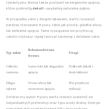
romantyzmu. Można także postawić na eleganckie upięcia,
które podkreślą
dekolt
i uwydatnią naturalne piękno.
W przypadku sukni z długimi rękawami, warto rozważyć
bardziej stonowane fryzury, takie jak proste, gładkie włosy
lub delikatne upięcia. Takie rozwiązania nie przytłoczą
całości stylizacji i będą tworzyć harmonię z detalami sukni.
Rekomendowana
Typ sukni
Uwagi
fryzura
Odkryte
Luźne loki lub eleganckie
Podkreśli dekolt i
ramiona
upięcia
doda lekkości
Długie
Proste włosy lub
Nie przytłoczy
rękawy
stonowane upięcia
stylizacji
Ostateczny wybór fryzury warto również uzależnić od
indywidualnych preferencji oraz typu urody druhny. Dobrym
pomysłem jest przetestowanie kilku opcji podczas