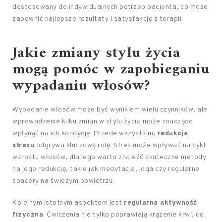
dostosowany do indywidualnych potrzeb pacjenta, co może
zapewnić najlepsze rezultaty i satysfakcję z terapii.
Jakie zmiany stylu życia
mogą pomóc w zapobieganiu
wypadaniu włosów?
Wypadanie włosów może być wynikiem wielu czynników, ale
wprowadzenie kilku zmian w stylu życia może znacząco
wpłynąć na ich kondycję. Przede wszystkim,
redukcja
stresu
odgrywa kluczową rolę. Stres może wpływać na cykl
wzrostu włosów, dlatego warto znaleźć skuteczne metody
na jego redukcję, takie jak medytacja, joga czy regularne
spacery na świeżym powietrzu.
Kolejnym istotnym aspektem jest
regularna aktywność
fizyczna
. Ćwiczenia nie tylko poprawiają krążenie krwi, co