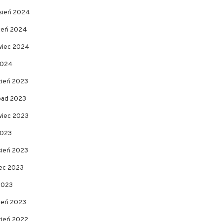
sień 2024
pień 2024
wiec 2024
2024
zień 2023
opad 2023
wiec 2023
2023
cień 2023
ec 2023
2023
zeń 2023
zień 2022