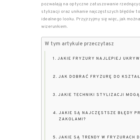
pozwalają na optyczne zatuszowanie rzednących 
stylizacji oraz unikanie najczęstszych błędów 
idealnego looku. Przyjrzyjmy się więc, jak możn
wizerunkiem.
W tym artykule przeczytasz
JAKIE FRYZURY NAJLEPIEJ UKRY
JAK DOBRAĆ FRYZURĘ DO KSZTA
JAKIE TECHNIKI STYLIZACJI MO
JAKIE SĄ NAJCZĘSTSZE BŁĘDY P
ZAKOLAMI?
JAKIE SĄ TRENDY W FRYZURACH 