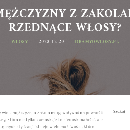
MĘŻCZYZNY Z ZAKOLAM
RZEDNĄCE WŁOSY?
WŁOSY
-
2020-12-20
-
DBAMYOWLOSY.PL
Szukaj
ę wielu mężczyzn, a zakola mogą wpływać na pewność
ury, która nie tylko zamaskuje te niedoskonałości, ale
ępnych stylizacji istnieje wiele możliwości, które