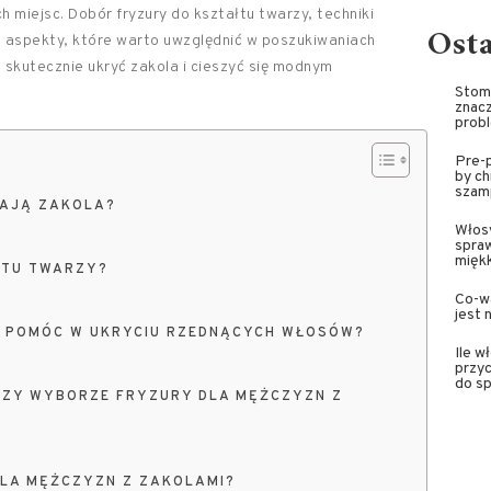
miejsc. Dobór fryzury do kształtu twarzy, techniki
Ost
to aspekty, które warto uwzględnić w poszukiwaniach
a skutecznie ukryć zakola i cieszyć się modnym
Stoma
znacz
prob
Pre-p
by ch
szam
WAJĄ ZAKOLA?
Włosy
spra
miękk
ŁTU TWARZY?
Co-wa
jest 
GĄ POMÓC W UKRYCIU RZEDNĄCYCH WŁOSÓW?
Ile w
przyc
do sp
RZY WYBORZE FRYZURY DLA MĘŻCZYZN Z
DLA MĘŻCZYZN Z ZAKOLAMI?