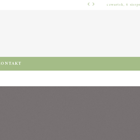
czwartek, 6 sierp
WŁOSY – PIELĘGNACJA
PRE-POO – KIEDY I JAK STOSOWAĆ TEN ZABIEG, BY CHRONIĆ I NAWILŻAĆ WŁOSY PRZED MYCIEM SZAMPONEM
KONTAKT