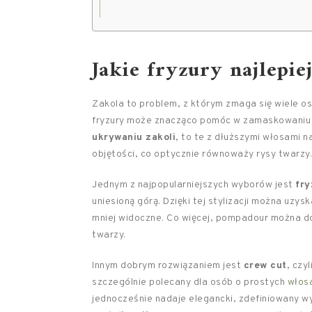
Jakie fryzury najlepie
Zakola to problem, z którym zmaga się wiele os
fryzury może znacząco pomóc w zamaskowaniu
ukrywaniu zakoli
, to te z dłuższymi włosami n
objętości, co optycznie równoważy rysy twarzy.
Jednym z najpopularniejszych wyborów jest
fr
uniesioną górą. Dzięki tej stylizacji można uzysk
mniej widoczne. Co więcej, pompadour można d
twarzy.
Innym dobrym rozwiązaniem jest
crew cut
, czy
szczególnie polecany dla osób o prostych
włos
jednocześnie nadaje elegancki, zdefiniowany wy