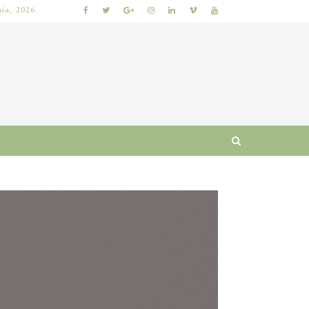
nia, 2026
 I RUTYNA
WŁOSY SZORSTKIE PO MYCIU: PRZYCZYNY I SPRAWDZONE SPOSOBY NA ODZYSKANIE MIĘKKOŚCI I BLASKU