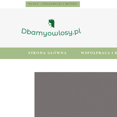
WŁOSY – PIELĘGNACJA I RUTYNA
STRONA GŁÓWNA
WSPÓŁPRACA I 