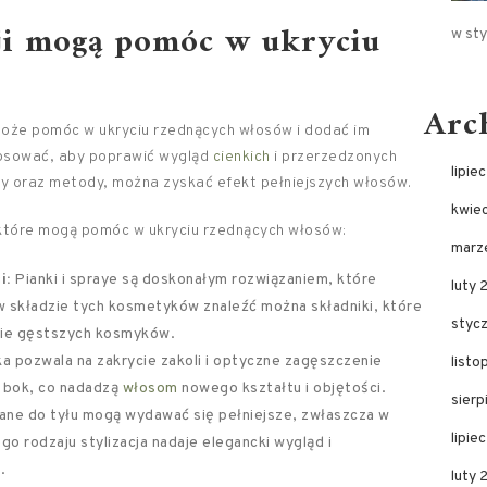
acji mogą pomóc w ukryciu
w sty
Arc
może pomóc w ukryciu rzednących włosów i dodać im
 stosować, aby poprawić wygląd
cienkich
i przerzedzonych
lipie
 oraz metody, można zyskać efekt pełniejszych włosów.
kwie
, które mogą pomóc w ukryciu rzednących włosów:
marz
i:
Pianki i spraye są doskonałym rozwiązaniem, które
luty 
 składzie tych kosmetyków znaleźć można składniki, które
styc
nie gęstszych kosmyków.
a pozwala na zakrycie zakoli i optyczne zagęszczenie
list
a bok, co nadadzą
włosom
nowego kształtu i objętości.
sier
ne do tyłu mogą wydawać się pełniejsze, zwłaszcza w
lipie
o rodzaju stylizacja nadaje elegancki wygląd i
.
luty