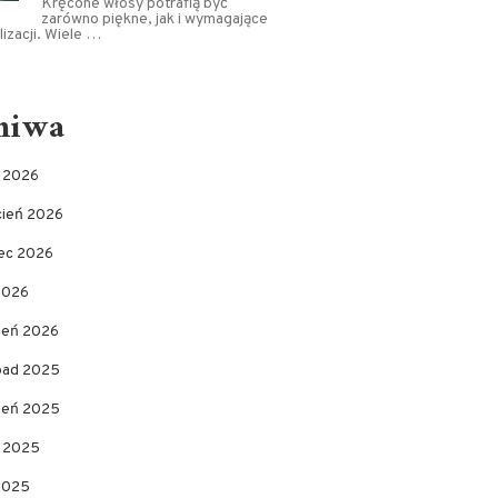
Kręcone włosy potrafią być
zarówno piękne, jak i wymagające
lizacji. Wiele …
hiwa
c 2026
cień 2026
ec 2026
2026
zeń 2026
opad 2025
pień 2025
c 2025
 2025