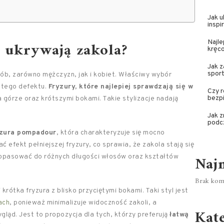
Jak u
inspi
j ukrywają zakola?
Najle
kręc
Jak z
spor
ób, zarówno mężczyzn, jak i kobiet. Właściwy wybór
 tego defektu.
Fryzury, które najlepiej sprawdzają się w
Czy r
bezpi
a górze oraz krótszymi bokami. Takie stylizacje nadają
Jak z
podc
yzura pompadour
, która charakteryzuje się mocno
ać efekt pełniejszej fryzury, co sprawia, że zakola stają się
Naj
opasować do różnych długości włosów oraz kształtów
Brak kome
li krótka fryzura z blisko przyciętymi bokami. Taki styl jest
ach
, ponieważ minimalizuje widoczność zakoli, a
Kat
gląd. Jest to propozycja dla tych, którzy preferują
łatwą