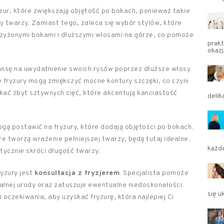
zur, które zwiększają objętość po bokach, ponieważ takie
ry twarzy. Zamiast tego, zaleca się wybór stylów, które
trzyżonymi bokami i dłuższymi włosami na górze, co pomoże
prakt
okaz
nsę na uwydatnienie swoich rysów poprzez dłuższe włosy
ie fryzury mogą zmiękczyć mocne kontury szczęki, co czyni
nikać zbyt sztywnych cięć, które akcentują kanciastość
delik
gą postawić na fryzury, które dodają objętości po bokach.
e tworzą wrażenie pełniejszej twarzy, będą tutaj idealne.
każd
tycznie skróci długość twarzy.
yzury jest
konsultacja z fryzjerem
. Specjalista pomoże
ualnej urody oraz zatuszuje ewentualne niedoskonałości.
się u
 oczekiwania, aby uzyskać fryzurę, która najlepiej Ci