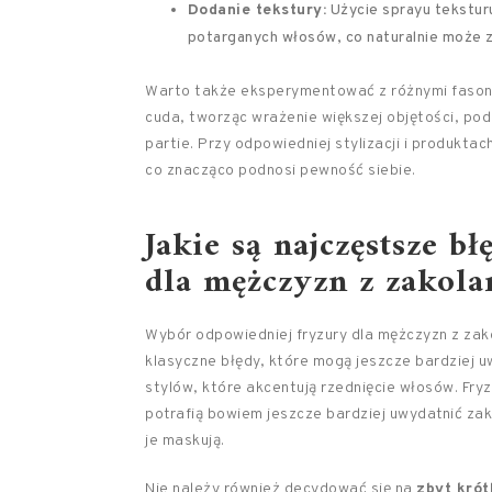
Dodanie tekstury:
Użycie sprayu tekstur
potarganych włosów, co naturalnie może z
Warto także eksperymentować z różnymi fasonami
cuda, tworząc wrażenie większej objętości, p
partie. Przy odpowiedniej stylizacji i produkt
co znacząco podnosi pewność siebie.
Jakie są najczęstsze 
dla mężczyzn z zakola
Wybór odpowiedniej fryzury dla mężczyzn z zako
klasyczne błędy, które mogą jeszcze bardziej 
stylów, które akcentują rzednięcie włosów. Fryz
potrafią bowiem jeszcze bardziej uwydatnić zak
je maskują.
Nie należy również decydować się na
zbyt krót