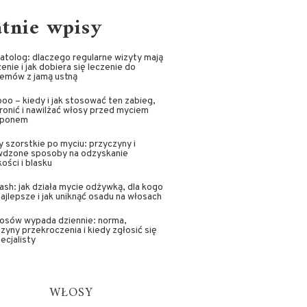
atnie wpisy
tolog: dlaczego regularne wizyty mają
enie i jak dobiera się leczenie do
lemów z jamą ustną
oo – kiedy i jak stosować ten zabieg,
ronić i nawilżać włosy przed myciem
ponem
 szorstkie po myciu: przyczyny i
wdzone sposoby na odzyskanie
ości i blasku
sh: jak działa mycie odżywką, dla kogo
najlepsze i jak uniknąć osadu na włosach
łosów wypada dziennie: norma,
zyny przekroczenia i kiedy zgłosić się
ecjalisty
WŁOSY