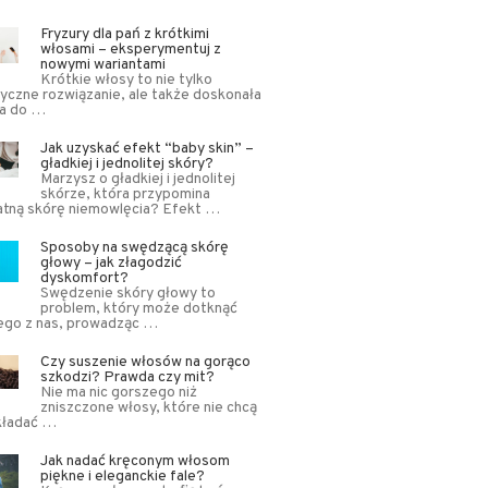
Fryzury dla pań z krótkimi
włosami – eksperymentuj z
nowymi wariantami
Krótkie włosy to nie tylko
yczne rozwiązanie, ale także doskonała
ja do …
Jak uzyskać efekt “baby skin” –
gładkiej i jednolitej skóry?
Marzysz o gładkiej i jednolitej
skórze, która przypomina
atną skórę niemowlęcia? Efekt …
Sposoby na swędzącą skórę
głowy – jak złagodzić
dyskomfort?
Swędzenie skóry głowy to
problem, który może dotknąć
ego z nas, prowadząc …
Czy suszenie włosów na gorąco
szkodzi? Prawda czy mit?
Nie ma nic gorszego niż
zniszczone włosy, które nie chcą
kładać …
Jak nadać kręconym włosom
piękne i eleganckie fale?