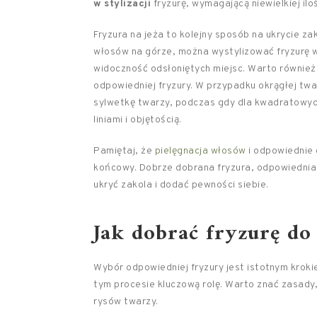
w stylizacji
fryzurę, wymagającą niewielkiej ilo
Fryzura na jeża to kolejny sposób na ukrycie za
włosów na górze, można wystylizować fryzurę w 
widoczność odsłoniętych miejsc. Warto równie
odpowiedniej fryzury. W przypadku okrągłej twar
sylwetkę twarzy, podczas gdy dla kwadratowych
liniami i objętością.
Pamiętaj, że
pielęgnacja włosów
i odpowiednie 
końcowy. Dobrze dobrana fryzura, odpowiednia 
ukryć zakola i dodać pewności siebie.
Jak dobrać fryzurę do
Wybór odpowiedniej fryzury jest istotnym krok
tym procesie kluczową rolę. Warto znać zasady
rysów twarzy.