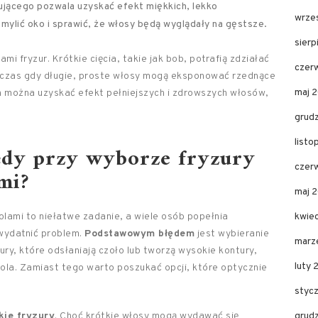
ującego pozwala uzyskać efekt miękkich, lekko
wrze
mylić oko i sprawić, że włosy będą wyglądały na gęstsze.
sier
 fryzur. Krótkie cięcia, takie jak bob, potrafią zdziałać
czer
odczas gdy długie, proste włosy mogą eksponować rzednące
maj 
ach można uzyskać efekt pełniejszych i zdrowszych włosów,
grud
list
błędy przy wyborze fryzury
czer
mi?
maj 
lami to niełatwe zadanie, a wiele osób popełnia
kwie
uwydatnić problem.
Podstawowym błędem
jest wybieranie
marz
ury, które odsłaniają czoło lub tworzą wysokie kontury,
luty 
ola. Zamiast tego warto poszukać opcji, które optycznie
styc
kie fryzury
. Choć krótkie włosy mogą wydawać się
grud