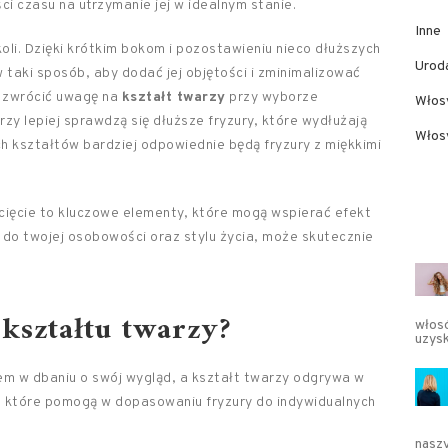
ści czasu na utrzymanie jej w idealnym stanie.
Inne
koli. Dzięki krótkim bokom i pozostawieniu nieco dłuższych
Urod
taki sposób, aby dodać jej objętości i zminimalizować
ż zwrócić uwagę na
kształt twarzy
przy wyborze
Włos
zy lepiej sprawdzą się dłuższe fryzury, które wydłużają
Włosy
 kształtów bardziej odpowiednie będą fryzury z miękkimi
cięcie to kluczowe elementy, które mogą wspierać efekt
do twojej osobowości oraz stylu życia, może skutecznie
 kształtu twarzy?
włos
uzysk
iem w dbaniu o swój wygląd, a kształt twarzy odgrywa w
, które pomogą w dopasowaniu fryzury do indywidualnych
nasz