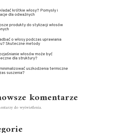
kładać krótkie włosy? Pomysły i
racje dla odważnych
psze produkty do stylizacji włosów
onych
adbać o włosy podczas uprawiania
tu? Skuteczne metody
ozjaśnianie włosów może być
eczne dla struktury?
minimalizować uszkodzenia termiczne
zas suszenia?
nowsze komentarze
ntarzy do wyświetlenia.
egorie