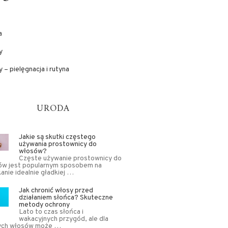
a
y
 – pielęgnacja i rutyna
URODA
Jakie są skutki częstego
używania prostownicy do
włosów?
Częste używanie prostownicy do
ów jest popularnym sposobem na
anie idealnie gładkiej …
Jak chronić włosy przed
działaniem słońca? Skuteczne
metody ochrony
Lato to czas słońca i
wakacyjnych przygód, ale dla
ych włosów może …