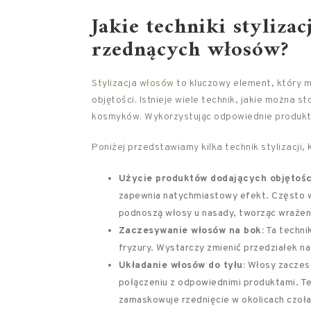
Jakie techniki styliz
rzednących włosów?
Stylizacja włosów
to kluczowy element, który 
objętości. Istnieje wiele technik, jakie można
kosmyków. Wykorzystując odpowiednie produkty
Poniżej przedstawiamy kilka technik stylizacji
Użycie produktów dodających objętośc
zapewnia natychmiastowy efekt. Często w
podnoszą włosy u nasady, tworząc wraże
Zaczesywanie włosów na bok:
Ta technik
fryzury. Wystarczy zmienić przedziałek n
Układanie włosów do tyłu:
Włosy zaczesa
połączeniu z odpowiednimi produktami. Teg
zamaskowuje rzednięcie w okolicach czoła