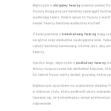
Mężczyźni o
okrągłej twarzy
powinni unikać fry
fryzury mogą jeszcze bardziej zaokrąglić kontu
wydłużają twarz. Dobre opcje to fryzury z wys
nadać twarzy bardziej wydłużony kształt.
Z kolei panowie z
kwadratową twarzą
mają sza
na górze oraz delikatnie zaokrąglone boki. Tak
całość bardziej harmonijną. Istotne jest, aby u
twarzy.
Oprócz tego, mężczyźni o
podłużnej twarzy
mo
Włosy rozpuszczone lub delikatnie kręcone, któr
Do takich fryzur warto dodać grzywkę, która op
Najlepszym sposobem na znalezienie idealnej fr
w doborze stylu, który podkreśli atuty indywid
Upewnij się, że komunikujesz swoje preferencje i
odpowiada.