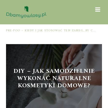
PRE-POO – KIEDY I JAK STOSOWAĆ TEN ZABIEG, BY CHRONIĆ I NAWILŻAĆ WŁOSY PRZED MYCIEM SZAMPONEM
DIY – JAK SAMODZIELNIE
WYKONAĆ NATURALNE
KOSMETYKI DOMOWE?