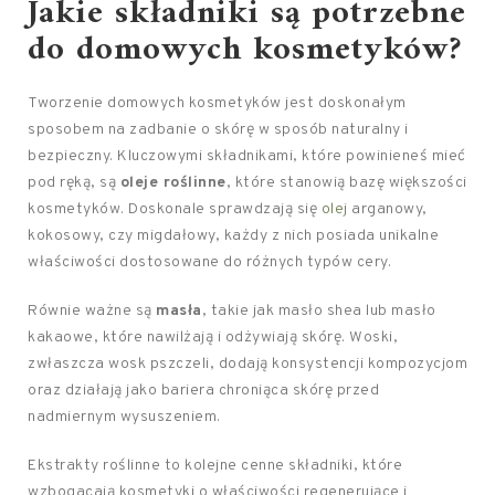
Jakie składniki są potrzebne
do domowych kosmetyków?
Tworzenie domowych kosmetyków jest doskonałym
sposobem na zadbanie o skórę w sposób naturalny i
bezpieczny. Kluczowymi składnikami, które powinieneś mieć
pod ręką, są
oleje roślinne
, które stanowią bazę większości
kosmetyków. Doskonale sprawdzają się
olej
arganowy,
kokosowy, czy migdałowy, każdy z nich posiada unikalne
właściwości dostosowane do różnych typów cery.
Równie ważne są
masła
, takie jak masło shea lub masło
kakaowe, które nawilżają i odżywiają skórę. Woski,
zwłaszcza wosk pszczeli, dodają konsystencji kompozycjom
oraz działają jako bariera chroniąca skórę przed
nadmiernym wysuszeniem.
Ekstrakty roślinne to kolejne cenne składniki, które
wzbogacają kosmetyki o właściwości regenerujące i