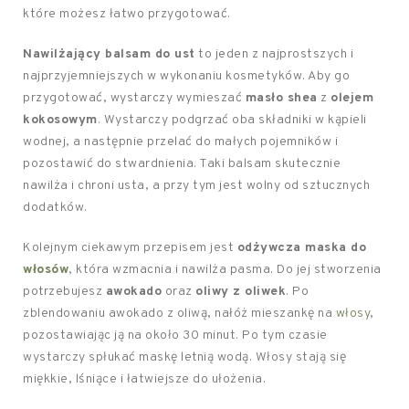
które możesz łatwo przygotować.
Nawilżający balsam do ust
to jeden z najprostszych i
najprzyjemniejszych w wykonaniu kosmetyków. Aby go
przygotować, wystarczy wymieszać
masło shea
z
olejem
kokosowym
. Wystarczy podgrzać oba składniki w kąpieli
wodnej, a następnie przelać do małych pojemników i
pozostawić do stwardnienia. Taki balsam skutecznie
nawilża i chroni usta, a przy tym jest wolny od sztucznych
dodatków.
Kolejnym ciekawym przepisem jest
odżywcza maska do
włosów
, która wzmacnia i nawilża pasma. Do jej stworzenia
potrzebujesz
awokado
oraz
oliwy z oliwek
. Po
zblendowaniu awokado z oliwą, nałóż mieszankę na
włosy
,
pozostawiając ją na około 30 minut. Po tym czasie
wystarczy spłukać maskę letnią wodą. Włosy stają się
miękkie, lśniące i łatwiejsze do ułożenia.