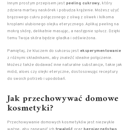
Innym prostym przepisem jest
peeling cukrowy
, który
zdziera martwy naskórek i pobudza krążenie. Możesz użyć
brązowego cukru połączonego z oliwą z oliwek i kilkoma
kroplami ulubionego olejku eterycznego. Aplikuj peeling na
mokrą skórę, delikatnie masując, a następnie spłucz. Dzięki
temu Twoja skóra będzie gładka i odświeżona.
Pamiętaj, że kluczem do sukcesu jest
eksperymentowanie
z różnymi składnikami, aby znaleźć idealne połączenie.
Możesz także dodawać inne naturalne substancje, takie jak
miód, aloes czy olejki eteryczne, dostosowując receptury
do swoich potrzeb i upodobań.
Jak przechowywać domowe
kosmetyki?
Przechowywanie domowych kosmetyków jest niezwykle
ważne, aby zapewnić ich
trwałość
oraz
bezpieczeństwo