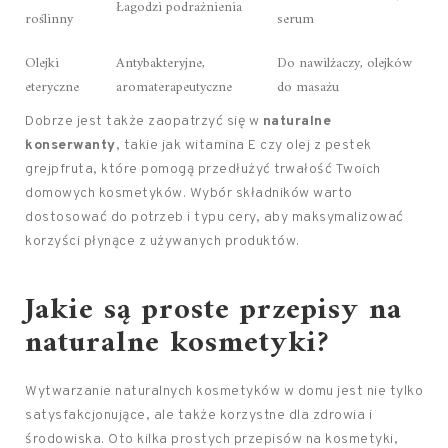
Łagodzi podrażnienia
roślinny
serum
Olejki
Antybakteryjne,
Do nawilżaczy, olejków
eteryczne
aromaterapeutyczne
do masażu
Dobrze jest także zaopatrzyć się w
naturalne
konserwanty
, takie jak witamina E czy olej z pestek
grejpfruta, które pomogą przedłużyć trwałość Twoich
domowych kosmetyków. Wybór składników warto
dostosować do potrzeb i typu cery, aby maksymalizować
korzyści płynące z używanych produktów.
Jakie są proste przepisy na
naturalne kosmetyki?
Wytwarzanie naturalnych kosmetyków w domu jest nie tylko
satysfakcjonujące, ale także korzystne dla zdrowia i
środowiska. Oto kilka prostych przepisów na kosmetyki,