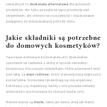
naturalnych to
doskonała alternatywa
dla gotowych
produktów. Nie tylko pozwala na lepszą kontrolę nad
składnikami, ale również na oszczędność i dopasowanie
pielęgnacji do indywidualnych potrzeb skóry.
Jakie składniki są potrzebne
do domowych kosmetyków?
Tworzenie domowych kosmetyków jest doskonałym
sposobem na zadbanie o skórę w sposób naturalny i
bezpieczny. Kluczowymi składnikami, które powinieneś mieć
pod ręką, są
oleje roślinne
, które stanowią bazę większości
kosmetyków. Doskonale sprawdzają się
olej
arganowy,
kokosowy, czy migdałowy, każdy z nich posiada unikalne
właściwości dostosowane do różnych typów cery.
Równie ważne są
masła
, takie jak masło shea lub masło