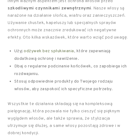
Innym ważnym aspektem jest ochrona włosów przed
szkodliwymi czynnikami zewnętrznymi
. Nasze włosy są
narażone na działanie słońca, wiatru oraz zanieczyszczeń.
Używanie chustek, kapeluszy lub specjalnych sprayów
ochronnych może znacznie zredukować ich negatywne
efekty. Oto kilka wskazówek, które warto wziąć pod uwagę:
Użyj
odżywek bez spłukiwania
, które zapewniają
dodatkową ochronę i nawilżenie.
Dbaj o regularne podcinanie końcówek, co zapobiega ich
rozdwajaniu.
Stosuj odpowiednie produkty do Twojego rodzaju
włosów, aby zaspokoić ich specyficzne potrzeby.
Wszystkie te działania składają się na kompleksową
pielęgnację, która pozwala nie tylko cieszyć się pięknym
wyglądem włosów, ale także sprawia, że stylizacja
utrzymuje się dłużej, a same włosy pozostają zdrowe i w
dobrej kondycji.