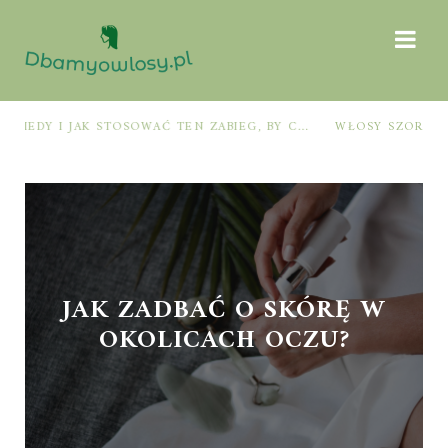
PRE-POO – KIEDY I JAK STOSOWAĆ TEN ZABIEG, BY CHRONIĆ I NAWILŻAĆ WŁOSY PRZED MYCIEM SZAMPONEM
WŁOSY SZORSTKIE PO MYCIU: PRZYCZYNY I SPRAWDZONE SPOSOBY NA ODZYSKANIE MIĘKKOŚCI I BLASKU
JAK ZADBAĆ O SKÓRĘ W
OKOLICACH OCZU?