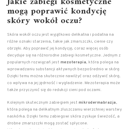
Jakie zabiegi kosmetyczne
mogą poprawić kondycję
skóry wokół oczu?
Skóra wokół oczu jest wyjątkowo delikatna i podatna na
różne oznaki starzenia, takie jak zmarszczki, cienie czy
obrzęki. Aby poprawić jej kondycję, coraz więcej osób
decyduje się na różnorodne zabiegi kosmetyczne. Jednym z
popularnych rozwiązań jest
mezoterapia
, która polega na
wprowadzaniu substancji aktywnych bezpośrednio w skórę.
Dzięki temu można skutecznie nawilżyć oraz odżywić skórę,
co wpływa na jej jędrność i wygładzenie. Mezoterapia może
także przyczynić się do redukcji cieni pod oczami.
Kolejnym skutecznym zabiegiem jest
mikrodermabrazja
,
która polega na delikatnym złuszczaniu wierzchniej warstwy
naskórka. Dzięki temu zabiegowi skóra zyskuje świeżość, a
drobne zmarszczki mogą zostać spłycone.