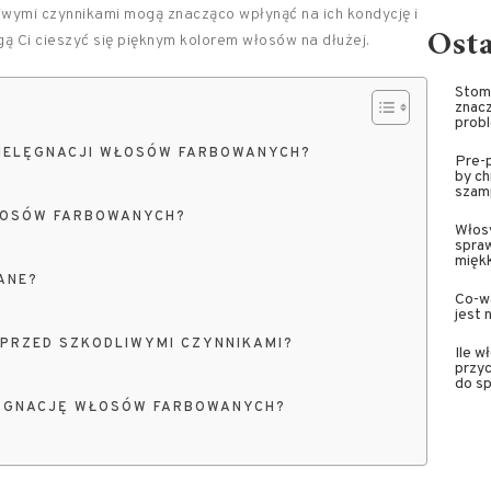
iwymi czynnikami mogą znacząco wpłynąć na ich kondycję i
Ost
ą Ci cieszyć się pięknym kolorem włosów na dłużej.
Stoma
znacz
prob
PIELĘGNACJI WŁOSÓW FARBOWANYCH?
Pre-p
by ch
szam
ŁOSÓW FARBOWANYCH?
Włosy
spra
miękk
ANE?
Co-wa
jest 
PRZED SZKODLIWYMI CZYNNIKAMI?
Ile w
przyc
do sp
LĘGNACJĘ WŁOSÓW FARBOWANYCH?