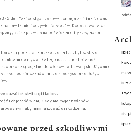
takż
o
2-3 dni
. Taki odstęp czasowy pomaga zminimalizować
ralne nawilżenie i odżywienie włosów. Dodatkowo, w dni
mpony
, które pozwolą na odświeżenie fryzury, absor
Arc
lipie
 bardziej podatne na uszkodzenia lub zbyt szybkie
produktami do mycia. Dlatego istotne jest również
kwie
 stworzone specjalnie do włosów farbowanych. Używanie
marz
 wolnych od siarczanów, może znacząco przedłużyć
sów.
luty 
styc
eciążyć ich stylizacji i koloru.
ość i objętość w dni, kiedy nie myjesz włosów.
list
arbowanym, aby minimalizować uszkodzenia.
sier
rbowane przed szkodliwymi
lipie