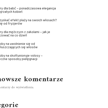
ry dla babć – ponadczasowa elegancja
ojrzałych kobiet
zyskać efekt plaży na swoich włosach?
ię od fryzjerów
ry dla mężczyzn z zakolami – jak je
zować na co dzień
by na uwolnienie się od
łuszczających się włosów
by na skołtunionyje volosy –
czne sposoby pielęgnacji
nowsze komentarze
ntarzy do wyświetlenia.
egorie