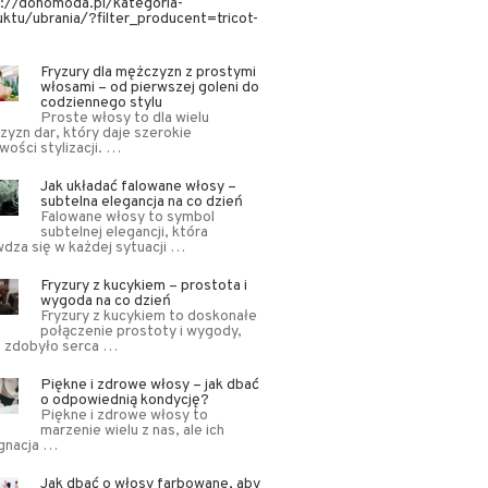
s://donomoda.pl/kategoria-
ktu/ubrania/?filter_producent=tricot-
Fryzury dla mężczyzn z prostymi
włosami – od pierwszej goleni do
codziennego stylu
Proste włosy to dla wielu
yzn dar, który daje szerokie
wości stylizacji. …
Jak układać falowane włosy –
subtelna elegancja na co dzień
Falowane włosy to symbol
subtelnej elegancji, która
dza się w każdej sytuacji …
Fryzury z kucykiem – prostota i
wygoda na co dzień
Fryzury z kucykiem to doskonałe
połączenie prostoty i wygody,
e zdobyło serca …
Piękne i zdrowe włosy – jak dbać
o odpowiednią kondycję?
Piękne i zdrowe włosy to
marzenie wielu z nas, ale ich
ęgnacja …
Jak dbać o włosy farbowane, aby