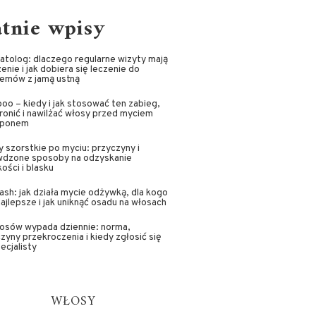
atnie wpisy
tolog: dlaczego regularne wizyty mają
enie i jak dobiera się leczenie do
lemów z jamą ustną
oo – kiedy i jak stosować ten zabieg,
ronić i nawilżać włosy przed myciem
ponem
 szorstkie po myciu: przyczyny i
wdzone sposoby na odzyskanie
ości i blasku
sh: jak działa mycie odżywką, dla kogo
najlepsze i jak uniknąć osadu na włosach
łosów wypada dziennie: norma,
zyny przekroczenia i kiedy zgłosić się
ecjalisty
WŁOSY