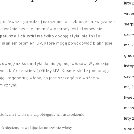
luty
wrze
ponieważ są bardziej narażone na uszkodzenia związane z
sier
najważniejszych elementów ochrony jest stosowanie
czer
pelusze i chustki
nie tylko dodają stylu, ale także
ziałaniem promieni UV, które mogą powodować blaknięcie
maj 
grud
 uwagę na kosmetyki do pielęgnacji włosów. Wybierając
list
tych, które zawierają
filtry UV
. Kosmetyki te pomagają
czer
ają i regenerują włosy, co jest szczególnie ważne w
micznym.
maj 
kwie
marz
słońcem i wiatrem, zapobiegając ich uszkodzeniu.
luty 
aknięciem, nawilżając jednocześnie włosy.
styc