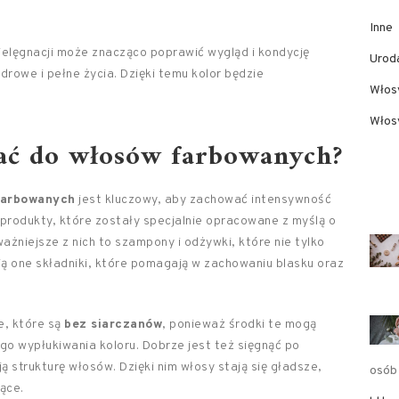
Inne
elęgnacji może znacząco poprawić wygląd i kondycję
Urod
rowe i pełne życia. Dzięki temu kolor będzie
Włos
Włosy
ać do włosów farbowanych?
farbowanych
jest kluczowy, aby zachować intensywność
 produkty, które zostały specjalnie opracowane z myślą o
żniejsze z nich to szampony i odżywki, które nie tylko
ają one składniki, które pomagają w zachowaniu blasku oraz
e, które są
bez siarczanów
, ponieważ środki te mogą
o wypłukiwania koloru. Dobrze jest też sięgnąć po
ą strukturę włosów. Dzięki nim włosy stają się gładsze,
osób
ące.