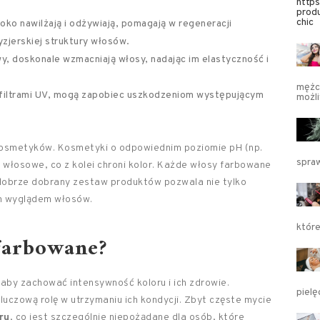
http
produ
chic
ko nawilżają i odżywiają, pomagają w regeneracji
yzjerskiej struktury włosów.
wy, doskonale wzmacniają włosy, nadając im elastyczność i
mężcz
z filtrami UV, mogą zapobiec uszkodzeniom występującym
możli
kosmetyków. Kosmetyki o odpowiednim poziomie pH (np.
spraw
 włosowe, co z kolei chroni kolor. Każde włosy farbowane
dobrze dobrany zestaw produktów pozwala nie tylko
ym wyglądem włosów.
któr
farbowane?
aby zachować intensywność koloru i ich zdrowie.
piel
uczową rolę w utrzymaniu ich kondycji. Zbyt częste mycie
ru
, co jest szczególnie niepożądane dla osób, które