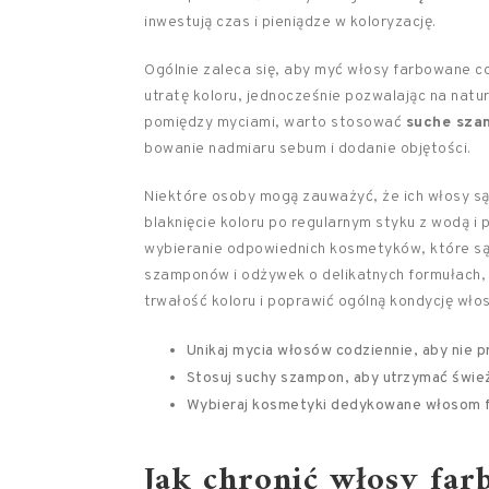
inwestują czas i pieniądze w koloryzację.
Ogólnie zaleca się, aby myć włosy farbowane c
utratę koloru, jednocześnie pozwalając na natu
pomiędzy myciami, warto stosować
suche sza
bowanie nadmiaru sebum i dodanie objętości.
Niektóre osoby mogą zauważyć, że ich włosy są
blaknięcie koloru po regularnym styku z wodą i 
wybieranie odpowiednich kosmetyków, które są
szamponów i odżywek o delikatnych formułach,
trwałość koloru i poprawić ogólną kondycję wło
Unikaj mycia włosów codziennie, aby nie prz
Stosuj suchy szampon, aby utrzymać śwież
Wybieraj kosmetyki dedykowane włosom f
Jak chronić włosy fa