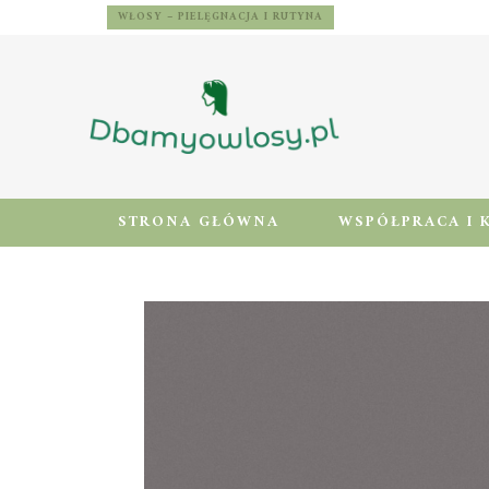
WŁOSY – PIELĘGNACJA I RUTYNA
STRONA GŁÓWNA
WSPÓŁPRACA I 