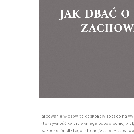
JAK DBAĆ O
ZACHOW
Farbowanie włosów to doskonały sposób na wyra
intensywność koloru wymaga odpowiedniej pielę
uszkodzenia, dlatego istotne jest, aby stosow