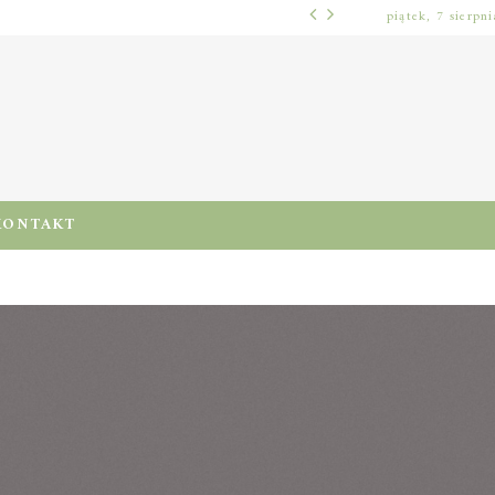
piątek, 7 sierpn
WŁOSY – PIELĘGNACJA
PRE-POO – KIEDY I JAK STOSOWAĆ TEN ZABIEG, BY CHRONIĆ I NAWILŻAĆ WŁOSY PRZED MYCIEM SZAMPONEM
KONTAKT