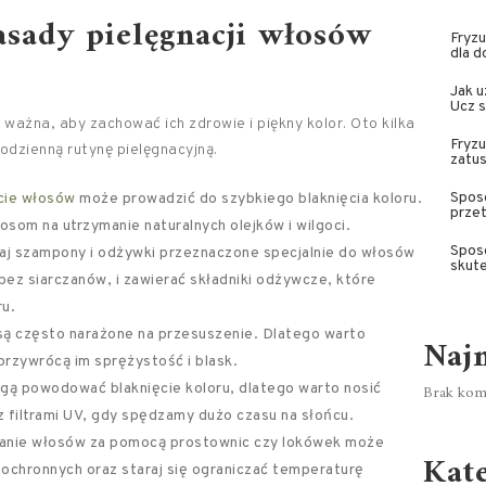
zasady
pielęgnacji włosów
Fryzu
dla d
Jak u
Ucz s
 ważna, aby zachować ich zdrowie i piękny kolor. Oto kilka
Fryzu
dzienną rutynę pielęgnacyjną.
zatus
Sposo
cie włosów
może prowadzić do szybkiego blaknięcia koloru.
przet
osom na utrzymanie naturalnych olejków i wilgoci.
Sposo
aj szampony i odżywki przeznaczone specjalnie do włosów
skute
bez siarczanów, i zawierać składniki odżywcze, które
ru.
ą często narażone na przesuszenie. Dlatego warto
Naj
 przywrócą im sprężystość i blask.
ą powodować blaknięcie koloru, dlatego warto nosić
Brak kome
z filtrami UV, gdy spędzamy dużo czasu na słońcu.
anie włosów za pomocą prostownic czy lokówek może
Kat
ochronnych oraz staraj się ograniczać temperaturę