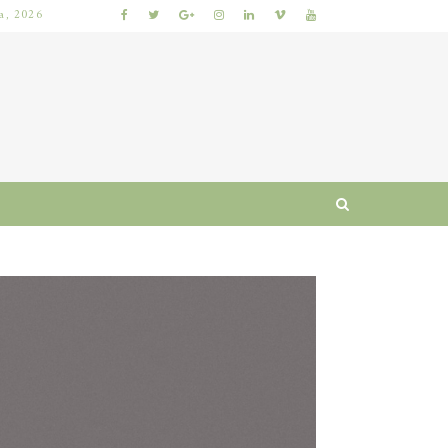
ia, 2026
 I RUTYNA
WŁOSY SZORSTKIE PO MYCIU: PRZYCZYNY I SPRAWDZONE SPOSOBY NA ODZYSKANIE MIĘKKOŚCI I BLASKU