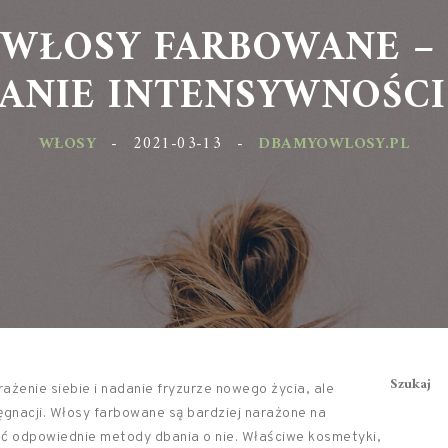
 WŁOSY FARBOWANE –
ANIE INTENSYWNOŚCI
WŁOSY
-
2021-03-13
-
DBAMYOWLOSY.PL
Szukaj
żenie siebie i nadanie fryzurze nowego życia, ale
gnacji. Włosy farbowane są bardziej narażone na
ać odpowiednie metody dbania o nie. Właściwe kosmetyki,