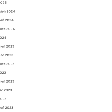
 2025
sień 2024
pień 2024
wiec 2024
2024
zień 2023
opad 2023
wiec 2023
2023
cień 2023
ec 2023
2023
zeń 2023