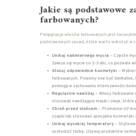
Jakie są podstawowe 
farbowanych?
Pielęgnacja włosów farbowanych
jest niezwykle
podstawowych zasad, które warto wdrożyć w co
Unikaj nadmiernego mycia
– Częste
my
Zaleca się mycie co 2-3 dni, co pozwala wł
Stosuj odpowiednie kosmetyki
– Wybier
farbowanych. Powinny one być delikatne, 
pomogą w zachowaniu intensywności kolo
Regularnie nawilżaj
– Włosy farbowane s
stosować nawilżające maski i oleje, które
Chroń przed słońcem
– Promienie UV mog
czapki lub stosować specjalne kosmetyki 
Unikaj wysokiej temperatury
– Stylizow
uszkodzić farbę. Używaj produktów termo