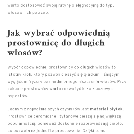
warto dostosować swoją rutynę pielęgnacyjną do typu
włosów i ich potrzeb.
Jak wybrać odpowiednią
prostownicę do długich
włosów?
Wybór odpowiedniej prostownicy do długich włosów to
istotny krok, który pozwoli cieszyć się gładkim i lśniącym
wyglądem fryzury bez nadmiernego niszczenia włosów. Przy
zakupie prostownicy warto rozważyć kilka kluczowych
aspektów.
Jednym z najważniejszych czynników jest
materiał płytek
.
Prostownice ceramiczne i tytanowe cieszą się największą
popularnością, ponieważ doskonale rozprowadzają ciepło,
co pozwala na jednolite prostowanie. Dzięki temu