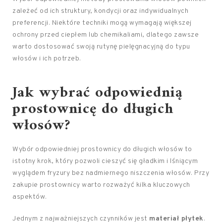
zależeć od ich struktury, kondycji oraz indywidualnych
preferencji. Niektóre techniki mogą wymagają większej
ochrony przed ciepłem lub chemikaliami, dlatego zawsze
warto dostosować swoją rutynę pielęgnacyjną do typu
włosów i ich potrzeb.
Jak wybrać odpowiednią
prostownicę do długich
włosów?
Wybór odpowiedniej prostownicy do długich włosów to
istotny krok, który pozwoli cieszyć się gładkim i lśniącym
wyglądem fryzury bez nadmiernego niszczenia włosów. Przy
zakupie prostownicy warto rozważyć kilka kluczowych
aspektów.
Jednym z najważniejszych czynników jest
materiał płytek
.