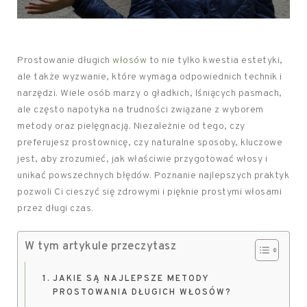
Prostowanie długich
włosów
to nie tylko kwestia estetyki,
ale także wyzwanie, które wymaga odpowiednich technik i
narzędzi. Wiele osób marzy o gładkich, lśniących pasmach,
ale często napotyka na trudności związane z wyborem
metody oraz pielęgnacją. Niezależnie od tego, czy
preferujesz prostownicę, czy naturalne sposoby, kluczowe
jest, aby zrozumieć, jak właściwie przygotować włosy i
unikać powszechnych błędów. Poznanie najlepszych praktyk
pozwoli Ci cieszyć się zdrowymi i pięknie prostymi włosami
przez długi czas.
W tym artykule przeczytasz
JAKIE SĄ NAJLEPSZE METODY
PROSTOWANIA DŁUGICH WŁOSÓW?