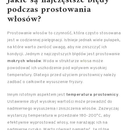
Jakie są najczęstsze błędy
podczas prostowania
włosów?
Prostowanie włosów to czynność, która często stosowana
jest w codziennej pielęgnacji. Istnieje jednak wiele pułapek,
na które warto zwrócić uwagę, aby nie zniszczyć ich
kondycji. Jednym z najczęstszych błędów jest prostowanie
mokrych włosów
. Woda w strukturze
włosa
może
powodować ich uszkodzenie pod wpływem wysokiej
temperatury. Dlatego przed użyciem prostownicy należy
zadbać o całkowite wysuszenie fryzury.
Innym istotnym aspektem jest
temperatura prostownicy
.
Ustawienie zbyt wysokiej wartości może prowadzić do
nadmiernego wysuszenia i zniszczenia włosów. Zazwyczaj
wystarczy temperatura w przedziale 180-200°C, aby
efektywnie wyprostować włosy, nie narażając ich na
nadmierne ryzyko. Warto również pamiętać, że różne