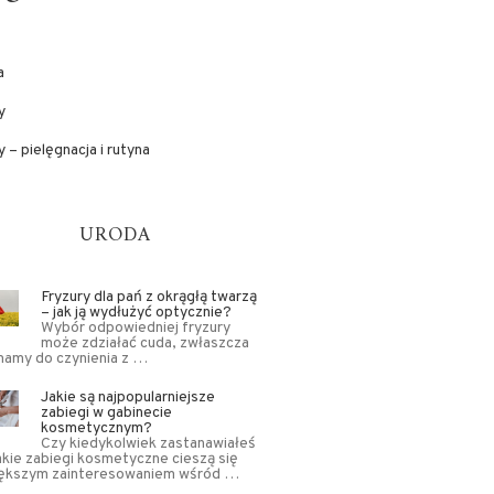
a
y
 – pielęgnacja i rutyna
URODA
Fryzury dla pań z okrągłą twarzą
– jak ją wydłużyć optycznie?
Wybór odpowiedniej fryzury
może zdziałać cuda, zwłaszcza
mamy do czynienia z …
Jakie są najpopularniejsze
zabiegi w gabinecie
kosmetycznym?
Czy kiedykolwiek zastanawiałeś
jakie zabiegi kosmetyczne cieszą się
iększym zainteresowaniem wśród …