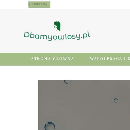
WŁOSY – PIELĘGNACJA I RUTYNA
STRONA GŁÓWNA
WSPÓŁPRACA I 