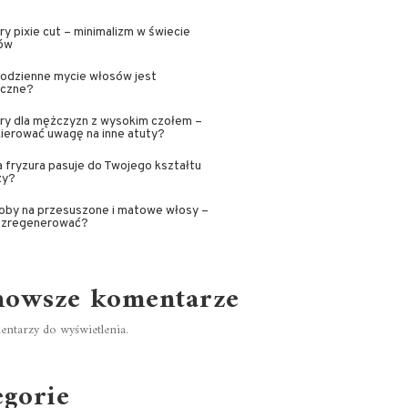
ry pixie cut – minimalizm w świecie
ów
codzienne mycie włosów jest
eczne?
ry dla mężczyzn z wysokim czołem –
kierować uwagę na inne atuty?
 fryzura pasuje do Twojego kształtu
zy?
oby na przesuszone i matowe włosy –
e zregenerować?
nowsze komentarze
ntarzy do wyświetlenia.
egorie