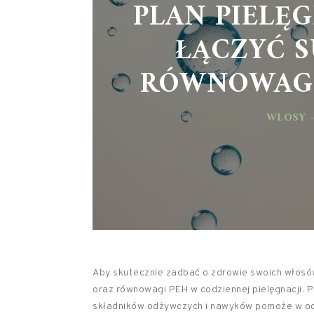
PLAN PIELĘ
ŁĄCZYĆ S
RÓWNOWAGĘ
WŁOSY –
Aby skutecznie zadbać o zdrowie swoich włosów
oraz równowagi PEH w codziennej pielęgnacji. 
składników odżywczych i nawyków pomoże w odb