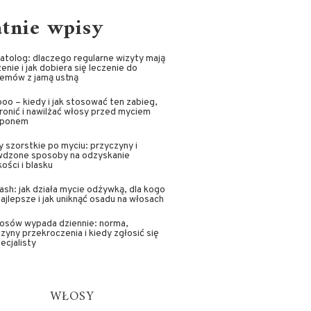
atnie wpisy
tolog: dlaczego regularne wizyty mają
enie i jak dobiera się leczenie do
lemów z jamą ustną
oo – kiedy i jak stosować ten zabieg,
ronić i nawilżać włosy przed myciem
ponem
 szorstkie po myciu: przyczyny i
wdzone sposoby na odzyskanie
ości i blasku
sh: jak działa mycie odżywką, dla kogo
najlepsze i jak uniknąć osadu na włosach
łosów wypada dziennie: norma,
zyny przekroczenia i kiedy zgłosić się
ecjalisty
WŁOSY