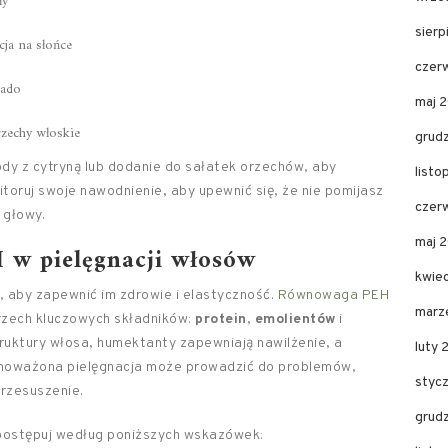
ły
sier
cja na słońce
czer
kado
maj 
rzechy włoskie
grud
wody z cytryną lub dodanie do sałatek orzechów, aby
list
toruj swoje nawodnienie, aby upewnić się, że nie pomijasz
czer
 głowy.
maj 
 w pielęgnacji włosów
kwie
, aby zapewnić im zdrowie i elastyczność.
Równowaga PEH
marz
rzech kluczowych składników:
protein
,
emolientów
i
ruktury włosa, humektanty zapewniają nawilżenie, a
luty 
ównoważona pielęgnacja może prowadzić do problemów,
styc
przesuszenie.
grud
ostępuj według poniższych wskazówek: