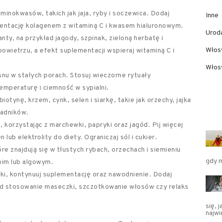
minokwasów, takich jak jaja, ryby i soczewica. Dodaj
Inne
mentację kolagenem z witaminą C i kwasem hialuronowym.
Urod
y, na przykład jagody, szpinak, zieloną herbatę i
Włos
owietrzu, a efekt suplementacji wspieraj witaminą C i
Włosy
nu w stałych porach. Stosuj wieczorne rytuały
emperaturę i ciemność w sypialni.
tynę, krzem, cynk, selen i siarkę, takie jak orzechy, jajka
ładników.
, korzystając z marchewki, papryki oraz jagód. Pij więcej
lub elektrolity do diety. Ograniczaj sól i cukier.
 znajdują się w tłustych rybach, orzechach i siemieniu
gdy 
bim lub algowym.
i, kontynuuj suplementację oraz nawodnienie. Dodaj
ład stosowanie maseczki, szczotkowanie włosów czy relaks
się, 
najw