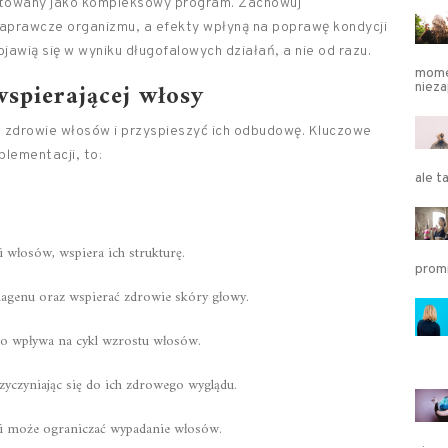
ktowany jako kompleksowy program. Zachowuj
naprawcze organizmu, a efekty wpłyną na poprawę kondycji
ojawią się w wyniku długofalowych działań, a nie od razu.
momen
spierającej włosy
niez
 zdrowie włosów i przyspieszyć ich odbudowę. Kluczowe
plementacji, to:
ale 
ci włosów, wspiera ich strukturę.
prom
olagenu oraz wspierać zdrowie skóry głowy.
o wpływa na cykl wzrostu włosów.
zyczyniając się do ich zdrowego wyglądu.
 i może ograniczać wypadanie włosów.