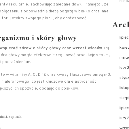
nie 
enty regularnie, zachowując zalecane dawki. Pamiętaj, że
łączeniu z odpowiednią dietą bogatą w białko oraz inne
itoruj efekty swojego planu, aby dostosować
Arc
rganizmu i skóry głowy
lipie
kwie
wspierać zdrowie skóry głowy oraz wzrost włosów.
Pij
skóra głowy mogła efektywnie regulować produkcję sebum,
marz
i podrażnieniom.
luty 
e w witaminy A, C, D i E oraz kwasy tłuszczowe omega-3.
styc
 hialuronowego, co jest kluczowe dla elastyczności i
list
ększyć ich spożycie, dodając do posiłków:
sier
lipie
iaki, szpinak
luty
wrze