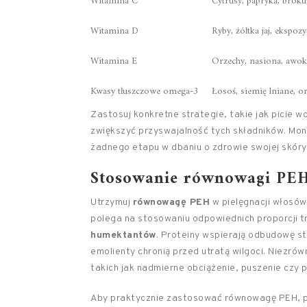
Witamina C
Cytrusy, papryka, broku
Witamina D
Ryby, żółtka jaj, ekspozy
Witamina E
Orzechy, nasiona, awo
Kwasy tłuszczowe omega-3
Łosoś, siemię lniane, o
Zastosuj konkretne strategie, takie jak picie 
zwiększyć przyswajalność tych składników. Moni
żadnego etapu w dbaniu o zdrowie swojej skóry
Stosowanie równowagi PEH
Utrzymuj
równowagę PEH
w pielęgnacji włosów
polega na stosowaniu odpowiednich proporcji t
humektantów
. Proteiny wspierają odbudowę st
emolienty chronią przed utratą wilgoci. Niezr
takich jak nadmierne obciążenie, puszenie czy 
Aby praktycznie zastosować równowagę PEH, p