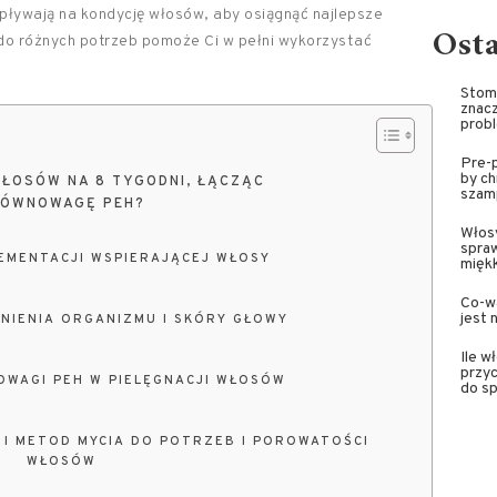
pływają na kondycję włosów, aby osiągnąć najlepsze
Ost
do różnych potrzeb pomoże Ci w pełni wykorzystać
Stoma
znacz
prob
Pre-p
by ch
ŁOSÓW NA 8 TYGODNI, ŁĄCZĄC
szam
 RÓWNOWAGĘ PEH?
Włosy
spra
EMENTACJI WSPIERAJĄCEJ WŁOSY
miękk
Co-wa
jest 
NIENIA ORGANIZMU I SKÓRY GŁOWY
Ile w
przyc
WAGI PEH W PIELĘGNACJI WŁOSÓW
do sp
I METOD MYCIA DO POTRZEB I POROWATOŚCI
WŁOSÓW