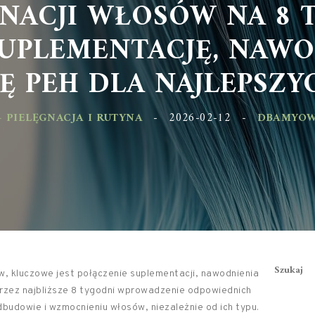
GNACJI WŁOSÓW NA 8 T
UPLEMENTACJĘ, NAWO
 PEH DLA NAJLEPSZY
 PIELĘGNACJA I RUTYNA
-
2026-02-12
-
DBAMYOW
Szukaj
, kluczowe jest połączenie suplementacji, nawodnienia
Przez najbliższe 8 tygodni wprowadzenie odpowiednich
udowie i wzmocnieniu włosów, niezależnie od ich typu.