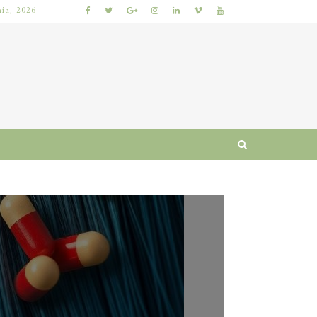
nia, 2026
GNACJA I RUTYNA
WŁOSY ZNISZCZONE PROSTOWNICĄ: JAK OGRANICZYĆ ŁAMLIWOŚĆ I PRZYWRÓCIĆ MIĘKKOŚĆ KROK PO KROKU