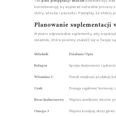
Ten
plan pielęgnacji włosów
powinien być tra
konsekwencję, by wspierać naturalne procesy 
skóry, włosów i paznokci. Pamiętaj, że efekty p
Planowanie suplementacji w
Wybierz odpowiednie suplementy, aby wspierać
składniki, które powinny znaleźć się w Twojej su
Składnik
Działanie/Opis
Kolagen
Sprzyja elastyczności i jędrnoś
Witamina C
Potrafi zwiększać produkcję k
Cynk
Pomaga regulować hormony, c
Kwas hialuronowy
Wspiera nawilżenie włosów, pr
Omega-3
Wspiera kondycję skóry głowy