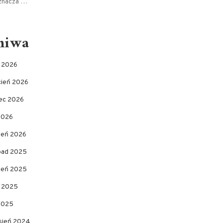
oznacza …
hiwa
c 2026
cień 2026
ec 2026
2026
zeń 2026
opad 2025
pień 2025
c 2025
 2025
sień 2024