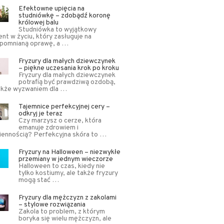
Efektowne upięcia na
studniówkę – zdobądź koronę
królowej balu
Studniówka to wyjątkowy
t w życiu, który zasługuje na
apomnianą oprawę, a …
Fryzury dla małych dziewczynek
– piękne uczesania krok po kroku
Fryzury dla małych dziewczynek
potrafią być prawdziwą ozdobą,
także wyzwaniem dla …
Tajemnice perfekcyjnej cery –
odkryj je teraz
Czy marzysz o cerze, która
emanuje zdrowiem i
iennością? Perfekcyjna skóra to …
Fryzury na Halloween – niezwykłe
przemiany w jednym wieczorze
Halloween to czas, kiedy nie
tylko kostiumy, ale także fryzury
mogą stać …
Fryzury dla mężczyzn z zakolami
– stylowe rozwiązania
Zakola to problem, z którym
boryka się wielu mężczyzn, ale