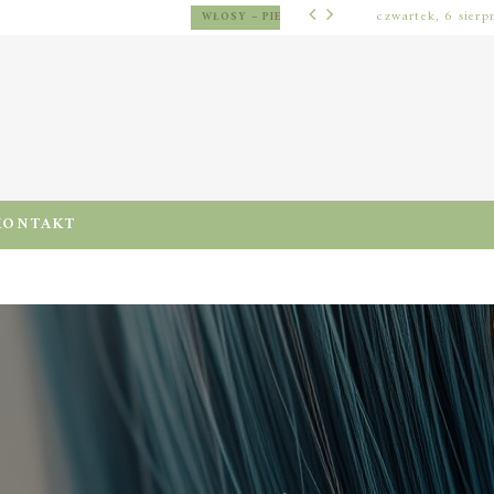
czwartek, 6 sierp
WŁOSY – PIELĘ
KOLEJNOŚĆ PIELĘGNACJI WŁOSÓW PO MYCIU: JAK UKŁADAĆ ODŻYWKĘ, TERMOOCHRONĘ I STYLIZACJĘ, BY NIE PRZECIĄŻYĆ PASM
KONTAKT