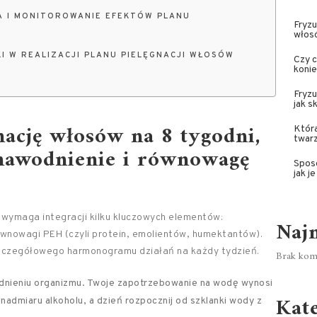
A I MONITOROWANIE EFEKTÓW PLANU
Fryzu
włos
I W REALIZACJI PLANU PIELĘGNACJI WŁOSÓW
Czy 
koni
Fryzu
jak s
nację włosów na 8 tygodni,
Która
twar
 nawodnienie i równowagę
Spos
jak j
 wymaga integracji kilku kluczowych elementów:
Naj
wnowagi PEH (czyli protein, emolientów, humektantów).
 szczegółowego harmonogramu działań na każdy tydzień.
Brak kome
dnieniu organizmu. Twoje zapotrzebowanie na wodę wynosi
Kat
 nadmiaru alkoholu, a dzień rozpocznij od szklanki wody z