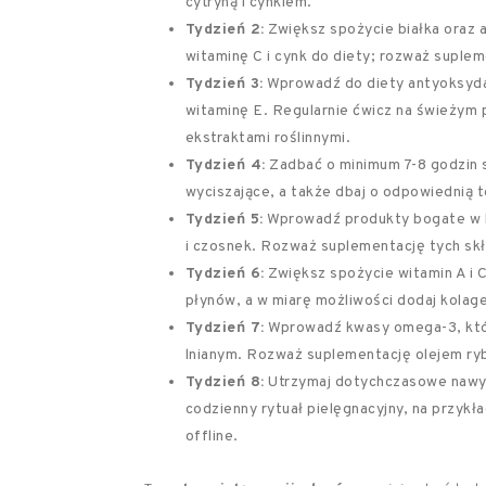
cytryną i cynkiem.
Tydzień 2:
Zwiększ spożycie białka oraz a
witaminę C i cynk do diety; rozważ suple
Tydzień 3:
Wprowadź do diety antyoksydant
witaminę E. Regularnie ćwicz na świeżym p
ekstraktami roślinnymi.
Tydzień 4:
Zadbać o minimum 7-8 godzin s
wyciszające, a także dbaj o odpowiednią t
Tydzień 5:
Wprowadź produkty bogate w bio
i czosnek. Rozważ suplementację tych sk
Tydzień 6:
Zwiększ spożycie witamin A i C
płynów, a w miarę możliwości dodaj kolagen 
Tydzień 7:
Wprowadź kwasy omega-3, które
lnianym. Rozważ suplementację olejem ry
Tydzień 8:
Utrzymaj dotychczasowe nawyk
codzienny rytuał pielęgnacyjny, na przyk
offline.