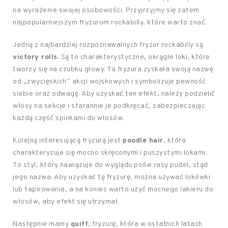
na wyrażenie swojej osobowości. Przyjrzyjmy się zatem
najpopularniejszym fryzurom rockabilly, które warto znać.
Jedną z najbardziej rozpoznawalnych fryzur rockabilly są
victory rolls
. Są to charakterystyczne, okrągłe loki, które
tworzy się na czubku głowy. Ta fryzura zyskała swoją nazwę
od „zwycięskich” akcji wojskowych i symbolizuje pewność
siebie oraz odwagę. Aby uzyskać ten efekt, należy podzielić
włosy na sekcje i starannie je podkręcać, zabezpieczając
każdą część spinkami do włosów.
Kolejną interesującą fryzurą jest
poodle hair
, która
charakteryzuje się mocno skręconymi i puszystymi lokami.
To styl, który nawiązuje do wyglądu psów rasy pudel, stąd
jego nazwa. Aby uzyskać tę fryzurę, można używać lokówki
lub tapirowania, a na koniec warto użyć mocnego lakieru do
włosów, aby efekt się utrzymał.
Następnie mamy
quiff
, fryzurę, która w ostatnich latach