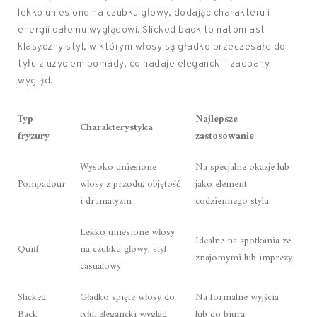
lekko uniesione na czubku głowy, dodając charakteru i
energii całemu wyglądowi. Slicked back to natomiast
klasyczny styl, w którym włosy są gładko przeczesałe do
tyłu z użyciem pomady, co nadaje elegancki i zadbany
wygląd.
Typ
Najlepsze
Charakterystyka
fryzury
zastosowanie
Wysoko uniesione
Na specjalne okazje lub
Pompadour
włosy z przodu, objętość
jako element
i dramatyzm
codziennego stylu
Lekko uniesione włosy
Idealne na spotkania ze
Quiff
na czubku głowy, styl
znajomymi lub imprezy
casualowy
Slicked
Gładko spięte włosy do
Na formalne wyjścia
Back
tyłu, elegancki wygląd
lub do biura