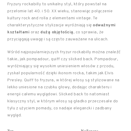
Fryzury rockabilly to unikalny styl, który powstał na
przełomie lat 40. i 50. XX wieku, stanowiąc połączenie
kultury rock and rolla z elementami vintage. Te
charakterystyczne stylizacje wyróżniają się
odważnymi
kształtami
oraz
dużą objętością
, co sprawia, że
przyciągają uwagę i są często zauważane na ulicach.
Wśród najpopularniejszych fryzur rockabilly można znaleźć
takie, jak pompadour, quiff czy slicked back. Pompadour,
wyróżniający się wysokim uniesieniem włosów z przodu,
zyskał popularność dzięki ikonom rocka, takim jak Elvis
Presley. Quiff to fryzura, w której włosy są stylizowane na
lekko uniesione na czubku głowy, dodając charakteru i
energii całemu wyglądowi. Slicked back to natomiast
klasyczny styl, w którym włosy są gładko przeczesałe do
tyłu z użyciem pomady, co nadaje elegancki i zadbany
wygląd.