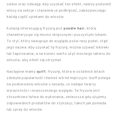
siebie oraz odwagę. Aby uzyskać ten efekt, należy podzielić
włosy na sekcje i starannie je podkręcać, zabezpieczając
każdą część spinkami do włosów.
Kolejną interesującą fryzurą jest
poodle hair
, która
charakteryzuje się mocno skręconymi i puszystymi lokami.
To styl, który nawiązuje do wyglądu psów rasy pudel, stąd
jego nazwa. Aby uzyskać tę fryzurę, można używać lokówki
lub tapirowania, a na koniec warto użyć mocnego lakieru do
włosów, aby efekt się utrzymał.
Następnie mamy
quiff
, fryzurę, która w ostatnich latach
zdobyła popularność również wśród mężczyzn. Quiff polega
na podniesieniu włosów u nasady, co nadaje twarzy
wyrazistości i nowoczesnego wyglądu. Ta fryzura jest
stosunkowo łatwa do wykonania, zwłaszcza gdy użyjemy
odpowiednich produktów do stylizacji, takich jak pomada
lub spray do włosów.