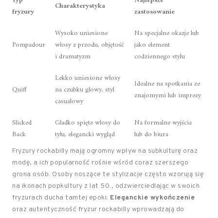
Typ
Najlepsze
Charakterystyka
fryzury
zastosowanie
Wysoko uniesione
Na specjalne okazje lub
Pompadour
włosy z przodu, objętość
jako element
i dramatyzm
codziennego stylu
Lekko uniesione włosy
Idealne na spotkania ze
Quiff
na czubku głowy, styl
znajomymi lub imprezy
casualowy
Slicked
Gładko spięte włosy do
Na formalne wyjścia
Back
tyłu, elegancki wygląd
lub do biura
Fryzury rockabilly mają ogromny wpływ na subkulturę oraz
modę, a ich popularność rośnie wśród coraz szerszego
grona osób. Osoby noszące te stylizacje często wzorują się
na ikonach popkultury z lat 50., odzwierciedlając w swoich
fryzurach ducha tamtej epoki.
Eleganckie wykończenie
oraz autentyczność fryzur rockabilly wprowadzają do