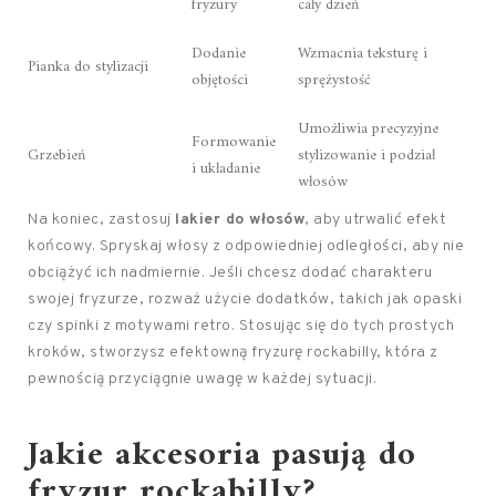
fryzury
cały dzień
Dodanie
Wzmacnia teksturę i
Pianka do stylizacji
objętości
sprężystość
Umożliwia precyzyjne
Formowanie
Grzebień
stylizowanie i podział
i układanie
włosów
Na koniec, zastosuj
lakier do włosów
, aby utrwalić efekt
końcowy. Spryskaj włosy z odpowiedniej odległości, aby nie
obciążyć ich nadmiernie. Jeśli chcesz dodać charakteru
swojej fryzurze, rozważ użycie dodatków, takich jak opaski
czy spinki z motywami retro. Stosując się do tych prostych
kroków, stworzysz efektowną fryzurę rockabilly, która z
pewnością przyciągnie uwagę w każdej sytuacji.
Jakie akcesoria pasują do
fryzur rockabilly?