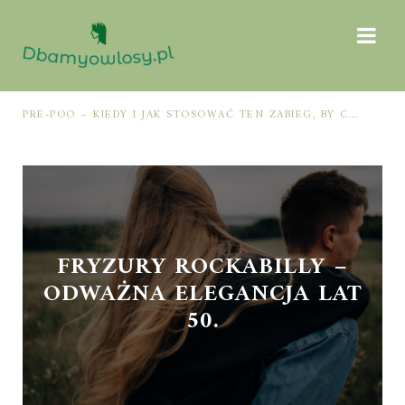
PRE-POO – KIEDY I JAK STOSOWAĆ TEN ZABIEG, BY CHRONIĆ I NAWILŻAĆ WŁOSY PRZED MYCIEM SZAMPONEM
FRYZURY ROCKABILLY –
ODWAŻNA ELEGANCJA LAT
50.