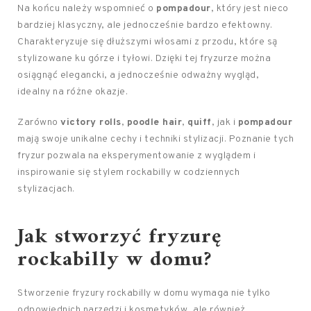
Na końcu należy wspomnieć o
pompadour
, który jest nieco
bardziej klasyczny, ale jednocześnie bardzo efektowny.
Charakteryzuje się dłuższymi włosami z przodu, które są
stylizowane ku górze i tyłowi. Dzięki tej fryzurze można
osiągnąć elegancki, a jednocześnie odważny wygląd,
idealny na różne okazje.
Zarówno
victory rolls
,
poodle hair
,
quiff
, jak i
pompadour
mają swoje unikalne cechy i techniki stylizacji. Poznanie tych
fryzur pozwala na eksperymentowanie z wyglądem i
inspirowanie się stylem rockabilly w codziennych
stylizacjach.
Jak stworzyć fryzurę
rockabilly w domu?
Stworzenie fryzury rockabilly w domu wymaga nie tylko
odpowiednich narzędzi i kosmetyków, ale również