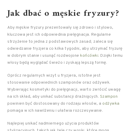
Jak dbać o męskie fryzury?
Aby męskie fryzury prezentowały się zdrowo i stylowo,
kluczowa jest ich odpowiednia pielęgnacja. Regularne
strzyżenie to jedna z podstawowych zasad; zaleca się
odwiedzanie fryzjera co kilka tygodni, aby utrzymać fryzurę
w dobrym stanie i usunąć rozdwojone
końcówki
. Dzięki temu
włosy będą wyglądać świeżo i zyskają lepszą formę.
Oprócz regularnych wizyt u fryzjera, istotne jest
stosowanie odpowiednich szamponów oraz odżywek.
Wybierając kosmetyki do pielęgnacji, warto zwrócić uwagę
na ich skład, aby unikać substancji drażniących.
Szampon
powinien być dostosowany do rodzaju włosów, a
odżywka
pomaga w ich nawilżeniu i ułatwia rozczesywanie.
Najlepiej unikać nadmiernego użycia produktów
stylizacyjnych, takich jak żele czy woski, które mogą