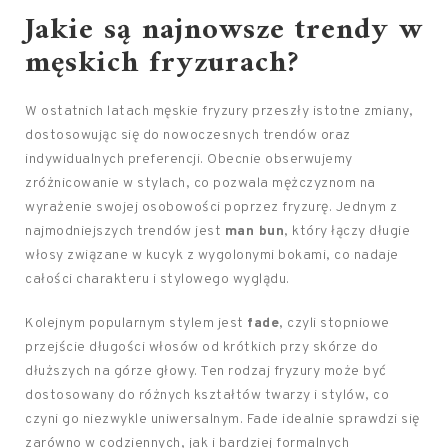
Jakie są najnowsze trendy w
męskich fryzurach?
W ostatnich latach męskie fryzury przeszły istotne zmiany,
dostosowując się do nowoczesnych trendów oraz
indywidualnych preferencji. Obecnie obserwujemy
zróżnicowanie w stylach, co pozwala mężczyznom na
wyrażenie swojej osobowości poprzez fryzurę. Jednym z
najmodniejszych trendów jest
man bun
, który łączy długie
włosy związane w kucyk z wygolonymi bokami, co nadaje
całości charakteru i stylowego wyglądu.
Kolejnym popularnym stylem jest
fade
, czyli stopniowe
przejście długości włosów od krótkich przy skórze do
dłuższych na górze głowy. Ten rodzaj fryzury może być
dostosowany do różnych kształtów twarzy i stylów, co
czyni go niezwykle uniwersalnym. Fade idealnie sprawdzi się
zarówno w codziennych, jak i bardziej formalnych