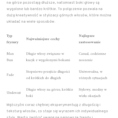
na górze pozostają dłuższe, natomiast boki głowy są
wygolone lub bardzo krótkie. To połączenie pozwala na
dużą kreatywność w stylizacji górnych włosów, które można
układać na wiele sposobów.
Typ
Najlepsze
Najważniejsze cechy
fryzury
zastosowanie
Man
Długie włosy związane w
Casual, codzienne
Bun
kucyk z wygolonymi bokami
noszenie
Stopniowe przejście długości
Uniwersalna, w
Fade
od krótkich do długich
różnych sytuacjach
Długie włosy na górze, krótkie
Stylowy, modny w
Undercut
boki
wielu okazjach
Mężczyźni coraz chętniej eksperymentują z długością i
teksturą włosów, co staje się wyrazem ich indywidualnego
stylu. Warto zwrócić uwagę na najnowsze trendy i