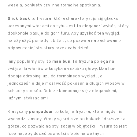
wesela, bankiety czy inne formalne spotkania.
Slick back
to fryzura, która charakteryzuje się gładko
uczesanymi włosami do tyłu. Jest to elegancki wybór, który
doskonale pasuje do garnituru. Aby uzyskać ten wygląd,
należy użyć pomady lub żelu, co pozwala na zachowanie
odpowiedniej struktury przez cały dzień.
Inny popularny styl to
man bun
. Ta fryzura polega na
związaniu włosów w kucyka na czubku głowy. Man bun
dodaje odrobinę luzu do formalnego wyglądu, a
jednocześnie daje możliwość pokazania długich włosów w
schludny sposób. Dobrze komponuje się z eleganckimi,
luźnymi stylizacjami.
Klasyczny
pompadour
to kolejna fryzura, która nigdy nie
wychodzi z mody. Włosy są krótsze po bokach i dłuższe na
górze, co pozwala na stylizację w objętości. Fryzura ta jest
idealna, aby dodać pewności siebie na ważnych