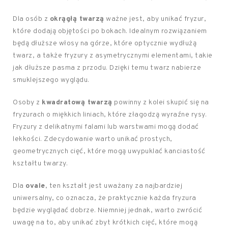
Dla osób z
okrągłą twarzą
ważne jest, aby unikać fryzur,
które dodają objętości po bokach. Idealnym rozwiązaniem
będą dłuższe włosy na górze, które optycznie wydłużą
twarz, a także fryzury z asymetrycznymi elementami, takie
jak dłuższe pasma z przodu. Dzięki temu twarz nabierze
smuklejszego wyglądu.
Osoby z
kwadratową twarzą
powinny z kolei skupić się na
fryzurach o miękkich liniach, które złagodzą wyraźne rysy.
Fryzury z delikatnymi falami lub warstwami mogą dodać
lekkości. Zdecydowanie warto unikać prostych,
geometrycznych cięć, które mogą uwypuklać kanciastość
kształtu twarzy.
Dla
ovale
, ten kształt jest uważany za najbardziej
uniwersalny, co oznacza, że praktycznie każda fryzura
będzie wyglądać dobrze. Niemniej jednak, warto zwrócić
uwagę na to, aby unikać zbyt krótkich cięć, które mogą