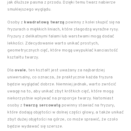
jak dłuższe pasma z przodu. Dzięki temu twarz nabierze
smuklejszego wyglądu.
Osoby z
kwadratową twarzą
powinny z kolei skupić się na
fryzurach o miękkich liniach, które złagodzą wyraźne rysy.
Fryzury z delikatnymi falami lub warstwami mogą dodać
lekkości. Zdecydowanie warto unikać prostych,
geometrycznych cięć, które mogą uwypuklać kanciastość
kształtu twarzy.
Dla
ovale
, ten kształt jest uważany za najbardziej
uniwersalny, co oznacza, że praktycznie każda fryzura
będzie wyglądać dobrze. Niemniej jednak, warto zwrócić
uwagę na to, aby unikać zbyt krótkich cięć, które mogą
niekorzystnie wpływać na proporcje twarzy. Natomiast
osoby z
twarzą sercowatą
powinny stawiać na fryzury,
które dodają objętości w dolnej części głowy, a także unikać
zbyt dużej objętości na górze, co może sprawić, że czoło
będzie wydawać się szersze.