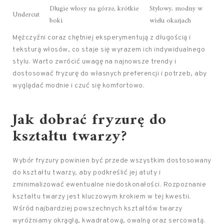
Długie włosy na górze, krótkie
Stylowy, modny w
Undercut
boki
wielu okazjach
Mężczyźni coraz chętniej eksperymentują z długością i
teksturą włosów, co staje się wyrazem ich indywidualnego
stylu. Warto zwrócić uwagę na najnowsze trendy i
dostosować fryzurę do własnych preferencji i potrzeb, aby
wyglądać modnie i czuć się komfortowo.
Jak dobrać fryzurę do
kształtu twarzy?
Wybór fryzury powinien być przede wszystkim dostosowany
do kształtu twarzy, aby podkreślić jej atuty i
zminimalizować ewentualne niedoskonałości. Rozpoznanie
kształtu twarzy jest kluczowym krokiem w tej kwestii.
Wśród najbardziej powszechnych kształtów twarzy
wyróżniamy okrągłą, kwadratową, owalną oraz sercowatą.