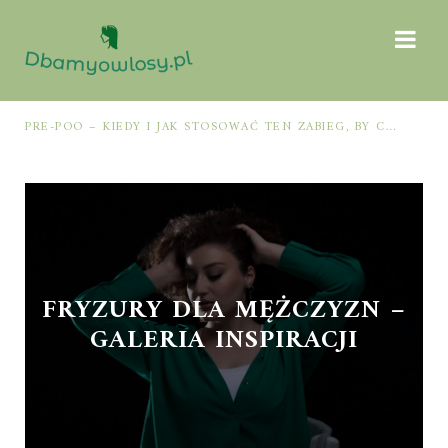
PRE-POO – KIEDY I JAK STOSOWAĆ TEN ZABIEG, BY CHRONIĆ I NAWILŻAĆ WŁOSY PRZED MYCIEM SZAMPONEM
FRYZURY DLA MĘŻCZYZN –
GALERIA INSPIRACJI