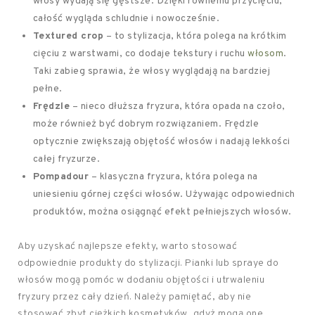
włosy wydają się gęstsze. Dzięki równemu przycięciu,
całość wygląda schludnie i nowocześnie.
Textured crop
– to stylizacja, która polega na krótkim
cięciu z warstwami, co dodaje tekstury i ruchu
włosom
.
Taki zabieg sprawia, że włosy wyglądają na bardziej
pełne.
Frędzle
– nieco dłuższa fryzura, która opada na czoło,
może również być dobrym rozwiązaniem. Frędzle
optycznie zwiększają objętość włosów i nadają lekkości
całej fryzurze.
Pompadour
– klasyczna fryzura, która polega na
uniesieniu górnej części włosów. Używając odpowiednich
produktów, można osiągnąć efekt pełniejszych włosów.
Aby uzyskać najlepsze efekty, warto stosować
odpowiednie produkty do stylizacji. Pianki lub spraye do
włosów mogą pomóc w dodaniu objętości i utrwaleniu
fryzury przez cały dzień. Należy pamiętać, aby nie
stosować zbyt ciężkich kosmetyków, gdyż mogą one