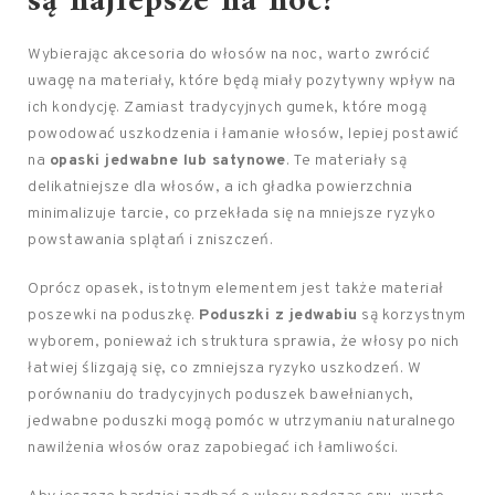
są najlepsze na noc?
Wybierając akcesoria do włosów na noc, warto zwrócić
uwagę na materiały, które będą miały pozytywny wpływ na
ich kondycję. Zamiast tradycyjnych gumek, które mogą
powodować uszkodzenia i łamanie włosów, lepiej postawić
na
opaski jedwabne lub satynowe
. Te materiały są
delikatniejsze dla włosów, a ich gładka powierzchnia
minimalizuje tarcie, co przekłada się na mniejsze ryzyko
powstawania splątań i zniszczeń.
Oprócz opasek, istotnym elementem jest także materiał
poszewki na poduszkę.
Poduszki z jedwabiu
są korzystnym
wyborem, ponieważ ich struktura sprawia, że włosy po nich
łatwiej ślizgają się, co zmniejsza ryzyko uszkodzeń. W
porównaniu do tradycyjnych poduszek bawełnianych,
jedwabne poduszki mogą pomóc w utrzymaniu naturalnego
nawilżenia włosów oraz zapobiegać ich łamliwości.