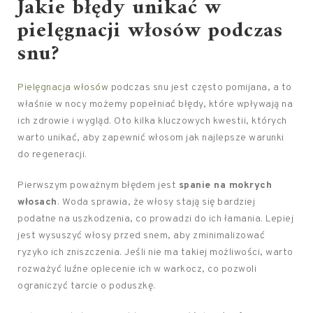
Jakie błędy unikać w
pielęgnacji włosów podczas
snu?
Pielęgnacja włosów
podczas snu jest często pomijana, a to
właśnie w nocy możemy popełniać błędy, które wpływają na
ich zdrowie i wygląd. Oto kilka kluczowych kwestii, których
warto unikać, aby zapewnić włosom jak najlepsze warunki
do regeneracji.
Pierwszym poważnym błędem jest
spanie na mokrych
włosach
. Woda sprawia, że włosy stają się bardziej
podatne na uszkodzenia, co prowadzi do ich łamania. Lepiej
jest wysuszyć włosy przed snem, aby zminimalizować
ryzyko ich zniszczenia. Jeśli nie ma takiej możliwości, warto
rozważyć luźne oplecenie ich w warkocz, co pozwoli
ograniczyć tarcie o poduszkę.