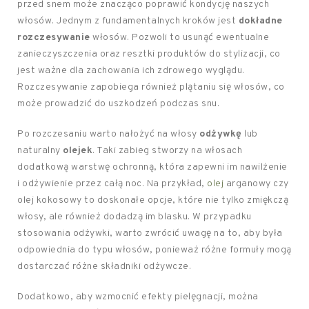
przed snem może znacząco poprawić kondycję naszych
włosów. Jednym z fundamentalnych kroków jest
dokładne
rozczesywanie
włosów. Pozwoli to usunąć ewentualne
zanieczyszczenia oraz resztki produktów do stylizacji, co
jest ważne dla zachowania ich zdrowego wyglądu.
Rozczesywanie zapobiega również plątaniu się włosów, co
może prowadzić do uszkodzeń podczas snu.
Po rozczesaniu warto nałożyć na włosy
odżywkę
lub
naturalny
olejek
. Taki zabieg stworzy na włosach
dodatkową warstwę ochronną, która zapewni im nawilżenie
i odżywienie przez całą noc. Na przykład,
olej
arganowy czy
olej kokosowy to doskonałe opcje, które nie tylko zmiękczą
włosy, ale również dodadzą im blasku. W przypadku
stosowania odżywki, warto zwrócić uwagę na to, aby była
odpowiednia do typu włosów, ponieważ różne formuły mogą
dostarczać różne składniki odżywcze.
Dodatkowo, aby wzmocnić efekty pielęgnacji, można