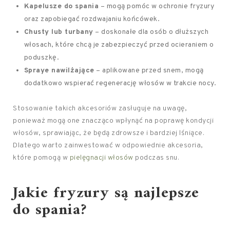
Kapelusze do spania
– mogą pomóc w ochronie fryzury
oraz zapobiegać rozdwajaniu końcówek.
Chusty lub turbany
– doskonałe dla osób o dłuższych
włosach, które chcą je zabezpieczyć przed ocieraniem o
poduszkę.
Spraye nawilżające
– aplikowane przed snem, mogą
dodatkowo wspierać regenerację włosów w trakcie nocy.
Stosowanie takich akcesoriów zasługuje na uwagę,
ponieważ mogą one znacząco wpłynąć na poprawę kondycji
włosów, sprawiając, że będą zdrowsze i bardziej lśniące.
Dlatego warto zainwestować w odpowiednie akcesoria,
które pomogą w
pielęgnacji włosów
podczas snu.
Jakie fryzury są najlepsze
do spania?