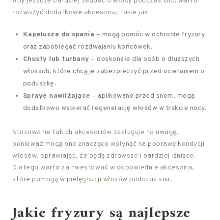
Aby jeszcze bardziej zadbać o włosy podczas snu, warto
rozważyć dodatkowe akcesoria, takie jak:
Kapelusze do spania
– mogą pomóc w ochronie fryzury
oraz zapobiegać rozdwajaniu końcówek.
Chusty lub turbany
– doskonałe dla osób o dłuższych
włosach, które chcą je zabezpieczyć przed ocieraniem o
poduszkę.
Spraye nawilżające
– aplikowane przed snem, mogą
dodatkowo wspierać regenerację włosów w trakcie nocy.
Stosowanie takich akcesoriów zasługuje na uwagę,
ponieważ mogą one znacząco wpłynąć na poprawę kondycji
włosów, sprawiając, że będą zdrowsze i bardziej lśniące.
Dlatego warto zainwestować w odpowiednie akcesoria,
które pomogą w
pielęgnacji włosów
podczas snu.
Jakie fryzury są najlepsze