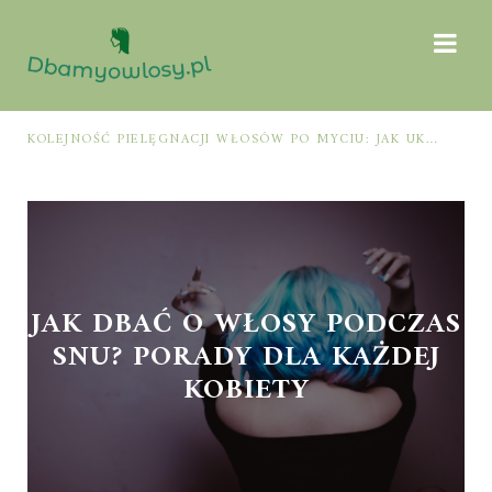
 SIĘ DO SPECJALISTY
KOLEJNOŚĆ PIELĘGNACJI WŁOSÓW PO MYCIU: JAK UKŁADAĆ ODŻYWKĘ, TERMOOCHRONĘ I STYLIZACJĘ, BY NIE PRZECIĄŻYĆ PASM
JAK DBAĆ O WŁOSY PODCZAS
SNU? PORADY DLA KAŻDEJ
KOBIETY