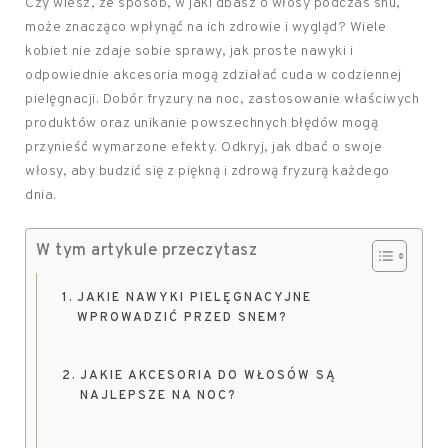
Czy wiesz, że sposób, w jaki dbasz o włosy podczas snu,
może znacząco wpłynąć na ich zdrowie i wygląd? Wiele
kobiet nie zdaje sobie sprawy, jak proste nawyki i
odpowiednie akcesoria mogą zdziałać cuda w codziennej
pielęgnacji. Dobór fryzury na noc, zastosowanie właściwych
produktów oraz unikanie powszechnych błędów mogą
przynieść wymarzone efekty. Odkryj, jak dbać o swoje
włosy, aby budzić się z piękną i zdrową fryzurą każdego
dnia.
W tym artykule przeczytasz
JAKIE NAWYKI PIELĘGNACYJNE
WPROWADZIĆ PRZED SNEM?
JAKIE AKCESORIA DO WŁOSÓW SĄ
NAJLEPSZE NA NOC?