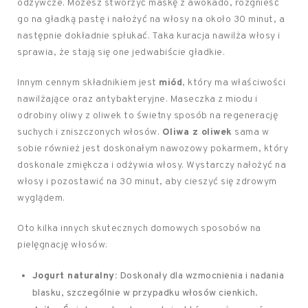
odżywcze. Możesz stworzyć maskę z awokado, rozgnieść
go na gładką pastę i nałożyć na włosy na około 30 minut, a
następnie dokładnie spłukać. Taka kuracja nawilża włosy i
sprawia, że stają się one jedwabiście gładkie.
Innym cennym składnikiem jest
miód
, który ma właściwości
nawilżające oraz antybakteryjne. Maseczka z miodu i
odrobiny oliwy z oliwek to świetny sposób na regenerację
suchych i zniszczonych włosów.
Oliwa z oliwek
sama w
sobie również jest doskonałym nawozowy pokarmem, który
doskonale zmiękcza i odżywia włosy. Wystarczy nałożyć na
włosy i pozostawić na 30 minut, aby cieszyć się zdrowym
wyglądem.
Oto kilka innych skutecznych domowych sposobów na
pielęgnację włosów:
Jogurt naturalny:
Doskonały dla wzmocnienia i nadania
blasku, szczególnie w przypadku włosów cienkich.