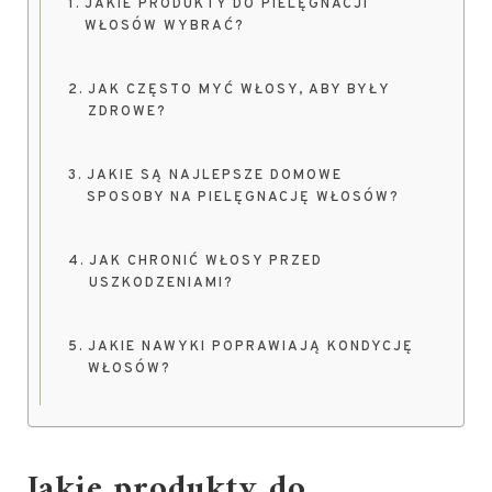
JAKIE PRODUKTY DO PIELĘGNACJI
WŁOSÓW WYBRAĆ?
JAK CZĘSTO MYĆ WŁOSY, ABY BYŁY
ZDROWE?
JAKIE SĄ NAJLEPSZE DOMOWE
SPOSOBY NA PIELĘGNACJĘ WŁOSÓW?
JAK CHRONIĆ WŁOSY PRZED
USZKODZENIAMI?
JAKIE NAWYKI POPRAWIAJĄ KONDYCJĘ
WŁOSÓW?
Jakie produkty do