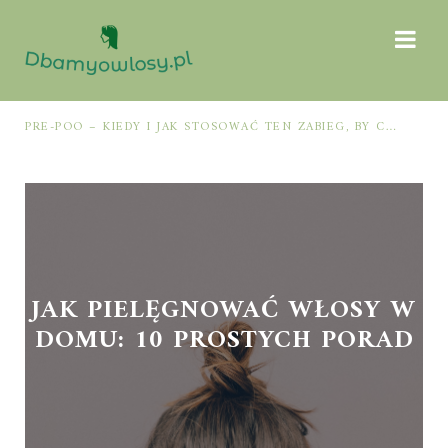
PRE-POO – KIEDY I JAK STOSOWAĆ TEN ZABIEG, BY CHRONIĆ I NAWILŻAĆ WŁOSY PRZED MYCIEM SZAMPONEM
JAK PIELĘGNOWAĆ WŁOSY W
DOMU: 10 PROSTYCH PORAD