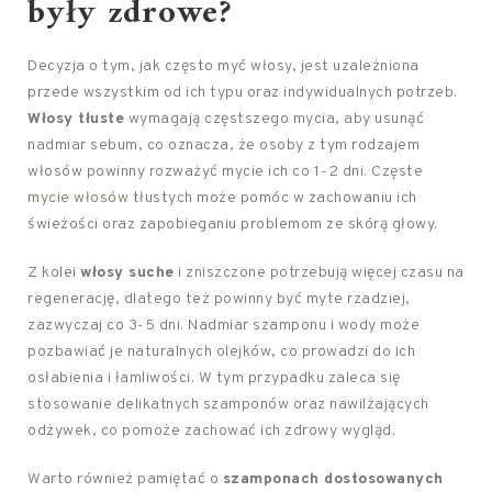
były zdrowe?
Decyzja o tym, jak często myć włosy, jest uzależniona
przede wszystkim od ich typu oraz indywidualnych potrzeb.
Włosy tłuste
wymagają częstszego mycia, aby usunąć
nadmiar sebum, co oznacza, że osoby z tym rodzajem
włosów powinny rozważyć mycie ich co 1-2 dni. Częste
mycie włosów
tłustych może pomóc w zachowaniu ich
świeżości oraz zapobieganiu problemom ze skórą głowy.
Z kolei
włosy suche
i zniszczone potrzebują więcej czasu na
regenerację, dlatego też powinny być myte rzadziej,
zazwyczaj co 3-5 dni. Nadmiar szamponu i wody może
pozbawiać je naturalnych olejków, co prowadzi do ich
osłabienia i łamliwości. W tym przypadku zaleca się
stosowanie delikatnych szamponów oraz nawilżających
odżywek, co pomoże zachować ich zdrowy wygląd.
Warto również pamiętać o
szamponach dostosowanych