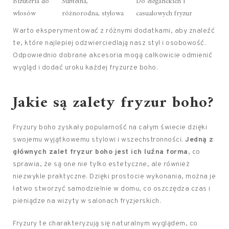
Biżuteria do
Subtelna,
Do eleganckich i
włosów
różnorodna, stylowa
casualowych fryzur
Warto eksperymentować z różnymi dodatkami, aby znaleźć
te, które najlepiej odzwierciedlają nasz styl i osobowość.
Odpowiednio dobrane akcesoria mogą całkowicie odmienić
wygląd i dodać uroku każdej fryzurze boho.
Jakie są zalety fryzur boho?
Fryzury boho zyskały popularność na całym świecie dzięki
swojemu wyjątkowemu stylowi i wszechstronności.
Jedną z
głównych zalet fryzur boho jest ich luźna forma
, co
sprawia, że są one nie tylko estetyczne, ale również
niezwykle praktyczne. Dzięki prostocie wykonania, można je
łatwo stworzyć samodzielnie w domu, co oszczędza czas i
pieniądze na wizyty w salonach fryzjerskich.
Fryzury te charakteryzują się naturalnym wyglądem, co