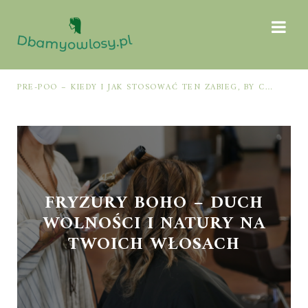
PRE-POO – KIEDY I JAK STOSOWAĆ TEN ZABIEG, BY CHRONIĆ I NAWILŻAĆ WŁOSY PRZED MYCIEM SZAMPONEM
FRYZURY BOHO – DUCH
WOLNOŚCI I NATURY NA
TWOICH WŁOSACH