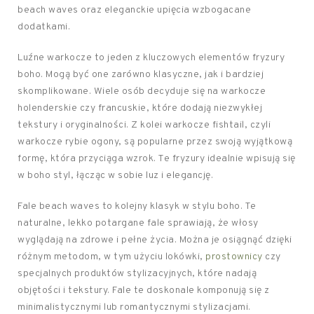
beach waves oraz eleganckie upięcia wzbogacane
dodatkami.
Luźne warkocze to jeden z kluczowych elementów fryzury
boho. Mogą być one zarówno klasyczne, jak i bardziej
skomplikowane. Wiele osób decyduje się na warkocze
holenderskie czy francuskie, które dodają niezwykłej
tekstury i oryginalności. Z kolei warkocze fishtail, czyli
warkocze rybie ogony, są popularne przez swoją wyjątkową
formę, która przyciąga wzrok. Te fryzury idealnie wpisują się
w boho styl, łącząc w sobie luz i elegancję.
Fale beach waves to kolejny klasyk w stylu boho. Te
naturalne, lekko potargane fale sprawiają, że włosy
wyglądają na zdrowe i pełne życia. Można je osiągnąć dzięki
różnym metodom, w tym użyciu lokówki,
prostownicy
czy
specjalnych produktów stylizacyjnych, które nadają
objętości i tekstury. Fale te doskonale komponują się z
minimalistycznymi lub romantycznymi stylizacjami.