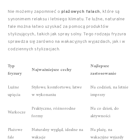
Nie możemy zapomnieć o
plażowych falach
, które są
synonimem relaksu i letniego klimatu. Te luźne, naturalne
fale można łatwo uzyskać za pomocą produktów
stylizujących, takich jak spray solny. Tego rodzaju fryzura
sprawdza się zarówno na wakacyjnych wyjazdach, jak i w
codziennych stylizacjach.
Typ
Najlepsze
Najważniejsze cechy
fryzury
zastosowanie
Luźne
Stylowe, komfortowe, łatwe
Na codzień, na letnie
upięcia
w wykonaniu
imprezy
Praktyczne, różnorodne
Na co dzień, do
Warkocze
formy
aktywności
Plażowe
Naturalny wygląd, idealne na
Na plażę, na
fale
wakacje
wakacyjne wyjazdy