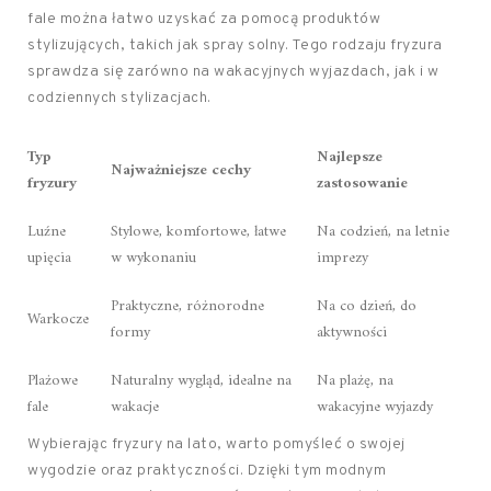
fale można łatwo uzyskać za pomocą produktów
stylizujących, takich jak spray solny. Tego rodzaju fryzura
sprawdza się zarówno na wakacyjnych wyjazdach, jak i w
codziennych stylizacjach.
Typ
Najlepsze
Najważniejsze cechy
fryzury
zastosowanie
Luźne
Stylowe, komfortowe, łatwe
Na codzień, na letnie
upięcia
w wykonaniu
imprezy
Praktyczne, różnorodne
Na co dzień, do
Warkocze
formy
aktywności
Plażowe
Naturalny wygląd, idealne na
Na plażę, na
fale
wakacje
wakacyjne wyjazdy
Wybierając fryzury na lato, warto pomyśleć o swojej
wygodzie oraz praktyczności. Dzięki tym modnym