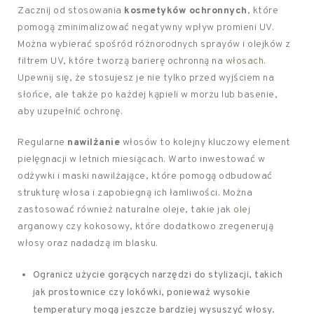
Zacznij od stosowania
kosmetyków ochronnych
, które
pomogą zminimalizować negatywny wpływ promieni UV.
Można wybierać spośród różnorodnych sprayów i olejków z
filtrem UV, które tworzą barierę ochronną na
włosach
.
Upewnij się, że stosujesz je nie tylko przed wyjściem na
słońce, ale także po każdej kąpieli w morzu lub basenie,
aby uzupełnić ochronę.
Regularne
nawilżanie
włosów to kolejny kluczowy element
pielęgnacji w letnich miesiącach. Warto inwestować w
odżywki i maski nawilżające, które pomogą odbudować
strukturę włosa i zapobiegną ich łamliwości. Można
zastosować również naturalne oleje, takie jak
olej
arganowy czy kokosowy, które dodatkowo zregenerują
włosy oraz nadadzą im blasku.
Ogranicz użycie gorących narzędzi do stylizacji, takich
jak prostownice czy lokówki, ponieważ wysokie
temperatury mogą jeszcze bardziej wysuszyć włosy.