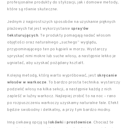
profesjonalne produkty do stylizacji, jak i domowe metody,
które są równie skuteczne.
Jednym z najprostszych sposobów na uzyskanie pięknych
plażowych fal jest wykorzystanie
spray’ów
teksturujących
. Te produkty pomagają nadać włosom
objętości oraz naturalnego „suchego” wyglądu,
przypominającego ten po kąpieli w morzu. Wystarczy
spryskać nimi mokre lub suche włosy, a następnie lekko je
ugniatać, aby uzyskać pożądany kształt.
Kolejną metodą, którą warto wypróbować, jest
skręcanie
włosów w warkocze
. To bardzo prosta technika: wystarczy
podzielić włosy na kilka sekcji, a następnie każdą z nich
zapleść w luźny warkocz. Najlepiej zrobić to na noc – rano
po rozpuszczeniu warkoczy uzyskamy naturalne fale. Efekt
będzie swobodny i delikatny, a przy tym bardzo modny.
Inną ciekawą opcją są
lokówki
i
prostownice
. Chociaż te