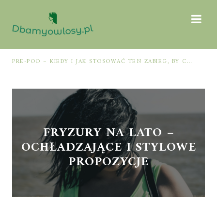
PRE-POO – KIEDY I JAK STOSOWAĆ TEN ZABIEG, BY CHRONIĆ I NAWILŻAĆ WŁOSY PRZED MYCIEM SZAMPONEM
FRYZURY NA LATO –
OCHŁADZAJĄCE I STYLOWE
PROPOZYCJE