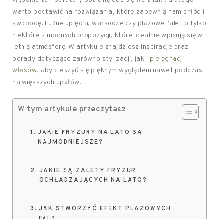
Wysokie temperatury potrafią dać się we znaki, dlatego
warto postawić na rozwiązania, które zapewnią nam chłód i
swobodę. Luźne upięcia, warkocze czy plażowe fale to tylko
niektóre z modnych propozycji, które idealnie wpisują się w
letnią atmosferę. W artykule znajdziesz inspiracje oraz
porady dotyczące zarówno stylizacji, jak i
pielęgnacji
włosów
, aby cieszyć się pięknym wyglądem nawet podczas
największych upałów.
W tym artykule przeczytasz
JAKIE FRYZURY NA LATO SĄ
NAJMODNIEJSZE?
JAKIE SĄ ZALETY FRYZUR
OCHŁADZAJĄCYCH NA LATO?
JAK STWORZYĆ EFEKT PLAŻOWYCH
FAL?