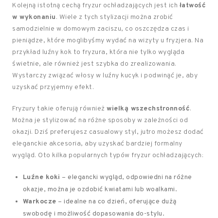
Kolejną istotną cechą fryzur ochładzających jest ich
łatwość
w wykonaniu
. Wiele z tych stylizacji można zrobić
samodzielnie w domowym zaciszu, co oszczędza czas i
pieniądze, które moglibyśmy wydać na wizyty u fryzjera. Na
przykład luźny kok to fryzura, która nie tylko wygląda
świetnie, ale również jest szybka do zrealizowania.
Wystarczy związać włosy w luźny kucyk i podwinąć je, aby
uzyskać przyjemny efekt.
Fryzury takie oferują również
wielką wszechstronność
.
Można je stylizować na różne sposoby w zależności od
okazji. Dziś preferujesz casualowy styl, jutro możesz dodać
eleganckie akcesoria, aby uzyskać bardziej formalny
wygląd. Oto kilka popularnych typów fryzur ochładzających:
Luźne koki
– elegancki wygląd, odpowiedni na różne
okazje, można je ozdobić kwiatami lub woalkami.
Warkocze
– idealne na co dzień, oferujące dużą
swobodę i możliwość dopasowania do-stylu.