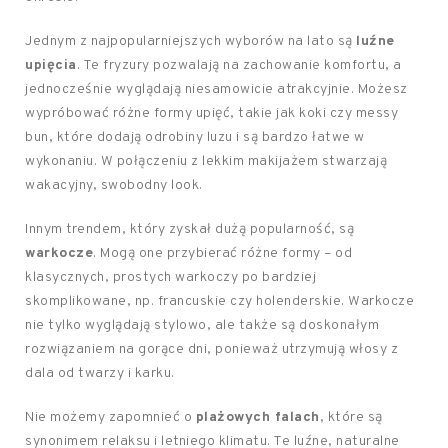
Jednym z najpopularniejszych wyborów na lato są
luźne
upięcia
. Te fryzury pozwalają na zachowanie komfortu, a
jednocześnie wyglądają niesamowicie atrakcyjnie. Możesz
wypróbować różne formy upięć, takie jak koki czy messy
bun, które dodają odrobiny luzu i są bardzo łatwe w
wykonaniu. W połączeniu z lekkim makijażem stwarzają
wakacyjny, swobodny look.
Innym trendem, który zyskał dużą popularność, są
warkocze
. Mogą one przybierać różne formy – od
klasycznych, prostych warkoczy po bardziej
skomplikowane, np. francuskie czy holenderskie. Warkocze
nie tylko wyglądają stylowo, ale także są doskonałym
rozwiązaniem na gorące dni, ponieważ utrzymują włosy z
dala od twarzy i karku.
Nie możemy zapomnieć o
plażowych falach
, które są
synonimem relaksu i letniego klimatu. Te luźne, naturalne