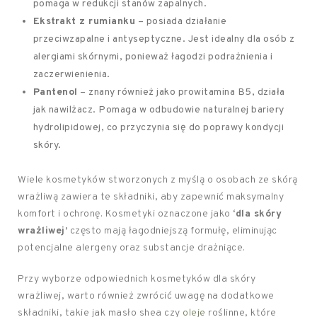
pomaga w redukcji stanów zapalnych.
Ekstrakt z rumianku
– posiada działanie
przeciwzapalne i antyseptyczne. Jest idealny dla osób z
alergiami skórnymi, ponieważ łagodzi podrażnienia i
zaczerwienienia.
Pantenol
– znany również jako prowitamina B5, działa
jak nawilżacz. Pomaga w odbudowie naturalnej bariery
hydrolipidowej, co przyczynia się do poprawy kondycji
skóry.
Wiele kosmetyków stworzonych z myślą o osobach ze skórą
wrażliwą zawiera te składniki, aby zapewnić maksymalny
komfort i ochronę. Kosmetyki oznaczone jako
‘dla skóry
wrażliwej’
często mają łagodniejszą formułę, eliminując
potencjalne alergeny oraz substancje drażniące.
Przy wyborze odpowiednich kosmetyków dla skóry
wrażliwej, warto również zwrócić uwagę na dodatkowe
składniki, takie jak masło shea czy
oleje
roślinne, które