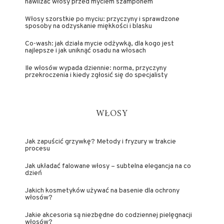
nawilżać włosy przed myciem szamponem
Włosy szorstkie po myciu: przyczyny i sprawdzone
sposoby na odzyskanie miękkości i blasku
Co-wash: jak działa mycie odżywką, dla kogo jest
najlepsze i jak uniknąć osadu na włosach
Ile włosów wypada dziennie: norma, przyczyny
przekroczenia i kiedy zgłosić się do specjalisty
WŁOSY
Jak zapuścić grzywkę? Metody i fryzury w trakcie
procesu
Jak układać falowane włosy – subtelna elegancja na co
dzień
Jakich kosmetyków używać na basenie dla ochrony
włosów?
Jakie akcesoria są niezbędne do codziennej pielęgnacji
włosów?