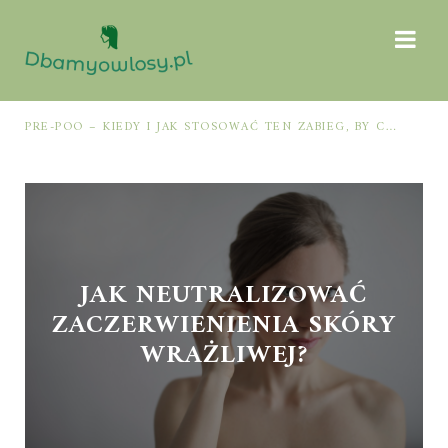
PRE-POO – KIEDY I JAK STOSOWAĆ TEN ZABIEG, BY CHRONIĆ I NAWILŻAĆ WŁOSY PRZED MYCIEM SZAMPONEM
JAK NEUTRALIZOWAĆ
ZACZERWIENIENIA SKÓRY
WRAŻLIWEJ?