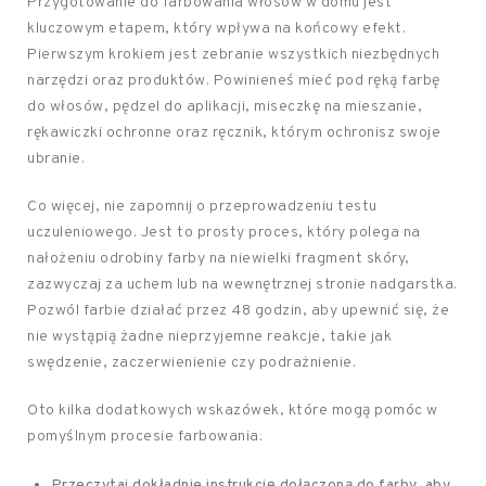
Przygotowanie do farbowania włosów w domu jest
kluczowym etapem, który wpływa na końcowy efekt.
Pierwszym krokiem jest zebranie wszystkich niezbędnych
narzędzi oraz produktów. Powinieneś mieć pod ręką farbę
do włosów, pędzel do aplikacji, miseczkę na mieszanie,
rękawiczki ochronne oraz ręcznik, którym ochronisz swoje
ubranie.
Co więcej, nie zapomnij o przeprowadzeniu testu
uczuleniowego. Jest to prosty proces, który polega na
nałożeniu odrobiny farby na niewielki fragment skóry,
zazwyczaj za uchem lub na wewnętrznej stronie nadgarstka.
Pozwól farbie działać przez 48 godzin, aby upewnić się, że
nie wystąpią żadne nieprzyjemne reakcje, takie jak
swędzenie, zaczerwienienie czy podrażnienie.
Oto kilka dodatkowych wskazówek, które mogą pomóc w
pomyślnym procesie farbowania:
Przeczytaj dokładnie instrukcję dołączoną do farby, aby