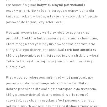
zastanowić się nad
indywidualnymi potrzebami
i
oczekiwaniami. Nie każda farba będzie odpowiednia dla
każdego rodzaju włosów, a także nie każdy odcień będzie
pasować do karnacji czy koloru oczu.
Podczas wyboru farby warto zwrócić uwagę na skład
produktu. Niektóre farby zawierają substancje chemiczne,
które mogą niszczyć włosy lub powodować podrażnienia
skóry. Dlatego dobrze jest poszukać
farb bez amoniaku
,
które są łagodniejsze i mniej szkodliwe dla struktury włosa.
Takie farby często lepiej nadają się do osób z wrażliwą
skórą głowy.
Przy wyborze koloru powinniśmy również pamiętać, aby
pasował on do naturalnego odcienia włosów. Dlatego
dobrze jest skonsultować się z profesjonalnym fryzjerem,
który pomoże dobrać idealny odcień. Warto również
rozważyć, czy chcemy uzyskać efekt pasemek, pełnego
pokrycia siwych włosów, czy może delikatnej zmiany koloru.