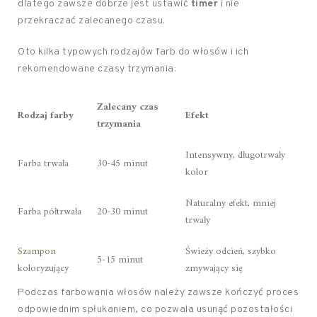
dlatego zawsze dobrze jest ustawić
timer
i nie
przekraczać zalecanego czasu.
Oto kilka typowych rodzajów farb do włosów i ich
rekomendowane czasy trzymania:
Zalecany czas
Rodzaj farby
Efekt
trzymania
Intensywny, długotrwały
Farba trwała
30-45 minut
kolor
Naturalny efekt, mniej
Farba półtrwała
20-30 minut
trwały
Szampon
Świeży odcień, szybko
5-15 minut
koloryzujący
zmywający się
Podczas farbowania włosów należy zawsze kończyć proces
odpowiednim spłukaniem, co pozwala usunąć pozostałości