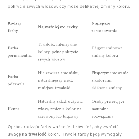
pokrycia siwych włosów, czy może delikatnej zmiany koloru.
Rodzaj
Najlepsze
Najważniejsze cechy
farby
zastosowanie
Trwałość, intensywne
Farba
Długoterminowe
kolory, pełne pokrycie
permanentna
zmiany koloru
siwych włosów
Nie zawiera amoniaku,
Eksperymentowanie
Farba
naturalniejszy efekt,
z kolorami,
półtrwała
mniejsza trwałość
delikatne zmiany
Naturalny skład, odżywia
Osoby preferujące
Henna
włosy, zmienia kolor na
naturalne
czerwony lub brązowy
rozwiązania
Oprócz rodzaju farby ważne jest również, aby zwrócić
uwagę na
trwałość
koloru. Trwałe farby będą wymagały