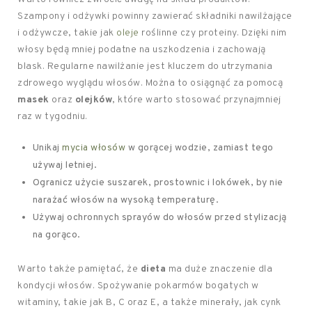
Szampony i odżywki powinny zawierać składniki nawilżające
i odżywcze, takie jak
oleje
roślinne czy proteiny. Dzięki nim
włosy będą mniej podatne na uszkodzenia i zachowają
blask. Regularne nawilżanie jest kluczem do utrzymania
zdrowego wyglądu włosów. Można to osiągnąć za pomocą
masek
oraz
olejków
, które warto stosować przynajmniej
raz w tygodniu.
Unikaj
mycia włosów
w gorącej wodzie, zamiast tego
używaj letniej.
Ogranicz użycie suszarek, prostownic i lokówek, by nie
narażać włosów na wysoką temperaturę.
Używaj ochronnych sprayów do włosów przed stylizacją
na gorąco.
Warto także pamiętać, że
dieta
ma duże znaczenie dla
kondycji włosów. Spożywanie pokarmów bogatych w
witaminy, takie jak B, C oraz E, a także minerały, jak cynk