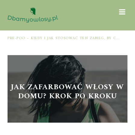
PRE-POO – KIEDY I JAK STOSOWAĆ TEN ZABIEG, BY CHRONIĆ I NAWILŻAĆ WŁOSY PRZED MYCIEM SZAMPONEM
JAK ZAFARBOWAĆ WŁOSY W
DOMU? KROK PO KROKU