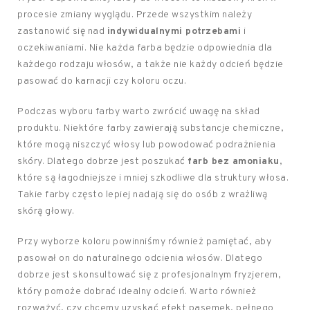
procesie zmiany wyglądu. Przede wszystkim należy
zastanowić się nad
indywidualnymi potrzebami
i
oczekiwaniami. Nie każda farba będzie odpowiednia dla
każdego rodzaju włosów, a także nie każdy odcień będzie
pasować do karnacji czy koloru oczu.
Podczas wyboru farby warto zwrócić uwagę na skład
produktu. Niektóre farby zawierają substancje chemiczne,
które mogą niszczyć włosy lub powodować podrażnienia
skóry. Dlatego dobrze jest poszukać
farb bez amoniaku
,
które są łagodniejsze i mniej szkodliwe dla struktury włosa.
Takie farby często lepiej nadają się do osób z wrażliwą
skórą głowy.
Przy wyborze koloru powinniśmy również pamiętać, aby
pasował on do naturalnego odcienia włosów. Dlatego
dobrze jest skonsultować się z profesjonalnym fryzjerem,
który pomoże dobrać idealny odcień. Warto również
rozważyć, czy chcemy uzyskać efekt pasemek, pełnego