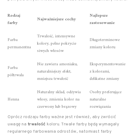
Rodzaj
Najlepsze
Najważniejsze cechy
farby
zastosowanie
Trwałość, intensywne
Farba
Długoterminowe
kolory, pełne pokrycie
permanentna
zmiany koloru
siwych włosów
Nie zawiera amoniaku,
Eksperymentowanie
Farba
naturalniejszy efekt,
z kolorami,
półtrwała
mniejsza trwałość
delikatne zmiany
Naturalny skład, odżywia
Osoby preferujące
Henna
włosy, zmienia kolor na
naturalne
czerwony lub brązowy
rozwiązania
Oprócz rodzaju farby ważne jest również, aby zwrócić
uwagę na
trwałość
koloru. Trwałe farby będą wymagały
regularnego farbowania odrostów, natomiast farby