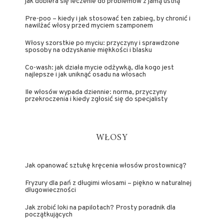
jak dobiera się leczenie do problemów z jamą ustną
Pre-poo – kiedy i jak stosować ten zabieg, by chronić i
nawilżać włosy przed myciem szamponem
Włosy szorstkie po myciu: przyczyny i sprawdzone
sposoby na odzyskanie miękkości i blasku
Co-wash: jak działa mycie odżywką, dla kogo jest
najlepsze i jak uniknąć osadu na włosach
Ile włosów wypada dziennie: norma, przyczyny
przekroczenia i kiedy zgłosić się do specjalisty
WŁOSY
Jak opanować sztukę kręcenia włosów prostownicą?
Fryzury dla pań z długimi włosami – piękno w naturalnej
długowieczności
Jak zrobić loki na papilotach? Prosty poradnik dla
początkujących