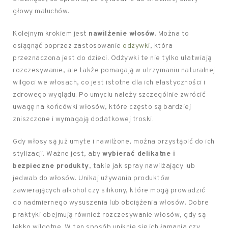
głowy maluchów.
Kolejnym krokiem jest
nawilżenie włosów
. Można to
osiągnąć poprzez zastosowanie
odżywki
, która
przeznaczona jest do dzieci. Odżywki te nie tylko ułatwiają
rozczesywanie, ale także pomagają w utrzymaniu naturalnej
wilgoci we włosach, co jest istotne dla ich elastyczności i
zdrowego wyglądu. Po umyciu należy szczególnie zwrócić
uwagę na końcówki włosów, które często są bardziej
zniszczone i wymagają dodatkowej troski.
Gdy włosy są już umyte i nawilżone, można przystąpić do ich
stylizacji. Ważne jest, aby
wybierać delikatne i
bezpieczne produkty
, takie jak spray nawilżający lub
jedwab do włosów. Unikaj używania produktów
zawierających alkohol czy silikony, które mogą prowadzić
do nadmiernego wysuszenia lub obciążenia włosów. Dobre
praktyki obejmują również rozczesywanie włosów, gdy są
lekko wilgotne. W ten sposób uniknie się ich łamania czy