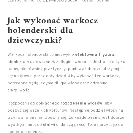
czasochłonna, co z pewnością doceni każda rodzina.
Jak wykonać warkocz
holenderski dla
dziewczynki?
Warkocz holenderski to niezwykle
efektowna fryzura
,
idealna dla dziewczynek z długimi włosami. Jest on nie tylko
ładny, ale również praktyczny, ponieważ dobrze utrzymuje
się na głowie przez cały dzień. Aby wykonać ten warkocz,
potrzebne będą jedynie długie włosy oraz odrobina
cierpliwości.
Rozpocznij od dokładnego
rozczesania włosów
, aby
pozbyć się wszelkich kołtunów. Następnie podziel włosy na
trzy równe pasma. Upewnij się, że każde pasmo jest dobrze
wyodrębnione, co ułatwi ci dalszą pracę. Teraz przystąp do
samego plecenia.