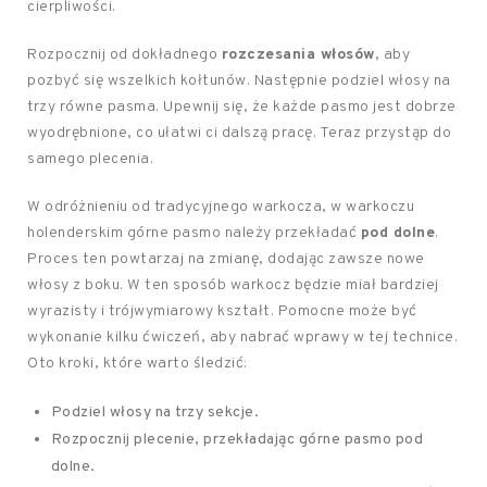
cierpliwości.
Rozpocznij od dokładnego
rozczesania włosów
, aby
pozbyć się wszelkich kołtunów. Następnie podziel włosy na
trzy równe pasma. Upewnij się, że każde pasmo jest dobrze
wyodrębnione, co ułatwi ci dalszą pracę. Teraz przystąp do
samego plecenia.
W odróżnieniu od tradycyjnego warkocza, w warkoczu
holenderskim górne pasmo należy przekładać
pod dolne
.
Proces ten powtarzaj na zmianę, dodając zawsze nowe
włosy z boku. W ten sposób warkocz będzie miał bardziej
wyrazisty i trójwymiarowy kształt. Pomocne może być
wykonanie kilku ćwiczeń, aby nabrać wprawy w tej technice.
Oto kroki, które warto śledzić:
Podziel włosy na trzy sekcje.
Rozpocznij plecenie, przekładając górne pasmo pod
dolne.