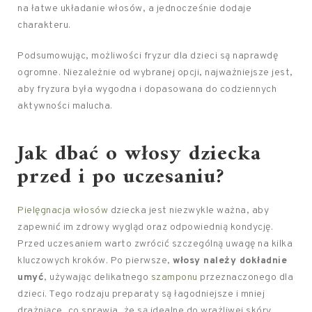
na łatwe układanie włosów, a jednocześnie dodaje
charakteru.
Podsumowując, możliwości fryzur dla dzieci są naprawdę
ogromne. Niezależnie od wybranej opcji, najważniejsze jest,
aby fryzura była wygodna i dopasowana do codziennych
aktywności malucha.
Jak dbać o włosy
dziecka
przed i po uczesaniu?
Pielęgnacja włosów
dziecka jest niezwykle ważna, aby
zapewnić im zdrowy wygląd oraz odpowiednią kondycję.
Przed uczesaniem warto zwrócić szczególną uwagę na kilka
kluczowych kroków. Po pierwsze,
włosy należy dokładnie
umyć
, używając delikatnego
szamponu
przeznaczonego dla
dzieci. Tego rodzaju preparaty są łagodniejsze i mniej
drażniące, co sprawia, że są idealne do wrażliwej skóry