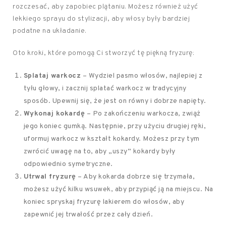
rozczesać, aby zapobiec plątaniu. Możesz również użyć
lekkiego sprayu do stylizacji, aby włosy były bardziej
podatne na układanie.
Oto kroki, które pomogą Ci stworzyć tę piękną fryzurę:
Splataj warkocz
– Wydziel pasmo włosów, najlepiej z
tyłu głowy, i zacznij splatać warkocz w tradycyjny
sposób. Upewnij się, że jest on równy i dobrze napięty.
Wykonaj kokardę
– Po zakończeniu warkocza, zwiąż
jego koniec gumką. Następnie, przy użyciu drugiej ręki,
uformuj warkocz w kształt kokardy. Możesz przy tym
zwrócić uwagę na to, aby „uszy” kokardy były
odpowiednio symetryczne.
Utrwal fryzurę
– Aby kokarda dobrze się trzymała,
możesz użyć kilku wsuwek, aby przypiąć ją na miejscu. Na
koniec spryskaj fryzurę lakierem do włosów, aby
zapewnić jej trwałość przez cały dzień.