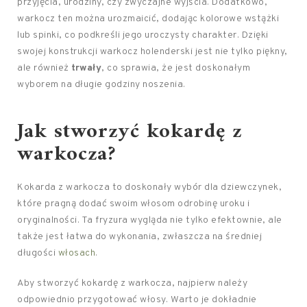
przyjęcia, urodziny, czy zwyczajne wyjścia. Dodatkowo,
warkocz ten można urozmaicić, dodając kolorowe wstążki
lub spinki, co podkreśli jego uroczysty charakter. Dzięki
swojej konstrukcji warkocz holenderski jest nie tylko piękny,
ale również
trwały
, co sprawia, że jest doskonałym
wyborem na długie godziny noszenia.
Jak stworzyć kokardę z
warkocza?
Kokarda z warkocza to doskonały wybór dla dziewczynek,
które pragną dodać swoim włosom odrobinę uroku i
oryginalności. Ta fryzura wygląda nie tylko efektownie, ale
także jest łatwa do wykonania, zwłaszcza na średniej
długości
włosach
.
Aby stworzyć kokardę z warkocza, najpierw należy
odpowiednio przygotować włosy. Warto je dokładnie