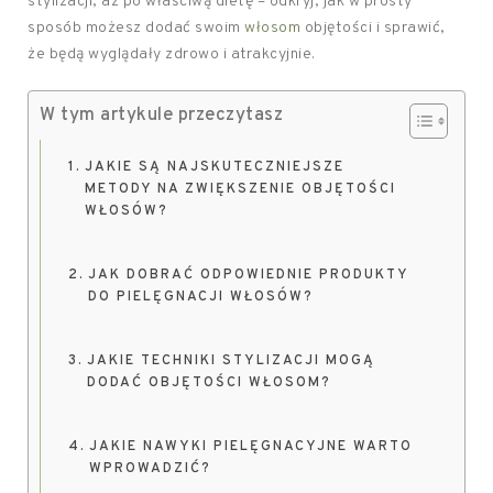
stylizacji, aż po właściwą dietę – odkryj, jak w prosty
sposób możesz dodać swoim
włosom
objętości i sprawić,
że będą wyglądały zdrowo i atrakcyjnie.
W tym artykule przeczytasz
JAKIE SĄ NAJSKUTECZNIEJSZE
METODY NA ZWIĘKSZENIE OBJĘTOŚCI
WŁOSÓW?
JAK DOBRAĆ ODPOWIEDNIE PRODUKTY
DO PIELĘGNACJI WŁOSÓW?
JAKIE TECHNIKI STYLIZACJI MOGĄ
DODAĆ OBJĘTOŚCI WŁOSOM?
JAKIE NAWYKI PIELĘGNACYJNE WARTO
WPROWADZIĆ?