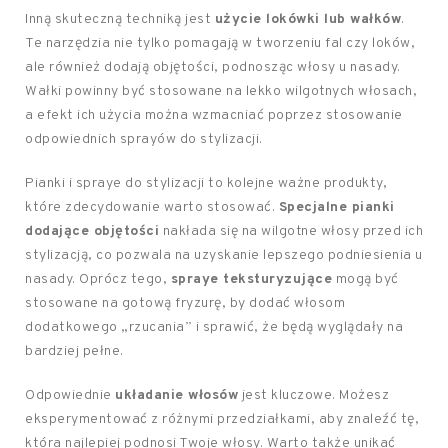
Inną skuteczną techniką jest
użycie lokówki lub wałków
.
Te narzędzia nie tylko pomagają w tworzeniu fal czy loków,
ale również dodają objętości, podnosząc włosy u nasady.
Wałki powinny być stosowane na lekko wilgotnych włosach,
a efekt ich użycia można wzmacniać poprzez stosowanie
odpowiednich sprayów do stylizacji.
Pianki i spraye do stylizacji to kolejne ważne produkty,
które zdecydowanie warto stosować.
Specjalne pianki
dodające objętości
nakłada się na wilgotne włosy przed ich
stylizacją, co pozwala na uzyskanie lepszego podniesienia u
nasady. Oprócz tego,
spraye teksturyzujące
mogą być
stosowane na gotową fryzurę, by dodać włosom
dodatkowego „rzucania” i sprawić, że będą wyglądały na
bardziej pełne.
Odpowiednie
układanie włosów
jest kluczowe. Możesz
eksperymentować z różnymi przedziałkami, aby znaleźć tę,
która najlepiej podnosi Twoje włosy. Warto także unikać