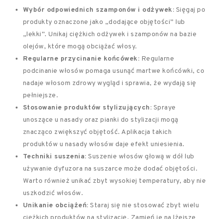
Wybór odpowiednich szamponów i odżywek:
Sięgaj po
produkty oznaczone jako „dodające objętości” lub
„lekki”. Unikaj ciężkich odżywek i szamponów na bazie
olejów, które mogą obciążać włosy.
Regularne przycinanie końcówek:
Regularne
podcinanie włosów pomaga usunąć martwe końcówki, co
nadaje włosom zdrowy wygląd i sprawia, że wydają się
pełniejsze.
Stosowanie produktów stylizujących:
Spraye
unoszące u nasady oraz pianki do stylizacji mogą
znacząco zwiększyć objętość. Aplikacja takich
produktów u nasady włosów daje efekt uniesienia.
Techniki suszenia:
Suszenie włosów głową w dół lub
używanie dyfuzora na suszarce może dodać objętości.
Warto również unikać zbyt wysokiej temperatury, aby nie
uszkodzić włosów.
Unikanie obciążeń:
Staraj się nie stosować zbyt wielu
ciężkich produktów na stylizację. Zamień je na lżejsze