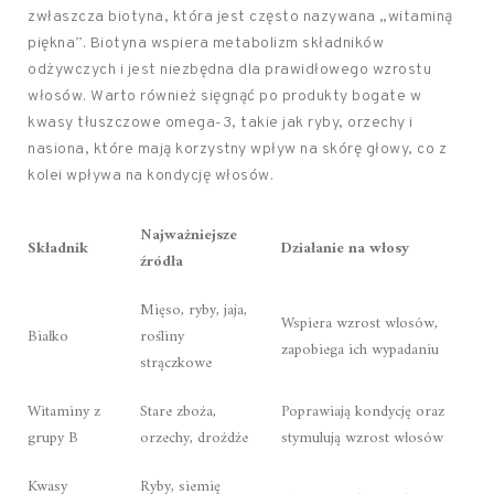
zwłaszcza biotyna, która jest często nazywana „witaminą
piękna”. Biotyna wspiera metabolizm składników
odżywczych i jest niezbędna dla prawidłowego wzrostu
włosów. Warto również sięgnąć po produkty bogate w
kwasy tłuszczowe omega-3, takie jak ryby, orzechy i
nasiona, które mają korzystny wpływ na skórę głowy, co z
kolei wpływa na kondycję włosów.
Najważniejsze
Składnik
Działanie na włosy
źródła
Mięso, ryby, jaja,
Wspiera wzrost włosów,
Białko
rośliny
zapobiega ich wypadaniu
strączkowe
Witaminy z
Stare zboża,
Poprawiają kondycję oraz
grupy B
orzechy, drożdże
stymulują wzrost włosów
Kwasy
Ryby, siemię