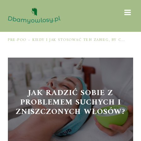
PRE-POO – KIEDY I JAK STOSOWAĆ TEN ZABIEG, BY CHRONIĆ I NAWILŻAĆ WŁOSY PRZED MYCIEM SZAMPONEM
JAK RADZIĆ SOBIE Z
PROBLEMEM SUCHYCH I
ZNISZCZONYCH WŁOSÓW?