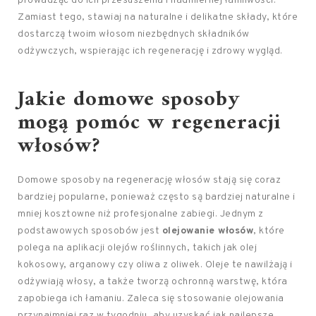
prowadząc do ich przesuszenia i nadmiernej łamliwości.
Zamiast tego, stawiaj na naturalne i delikatne składy, które
dostarczą twoim włosom niezbędnych składników
odżywczych, wspierając ich regenerację i zdrowy wygląd.
Jakie domowe sposoby
mogą pomóc w regeneracji
włosów?
Domowe sposoby na regenerację włosów stają się coraz
bardziej popularne, ponieważ często są bardziej naturalne i
mniej kosztowne niż profesjonalne zabiegi. Jednym z
podstawowych sposobów jest
olejowanie włosów
, które
polega na aplikacji olejów roślinnych, takich jak olej
kokosowy, arganowy czy oliwa z oliwek. Oleje te nawilżają i
odżywiają włosy, a także tworzą ochronną warstwę, która
zapobiega ich łamaniu. Zaleca się stosowanie olejowania
przynajmniej raz w tygodniu, aby uzyskać jak najlepsze