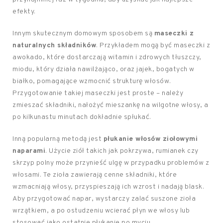
efekty.
Innym skutecznym domowym sposobem są
maseczki z
naturalnych składników
. Przykładem mogą być maseczki z
awokado, które dostarczają witamin i zdrowych tłuszczy,
miodu, który działa nawilżająco, oraz jajek, bogatych w
białko, pomagające wzmocnić strukturę włosów.
Przygotowanie takiej maseczki jest proste – należy
zmieszać składniki, nałożyć mieszankę na wilgotne włosy, a
po kilkunastu minutach dokładnie spłukać.
Inną popularną metodą jest
płukanie włosów ziołowymi
naparami
. Użycie ziół takich jak pokrzywa, rumianek czy
skrzyp polny może przynieść ulgę w przypadku problemów z
włosami. Te zioła zawierają cenne składniki, które
wzmacniają włosy, przyspieszają ich wzrost i nadają blask.
Aby przygotować napar, wystarczy zalać suszone zioła
wrzątkiem, a po ostudzeniu wcierać płyn we włosy lub
stosować jako ostatnie płukanie po myciu.