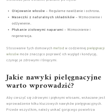
Olejowanie włosów
– Regularne nawilżanie i ochrona.
Maseczki z naturalnych składników
– Wzmocnienie i
odżywienie.
Płukanie ziołowymi naparami
– Wzmocnienie i
regeneracja.
Stosowanie tych domowych
metod
w codziennej
pielęgnacji
włosów
może znacząco poprawić ich wygląd i kondycję,
czyniąc je zdrowymi i lśniącymi.
Jakie nawyki pielęgnacyjne
warto wprowadzić?
Aby cieszyć się zdrowymi i pięknymi włosami, wskazane jest
wprowadzenie kilku kluczowych nawyków pielęgnacyjnych.
Przede wszystkim, należy unikać gorącego powietrza