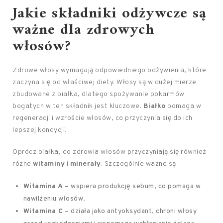
Jakie składniki odżywcze są
ważne dla zdrowych
włosów?
Zdrowe włosy wymagają odpowiedniego odżywienia, które
zaczyna się od właściwej diety. Włosy są w dużej mierze
zbudowane z białka, dlatego spożywanie pokarmów
bogatych w ten składnik jest kluczowe.
Białko
pomaga w
regeneracji i wzroście włosów, co przyczynia się do ich
lepszej kondycji.
Oprócz białka, do zdrowia włosów przyczyniają się również
różne
witaminy
i
minerały
. Szczególnie ważne są:
Witamina A
– wspiera produkcję sebum, co pomaga w
nawilżeniu włosów.
Witamina C
– działa jako antyoksydant, chroni włosy