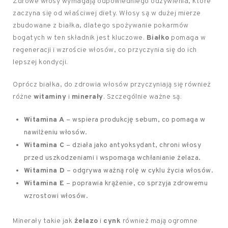
Zdrowe włosy wymagają odpowiedniego odżywienia, które
zaczyna się od właściwej diety. Włosy są w dużej mierze
zbudowane z białka, dlatego spożywanie pokarmów
bogatych w ten składnik jest kluczowe.
Białko
pomaga w
regeneracji i wzroście włosów, co przyczynia się do ich
lepszej kondycji.
Oprócz białka, do zdrowia włosów przyczyniają się również
różne
witaminy
i
minerały
. Szczególnie ważne są:
Witamina A
– wspiera produkcję sebum, co pomaga w
nawilżeniu włosów.
Witamina C
– działa jako antyoksydant, chroni włosy
przed uszkodzeniami i wspomaga wchłanianie żelaza.
Witamina D
– odgrywa ważną rolę w cyklu życia włosów.
Witamina E
– poprawia krążenie, co sprzyja zdrowemu
wzrostowi włosów.
Minerały takie jak
żelazo
i
cynk
również mają ogromne