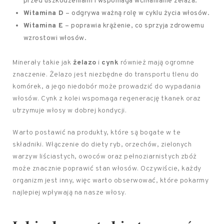
przed uszkodzeniami i wspomaga wchłanianie żelaza.
Witamina D
– odgrywa ważną rolę w cyklu życia włosów.
Witamina E
– poprawia krążenie, co sprzyja zdrowemu
wzrostowi włosów.
Minerały takie jak
żelazo
i
cynk
również mają ogromne
znaczenie. Żelazo jest niezbędne do transportu tlenu do
komórek, a jego niedobór może prowadzić do wypadania
włosów. Cynk z kolei wspomaga regenerację tkanek oraz
utrzymuje włosy w dobrej kondycji.
Warto postawić na produkty, które są bogate w te
składniki. Włączenie do diety ryb, orzechów, zielonych
warzyw liściastych, owoców oraz pełnoziarnistych zbóż
może znacznie poprawić stan włosów. Oczywiście, każdy
organizm jest inny, więc warto obserwować, które pokarmy
najlepiej wpływają na nasze włosy.