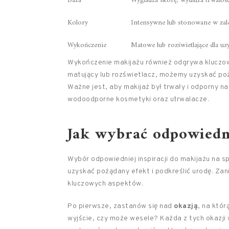
Baza
Wygładza skórę, wydłuża trwałoś
Kolory
Intensywne lub stonowane w zale
Wykończenie
Matowe lub rozświetlające dla uz
Wykończenie makijażu również odgrywa kluczową
matujący lub rozświetlacz, możemy uzyskać poż
Ważne jest, aby makijaż był trwały i odporny 
wodoodporne kosmetyki oraz utrwalacze.
Jak wybrać odpowiedni
Wybór odpowiedniej inspiracji do makijażu na s
uzyskać pożądany efekt i podkreślić urodę. Zan
kluczowych aspektów.
Po pierwsze, zastanów się nad
okazją
, na któr
wyjście, czy może wesele? Każda z tych okazji