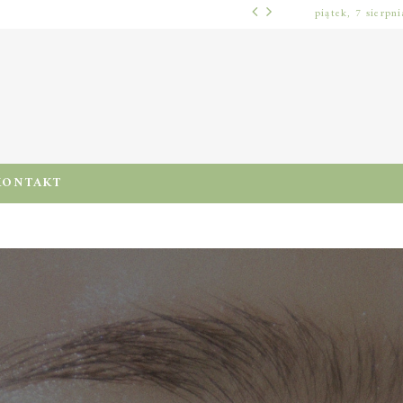
piątek, 7 sierpn
WŁOSY – PIELĘGNACJA
PRE-POO – KIEDY I JAK STOSOWAĆ TEN ZABIEG, BY CHRONIĆ I NAWILŻAĆ WŁOSY PRZED MYCIEM SZAMPONEM
KONTAKT