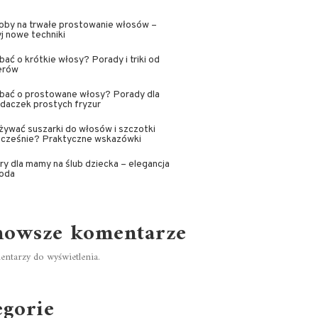
oby na trwałe prostowanie włosów –
j nowe techniki
bać o krótkie włosy? Porady i triki od
erów
dbać o prostowane włosy? Porady dla
daczek prostych fryzur
żywać suszarki do włosów i szczotki
ocześnie? Praktyczne wskazówki
ry dla mamy na ślub dziecka – elegancja
goda
nowsze komentarze
ntarzy do wyświetlenia.
egorie