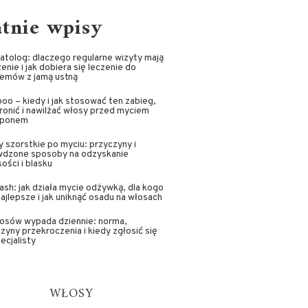
atnie wpisy
tolog: dlaczego regularne wizyty mają
enie i jak dobiera się leczenie do
lemów z jamą ustną
oo – kiedy i jak stosować ten zabieg,
ronić i nawilżać włosy przed myciem
ponem
 szorstkie po myciu: przyczyny i
wdzone sposoby na odzyskanie
ości i blasku
sh: jak działa mycie odżywką, dla kogo
najlepsze i jak uniknąć osadu na włosach
łosów wypada dziennie: norma,
zyny przekroczenia i kiedy zgłosić się
ecjalisty
WŁOSY