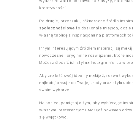
wydarzeń warto postawić na klasykę, natomiast
kreatywności.
Po drugie, przeszukuj różnorodne źródła inspira
społecznościowe
to doskonałe miejsca, gdzie
własną tablicę z inspiracjami na platformach tak
Innym interesującym źródłem inspiracji są
makij
nowoczesne i oryginalne rozwiązania, które mo
Możesz śledzić ich styl na Instagramie lub w p
Aby znaleźć swój idealny makijaż, rozważ wykon
najlepiej pasuje do Twojej urody oraz stylu ubi
swoim wyborze.
Na koniec, pamiętaj o tym, aby wybierając inspir
własnymi preferencjami. Makijaż powinien odzw
się wyjątkowo.