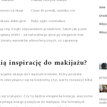
ć makijażu
Podkład, baza pod makijaż
Inne
żności od okazji
Cienie do powiek, szminka, róż
Urod
yskania efektu glow
Puder sypki, rozświetlacz
Włos
 rolę. Dzięki odpowiednim produktom, takim jak puder
Włosy
ądany efekt – od naturalnego glow po elegancki mat.
na zmiany warunków atmosferycznych, co zapewnią
ą inspirację do makijażu?
pecjalne okazje jest ważnym krokiem, który pozwala
przy
im zdecydujesz się na konkretny styl, warto rozważyć kilka
ą się szykujesz. Czy to będzie elegancka kolacja, wieczorne
stres
 wymaga innego podejścia do makijażu. Dla formalnych
osób