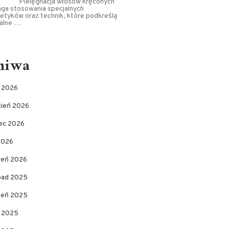
Pielęgnacja włosów kręconych
ga stosowania specjalnych
tyków oraz technik, które podkreślą
ralne …
hiwa
c 2026
cień 2026
ec 2026
2026
zeń 2026
opad 2025
pień 2025
c 2025