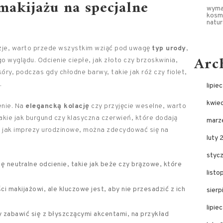
makijażu na specjalne
wyma
kosme
natu
azje, warto przede wszystkim wziąć pod uwagę
typ urody
,
Arc
o wyglądu. Odcienie ciepłe, jak złoto czy brzoskwinia,
ry, podczas gdy chłodne barwy, takie jak róż czy fiolet,
.
lipie
kwie
enie. Na
elegancką kolację
czy przyjęcie weselne, warto
akie jak burgund czy klasyczna czerwień, które dodają
marz
, jak imprezy urodzinowe, można zdecydować się na
luty 
.
styc
ę neutralne odcienie, takie jak beże czy brązowe, które
list
.
 makijażowi, ale kluczowe jest, aby nie przesadzić z ich
sier
lipie
y zabawić się z błyszczącymi akcentami, na przykład