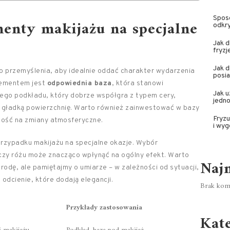
Spos
menty makijażu na specjalne
odkry
Jak d
fryzj
Jak 
o przemyślenia, aby idealnie oddać charakter wydarzenia
posia
elementem jest
odpowiednia baza
, która stanowi
Jak u
ego podkładu, który dobrze współgra z typem cery,
jedn
 gładką powierzchnię. Warto również zainwestować w bazy
Fryzu
rność na zmiany atmosferyczne.
i wy
przypadku makijażu na specjalne okazje. Wybór
 czy różu może znacząco wpłynąć na ogólny efekt. Warto
Naj
rodę, ale pamiętajmy o umiarze – w zależności od sytuacji,
dcienie, które dodają elegancji.
Brak kome
Przykłady zastosowania
Kat