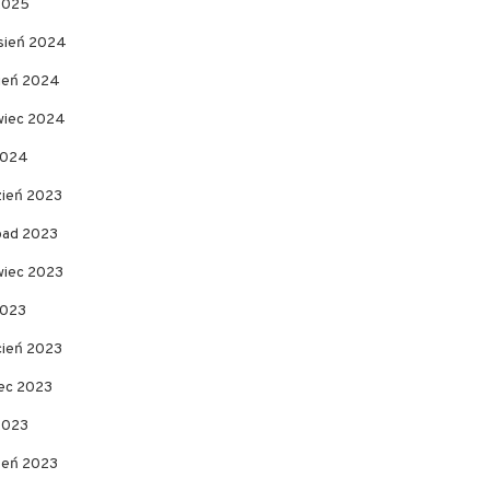
 2025
sień 2024
pień 2024
wiec 2024
2024
zień 2023
opad 2023
wiec 2023
2023
cień 2023
ec 2023
2023
zeń 2023