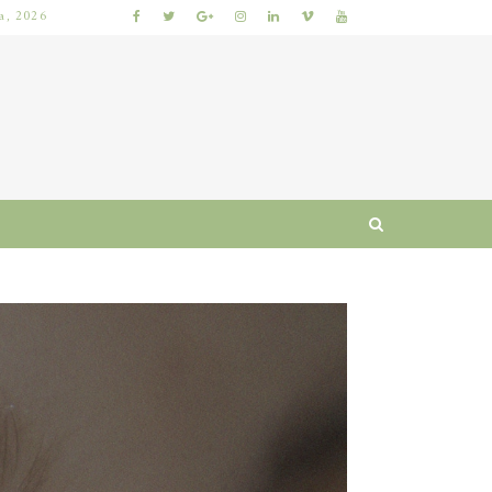
ia, 2026
 I RUTYNA
WŁOSY SZORSTKIE PO MYCIU: PRZYCZYNY I SPRAWDZONE SPOSOBY NA ODZYSKANIE MIĘKKOŚCI I BLASKU