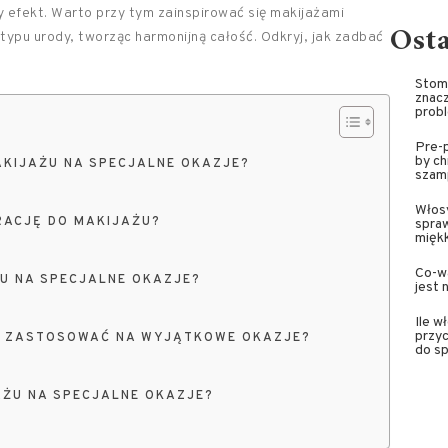
y efekt. Warto przy tym zainspirować się makijażami
Ost
ypu urody, tworząc harmonijną całość. Odkryj, jak zadbać
Stoma
znacz
prob
Pre-p
by ch
AKIJAŻU NA SPECJALNE OKAZJE?
szam
Włosy
RACJĘ DO MAKIJAŻU?
spra
miękk
Co-wa
U NA SPECJALNE OKAZJE?
jest 
Ile w
przyc
TO ZASTOSOWAĆ NA WYJĄTKOWE OKAZJE?
do sp
ŻU NA SPECJALNE OKAZJE?