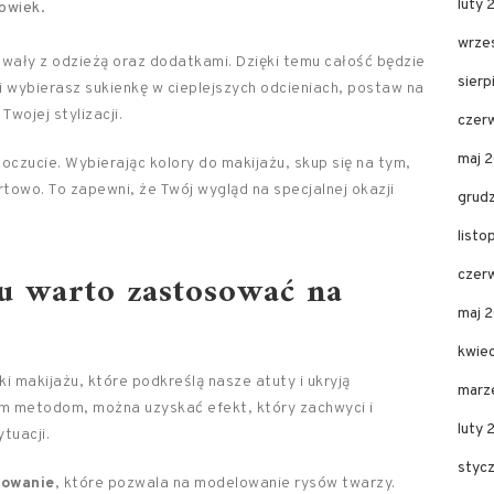
luty
powiek.
wrze
wały z odzieżą oraz dodatkami. Dzięki temu całość będzie
sier
li wybierasz sukienkę w cieplejszych odcieniach, postaw na
Twojej stylizacji.
czer
maj 
zucie. Wybierając kolory do makijażu, skup się na tym,
rtowo. To zapewni, że Twój wygląd na specjalnej okazji
grud
list
żu warto zastosować na
czer
maj 
kwie
 makijażu, które podkreślą nasze atuty i ukryją
marz
im metodom, można uzyskać efekt, który zachwyci i
luty 
tuacji.
styc
rowanie
, które pozwala na modelowanie rysów twarzy.