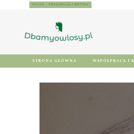
WŁOSY – PIELĘGNACJA I RUTYNA
STRONA GŁÓWNA
WSPÓŁPRACA I 