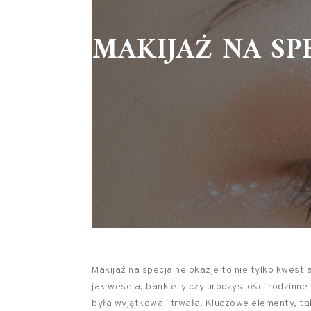
MAKIJAŻ NA SP
Makijaż na specjalne okazje to nie tylko kwesti
jak wesela, bankiety czy uroczystości rodzinn
była wyjątkowa i trwała. Kluczowe elementy, ta