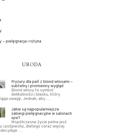
a
y
 – pielęgnacja i rutyna
URODA
Fryzury dla pań z blond włosami –
subtelny i promienny wygląd
Blond włosy to symbol
delikatności i blasku, który
ciąga uwagę. Jednak, aby …
Jakie są najpopularniejsze
zabiegi pielęgnacyjne w salonach
spa?
Współczesne życie pełne jest
u i pośpiechu, dlatego coraz więcej
 decyduje …