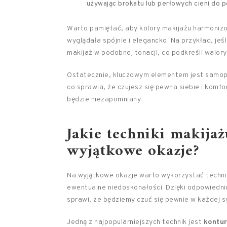
używając brokatu lub perłowych cieni do 
Warto pamiętać, aby kolory makijażu harmonizo
wyglądała spójnie i elegancko. Na przykład, jeś
makijaż w podobnej tonacji, co podkreśli walory 
Ostatecznie, kluczowym elementem jest samopoc
co sprawia, że czujesz się pewna siebie i komfo
będzie niezapomniany.
Jakie techniki makija
wyjątkowe okazje?
Na wyjątkowe okazje warto wykorzystać techniki
ewentualne niedoskonałości. Dzięki odpowiedn
sprawi, że będziemy czuć się pewnie w każdej sy
Jedną z najpopularniejszych technik jest
kontu