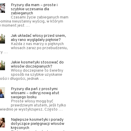
Fryzury dla mam – proste i
szybkie uczesania dla
zabieganych
Czasami życie zabieganych mam
omina nieustanny wyścig, w którym
y moment jest …
Jak układać włosy przed snem,
aby rano wyglądały pięknie?
Każda z nas marzy o pięknych
włosach zaraz po przebudzeniu,
zy …
Jakie kosmetyki stosować do
włosów doczepianych?
Włosy doczepiane to świetny
sposób na szybkie uzyskanie
ości i długości, jednak …
Fryzury dla pań z prostymi
włosami – odkryj nową atut
swojego looku
Proste włosy mogą być
prawdziwym atutem, jeśli tylko
iednio je wystylizujesz. Często …
Najlepsze kosmetyki i porady
dotyczące pielęgnacji włosów
kręconych