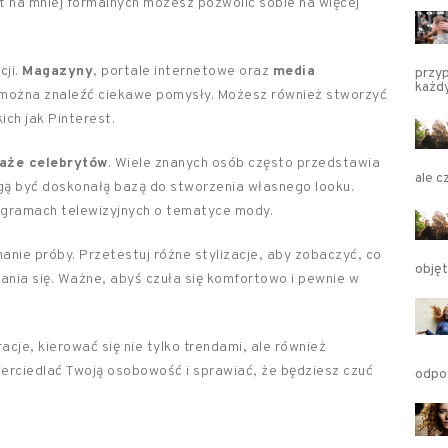
 na mniej formalnych możesz pozwolić sobie na więcej
cji.
Magazyny
, portale internetowe oraz
media
przyp
każd
 można znaleźć ciekawe pomysły. Możesz również stworzyć
ich jak Pinterest.
aże celebrytów
. Wiele znanych osób często przedstawia
ale c
gą być doskonałą bazą do stworzenia własnego looku.
rogramach telewizyjnych o tematyce mody.
anie próby. Przetestuj różne stylizacje, aby zobaczyć, co
objęt
erania się. Ważne, abyś czuła się komfortowo i pewnie w
acje, kierować się nie tylko trendami, ale również
ierciedlać Twoją osobowość i sprawiać, że będziesz czuć
odpow