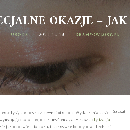
ECJALNE OKAZJE – JAK
URODA
-
2021-12-13
-
DBAMYOWLOSY.PL
Szukaj
a estetyki, ale również pewności siebie. Wydarzenia takie
e wymagają starannego przemyślenia, aby nasza
stylizacja
kie jak odpowiednia baza, intensywne kolory oraz techniki