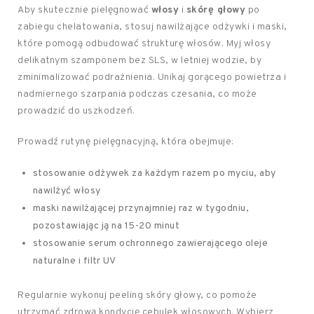
Aby skutecznie pielęgnować
włosy
i
skórę głowy
po
zabiegu chelatowania, stosuj nawilżające odżywki i maski,
które pomogą odbudować strukturę włosów. Myj włosy
delikatnym szamponem bez SLS, w letniej wodzie, by
zminimalizować podrażnienia. Unikaj gorącego powietrza i
nadmiernego szarpania podczas czesania, co może
prowadzić do uszkodzeń.
Prowadź rutynę pielęgnacyjną, która obejmuje:
stosowanie odżywek za każdym razem po myciu, aby
nawilżyć włosy
maski nawilżającej przynajmniej raz w tygodniu,
pozostawiając ją na 15-20 minut
stosowanie serum ochronnego zawierającego oleje
naturalne i filtr UV
Regularnie wykonuj peeling skóry głowy, co pomoże
utrzymać zdrową kondycję cebulek włosowych. Wybierz