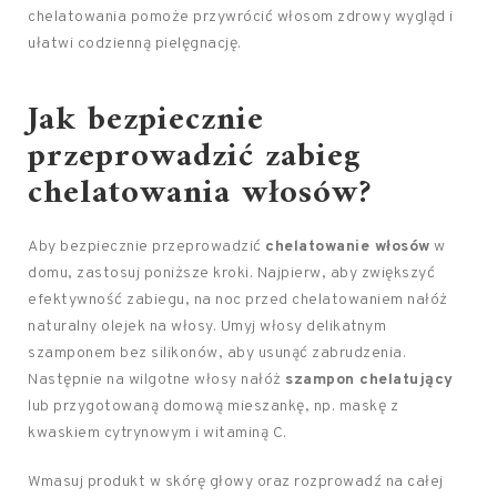
chelatowania pomoże przywrócić włosom zdrowy wygląd i
ułatwi codzienną pielęgnację.
Jak bezpiecznie
przeprowadzić zabieg
chelatowania włosów?
Aby bezpiecznie przeprowadzić
chelatowanie włosów
w
domu, zastosuj poniższe kroki. Najpierw, aby zwiększyć
efektywność zabiegu, na noc przed chelatowaniem nałóż
naturalny olejek na włosy. Umyj włosy delikatnym
szamponem bez silikonów, aby usunąć zabrudzenia.
Następnie na wilgotne włosy nałóż
szampon chelatujący
lub przygotowaną domową mieszankę, np. maskę z
kwaskiem cytrynowym i witaminą C.
Wmasuj produkt w skórę głowy oraz rozprowadź na całej