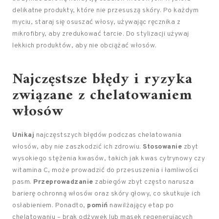
delikatne produkty, które nie przesuszą skóry. Po każdym
myciu, staraj się osuszać włosy, używając ręcznika z
mikrofibry, aby zredukować tarcie. Do stylizacji używaj
lekkich produktów, aby nie obciążać włosów.
Najczęstsze błędy i ryzyka
związane z chelatowaniem
włosów
Unikaj
najczęstszych błędów podczas chelatowania
włosów, aby nie zaszkodzić ich zdrowiu.
Stosowanie
zbyt
wysokiego stężenia kwasów, takich jak kwas cytrynowy czy
witamina C, może prowadzić do przesuszenia i łamliwości
pasm.
Przeprowadzanie
zabiegów zbyt często narusza
barierę ochronną włosów oraz skóry głowy, co skutkuje ich
osłabieniem. Ponadto,
pomiń
nawilżający etap po
chelatowaniu – brak odżywek lub masek regenerujących