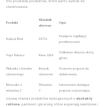
Oto przykłady produktów, które warto wybrać do
chelatowania:
Składnik
Produkt
Opis
aktywny
Szampon regulujący
Radical Med
EDTA
przetłuszczanie.
Delikatnie złuszcza skórę
Yope Balance
Kwas AHA
głowy.
Płukanka z kwasku
Kwasek
Domowy preparat do
cytrynowego
cytrynowy
chelatowania.
Maseczka z
Witamina
Intensywnie działający
witaminą C
C
preparat oczyszczający.
Używaj również produktów wzbogaconych o
ekstrakty
roślinne
, pantenol i glicerynę, które wspierają nawilżenie i