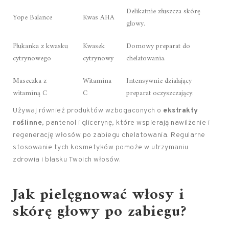
Delikatnie złuszcza skórę
Yope Balance
Kwas AHA
głowy.
Płukanka z kwasku
Kwasek
Domowy preparat do
cytrynowego
cytrynowy
chelatowania.
Maseczka z
Witamina
Intensywnie działający
witaminą C
C
preparat oczyszczający.
Używaj również produktów wzbogaconych o
ekstrakty
roślinne
, pantenol i glicerynę, które wspierają nawilżenie i
regenerację włosów po zabiegu chelatowania. Regularne
stosowanie tych kosmetyków pomoże w utrzymaniu
zdrowia i blasku Twoich włosów.
Jak pielęgnować włosy i
skórę głowy po zabiegu?