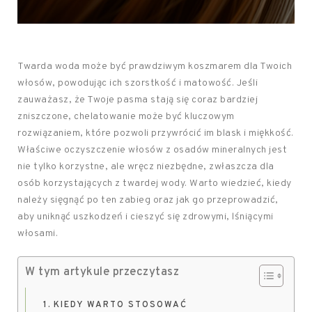
Twarda woda może być prawdziwym koszmarem dla Twoich
włosów, powodując ich szorstkość i matowość. Jeśli
zauważasz, że Twoje pasma stają się coraz bardziej
zniszczone, chelatowanie może być kluczowym
rozwiązaniem, które pozwoli przywrócić im blask i miękkość.
Właściwe oczyszczenie włosów z osadów mineralnych jest
nie tylko korzystne, ale wręcz niezbędne, zwłaszcza dla
osób korzystających z twardej wody. Warto wiedzieć, kiedy
należy sięgnąć po ten zabieg oraz jak go przeprowadzić,
aby uniknąć uszkodzeń i cieszyć się zdrowymi, lśniącymi
włosami.
W tym artykule przeczytasz
KIEDY WARTO STOSOWAĆ