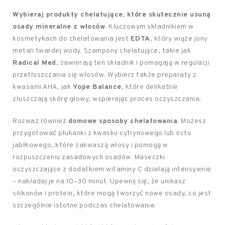
Wybieraj produkty chelatujące, które skutecznie usuną
osady mineralne z włosów.
Kluczowym składnikiem w
kosmetykach do chelatowania jest
EDTA
, który wiąże jony
metali twardej wody. Szampony chelatujące, takie jak
Radical Med
, zawierają ten składnik i pomagają w regulacji
przetłuszczania się włosów. Wybierz także preparaty z
kwasami AHA, jak
Yope Balance
, które delikatnie
złuszczają skórę głowy, wspierając proces oczyszczania.
Rozważ również
domowe sposoby chelatowania
. Możesz
przygotować płukanki z kwasku cytrynowego lub octu
jabłkowego, które zakwaszą włosy i pomogą w
rozpuszczeniu zasadowych osadów. Maseczki
oczyszczające z dodatkiem witaminy C działają intensywnie
– nakładaj je na 10–30 minut. Upewnij się, że unikasz
silikonów i protein, które mogą tworzyć nowe osady, co jest
szczególnie istotne podczas chelatowania.