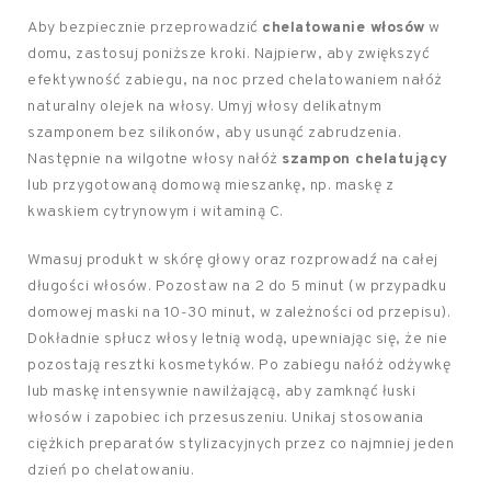
Aby bezpiecznie przeprowadzić
chelatowanie włosów
w
domu, zastosuj poniższe kroki. Najpierw, aby zwiększyć
efektywność zabiegu, na noc przed chelatowaniem nałóż
naturalny olejek na włosy. Umyj włosy delikatnym
szamponem bez silikonów, aby usunąć zabrudzenia.
Następnie na wilgotne włosy nałóż
szampon chelatujący
lub przygotowaną domową mieszankę, np. maskę z
kwaskiem cytrynowym i witaminą C.
Wmasuj produkt w skórę głowy oraz rozprowadź na całej
długości włosów. Pozostaw na 2 do 5 minut (w przypadku
domowej maski na 10-30 minut, w zależności od przepisu).
Dokładnie spłucz włosy letnią wodą, upewniając się, że nie
pozostają resztki kosmetyków. Po zabiegu nałóż odżywkę
lub maskę intensywnie nawilżającą, aby zamknąć łuski
włosów i zapobiec ich przesuszeniu. Unikaj stosowania
ciężkich preparatów stylizacyjnych przez co najmniej jeden
dzień po chelatowaniu.