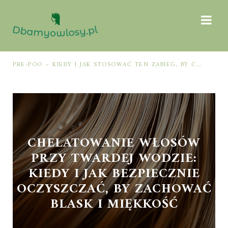
PRE-POO – KIEDY I JAK STOSOWAĆ TEN ZABIEG, BY CHRONIĆ I NAWILŻAĆ WŁOSY PRZED MYCIEM SZAMPONEM
CHELATOWANIE WŁOSÓW
PRZY TWARDEJ WODZIE:
KIEDY I JAK BEZPIECZNIE
OCZYSZCZAĆ, BY ZACHOWAĆ
BLASK I MIĘKKOŚĆ