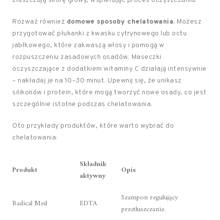
złuszczają skórę głowy, wspierając proces oczyszczania.
Rozważ również
domowe sposoby chelatowania
. Możesz
przygotować płukanki z kwasku cytrynowego lub octu
jabłkowego, które zakwaszą włosy i pomogą w
rozpuszczeniu zasadowych osadów. Maseczki
oczyszczające z dodatkiem witaminy C działają intensywnie
– nakładaj je na 10–30 minut. Upewnij się, że unikasz
silikonów i protein, które mogą tworzyć nowe osady, co jest
szczególnie istotne podczas chelatowania.
Oto przykłady produktów, które warto wybrać do
chelatowania:
Składnik
Produkt
Opis
aktywny
Szampon regulujący
Radical Med
EDTA
przetłuszczanie.