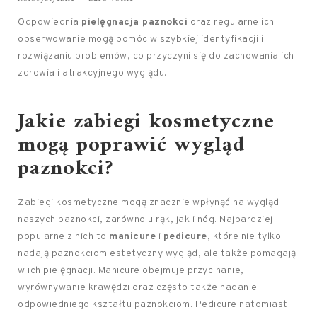
Odpowiednia
pielęgnacja paznokci
oraz regularne ich
obserwowanie mogą pomóc w szybkiej identyfikacji i
rozwiązaniu problemów, co przyczyni się do zachowania ich
zdrowia i atrakcyjnego wyglądu.
Jakie zabiegi kosmetyczne
mogą poprawić wygląd
paznokci?
Zabiegi kosmetyczne mogą znacznie wpłynąć na wygląd
naszych paznokci, zarówno u rąk, jak i nóg. Najbardziej
popularne z nich to
manicure
i
pedicure
, które nie tylko
nadają paznokciom estetyczny wygląd, ale także pomagają
w ich pielęgnacji. Manicure obejmuje przycinanie,
wyrównywanie krawędzi oraz często także nadanie
odpowiedniego kształtu paznokciom. Pedicure natomiast