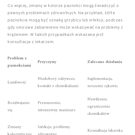
Co więcej, zmiany w kolorze paznokci mogą świadczyć o
pewnych problemach zdrowotnych. Na przykład, żółte
paznokcie mogą być oznaką grzybicy lub infekcji, podczas
gdy sinicowe zabarwienie może wskazywać na problemy z
krążeniem. W takich przypadkach wskazana jest
konsultacja z lekarzem.
Problem z
Przyczyny
Zalecane działania
paznokciami
Niedobory odżywcze,
Suplementacja,
Łamliwość
kontakt z chemikaliami
noszenie rękawic
Nawilżenie,
Rozdwajanie
Przesuszenie,
ograniczenie
się
intensywny manicure
chemikaliów
Zmiany
Infekcje, problemy
Konsultacja lekarska
kolorystyczne
zdrowotne