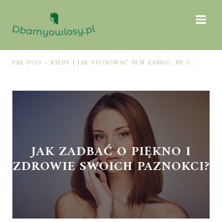
PRE-POO – KIEDY I JAK STOSOWAĆ TEN ZABIEG, BY CHRONIĆ I NAWILŻAĆ WŁOSY PRZED MYCIEM SZAMPONEM
JAK ZADBAĆ O PIĘKNO I
ZDROWIE SWOICH PAZNOKCI?