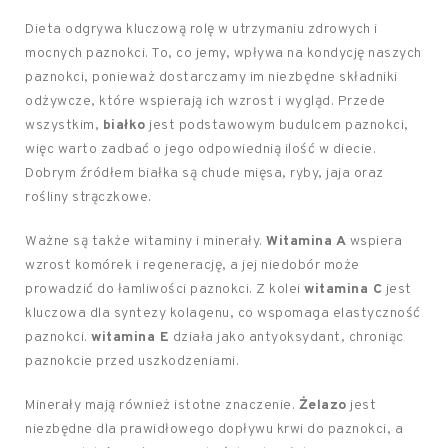
Dieta odgrywa kluczową rolę w utrzymaniu zdrowych i
mocnych paznokci. To, co jemy, wpływa na kondycję naszych
paznokci, ponieważ dostarczamy im niezbędne składniki
odżywcze, które wspierają ich wzrost i wygląd. Przede
wszystkim,
białko
jest podstawowym budulcem paznokci,
więc warto zadbać o jego odpowiednią ilość w diecie.
Dobrym źródłem białka są chude mięsa, ryby, jaja oraz
rośliny strączkowe.
Ważne są także witaminy i minerały.
Witamina A
wspiera
wzrost komórek i regenerację, a jej niedobór może
prowadzić do łamliwości paznokci. Z kolei
witamina C
jest
kluczowa dla syntezy kolagenu, co wspomaga elastyczność
paznokci.
witamina E
działa jako antyoksydant, chroniąc
paznokcie przed uszkodzeniami.
Minerały mają również istotne znaczenie.
Żelazo
jest
niezbędne dla prawidłowego dopływu krwi do paznokci, a