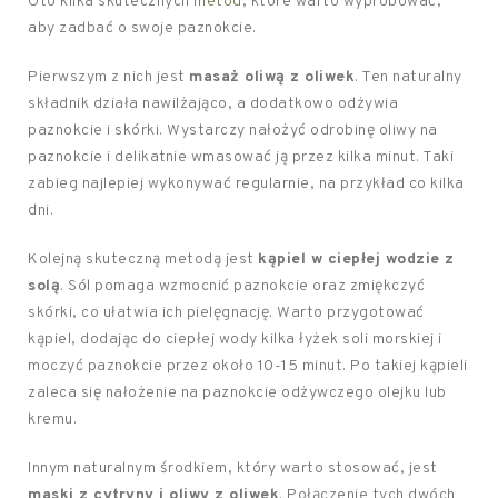
Oto kilka skutecznych
metod
, które warto wypróbować,
aby zadbać o swoje paznokcie.
Pierwszym z nich jest
masaż oliwą z oliwek
. Ten naturalny
składnik działa nawilżająco, a dodatkowo odżywia
paznokcie i skórki. Wystarczy nałożyć odrobinę oliwy na
paznokcie i delikatnie wmasować ją przez kilka minut. Taki
zabieg najlepiej wykonywać regularnie, na przykład co kilka
dni.
Kolejną skuteczną metodą jest
kąpiel w ciepłej wodzie z
solą
. Sól pomaga wzmocnić paznokcie oraz zmiękczyć
skórki, co ułatwia ich pielęgnację. Warto przygotować
kąpiel, dodając do ciepłej wody kilka łyżek soli morskiej i
moczyć paznokcie przez około 10-15 minut. Po takiej kąpieli
zaleca się nałożenie na paznokcie odżywczego olejku lub
kremu.
Innym naturalnym środkiem, który warto stosować, jest
maski z cytryny i oliwy z oliwek
. Połączenie tych dwóch