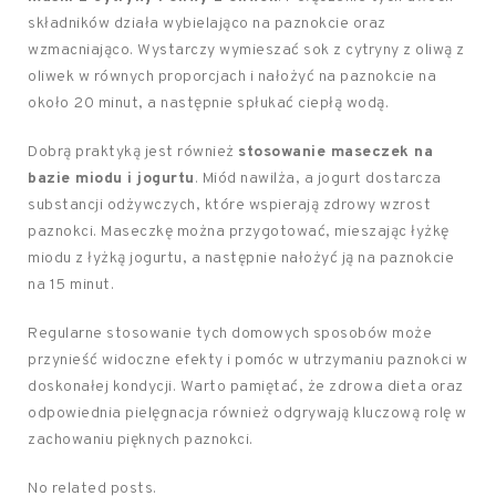
składników działa wybielająco na paznokcie oraz
wzmacniająco. Wystarczy wymieszać sok z cytryny z oliwą z
oliwek w równych proporcjach i nałożyć na paznokcie na
około 20 minut, a następnie spłukać ciepłą wodą.
Dobrą praktyką jest również
stosowanie maseczek na
bazie miodu i jogurtu
. Miód nawilża, a jogurt dostarcza
substancji odżywczych, które wspierają zdrowy wzrost
paznokci. Maseczkę można przygotować, mieszając łyżkę
miodu z łyżką jogurtu, a następnie nałożyć ją na paznokcie
na 15 minut.
Regularne stosowanie tych domowych sposobów może
przynieść widoczne efekty i pomóc w utrzymaniu paznokci w
doskonałej kondycji. Warto pamiętać, że zdrowa dieta oraz
odpowiednia pielęgnacja również odgrywają kluczową rolę w
zachowaniu pięknych paznokci.
No related posts.