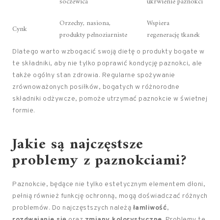
soczewica
ukrwienie paznokci
Orzechy, nasiona,
Wspiera
Cynk
produkty pełnoziarniste
regenerację tkanek
Dlatego warto wzbogacić swoją dietę o produkty bogate w
te składniki, aby nie tylko poprawić kondycję paznokci, ale
także ogólny stan zdrowia. Regularne spożywanie
zrównoważonych posiłków, bogatych w różnorodne
składniki odżywcze, pomoże utrzymać paznokcie w świetnej
formie.
Jakie są najczęstsze
problemy z paznokciami?
Paznokcie, będące nie tylko estetycznym elementem dłoni,
pełnią również funkcję ochronną, mogą doświadczać różnych
problemów. Do najczęstszych należą
łamliwość
,
rozdwajanie się
oraz
zmiany kolorystyczne
. Problemy te