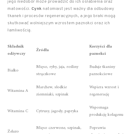
jego niedobór może prowadzić do ich osłabienia oraz
matowości.
Cynk
natomiast jest ważny dla odbudowy
tkanek i procesów regeneracyjnych, a jego braki mogą
skutkować wolniejszym wzrostem paznokci oraz ich
łamliwością.
Składnik
Korzyści dla
Źródła
odżywczy
paznokci
Mięso, ryby, jaja, rośliny
Buduje tkaniny
Białko
strączkowe
paznokciowe
Marchew, słodkie
Wspiera wzrost i
Witamina A
ziemniaki, szpinak
regenerację
Wspomaga
Witamina C
Cytrusy, jagody, papryka
produkcję kolagenu
Mięso czerwone, szpinak,
Poprawia
Żelazo