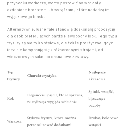
przypadku warkoczy, warto postawić na warianty
ozdobione brokatem lub wstążkami, które nadadzą im
wyjątkowego blasku.
Alternatywnie, luźne fale stanowią doskonałą propozycję
dla osób preferujących bardziej swobodny look. Tego typu
fryzury są nie tylko stylowe, ale także praktyczne, gdyż
idealnie komponują się z różnorodnymi strojami, od
wieczorowych sukni po casualowe zestawy.
Typ
Najlepsze
Charakterystyka
fryzury
akcesoria
Spinki, wstążki,
Eleganckie upięcie, które sprawia,
Kok
błyszczące
że stylizacja wygląda schludnie
ozdoby
Stylowa fryzura, która można
Brokat, kolorowe
Warkocz
personalizować dodatkami
wstążki