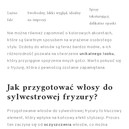
Spray
Luźne
Swobodny, lekki wygląd, idealny
teksturujący,
fale
na imprezy
delikatne opaski
Nie można również zapomnieć o kolorowych akcentach,
które są świetnym sposobem na wyrażenie osobistego
stylu. Ozdoby do włosów są teraz bardzo modne, a ich
różnorodność pozwala na stworzenie
unikalnego looku
,
który przyciągnie spojrzenia innych gości. Warto pokusić się
o fryzurę, która z pewnością zostanie zapamiętana.
Jak przygotować włosy do
sylwestrowej fryzury?
Przygotowanie włosów do sylwestrowej fryzury to kluczowy
element, który wpłynie na końcowy efekt stylizacji. Proces
ten zaczyna się od
oczyszczenia
włosów, co można