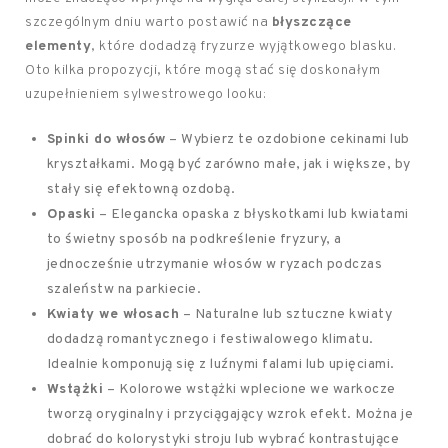
szczególnym dniu warto postawić na
błyszczące
elementy
, które dodadzą fryzurze wyjątkowego blasku.
Oto kilka propozycji, które mogą stać się doskonałym
uzupełnieniem sylwestrowego looku:
Spinki do włosów
– Wybierz te ozdobione cekinami lub
kryształkami. Mogą być zarówno małe, jak i większe, by
stały się efektowną ozdobą.
Opaski
– Elegancka opaska z błyskotkami lub kwiatami
to świetny sposób na podkreślenie fryzury, a
jednocześnie utrzymanie włosów w ryzach podczas
szaleństw na parkiecie.
Kwiaty we włosach
– Naturalne lub sztuczne kwiaty
dodadzą romantycznego i festiwalowego klimatu.
Idealnie komponują się z luźnymi falami lub upięciami.
Wstążki
– Kolorowe wstążki wplecione we warkocze
tworzą oryginalny i przyciągający wzrok efekt. Można je
dobrać do kolorystyki stroju lub wybrać kontrastujące