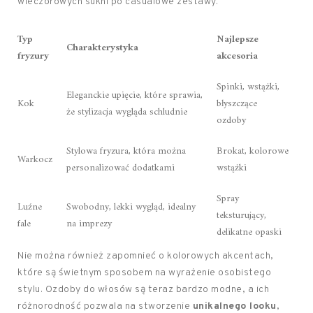
wieczorowych sukni po casualowe zestawy.
Typ
Najlepsze
Charakterystyka
fryzury
akcesoria
Spinki, wstążki,
Eleganckie upięcie, które sprawia,
Kok
błyszczące
że stylizacja wygląda schludnie
ozdoby
Stylowa fryzura, która można
Brokat, kolorowe
Warkocz
personalizować dodatkami
wstążki
Spray
Luźne
Swobodny, lekki wygląd, idealny
teksturujący,
fale
na imprezy
delikatne opaski
Nie można również zapomnieć o kolorowych akcentach,
które są świetnym sposobem na wyrażenie osobistego
stylu. Ozdoby do włosów są teraz bardzo modne, a ich
różnorodność pozwala na stworzenie
unikalnego looku
,