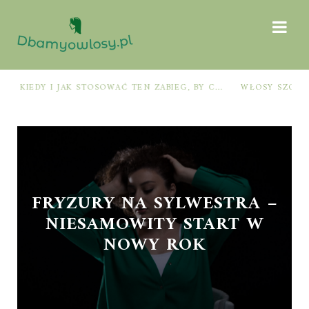
PRE-POO – KIEDY I JAK STOSOWAĆ TEN ZABIEG, BY CHRONIĆ I NAWILŻAĆ WŁOSY PRZED MYCIEM SZAMPONEM
WŁOSY SZORSTKIE PO MYCIU: PRZYCZYNY I SPRAWDZONE SPOSOBY NA ODZYSKANIE MIĘKKOŚCI I BLASKU
FRYZURY NA SYLWESTRA –
NIESAMOWITY START W
NOWY ROK