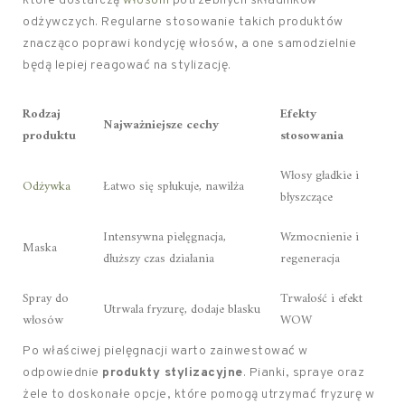
które dostarczą
włosom
potrzebnych składników
odżywczych. Regularne stosowanie takich produktów
znacząco poprawi kondycję włosów, a one samodzielnie
będą lepiej reagować na stylizację.
Rodzaj
Efekty
Najważniejsze cechy
produktu
stosowania
Włosy gładkie i
Odżywka
Łatwo się spłukuje, nawilża
błyszczące
Intensywna pielęgnacja,
Wzmocnienie i
Maska
dłuższy czas działania
regeneracja
Spray do
Trwałość i efekt
Utrwala fryzurę, dodaje blasku
włosów
WOW
Po właściwej pielęgnacji warto zainwestować w
odpowiednie
produkty stylizacyjne
. Pianki, spraye oraz
żele to doskonałe opcje, które pomogą utrzymać fryzurę w