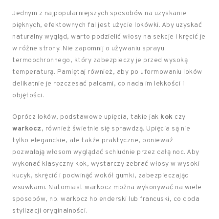
Jednym z najpopularniejszych sposobów na uzyskanie
pięknych, efektownych fal jest użycie lokówki. Aby uzyskać
naturalny wygląd, warto podzielić włosy na sekcje i kręcić je
w różne strony. Nie zapomnij o używaniu sprayu
termoochronnego, który zabezpieczy je przed wysoką
temperaturą. Pamiętaj również, aby po uformowaniu loków
delikatnie je rozczesać palcami, co nada im lekkości i
objętości.
Oprócz loków, podstawowe upięcia, takie jak
kok
czy
warkocz
, również świetnie się sprawdzą. Upięcia są nie
tylko eleganckie, ale także praktyczne, ponieważ
pozwalają włosom wyglądać schludnie przez całą noc. Aby
wykonać klasyczny kok, wystarczy zebrać włosy w wysoki
kucyk, skręcić i podwinąć wokół gumki, zabezpieczając
wsuwkami. Natomiast warkocz można wykonywać na wiele
sposobów, np. warkocz holenderski lub francuski, co doda
stylizacji oryginalności.