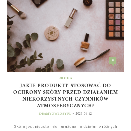
0
URODA
JAKIE PRODUKTY STOSOWAĆ DO
OCHRONY SKÓRY PRZED DZIAŁANIEM
NIEKORZYSTNYCH CZYNNIKÓW
ATMOSFERYCZNYCH?
-
DBAMYOWLOSY.PL
2023-06-12
Skóra jest nieustannie narażona na działanie różnych