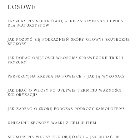
LOSOWE
FRYZURY NA STUDNIÓWKĘ – NIEZAPOMNIANA CHWILA
DLA MATURZYSTÓW
JAK POZBYĆ SIĘ PODRAŻNIEŃ SKÓRY GŁOWY? SKUTECZNE
SPOSOBY
JAK DODAĆ OBJĘTOŚCI WŁOSOM? SPRAWDZONE TRIKI I
FRYZURY!
PERFEKCYJNA KRESKA NA POWIECE – JAK JĄ WYKONAĆ?
JAK DBAĆ O WŁOSY PO UPŁYWIE TERMINU WAŻNOŚCI
KOLORYZACJI?
JAK ZADBAĆ O SKÓRĘ PODCZAS PODRÓŻY SAMOLOTEM?
UNIKALNE SPOSOBY WALKI Z CELLULITEM
SPOSOBY NA WŁOSY BEZ OBJĘTOŚCI – JAK DODAĆ IM