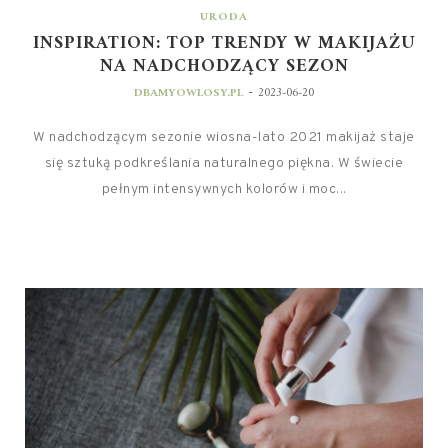
URODA
INSPIRATION: TOP TRENDY W MAKIJAŻU
NA NADCHODZĄCY SEZON
-
DBAMYOWLOSY.PL
2023-06-20
W nadchodzącym sezonie wiosna-lato 2021 makijaż staje
się sztuką podkreślania naturalnego piękna. W świecie
pełnym intensywnych kolorów i moc...