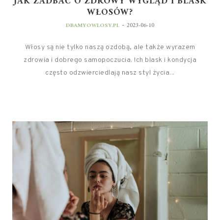
JAK ZADBAĆ O ZDROWY WYGLĄD I BLASK
WŁOSÓW?
-
DBAMYOWLOSY.PL
2023-06-10
Włosy są nie tylko naszą ozdobą, ale także wyrazem
zdrowia i dobrego samopoczucia. Ich blask i kondycja
często odzwierciedlają nasz styl życia...