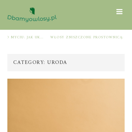
WŁOSY ZNISZCZONE PROSTOWNICĄ: JAK OGRANICZYĆ ŁAMLIWOŚĆ I PRZYWRÓCIĆ MIĘKKOŚĆ KROK PO KROKU
CATEGORY: URODA