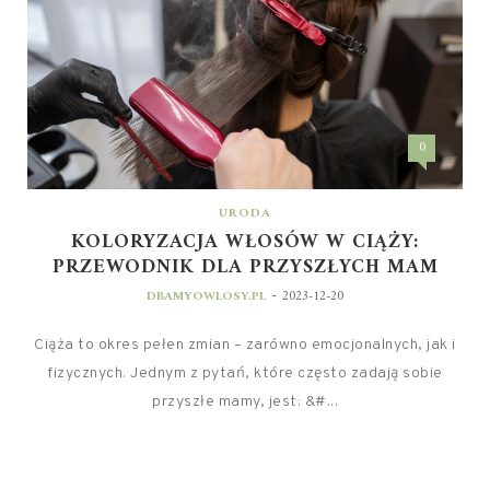
0
URODA
KOLORYZACJA WŁOSÓW W CIĄŻY:
PRZEWODNIK DLA PRZYSZŁYCH MAM
-
DBAMYOWLOSY.PL
2023-12-20
Ciąża to okres pełen zmian – zarówno emocjonalnych, jak i
fizycznych. Jednym z pytań, które często zadają sobie
przyszłe mamy, jest: &#...