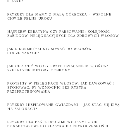
BLASKU?
FRYZURY DLA MAMY Z MAŁĄ CÓRECZKĄ – WSPÓLNE
CHWILE PEŁNE UROKU
NAJPIERW KERATYNA CZY FARBOWANIE: KOLEJNOŚĆ
ZABIEGÓW PIELĘGNACYJNYCH DLA ZDROWYCH WŁOSÓW
JAKIE KOSMETYKI STOSOWAĆ DO WŁOSÓW
DOCZEPIANYCH?
JAK CHRONIĆ WŁOSY PRZED DZIAŁANIEM SŁOŃCA?
SKUTECZNE METODY OCHRONY
PROTEINY W PIELĘGNACJI WŁOSÓW: JAK DAWKOWAĆ I
STOSOWAĆ, BY WZMOCNIĆ BEZ RYZYKA
PRZEPROTEINOWANIA
FRYZURY INSPIROWANE GWIAZDAMI – JAK STAĆ SIĘ DIVĄ
NA SALONACH?
FRYZURY DLA PAŃ Z DŁUGIMI WŁOSAMI – OD
PONADCZASOWEGO KLASYKA DO NOWOCZESNOŚCI