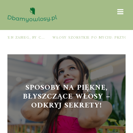
WŁOSY SZORSTKIE PO MYCIU: PRZYCZYNY I SPRAWDZONE SPOSOBY NA ODZYSKANIE MIĘKKOŚCI I BLASKU
SPOSOBY NA PIĘKNE,
BŁYSZCZĄCE WŁOSY –
ODKRYJ SEKRETY!