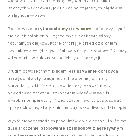
włosów oraz ich nadmiernego wypadania. Oto kilka
istotnych wskazówek, jak unikać najczęstszych błędów w
pielęgnacji włosów.
Po pierwsze,
zbyt częste
mycie włosów
może przyczynić
się do ich osłabienia. Częste mycie pozbawia włosy
naturalnych olejków, które chronią je przed działaniem
czynników zewnętrznych. Zaleca się mycie włosów 2-3 razy
w tygodniu, w zależności od ich typu i kondycji.
Drugim powszechnym błędem jest
używanie gorących
narzędzi do stylizacji
bez odpowiedniej ochrony.
Narzędzia, takie jak prostownice czy lokówki, mogą
powodować znaczne uszkodzenia włosów w wyniku
wysokiej temperatury. Przed użyciem warto zastosować
spray ochronny, który zminimalizuje szkodliwe skutki ciepła.
Wybór nieodpowiednich produktów do pielęgnacji także ma
duże znaczenie.
Stosowanie szamponów z agresywnymi
substancjami chemicznymi
może wpłynąć na zdrowie