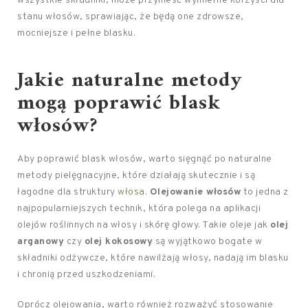
wszystkie składniki, może przynieść wymierne korzyści dla
stanu włosów, sprawiając, że będą one zdrowsze,
mocniejsze i pełne blasku.
Jakie naturalne metody
mogą poprawić blask
włosów?
Aby poprawić blask włosów, warto sięgnąć po naturalne
metody pielęgnacyjne, które działają skutecznie i są
łagodne dla struktury
włosa
.
Olejowanie włosów
to jedna z
najpopularniejszych technik, która polega na aplikacji
olejów roślinnych na włosy i skórę głowy. Takie oleje jak
olej
arganowy
czy
olej kokosowy
są wyjątkowo bogate w
składniki odżywcze, które nawilżają włosy, nadają im blasku
i chronią przed uszkodzeniami.
Oprócz olejowania, warto również rozważyć stosowanie