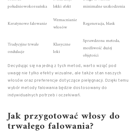
południowokoreańska
lekki efekt
minimalne uszkodzenia
Wzmacnianie
Keratynowe falowanie
Regeneracja, blask
włosów
Sprawdzona metoda,
Tradycyjne trwałe
Klasyczne
możliwość dużej
ondulacje
loki
objętości
Decydując się na jedną z tych metod, warto wziąć pod
uwagę nie tylko efekty wizualne, ale także stan naszych
włosów oraz preferencje dotyczące pielęgnacji. Dzięki temu
wybór metody falowania będzie dostosowany do
indywidualnych potrzeb i oczekiwań.
Jak przygotować włosy do
trwałego falowania?