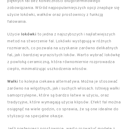
pięknych fal bez konieczności długoterminowego
zobowiązania. Wśród najpopularniejszych opcji znajduje się
użycie lokówki, wałków oraz prostownicy z funkcją
falowania.
Użycie
lokówki
to jedna z najszybszych i najłatwiejszych
metod na stworzenie fal. Lokówki występują w różnych
rozmiarach, co pozwala na uzyskanie zarówno delikatnych
fal, jak i bardziej wyrazistych loków. Warto wybrać lokówkę
z powłoką ceramiczną, która równomiernie rozprowadza
ciepło, minimalizując uszkodzenia włosów.
Wałki
to kolejna ciekawa alternatywa. Można je stosować
zarówno na wilgotnych, jak i suchych włosach. Istnieją wałki
samoprzylepne, które są bardzo łatwe w użyciu, oraz
tradycyjne, które wymagają użycia klipsów. Efekt fal można
osiągnąć na wiele godzin, co sprawia, że są one idealne do
stylizacji na specjalne okazje.
Jeśli preferujesz prostownice, warto rozważyć modele z