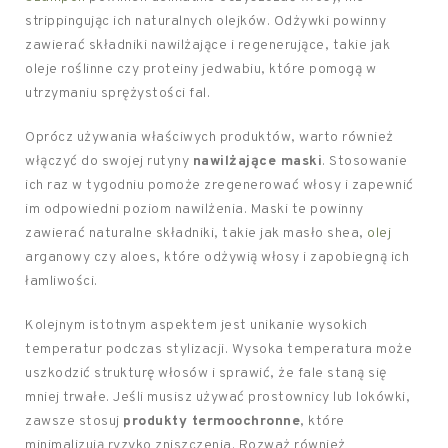
strippingując ich naturalnych olejków. Odżywki powinny
zawierać składniki nawilżające i regenerujące, takie jak
oleje roślinne czy proteiny jedwabiu, które pomogą w
utrzymaniu sprężystości fal.
Oprócz używania właściwych produktów, warto również
włączyć do swojej rutyny
nawilżające maski
. Stosowanie
ich raz w tygodniu pomoże zregenerować włosy i zapewnić
im odpowiedni poziom nawilżenia. Maski te powinny
zawierać naturalne składniki, takie jak masło shea,
olej
arganowy czy aloes, które odżywią włosy i zapobiegną ich
łamliwości.
Kolejnym istotnym aspektem jest unikanie wysokich
temperatur podczas stylizacji. Wysoka temperatura może
uszkodzić strukturę włosów i sprawić, że fale staną się
mniej trwałe. Jeśli musisz używać prostownicy lub lokówki,
zawsze stosuj
produkty termoochronne
, które
minimalizują ryzyko zniszczenia. Rozważ również