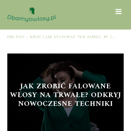
PRE-POO – KIEDY I JAK STOSOWAĆ TEN ZABIEG, BY CHRONIĆ I NAWILŻAĆ WŁOSY PRZED MYCIEM SZAMPONEM
JAK ZROBIĆ FALOWANE
WŁOSY NA TRWAŁE? ODKRYJ
NOWOCZESNE TECHNIKI