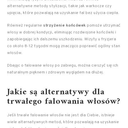
alternatywne metody stylizacji, takie jak warkocze czy
upięcia, które pozwalają na uzyskanie fal bez użycia ciepła.
Również regularne
strzyżenie końcówek
pomoże utrzymać
włosy w dobrej kondycji, eliminując rozdwojone końcówki i
zapobiegając ich dalszemu uszkodzeniu. Wizyty u fryzjera
co około 8-12 tygodni mogą znacząco poprawić ogólny stan
włosów.
Dbając o falowane włosy po zabiegu, można cieszyć się ich
naturalnym pięknem i zdrowym wyglądem na dłużej.
Jakie są alternatywy dla
trwałego falowania włosów?
Jeśli trwałe falowanie włosów nie jest dla Ciebie, istnieje
wiele alternatywnych metod, które pozwalają na uzyskanie