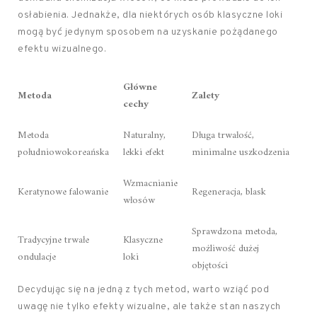
osłabienia. Jednakże, dla niektórych osób klasyczne loki
mogą być jedynym sposobem na uzyskanie pożądanego
efektu wizualnego.
Główne
Metoda
Zalety
cechy
Metoda
Naturalny,
Długa trwałość,
południowokoreańska
lekki efekt
minimalne uszkodzenia
Wzmacnianie
Keratynowe falowanie
Regeneracja, blask
włosów
Sprawdzona metoda,
Tradycyjne trwałe
Klasyczne
możliwość dużej
ondulacje
loki
objętości
Decydując się na jedną z tych metod, warto wziąć pod
uwagę nie tylko efekty wizualne, ale także stan naszych