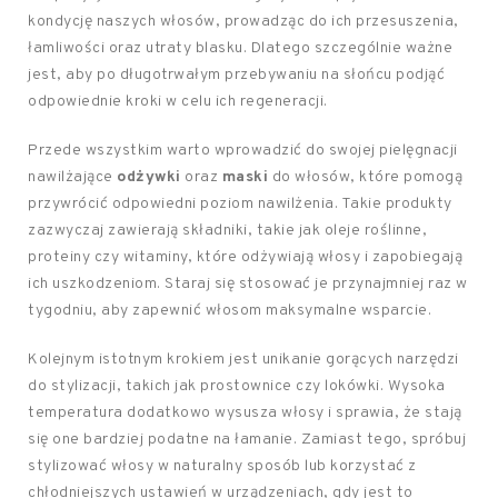
kondycję naszych włosów, prowadząc do ich przesuszenia,
łamliwości oraz utraty blasku. Dlatego szczególnie ważne
jest, aby po długotrwałym przebywaniu na słońcu podjąć
odpowiednie kroki w celu ich regeneracji.
Przede wszystkim warto wprowadzić do swojej pielęgnacji
nawilżające
odżywki
oraz
maski
do włosów, które pomogą
przywrócić odpowiedni poziom nawilżenia. Takie produkty
zazwyczaj zawierają składniki, takie jak oleje roślinne,
proteiny czy witaminy, które odżywiają włosy i zapobiegają
ich uszkodzeniom. Staraj się stosować je przynajmniej raz w
tygodniu, aby zapewnić włosom maksymalne wsparcie.
Kolejnym istotnym krokiem jest unikanie gorących narzędzi
do stylizacji, takich jak prostownice czy lokówki. Wysoka
temperatura dodatkowo wysusza włosy i sprawia, że stają
się one bardziej podatne na łamanie. Zamiast tego, spróbuj
stylizować włosy w naturalny sposób lub korzystać z
chłodniejszych ustawień w urządzeniach, gdy jest to