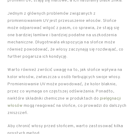
promieni UV, stają się matowe, a ich naturalny blask znika.
Jednym z głównych problemów związanych z
promieniowaniem UV jest przesuszenie włosów. Słońce
może odparować wilgoć z pasm, co sprawia, że stają się
one bardziej łamliwe i bardziej podatne na uszkodzenia
mechaniczne. Długotrwała ekspozycja na słońce może
również powodować, że włosy zaczynają się rozdwajać, co
further pogarsza ich kondycję.
Warto również zwrócić uwagę na to, jak słońce wpływa na
kolor włosów, zwłaszcza u osób farbujących swoje włosy.
Promieniowanie UV może powodować, że kolor blaknie,
przez co wymaga on częstszej odświeżania. Ponadto,
niektóre składniki chemiczne w produktach do
pielęgnacji
włosów
mogą reagować na słońce, co prowadzi do dalszych
zniszczeń.
Aby chronić włosy przed słońcem, warto zastosować kilka
prostych metod: