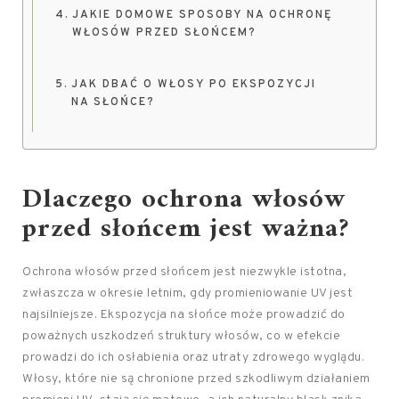
JAKIE DOMOWE SPOSOBY NA OCHRONĘ
WŁOSÓW PRZED SŁOŃCEM?
JAK DBAĆ O WŁOSY PO EKSPOZYCJI
NA SŁOŃCE?
Dlaczego ochrona włosów
przed słońcem jest ważna?
Ochrona włosów przed słońcem jest niezwykle istotna,
zwłaszcza w okresie letnim, gdy promieniowanie UV jest
najsilniejsze. Ekspozycja na słońce może prowadzić do
poważnych uszkodzeń struktury włosów, co w efekcie
prowadzi do ich osłabienia oraz utraty zdrowego wyglądu.
Włosy, które nie są chronione przed szkodliwym działaniem