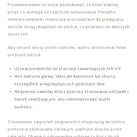
Promieniowanie UV może powodować, że kolor blaknie,
przez co wymaga on częstszej odświeżania. Ponadto,
niektóre składniki chemiczne w produktach do
pielęgnacji
włosów
mogą reagować na słońce, co prowadzi do dalszych
zniszczeń.
Aby chronić włosy przed słońcem, warto zastosować kilka
prostych metod:
Używaj produktów do stylizacji zawierających filtr UV.
Noś nakrycia głowy, takie jak kapelusze lub chusty,
szczególnie w najcieplejszych godzinach dnia.
Regularnie nawilżaj włosy poprzez stosowanie odżywek i
masek nawilżających, aby zminimalizować skutki
suchości.
Zrozumienie zagrożeń związanych z ekspozycją na słońce
pomoże w zachowaniu zdrowych, pięknych włosów przez
całe lato. Dbanie o odpowiednią ochronę to klucz do ich