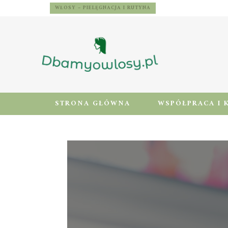
WŁOSY – PIELĘGNACJA I RUTYNA
STRONA GŁÓWNA
WSPÓŁPRACA I 