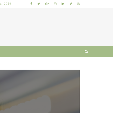
ia, 2026
 I RUTYNA
WŁOSY SZORSTKIE PO MYCIU: PRZYCZYNY I SPRAWDZONE SPOSOBY NA ODZYSKANIE MIĘKKOŚCI I BLASKU