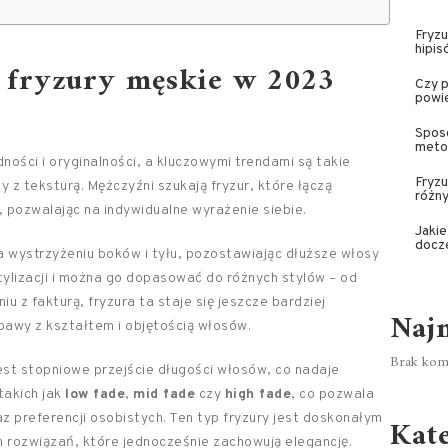
Fryzu
hipis
e fryzury męskie w 2023
Czy 
powi
Sposo
metod
ności i oryginalności, a kluczowymi trendami są takie
Fryzu
 z teksturą. Mężczyźni szukają fryzur, które łączą
różny
pozwalając na indywidualne wyrażenie siebie.
Jaki
docz
a wystrzyżeniu boków i tyłu, pozostawiając dłuższe włosy
stylizacji i można go dopasować do różnych stylów – od
u z fakturą, fryzura ta staje się jeszcze bardziej
Naj
awy z kształtem i objętością włosów.
Brak kome
est stopniowe przejście długości włosów, co nadaje
 takich jak
low fade
,
mid fade
czy
high fade
, co pozwala
z preferencji osobistych. Ten typ fryzury jest doskonałym
Kat
rozwiązań, które jednocześnie zachowują elegancję.