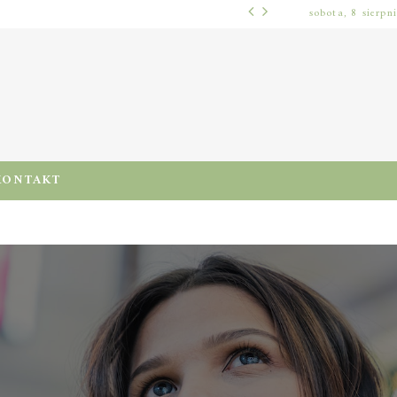
sobota, 8 sierpn
WŁOSY – PIELĘGNACJA
PRE-POO – KIEDY I JAK STOSOWAĆ TEN ZABIEG, BY CHRONIĆ I NAWILŻAĆ WŁOSY PRZED MYCIEM SZAMPONEM
KONTAKT