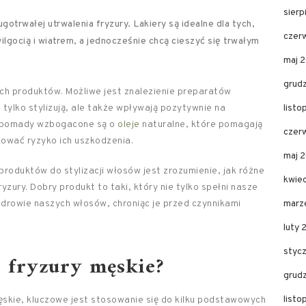
sier
otrwałej utrwalenia fryzury. Lakiery są idealne dla tych,
czer
lgocią i wiatrem, a jednocześnie chcą cieszyć się trwałym
maj 
grud
ch produktów. Możliwe jest znalezienie preparatów
e tylko stylizują, ale także wpływają pozytywnie na
list
 i pomady wzbogacone są o
oleje
naturalne, które pomagają
czer
kować ryzyko ich uszkodzenia.
maj 
roduktów do stylizacji włosów jest zrozumienie, jak różne
kwie
yzury. Dobry produkt to taki, który nie tylko spełni nasze
drowie naszych włosów, chroniąc je przed czynnikami
marz
luty 
styc
 fryzury męskie?
grud
list
skie, kluczowe jest stosowanie się do kilku podstawowych