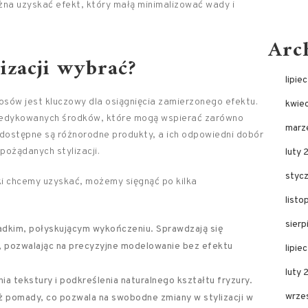
żna uzyskać efekt, który małą minimalizować wady i
Arc
izacji wybrać?
lipie
osów jest kluczowy dla osiągnięcia zamierzonego efektu.
kwie
dedykowanych środków, które mogą wspierać zarówno
marz
 dostępne są różnorodne produkty, a ich odpowiedni dobór
pożądanych stylizacji.
luty 
styc
aki chcemy uzyskać, możemy sięgnąć po kilka
list
sier
gładkim, połyskującym wykończeniu. Sprawdzają się
, pozwalając na precyzyjne modelowanie bez efektu
lipie
luty
a tekstury i podkreślenia naturalnego kształtu fryzury.
wrze
iż pomady, co pozwala na swobodne zmiany w stylizacji w