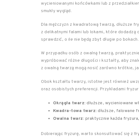
wycieniowanymi końcówkami lub z przedziałkiem
smukły wygląd.
Dla mężczyzn z kwadratową twarzą, dłuższe fry
z delikatnymi falami lub lokami, które dodadzą o
sprawdzić, o ile nie będą zbyt długie po bokach.
W przypadku osób z owalną twarzą, praktyczni
wypróbować różne długości i kształty, aby znale
z owalną twarzą mogą nosić zarówno krótkie, jak 
Obok kształtu twarzy, istotne jest również uwzg
oraz osobistych preferencji. Przykładami fryzu
Okrągła twarz:
dłuższe, wycieniowane wł
Kwadra-towa twarz:
dłuższe, falowane fr
Owalna twarz:
praktycznie każda fryzura,
Dobierając fryzurę, warto skonsultować się z f