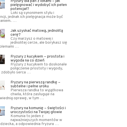
Fryzury dla pań z lokami – jak
pielęgnować i wydobyć ich pełen
potencjał?
Loki są synonimem stylu i
ncji, jednak ich pielęgnacja może być
aniem. …
Jak uzyskać matową, jednolitą
cerę?
Czy marzysz o matowej i
jednolitej cerze, ale borykasz się
oblemami …
Fryzury z kucykiem – prostota i
wygoda na co dzień
Fryzury z kucykiem to doskonałe
połączenie prostoty i wygody,
e zdobyło serca …
Fryzury na pierwszą randkę –
subtelne i pełne uroku
Pierwsza randka to wyjątkowa
chwila, która zasługuje na
wiednią oprawę, w tym …
Fryzury na komunię – świętości i
uroczystości na Twojej głowie
Komunia to jeden z
najważniejszych momentów w
 dziecka, a odpowiednia fryzura …