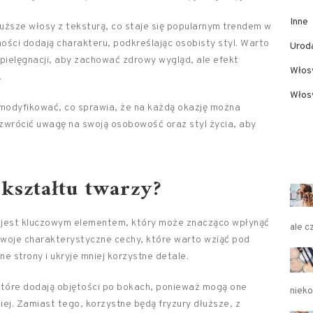
Inne
uższe włosy z teksturą, co staje się popularnym trendem w
ności dodają charakteru, podkreślając osobisty styl. Warto
Urod
pielęgnacji, aby zachować zdrowy wygląd, ale efekt
Włos
.
Włosy
i modyfikować, co sprawia, że na każdą okazję można
o zwrócić uwagę na swoją osobowość oraz styl życia, aby
 kształtu twarzy?
y jest kluczowym elementem, który może znacząco wpłynąć
ale c
swoje charakterystyczne cechy, które warto wziąć pod
e strony i ukryje mniej korzystne detale.
 które dodają objętości po bokach, ponieważ mogą one
niek
iej. Zamiast tego, korzystne będą fryzury dłuższe, z