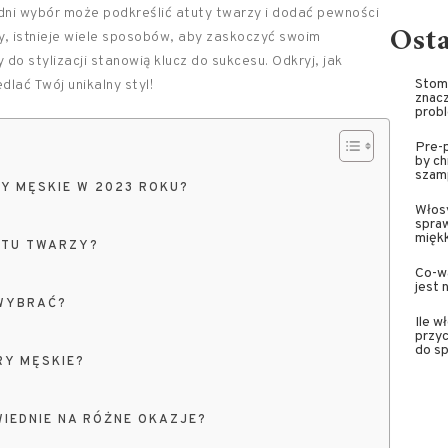
edni wybór może podkreślić atuty twarzy i dodać pewności
Ost
zy, istnieje wiele sposobów, aby zaskoczyć swoim
do stylizacji stanowią klucz do sukcesu. Odkryj, jak
Stoma
dlać Twój unikalny styl!
znacz
prob
Pre-p
by ch
szam
Y MĘSKIE W 2023 ROKU?
Włosy
spra
miękk
ŁTU TWARZY?
Co-wa
jest 
 WYBRAĆ?
Ile w
przyc
do sp
RY MĘSKIE?
IEDNIE NA RÓŻNE OKAZJE?