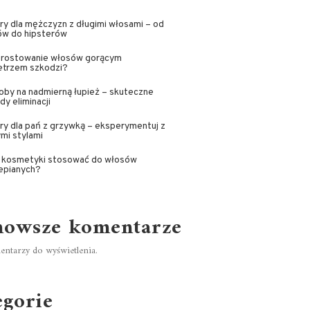
ry dla mężczyzn z długimi włosami – od
ów do hipsterów
prostowanie włosów gorącym
etrzem szkodzi?
by na nadmierną łupież – skuteczne
y eliminacji
ry dla pań z grzywką – eksperymentuj z
mi stylami
e kosmetyki stosować do włosów
epianych?
nowsze komentarze
ntarzy do wyświetlenia.
egorie