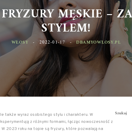
FRYZURY MĘSKIE – Z
STYLEM!
WŁOSY
-
2022-01-17
-
DBAMYOWLOSY.PL
Szukaj
ale także wyraz osobistego stylu i charakteru. W
 eksperymentują z różnymi formami, łącząc nowoczesność z
. W 2023 roku na topie są fryzury, które pozwalają na