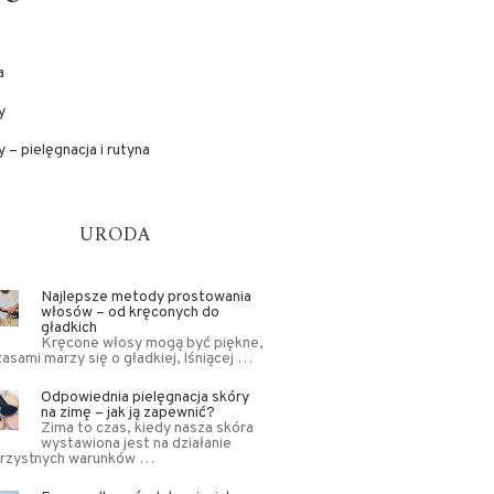
a
y
 – pielęgnacja i rutyna
URODA
Najlepsze metody prostowania
włosów – od kręconych do
gładkich
Kręcone włosy mogą być piękne,
zasami marzy się o gładkiej, lśniącej …
Odpowiednia pielęgnacja skóry
na zimę – jak ją zapewnić?
Zima to czas, kiedy nasza skóra
wystawiona jest na działanie
orzystnych warunków …