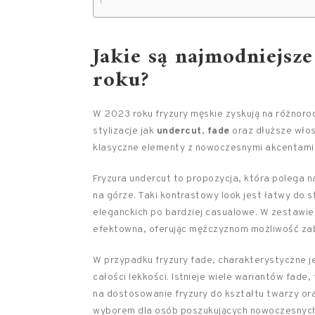
Jakie są najmodniejsz
roku?
W 2023 roku fryzury męskie zyskują na różnorod
stylizacje jak
undercut
,
fade
oraz dłuższe włosy
klasyczne elementy z nowoczesnymi akcentami, 
Fryzura undercut to propozycja, która polega n
na górze. Taki kontrastowy look jest łatwy do 
eleganckich po bardziej casualowe. W zestawieni
efektowna, oferując mężczyznom możliwość zab
W przypadku fryzury fade, charakterystyczne j
całości lekkości. Istnieje wiele wariantów fade,
na dostosowanie fryzury do kształtu twarzy ora
wyborem dla osób poszukujących nowoczesnych 