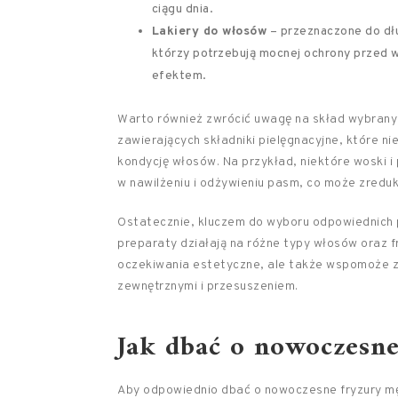
ciągu dnia.
Lakiery do włosów
– przeznaczone do dług
którzy potrzebują mocnej ochrony przed wi
efektem.
Warto również zwrócić uwagę na skład wybrany
zawierających składniki pielęgnacyjne, które ni
kondycję włosów. Na przykład, niektóre woski
w nawilżeniu i odżywieniu pasm, co może zredu
Ostatecznie, kluczem do wyboru odpowiednich p
preparaty działają na różne typy włosów oraz fr
oczekiwania estetyczne, ale także wspomoże z
zewnętrznymi i przesuszeniem.
Jak dbać o nowoczesne
Aby odpowiednio dbać o nowoczesne fryzury mę