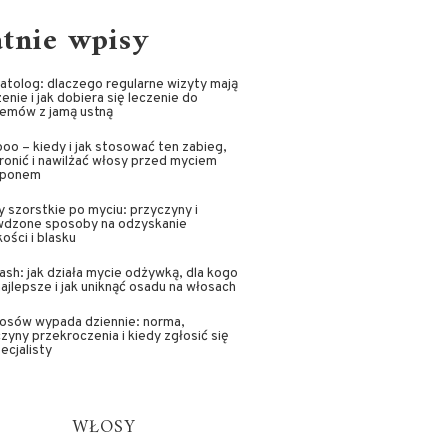
atnie wpisy
tolog: dlaczego regularne wizyty mają
enie i jak dobiera się leczenie do
lemów z jamą ustną
oo – kiedy i jak stosować ten zabieg,
ronić i nawilżać włosy przed myciem
ponem
 szorstkie po myciu: przyczyny i
wdzone sposoby na odzyskanie
ości i blasku
sh: jak działa mycie odżywką, dla kogo
najlepsze i jak uniknąć osadu na włosach
łosów wypada dziennie: norma,
zyny przekroczenia i kiedy zgłosić się
ecjalisty
WŁOSY