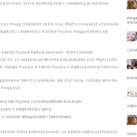
 bocznym, które wydłużą twarz i nadadzą jej bardziej
elega
wyzw
zury mogą złagodzić ostre rysy. Warto rozważyć stylizacje
bjętości i miękkości. Krótkie fryzury mogą również się
z pr
e każda fryzura będzie pasować. Warto jednak
źć to, co najlepiej podkreśla indywidualny styl. Mężczyźni
i długie fryzury, a także fryzury z większą ilością tekstury.
któr
lędnienie takich czynników, jak styl życia, rodzaju włosów
r mogą być:
osy lub fryzury z przedziałkiem bocznym.
odpo
yzury z objętością u góry.
 z różnymi długościami i teksturami.
ryzjerem, który pomoże ocenić, co będzie najkorzystniejsze
życiu