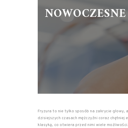
NOWOCZESNE 
Fryzura to nie tylko sposób na zakrycie głowy, 
dzisiejszych czasach mężczyźni coraz chętniej
klasyką, co otwiera przed nimi wiele możliwości