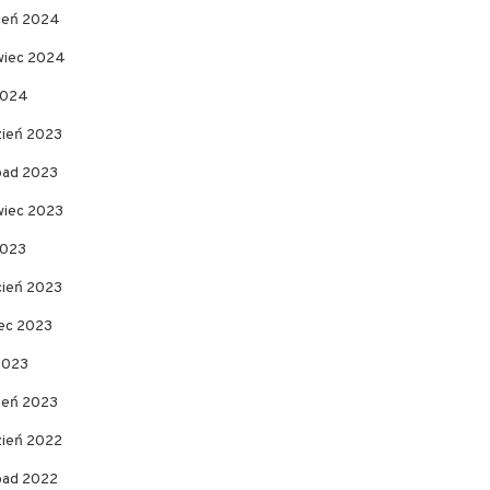
pień 2024
wiec 2024
2024
zień 2023
opad 2023
wiec 2023
2023
cień 2023
ec 2023
2023
zeń 2023
zień 2022
opad 2022