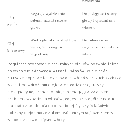
nawilżania
Reguluje wydzielanie
Do pielęgnacji skóry
Olej
sebum, nawilża skórę
głowy i ujarzmiania
jojoba
głowy
włosów
Wnika głęboko w strukturę
Do intensywnej
Olej
włosa, zapobiega ich
regeneracji i maski na
kokosowy
wypadaniu
włosy
Regularne stosowanie naturalnych olejków pozwala także
na wsparcie
zdrowego wzrostu włosów
. Wiele osób
zauważa poprawę kondycji swoich włosów oraz ich szybszy
wzrost po wdrożeniu olejków do codziennej rutyny
pielęgnacyjnej. Ponadto, olejki pomagają w zwalczaniu
problemu wypadania włosów, co jest szczególnie istotne
dla osób z tendencją do osłabionej fryzury. Właściwie
dobrany olejek może zatem być cennym sojusznikiem w
walce o zdrowe i piękne włosy.