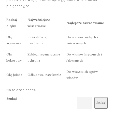
polecane ze względu na swoje wyjątkowe właściwości
pielęgnacyjne.
Rodzaj
Najważniejsze
Najlepsze zastosowanie
olejku
właściwości
Olej
Rewitalizacja,
Do włosów suchych i
arganowy
nawilżenie
zniszczonych
Olej
Zabiegi regeneracyjne,
Do włosów kręconych i
kokosowy
ochrona
falowanych
Do wszystkich typów
Olej jojoba
Odbudowa, nawilżanie
włosów
No related posts.
Szukaj
Szukaj