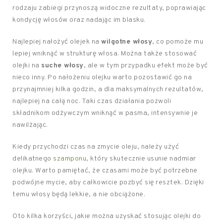
rodzaju zabiegi przynoszą widoczne rezultaty, poprawiając
kondycję włosów oraz nadając im blasku.
Najlepiej nałożyć olejek na
wilgotne włosy
, co pomoże mu
lepiej wniknąć w strukturę włosa. Można także stosować
olejki na
suche włosy
, ale w tym przypadku efekt może być
nieco inny. Po nałożeniu olejku warto pozostawić go na
przynajmniej kilka godzin, a dla maksymalnych rezultatów,
najlepiej na całą noc. Taki czas działania pozwoli
składnikom odżywczym wniknąć w pasma, intensywnie je
nawilżając.
Kiedy przychodzi czas na zmycie oleju, należy użyć
delikatnego
szamponu
, który skutecznie usunie nadmiar
olejku. Warto pamiętać, że czasami może być potrzebne
podwójne mycie, aby całkowicie pozbyć się resztek. Dzięki
temu włosy będą lekkie, a nie obciążone.
Oto kilka korzyści, jakie można uzyskać stosując olejki do