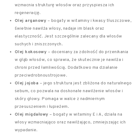
wzmacnia strukturę włosów oraz przyspiesza ich
regenerację.
Olej arganowy
– bogaty w witaminy i kwasy tłuszczowe,
świetnie nawilża włosy, nadaje im blask oraz
elastyczność. Jest szczególnie zalecany dla włosów
suchych i zniszczonych.
Olej kokosowy
– doceniany za zdolność do przenikania
w głąb włosów, co sprawia, że skutecznie je nawilża i
chroni przed łamliwością. Dodatkowo ma działanie
przeciwdrobnoustrojowe.
Olej jojoba
– jego struktura jest zbliżona do naturalnego
sebum, co pozwala na doskonałe nawilżenie włosów i
skóry głowy. Pomaga w walce z nadmiernym
przesuszeniem i łupieżem.
Olej migdałowy
– bogaty w witaminy E i A, działa na
włosy wzmacniająco oraz nawilżająco, zmniejszając ich
wypadanie.