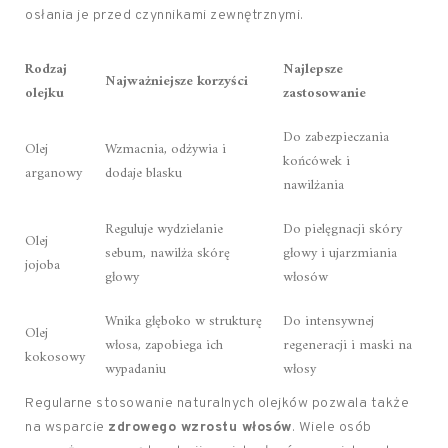
osłania je przed czynnikami zewnętrznymi.
Rodzaj
Najlepsze
Najważniejsze korzyści
olejku
zastosowanie
Do zabezpieczania
Olej
Wzmacnia, odżywia i
końcówek i
arganowy
dodaje blasku
nawilżania
Reguluje wydzielanie
Do pielęgnacji skóry
Olej
sebum, nawilża skórę
głowy i ujarzmiania
jojoba
głowy
włosów
Wnika głęboko w strukturę
Do intensywnej
Olej
włosa, zapobiega ich
regeneracji i maski na
kokosowy
wypadaniu
włosy
Regularne stosowanie naturalnych olejków pozwala także
na wsparcie
zdrowego wzrostu włosów
. Wiele osób