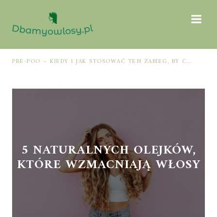
PRE-POO – KIEDY I JAK STOSOWAĆ TEN ZABIEG, BY CHRONIĆ I NAWILŻAĆ WŁOSY PRZED MYCIEM SZAMPONEM
5 NATURALNYCH OLEJKÓW,
KTÓRE WZMACNIAJĄ WŁOSY