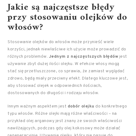
Jakie są najczęstsze błędy
przy stosowaniu olejków do
włosów?
Stosowanie olejków do włosów może przynieść wiele
korzyści, jednak niewłaściwe ich użycie może prowadzić do
różnych problemów.
Jednym z najczęstszych błędów
jest
używanie zbyt dużej ilości olejku. W efekcie włosy mogą
stać się przetłuszczone, co sprawia, że zamiast wyglądać
zdrowo, będą miały przeciwny efekt. Dlatego kluczowe jest,
aby stosować olejek w odpowiednich ilościach,
dostosowanych do długości i rodzaju włosów.
Innym ważnym aspektem jest
dobór olejku
do konkretnego
typu włosów. Różne olejki mają różne właściwości – na
przykład olej arganowy jest znany ze swoich właściwości
nawilżających, podczas gdy olej kokosowy może działać
regeneracyjnie. Używanie olejku, który nie pasuje do