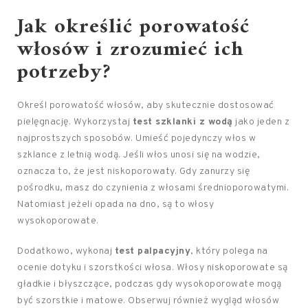
Jak określić
porowatość
włosów
i zrozumieć ich
potrzeby?
Określ porowatość włosów, aby skutecznie dostosować
pielęgnację. Wykorzystaj
test szklanki z wodą
jako jeden z
najprostszych sposobów. Umieść pojedynczy włos w
szklance z letnią wodą. Jeśli włos unosi się na wodzie,
oznacza to, że jest niskoporowaty. Gdy zanurzy się
pośrodku, masz do czynienia z włosami średnioporowatymi.
Natomiast jeżeli opada na dno, są to włosy
wysokoporowate.
Dodatkowo, wykonaj
test palpacyjny
, który polega na
ocenie dotyku i szorstkości włosa. Włosy niskoporowate są
gładkie i błyszczące, podczas gdy wysokoporowate mogą
być szorstkie i matowe. Obserwuj również wygląd włosów