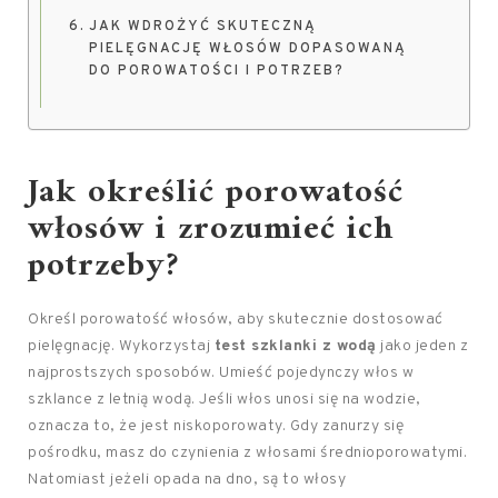
JAK WDROŻYĆ SKUTECZNĄ
PIELĘGNACJĘ WŁOSÓW DOPASOWANĄ
DO POROWATOŚCI I POTRZEB?
Jak określić
porowatość
włosów
i zrozumieć ich
potrzeby?
Określ porowatość włosów, aby skutecznie dostosować
pielęgnację. Wykorzystaj
test szklanki z wodą
jako jeden z
najprostszych sposobów. Umieść pojedynczy włos w
szklance z letnią wodą. Jeśli włos unosi się na wodzie,
oznacza to, że jest niskoporowaty. Gdy zanurzy się
pośrodku, masz do czynienia z włosami średnioporowatymi.
Natomiast jeżeli opada na dno, są to włosy