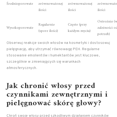
Średnioporowate
zrównoważonej
zrównoważonej
zrównoważo
ilości
ilości
ilości
Ostrożnie (
Regularnie
Często (przy
Wysokoporowate
zależności o
(spore ilości)
każdym myciu)
potrzeb)
Obserwuj reakcje swoich włosów na kosmetyki i dostosowuj
pielęgnację, aby utrzymać równowagę PEH. Regularne
stosowanie emolientów i humektantów jest kluczowe,
szczególnie w zmieniających się warunkach
atmosferycznych.
Jak chronić włosy przed
czynnikami zewnętrznymi i
pielęgnować skórę głowy?
Chroń swoje włosy przed szkodliwym działaniem czynników