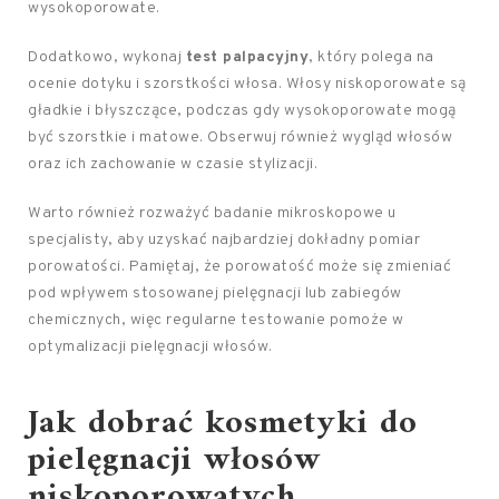
wysokoporowate.
Dodatkowo, wykonaj
test palpacyjny
, który polega na
ocenie dotyku i szorstkości włosa. Włosy niskoporowate są
gładkie i błyszczące, podczas gdy wysokoporowate mogą
być szorstkie i matowe. Obserwuj również wygląd włosów
oraz ich zachowanie w czasie stylizacji.
Warto również rozważyć badanie mikroskopowe u
specjalisty, aby uzyskać najbardziej dokładny pomiar
porowatości. Pamiętaj, że porowatość może się zmieniać
pod wpływem stosowanej pielęgnacji lub zabiegów
chemicznych, więc regularne testowanie pomoże w
optymalizacji pielęgnacji włosów.
Jak dobrać kosmetyki do
pielęgnacji włosów
niskoporowatych,