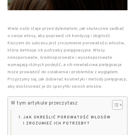
Wiele osób staje przed dylematem, jak skutecznie zadbać
o swoje włosy, aby poprawić ich kondycję i objętość.
Kluczem do sukcesu jest zrozumienie porowatości włosów,
która definiuje ich potrzeby pielęgnacyjne. Włosy
niskoporowate, średnioporowate i wysokoporowate
wymagają różnych podejść, a ich niewłaściwa pielęgnacja
może prowadzić do osłabienia i problemów z wyglądem.
Przyjrzymy się, jak dobierać kosmetyki i metody pielęgnacji,
aby dostosować je do specyfiki swoich włosów.
W tym artykule przeczytasz
JAK OKREŚLIĆ POROWATOŚĆ WŁOSÓW
I ZROZUMIEĆ ICH POTRZEBY?