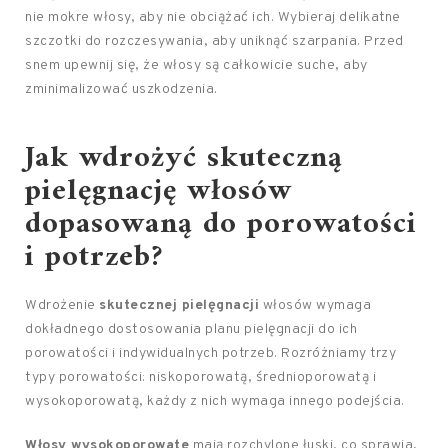
nie mokre włosy, aby nie obciążać ich. Wybieraj delikatne
szczotki do rozczesywania, aby uniknąć szarpania. Przed
snem upewnij się, że włosy są całkowicie suche, aby
zminimalizować uszkodzenia.
Jak wdrożyć skuteczną
pielęgnację włosów
dopasowaną do porowatości
i potrzeb?
Wdrożenie
skutecznej pielęgnacji
włosów wymaga
dokładnego dostosowania planu pielęgnacji do ich
porowatości i indywidualnych potrzeb. Rozróżniamy trzy
typy porowatości: niskoporowatą, średnioporowatą i
wysokoporowatą, każdy z nich wymaga innego podejścia.
Włosy wysokoporowate
mają rozchylone łuski, co sprawia,