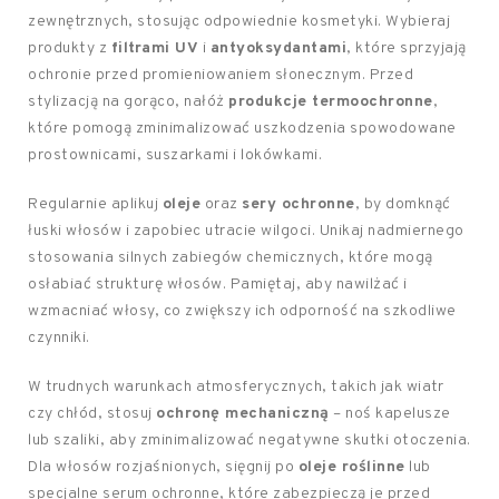
zewnętrznych, stosując odpowiednie kosmetyki. Wybieraj
produkty z
filtrami UV
i
antyoksydantami
, które sprzyjają
ochronie przed promieniowaniem słonecznym. Przed
stylizacją na gorąco, nałóż
produkcje termoochronne
,
które pomogą zminimalizować uszkodzenia spowodowane
prostownicami, suszarkami i lokówkami.
Regularnie aplikuj
oleje
oraz
sery ochronne
, by domknąć
łuski włosów i zapobiec utracie wilgoci. Unikaj nadmiernego
stosowania silnych zabiegów chemicznych, które mogą
osłabiać strukturę włosów. Pamiętaj, aby nawilżać i
wzmacniać włosy, co zwiększy ich odporność na szkodliwe
czynniki.
W trudnych warunkach atmosferycznych, takich jak wiatr
czy chłód, stosuj
ochronę mechaniczną
– noś kapelusze
lub szaliki, aby zminimalizować negatywne skutki otoczenia.
Dla włosów rozjaśnionych, sięgnij po
oleje roślinne
lub
specjalne serum ochronne, które zabezpieczą je przed