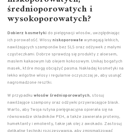
średnioporowatych i
wysokoporowatych?
Dobierz kosmetyki
do pielęgnacji włosów, uwzględniając
ich porowatość. Włosy
niskoporowate
wymagają lekkich,
nawilżających szamponów bez SLS oraz odżywek z małymi
cząsteczkami. Dobrze sprawdzą się produkty z aloesem,
masłem kakaowym lub olejem kokosowym. Unikaj bogatych
masek, które mogą obciążyć pasma. Nakładaj kosmetyki na
lekko wilgotne włosy i regularnie oczyszczaj je, aby usunąć
nagromadzone resztki.
W przypadku
włosów średnioporowatych
, stosuj
nawilżające szampony oraz odżywki przywracające blask.
Warto, aby Twoja rutyna pielęgnacyjna opierała się na
równowadze składników PEH, a także zawierała proteiny,
humektanty i emolienty, takie jak olej z awokado. Zastosuj
delikatne techniki rozczesywania, aby zminimalizować