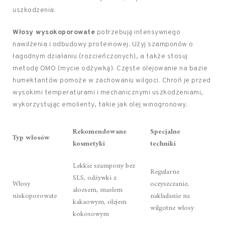
uszkodzenia.
Włosy wysokoporowate
potrzebują intensywnego
nawilżenia i odbudowy proteinowej. Użyj szamponów o
łagodnym działaniu (rozcieńczonych), a także stosuj
metodę OMO (mycie odżywką). Częste olejowanie na bazie
humektantów pomoże w zachowaniu wilgoci. Chroń je przed
wysokimi temperaturami i mechanicznymi uszkodzeniami,
wykorzystując emolienty, takie jak olej winogronowy.
Rekomendowane
Specjalne
Typ włosów
kosmetyki
techniki
Lekkie szampony bez
Regularne
SLS, odżywki z
Włosy
oczyszczanie,
aloesem, masłem
niskoporowate
nakładanie na
kakaowym, olejem
wilgotne włosy
kokosowym