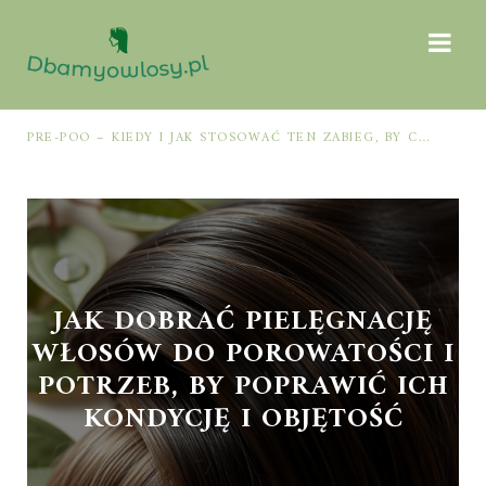
PRE-POO – KIEDY I JAK STOSOWAĆ TEN ZABIEG, BY CHRONIĆ I NAWILŻAĆ WŁOSY PRZED MYCIEM SZAMPONEM
JAK DOBRAĆ PIELĘGNACJĘ
WŁOSÓW DO POROWATOŚCI I
POTRZEB, BY POPRAWIĆ ICH
KONDYCJĘ I OBJĘTOŚĆ