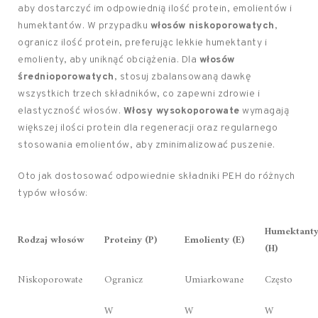
aby dostarczyć im odpowiednią ilość protein, emolientów i
humektantów. W przypadku
włosów niskoporowatych
,
ogranicz ilość protein, preferując lekkie humektanty i
emolienty, aby uniknąć obciążenia. Dla
włosów
średnioporowatych
, stosuj zbalansowaną dawkę
wszystkich trzech składników, co zapewni zdrowie i
elastyczność włosów.
Włosy wysokoporowate
wymagają
większej ilości protein dla regeneracji oraz regularnego
stosowania emolientów, aby zminimalizować puszenie.
Oto jak dostosować odpowiednie składniki PEH do różnych
typów włosów:
Humektant
Rodzaj włosów
Proteiny (P)
Emolienty (E)
(H)
Niskoporowate
Ogranicz
Umiarkowane
Często
W
W
W