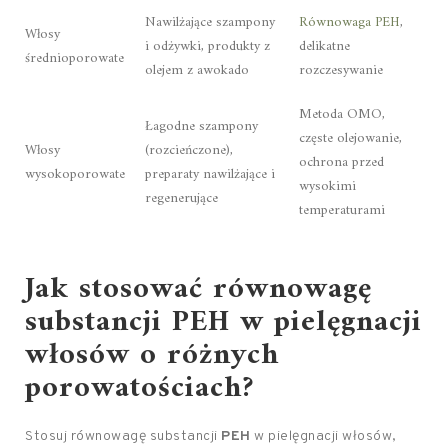
Nawilżające szampony
Równowaga PEH
,
Włosy
i odżywki, produkty z
delikatne
średnioporowate
olejem z awokado
rozczesywanie
Metoda OMO,
Łagodne szampony
częste olejowanie,
Włosy
(rozcieńczone),
ochrona przed
wysokoporowate
preparaty nawilżające i
wysokimi
regenerujące
temperaturami
Jak stosować równowagę
substancji PEH w pielęgnacji
włosów o różnych
porowatościach?
Stosuj równowagę substancji
PEH
w pielęgnacji włosów,