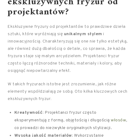
ekskluzywnych fryzur od
projektantów?
Ekskluzywne fryzury od projektantów to prawdziwe dzieła
sztuki, które wyróżniają się
unikalnym stylem
i
innowacyjnością. Charakteryzują się one nie tylko estetyką,
ale również dużą dbałością o detale, co sprawia, że każda
fryzura staje się małym arcydziełem. Projektanci fryzur
często łączą różnorodne techniki, materiały i kolory, aby
osiągnąć niepowtarzalny efekt.
W takich fryzurach istotne jest zrozumienie, jak różne
elementy współdziałają ze sobą. Oto kilka kluczowych cech
ekskluzywnych fryzur:
Kreatywność:
Projektanci fryzur często
eksperymentują z formą, objętością i długością
włosów
,
co prowadzi do niezwykle oryginalnych stylizacji.
Wysoka jakość materiałów:
Wykorzystanie