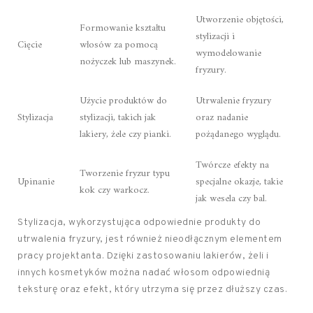
Utworzenie objętości,
Formowanie kształtu
stylizacji i
Cięcie
włosów za pomocą
wymodelowanie
nożyczek lub maszynek.
fryzury.
Użycie produktów do
Utrwalenie fryzury
Stylizacja
stylizacji, takich jak
oraz nadanie
lakiery, żele czy pianki.
pożądanego wyglądu.
Twórcze efekty na
Tworzenie fryzur typu
Upinanie
specjalne okazje, takie
kok czy warkocz.
jak wesela czy bal.
Stylizacja, wykorzystująca odpowiednie produkty do
utrwalenia fryzury, jest również nieodłącznym elementem
pracy projektanta. Dzięki zastosowaniu lakierów, żeli i
innych kosmetyków można nadać włosom odpowiednią
teksturę oraz efekt, który utrzyma się przez dłuższy czas.