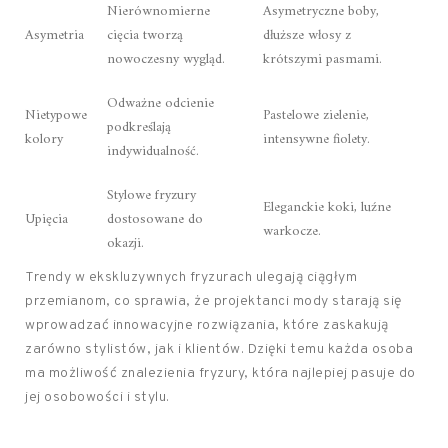
Nierównomierne
Asymetryczne boby,
Asymetria
cięcia tworzą
dłuższe włosy z
nowoczesny wygląd.
krótszymi pasmami.
Odważne odcienie
Nietypowe
Pastelowe zielenie,
podkreślają
kolory
intensywne fiolety.
indywidualność.
Stylowe fryzury
Eleganckie koki, luźne
Upięcia
dostosowane do
warkocze.
okazji.
Trendy w ekskluzywnych fryzurach ulegają ciągłym
przemianom, co sprawia, że projektanci mody starają się
wprowadzać innowacyjne rozwiązania, które zaskakują
zarówno stylistów, jak i klientów. Dzięki temu każda osoba
ma możliwość znalezienia fryzury, która najlepiej pasuje do
jej osobowości i stylu.