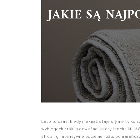
JAKIE SĄ NAJ
Lato to czas, kiedy makijaż staje się nie tylk
wybiegach królują odważne kolory i techniki, kt
strobing. Intensywne odcienie różu, pomarańczu 