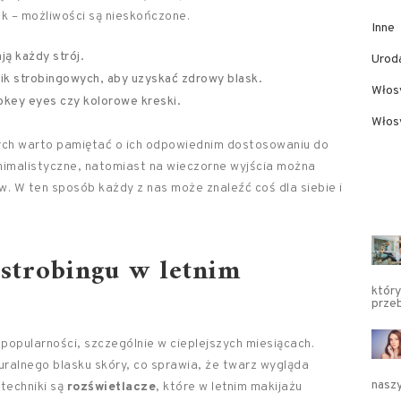
ook – możliwości są nieskończone.
Inne
ją każdy strój.
Urod
ik strobingowych, aby uzyskać zdrowy blask.
Włos
okey eyes czy kolorowe kreski.
Włosy
wych warto pamiętać o ich odpowiednim dostosowaniu do
minimalistyczne, natomiast na wieczorne wyjścia można
w. W ten sposób każdy z nas może znaleźć coś dla siebie i
 strobingu w letnim
który
przeb
 popularności, szczególnie w cieplejszych miesiącach.
uralnego blasku skóry, co sprawia, że twarz wygląda
nasz
techniki są
rozświetlacze
, które w letnim makijażu