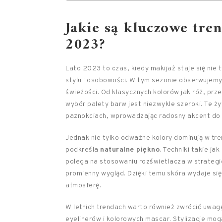
Jakie są kluczowe tre
2023?
Lato 2023 to czas, kiedy makijaż staje się nie
stylu i osobowości. W tym sezonie obserwujem
świeżości. Od klasycznych kolorów jak róż, prze
wybór palety barw jest niezwykle szeroki. Te 
paznokciach, wprowadzając radosny akcent do le
Jednak nie tylko odważne kolory dominują w tr
podkreśla
naturalne piękno
. Techniki takie ja
polega na stosowaniu rozświetlacza w strategi
promienny wygląd. Dzięki temu skóra wydaje się b
atmosferę.
W letnich trendach warto również zwrócić uwag
eyelinerów i kolorowych mascar. Stylizacje mog