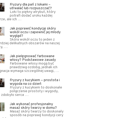
Fryzury dla pań z lokami –
utrwalać lub rozpuszczać?
Loki to piękny atrybut, który
potrafi dodać uroku każdej
rze, ale ich …
Jak poprawić kondycję skóry
wokół oczu i zapewnić jej młody
wygląd?
Skóra wokół oczu to jeden z
rdziej delikatnych obszarów na naszej
zy, …
Jak pielęgnować farbowane
włosy? Podstawowe zasady
Farbowane włosy mogą być
prawdziwą ozdobą, jednak ich
gnacja wymaga szczególnej uwagi, …
Fryzury z kucykiem – prostota i
wygoda na co dzień
Fryzury z kucykiem to doskonałe
połączenie prostoty i wygody,
e zdobyło serca …
Jak wykonać profesjonalny
masaż skóry twarzy w domu?
Masaż skóry twarzy to doskonały
sposób na poprawę kondycji cery