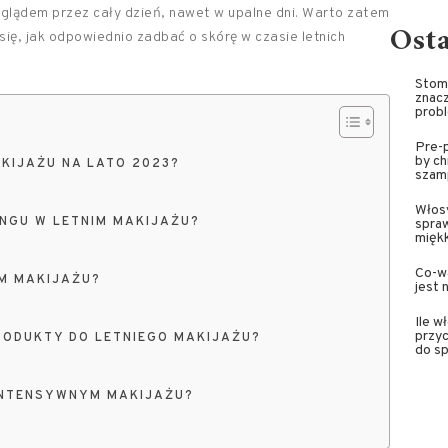
glądem przez cały dzień, nawet w upalne dni. Warto zatem
Ost
się, jak odpowiednio zadbać o skórę w czasie letnich
Stoma
znacz
prob
Pre-p
by ch
KIJAŻU NA LATO 2023?
szam
Włosy
NGU W LETNIM MAKIJAŻU?
spra
miękk
Co-wa
IM MAKIJAŻU?
jest 
Ile w
przyc
RODUKTY DO LETNIEGO MAKIJAŻU?
do sp
INTENSYWNYM MAKIJAŻU?