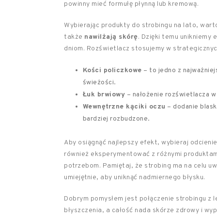
powinny mieć formułę płynną lub kremową.
Wybierając produkty do strobingu na lato, warto
także
nawilżają skórę
. Dzięki temu unikniemy
dniom. Rozświetlacz stosujemy w strategicznych
Kości policzkowe
– to jedno z najważniej
świeżości.
Łuk brwiowy
– nałożenie rozświetlacza w
Wewnętrzne kąciki oczu
– dodanie blask
bardziej rozbudzone.
Aby osiągnąć najlepszy efekt, wybieraj odcieni
również eksperymentować z różnymi produktami,
potrzebom. Pamiętaj, że strobing ma na celu uw
umiejętnie, aby uniknąć nadmiernego błysku.
Dobrym pomysłem jest połączenie strobingu z 
błyszczenia, a całość nada skórze zdrowy i wy