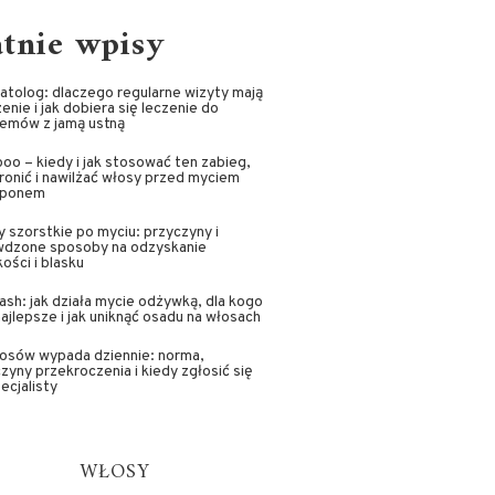
atnie wpisy
tolog: dlaczego regularne wizyty mają
enie i jak dobiera się leczenie do
lemów z jamą ustną
oo – kiedy i jak stosować ten zabieg,
ronić i nawilżać włosy przed myciem
ponem
 szorstkie po myciu: przyczyny i
wdzone sposoby na odzyskanie
ości i blasku
sh: jak działa mycie odżywką, dla kogo
najlepsze i jak uniknąć osadu na włosach
łosów wypada dziennie: norma,
zyny przekroczenia i kiedy zgłosić się
ecjalisty
WŁOSY