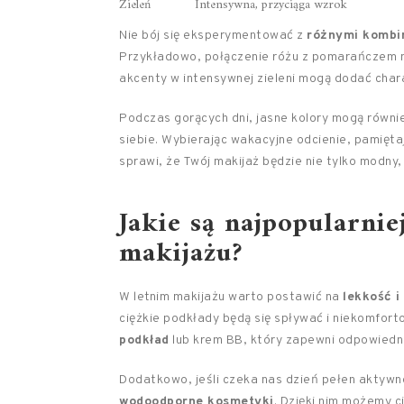
Zieleń
Intensywna, przyciąga wzrok
Nie bój się eksperymentować z
różnymi kombi
Przykładowo, połączenie różu z pomarańczem m
akcenty w intensywnej zieleni mogą dodać char
Podczas gorących dni, jasne kolory mogą równie
siebie. Wybierając wakacyjne odcienie, pamięta
sprawi, że Twój makijaż będzie nie tylko modny, 
Jakie są najpopularnie
makijażu?
W letnim makijażu warto postawić na
lekkość i
ciężkie podkłady będą się spływać i niekomfor
podkład
lub krem BB, który zapewni odpowiedni
Dodatkowo, jeśli czeka nas dzień pełen aktyw
wodoodporne kosmetyki
. Dzięki nim możemy c