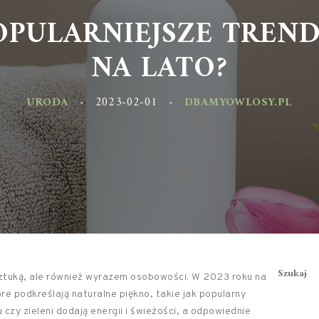
POPULARNIEJSZE TREN
NA LATO?
URODA
-
2023-02-01
-
DBAMYOWLOSY.PL
Szukaj
o sztuką, ale również wyrazem osobowości. W 2023 roku na
óre podkreślają naturalne piękno, takie jak popularny
czy zieleni dodają energii i świeżości, a odpowiednie