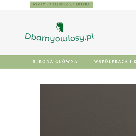
WŁOSY – PIELĘGNACJA I RUTYNA
STRONA GŁÓWNA
WSPÓŁPRACA I 