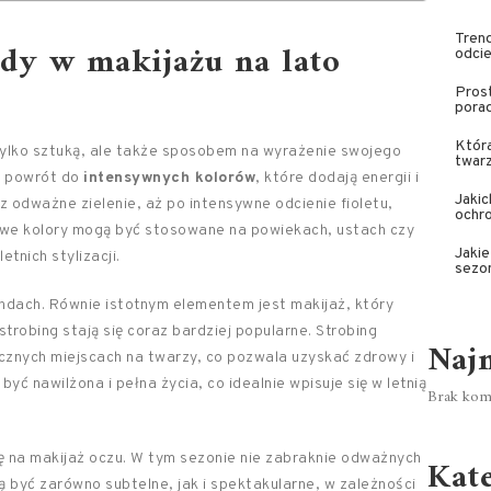
Trend
ndy w makijażu na lato
odcie
Prost
pora
Która
 tylko sztuką, ale także sposobem na wyrażenie swojego
twar
y powrót do
intensywnych kolorów
, które dodają energii i
Jakic
z odważne zielenie, aż po intensywne odcienie fioletu,
ochr
żywe kolory mogą być stosowane na powiekach, ustach czy
Jakie
tnich stylizacji.
sezo
endach. Równie istotnym elementem jest makijaż, który
k strobing stają się coraz bardziej popularne. Strobing
Naj
cznych miejscach na twarzy, co pozwala uzyskać zdrowy i
yć nawilżona i pełna życia, co idealnie wpisuje się w letnią
Brak kome
ę na makijaż oczu. W tym sezonie nie zabraknie odważnych
Kat
ą być zarówno subtelne, jak i spektakularne, w zależności