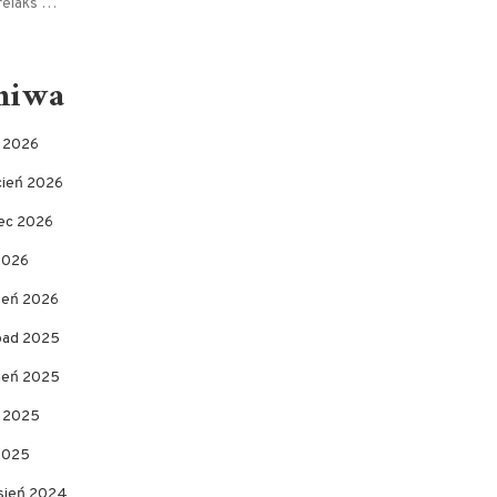
relaks …
hiwa
c 2026
cień 2026
ec 2026
2026
zeń 2026
opad 2025
pień 2025
c 2025
 2025
sień 2024