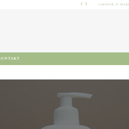
czwartek, 6 sierp
WŁOSY – PIELĘGNACJA
PRE-POO – KIEDY I JAK STOSOWAĆ TEN ZABIEG, BY CHRONIĆ I NAWILŻAĆ WŁOSY PRZED MYCIEM SZAMPONEM
KONTAKT