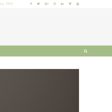
nia, 2026
 I RUTYNA
WŁOSY SZORSTKIE PO MYCIU: PRZYCZYNY I SPRAWDZONE SPOSOBY NA ODZYSKANIE MIĘKKOŚCI I BLASKU