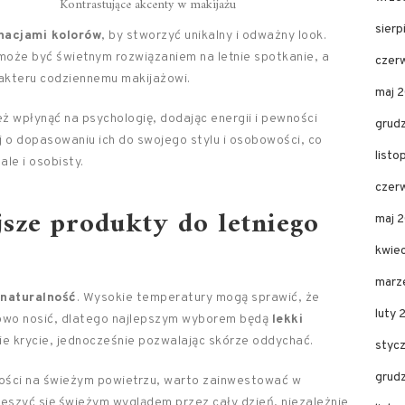
Kontrastujące akcenty w makijażu
sier
nacjami kolorów
, by stworzyć unikalny i odważny look.
oże być świetnym rozwiązaniem na letnie spotkanie, a
czer
akteru codziennemu makijażowi.
maj 
ż wpłynąć na psychologię, dodając energii i pewności
grud
j o dopasowaniu ich do swojego stylu i osobowości, co
list
ale i osobisty.
czer
jsze produkty do letniego
maj 
kwie
marz
 naturalność
. Wysokie temperatury mogą sprawić, że
luty 
towo nosić, dlatego najlepszym wyborem będą
lekki
e krycie, jednocześnie pozwalając skórze oddychać.
styc
grud
ności na świeżym powietrzu, warto zainwestować w
ieszyć się świeżym wyglądem przez cały dzień, niezależnie