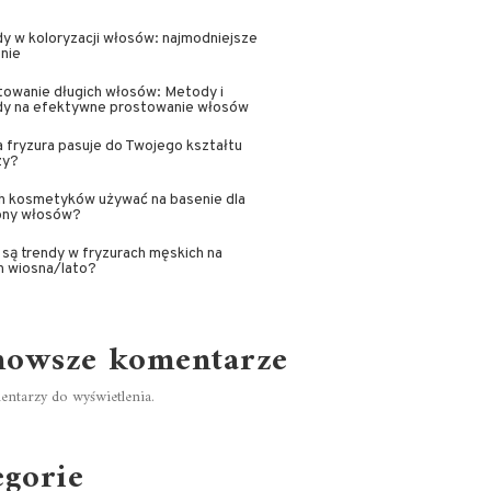
y w koloryzacji włosów: najmodniejsze
nie
owanie długich włosów: Metody i
dy na efektywne prostowanie włosów
 fryzura pasuje do Twojego kształtu
zy?
h kosmetyków używać na basenie dla
ony włosów?
 są trendy w fryzurach męskich na
n wiosna/lato?
nowsze komentarze
ntarzy do wyświetlenia.
egorie