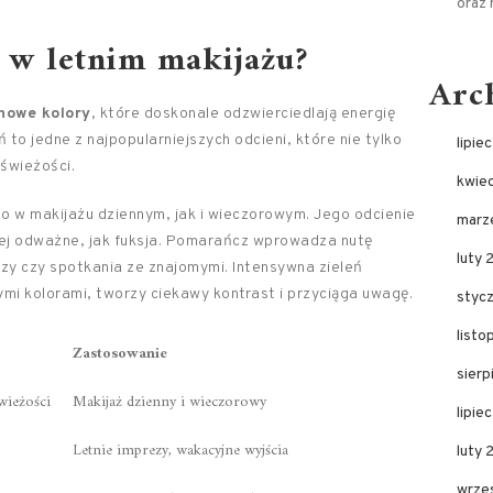
oraz 
 w letnim makijażu?
Arc
nowe kolory
, które doskonale odzwierciedlają energię
 to jedne z najpopularniejszych odcieni, które nie tylko
lipie
 świeżości.
kwie
wno w makijażu dziennym, jak i wieczorowym. Jego odcienie
marz
ziej odważne, jak fuksja. Pomarańcz wprowadza nutę
luty 
ezy czy spotkania ze znajomymi. Intensywna zieleń
ymi kolorami, tworzy ciekawy kontrast i przyciąga uwagę.
styc
list
Zastosowanie
sier
wieżości
Makijaż dzienny i wieczorowy
lipie
Letnie imprezy, wakacyjne wyjścia
luty
wrze