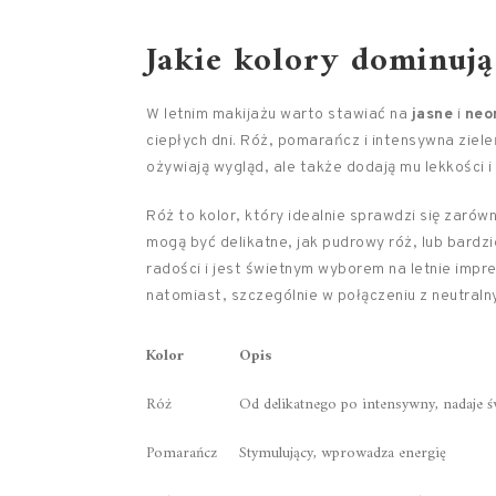
Jakie kolory dominują
W letnim makijażu warto stawiać na
jasne
i
neo
ciepłych dni. Róż, pomarańcz i intensywna zieleń
ożywiają wygląd, ale także dodają mu lekkości i
Róż to kolor, który idealnie sprawdzi się zaró
mogą być delikatne, jak pudrowy róż, lub bard
radości i jest świetnym wyborem na letnie impr
natomiast, szczególnie w połączeniu z neutraln
Kolor
Opis
Róż
Od delikatnego po intensywny, nadaje ś
Pomarańcz
Stymulujący, wprowadza energię