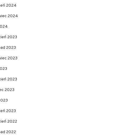
pień 2024
wiec 2024
2024
zień 2023
opad 2023
wiec 2023
2023
cień 2023
ec 2023
2023
zeń 2023
zień 2022
opad 2022