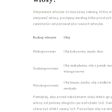
włosy?
Olejowanie włosów
to kluczowy zabieg, który w
olejować włosy, postępuj według kilku prostych
zależności od porowatości swoich włosów:
Rodzaj włosów
Olej
Niskoporowate
Olej kokosowy, masło shea
Olej makadamia, olej z pestek mor
Średnioporowate
winogronowy
Olej lniany, jojoba, olej z kiełków
Wysokoporowate
awokado
Pamiętaj, aby przed nałożeniem oleju lekko go p
włosy od połowy długości po końcówki.\n2. Owi
stworzyć efekt sauny.\n3. Pozostaw olej na wło