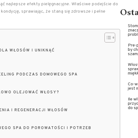
ąć najlepsze efekty pielęgnacyjne. Właściwe podejście do
Ost
kondycję, sprawiając, że staną się zdrowsze i pełne
Stoma
znacz
prob
Pre-p
by ch
LA WŁOSÓW I UNIKNĄĆ
szam
Włosy
spra
miękk
PEELING PODCZAS DOMOWEGO SPA
Co-wa
jest 
DŁOWO OLEJOWAĆ WŁOSY?
Ile w
przyc
do sp
ENIA I REGENERACJI WŁOSÓW
EGO SPA DO POROWATOŚCI I POTRZEB