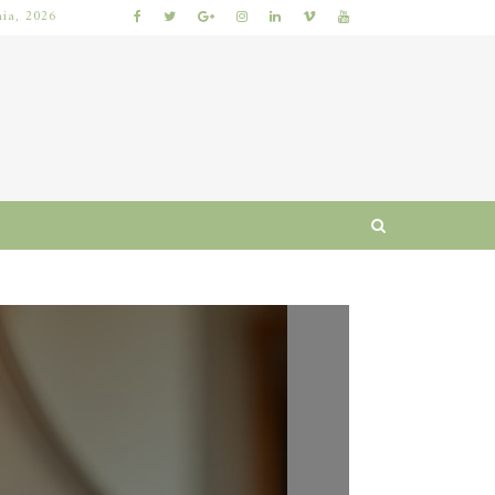
nia, 2026
 I RUTYNA
WŁOSY SZORSTKIE PO MYCIU: PRZYCZYNY I SPRAWDZONE SPOSOBY NA ODZYSKANIE MIĘKKOŚCI I BLASKU