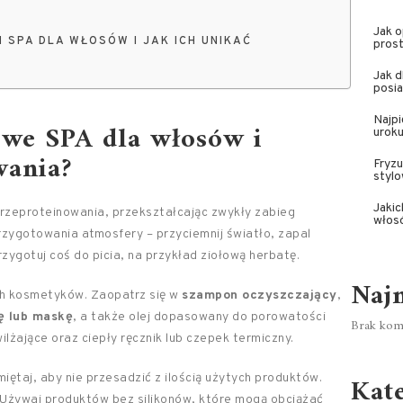
Jak 
SPA DLA WŁOSÓW I JAK ICH UNIKAĆ
pros
Jak 
posia
Najpi
we SPA dla włosów i
uroku
wania?
Fryzu
styl
Jakic
przeproteinowania, przekształcając zwykły zabieg
włos
przygotowania atmosfery – przyciemnij światło, zapal
rzygotuj coś do picia, na przykład ziołową herbatę.
Naj
ch kosmetyków. Zaopatrz się w
szampon oczyszczający
,
ę lub maskę
, a także olej dopasowany do porowatości
Brak kome
lżające oraz ciepły ręcznik lub czepek termiczny.
Kat
iętaj, aby nie przesadzić z ilością użytych produktów.
. Używaj produktów bez silikonów, które mogą obciążać