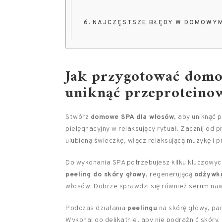
NAJCZĘSTSZE BŁĘDY W DOMOWYM 
Jak przygotować domo
uniknąć przeproteino
Stwórz
domowe SPA dla włosów
, aby uniknąć 
pielęgnacyjny w relaksujący rytuał. Zacznij od 
ulubioną świeczkę, włącz relaksującą muzykę i p
Do wykonania SPA potrzebujesz kilku kluczowy
peeling do skóry głowy
, regenerującą
odżywk
włosów. Dobrze sprawdzi się również serum nawi
Podczas działania
peelingu
na skórę głowy, pam
Wykonaj go delikatnie, aby nie podrażnić skóry