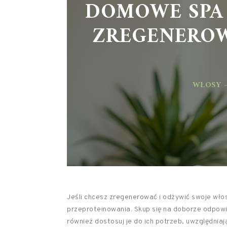
DOMOWE SPA 
ZREGENEROW
WŁOSY –
Jeśli chcesz zregenerować i odżywić swoje wło
przeproteinowania. Skup się na doborze odpowi
również dostosuj je do ich potrzeb, uwzględnia