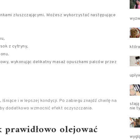
binkami złuszczającymi. Możesz wykorzystać następujące
wyzw
nu,
 sok z cytryny,
która
ponu.
głowy, wykonując delikatny masaż opuszkami palców przez
upływ
lśniące i w lepszej kondycji. Po zabiegu znajdź chwilę na
stają
 aby dodatkowo wzmocnić efekt oczyszczania.
nie t
k prawidłowo olejować
wygl