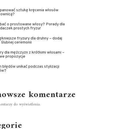
opanować sztukę kręcenia włosów
townicą?
dbać o prostowane włosy? Porady dla
daczek prostych fryzur
ękniejsze fryzury dla druhny – dodaj
 ślubnej ceremonii
ry dla mężczyzn z krótkimi włosami –
owe propozycje
h błędów unikać podczas stylizacji
ów?
nowsze komentarze
ntarzy do wyświetlenia.
egorie