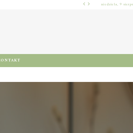
niedziela, 9 sierp
WŁOSY – PIELĘGNACJA
PRE-POO – KIEDY I JAK STOSOWAĆ TEN ZABIEG, BY CHRONIĆ I NAWILŻAĆ WŁOSY PRZED MYCIEM SZAMPONEM
KONTAKT