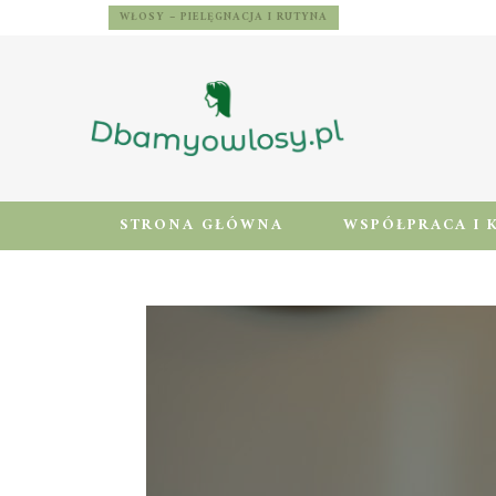
WŁOSY – PIELĘGNACJA I RUTYNA
STRONA GŁÓWNA
WSPÓŁPRACA I 