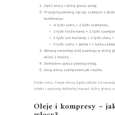
Zwilż włosy i skórę głowy wodą.
Przygotuj peeling, łącząc szampon z dro
kombinacje:
4 łyżki cukru + 2 łyżki szamponu,
2 łyżki fusów kawy + 2 łyżki szampo
2 łyżki soli morskiej + 2 łyżki oliwy +
3 łyżki cukru + glinka + 1 łyżka szam
Wmasuj niewielką ilość peelingu w skórę 
około 2 minuty.
Dokładnie spłucz peeling wodą.
Umyj włosy szamponem jak zwykle.
Dzięk temu, Twoje włosy będą odbite od nasady, 
relaks i wykonaj delikatny masaż skóry głowy,
Oleje i kompresy – ja