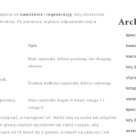
spiera ich
nawilżenie
i
regenerację
. Aby skutecznie
Arc
 kroków. Po pierwsze, wybierz odpowiedni olej w
lipie
Opis
kwie
marz
Małe cząsteczki, dobrze penetrują, nie obciążają
włosów.
luty 
styc
eli,
Średniej wielkości cząsteczki, dobrze odżywiają.
list
 pszenicy,
Duże cząsteczki, bogate w kwasy omega-3 i
sier
omega-6.
lipie
odgrzać, a następnie:\n1. Nałóż olej na suche lub wilgotne
luty
ń głowę ciepłym ręcznikiem lub załóż czepek, aby
wrze
sach od 15 minut do 2 godzin, a nawet na całą noc.\n4.