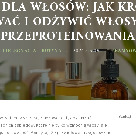
DLA WŁOSÓW: JAK K
AĆ I ODŻYWIĆ WŁOSY
PRZEPROTEINOWANIA
 PIELĘGNACJA I RUTYNA
-
2026-03-05
-
DBAMYOW
Szukaj
sy w domowym SPA, kluczowe jest, aby unikać
ednich zabiegów, które nie tylko wzmocnią włosy, ale
jąc porowatość. Pamiętaj, że prawidłowe przygotowanie i