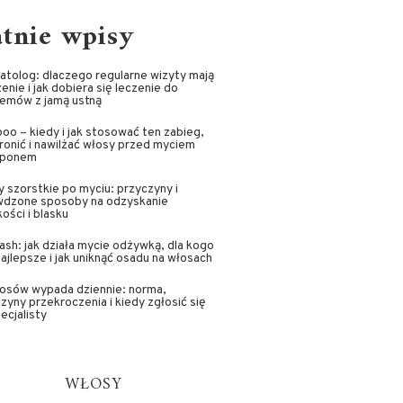
atnie wpisy
tolog: dlaczego regularne wizyty mają
enie i jak dobiera się leczenie do
lemów z jamą ustną
oo – kiedy i jak stosować ten zabieg,
ronić i nawilżać włosy przed myciem
ponem
 szorstkie po myciu: przyczyny i
wdzone sposoby na odzyskanie
ości i blasku
sh: jak działa mycie odżywką, dla kogo
najlepsze i jak uniknąć osadu na włosach
łosów wypada dziennie: norma,
zyny przekroczenia i kiedy zgłosić się
ecjalisty
WŁOSY