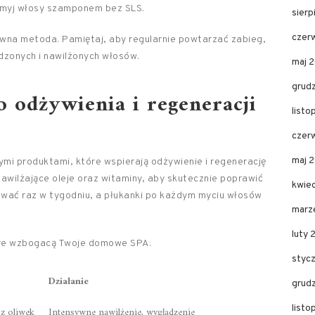
 umyj włosy szamponem bez SLS.
sier
czer
ywna metoda. Pamiętaj, aby regularnie powtarzać zabieg,
dzonych i nawilżonych włosów.
maj 
grud
o odżywienia i regeneracji
list
czer
maj 
mi produktami, które wspierają odżywienie i regenerację
nawilżające oleje oraz witaminy, aby skutecznie poprawić
kwie
wać raz w tygodniu, a płukanki po każdym myciu włosów
marz
luty 
óre wzbogacą Twoje domowe SPA:
styc
Działanie
grud
list
 z oliwek
Intensywne nawilżenie, wygładzenie