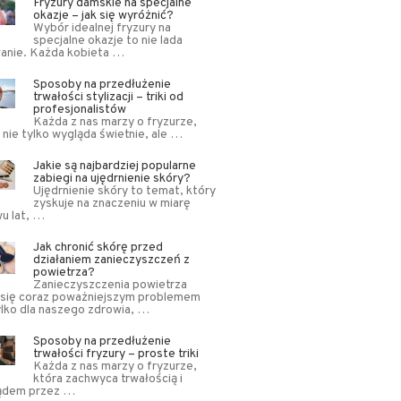
Fryzury damskie na specjalne
okazje – jak się wyróżnić?
Wybór idealnej fryzury na
specjalne okazje to nie lada
anie. Każda kobieta …
Sposoby na przedłużenie
trwałości stylizacji – triki od
profesjonalistów
Każda z nas marzy o fryzurze,
 nie tylko wygląda świetnie, ale …
Jakie są najbardziej popularne
zabiegi na ujędrnienie skóry?
Ujędrnienie skóry to temat, który
zyskuje na znaczeniu w miarę
u lat, …
Jak chronić skórę przed
działaniem zanieczyszczeń z
powietrza?
Zanieczyszczenia powietrza
 się coraz poważniejszym problemem
ylko dla naszego zdrowia, …
Sposoby na przedłużenie
trwałości fryzury – proste triki
Każda z nas marzy o fryzurze,
która zachwyca trwałością i
ądem przez …