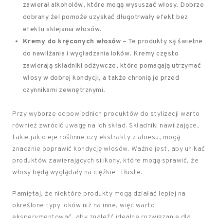
zawierał alkoholów, które mogą wysuszać włosy. Dobrze
dobrany żel pomoże uzyskać długotrwały efekt bez
efektu sklejania włosów.
Kremy do kręconych włosów
– Te produkty są świetne
do nawilżania i wygładzania loków. Kremy często
zawierają składniki odżywcze, które pomagają utrzymać
włosy w dobrej kondycji, a także chronią je przed
czynnikami zewnętrznymi.
Przy wyborze odpowiednich produktów do stylizacji warto
również zwrócić uwagę na ich skład. Składniki nawilżające,
takie jak oleje roślinne czy ekstrakty z aloesu, mogą
znacznie poprawić kondycję włosów. Ważne jest, aby unikać
produktów zawierających silikony, które mogą sprawić, że
włosy będą wyglądały na ciężkie i tłuste.
Pamiętaj, że niektóre produkty mogą działać lepiej na
określone typy loków niż na inne, więc warto
eksperymentować, aby znaleźć idealne rozwiązanie dla