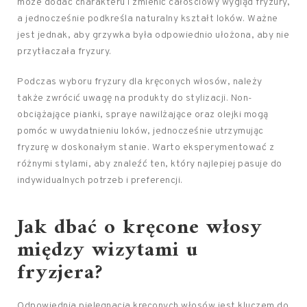
może dodać charakteru i zmienić całościowy wygląd fryzury,
a jednocześnie podkreśla naturalny kształt loków. Ważne
jest jednak, aby grzywka była odpowiednio ułożona, aby nie
przytłaczała fryzury.
Podczas wyboru fryzury dla kręconych włosów, należy
także zwrócić uwagę na produkty do stylizacji. Non-
obciążające pianki, spraye nawilżające oraz olejki mogą
pomóc w uwydatnieniu loków, jednocześnie utrzymując
fryzurę w doskonałym stanie. Warto eksperymentować z
różnymi stylami, aby znaleźć ten, który najlepiej pasuje do
indywidualnych potrzeb i preferencji.
Jak dbać o kręcone włosy
między wizytami u
fryzjera?
Odpowiednia pielęgnacja kręconych włosów jest kluczem do