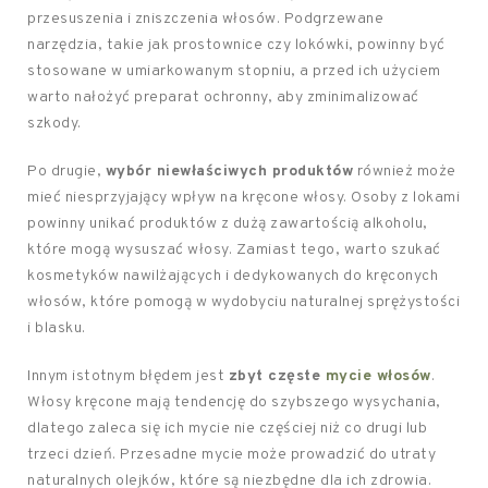
przesuszenia i zniszczenia włosów. Podgrzewane
narzędzia, takie jak prostownice czy lokówki, powinny być
stosowane w umiarkowanym stopniu, a przed ich użyciem
warto nałożyć preparat ochronny, aby zminimalizować
szkody.
Po drugie,
wybór niewłaściwych produktów
również może
mieć niesprzyjający wpływ na kręcone włosy. Osoby z lokami
powinny unikać produktów z dużą zawartością alkoholu,
które mogą wysuszać włosy. Zamiast tego, warto szukać
kosmetyków nawilżających i dedykowanych do kręconych
włosów, które pomogą w wydobyciu naturalnej sprężystości
i blasku.
Innym istotnym błędem jest
zbyt częste
mycie włosów
.
Włosy kręcone mają tendencję do szybszego wysychania,
dlatego zaleca się ich mycie nie częściej niż co drugi lub
trzeci dzień. Przesadne mycie może prowadzić do utraty
naturalnych olejków, które są niezbędne dla ich zdrowia.