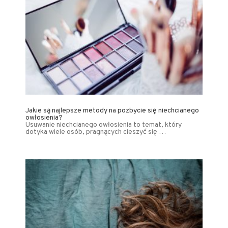
Jakie są najlepsze metody na pozbycie się niechcianego
owłosienia?
Usuwanie niechcianego owłosienia to temat, który
dotyka wiele osób, pragnących cieszyć się …