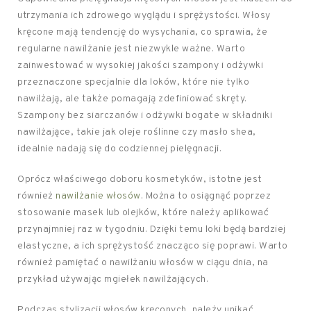
utrzymania ich zdrowego wyglądu i sprężystości. Włosy
kręcone mają tendencję do wysychania, co sprawia, że
regularne nawilżanie jest niezwykle ważne. Warto
zainwestować w wysokiej jakości szampony i odżywki
przeznaczone specjalnie dla loków, które nie tylko
nawilżają, ale także pomagają zdefiniować skręty.
Szampony bez siarczanów i odżywki bogate w składniki
nawilżające, takie jak oleje roślinne czy masło shea,
idealnie nadają się do codziennej pielęgnacji.
Oprócz właściwego doboru kosmetyków, istotne jest
również
nawilżanie włosów
. Można to osiągnąć poprzez
stosowanie masek lub olejków, które należy aplikować
przynajmniej raz w tygodniu. Dzięki temu loki będą bardziej
elastyczne, a ich sprężystość znacząco się poprawi. Warto
również pamiętać o nawilżaniu włosów w ciągu dnia, na
przykład używając mgiełek nawilżających.
Podczas stylizacji włosów kręconych, należy unikać