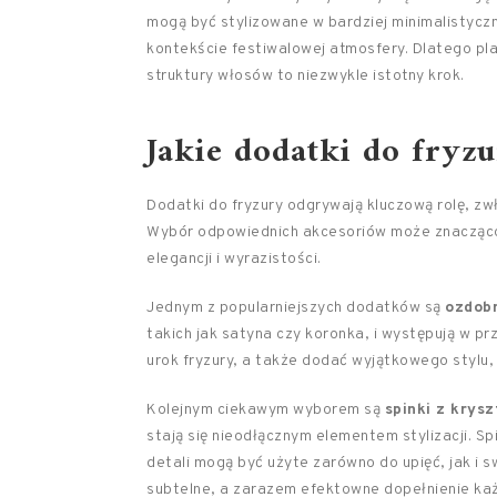
mogą być stylizowane w bardziej minimalistyc
kontekście festiwalowej atmosfery. Dlatego plan
struktury włosów to niezwykle istotny krok.
Jakie dodatki do fryz
Dodatki do fryzury odgrywają kluczową rolę, zw
Wybór odpowiednich akcesoriów może znacząco w
elegancji i wyrazistości.
Jednym z popularniejszych dodatków są
ozdob
takich jak satyna czy koronka, i występują w p
urok fryzury, a także dodać wyjątkowego stylu
Kolejnym ciekawym wyborem są
spinki z krys
stają się nieodłącznym elementem stylizacji. S
detali mogą być użyte zarówno do upięć, jak i 
subtelne, a zarazem efektowne dopełnienie każd