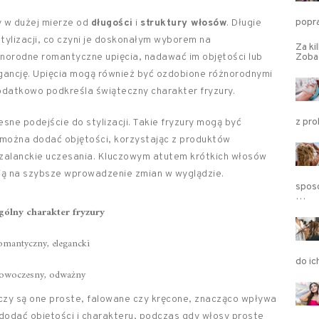
popr
y w dużej mierze od
długości
i
struktury włosów
. Długie
tylizacji, co czyni je doskonałym wyborem na
Za ki
żnorodne romantyczne upięcia, nadawać im objętości lub
Zoba
legancję. Upięcia mogą również być ozdobione różnorodnymi
 dodatkowo podkreśla świąteczny charakter fryzury.
z pr
sne podejście do stylizacji. Takie fryzury mogą być
b można dodać objętości, korzystając z produktów
szalanckie uczesania. Kluczowym atutem krótkich włosów
lają na szybsze wprowadzenie zmian w wyglądzie.
sposó
…
gólny charakter fryzury
mantyczny, elegancki
do i
owoczesny, odważny
czy są one proste, falowane czy kręcone, znacząco wpływa
dodać objętości i charakteru, podczas gdy włosy proste