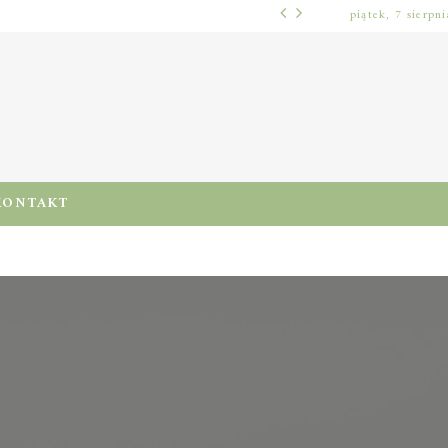
piątek, 7 sierpn
WŁOSY – PIELĘGNACJA
PRE-POO – KIEDY I JAK STOSOWAĆ TEN ZABIEG, BY CHRONIĆ I NAWILŻAĆ WŁOSY PRZED MYCIEM SZAMPONEM
KONTAKT