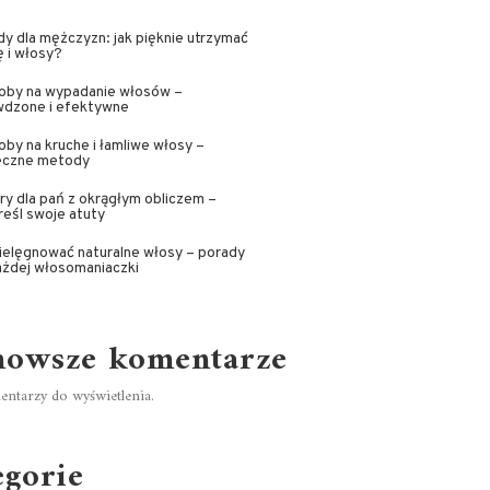
y dla mężczyzn: jak pięknie utrzymać
 i włosy?
oby na wypadanie włosów –
wdzone i efektywne
by na kruche i łamliwe włosy –
eczne metody
ry dla pań z okrągłym obliczem –
eśl swoje atuty
ielęgnować naturalne włosy – porady
ażdej włosomaniaczki
nowsze komentarze
ntarzy do wyświetlenia.
egorie