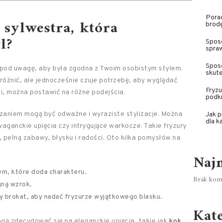
Porad
 sylwestra, która
brodę
l?
Spos
spra
Sposo
 pod uwagę, aby była zgodna z Twoim osobistym stylem.
skut
yróżnić, ale jednocześnie czuje potrzebę, aby wyglądać
Fryzu
ji, można postawić na różne podejścia.
podkr
zaniem mogą być odważne i wyraziste stylizacje. Można
Jak p
dla k
waganckie upięcia czy intrygujące warkocze. Takie fryzury
 pełną zabawy, błysku i radości. Oto kilka pomysłów na
Naj
em, które doda charakteru.
Brak kome
gną wzrok.
zy brokat, aby nadać fryzurze wyjątkowego blasku.
Kat
mogą zdecydować się na eleganckie upięcia, takie jak
kok