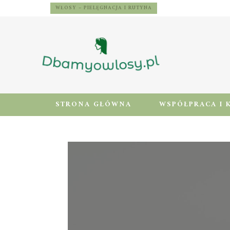
WŁOSY – PIELĘGNACJA I RUTYNA
STRONA GŁÓWNA
WSPÓŁPRACA I 