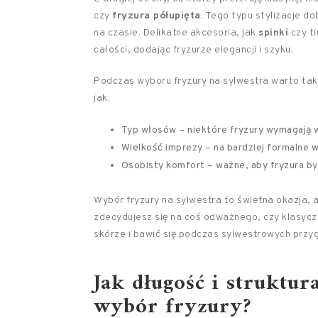
czy
fryzura półupięta
. Tego typu stylizacje d
na czasie. Delikatne akcesoria, jak
spinki
czy ti
całości, dodając fryzurze elegancji i szyku.
Podczas wyboru fryzury na sylwestra warto tak
jak:
Typ włosów – niektóre fryzury wymagają w
Wielkość imprezy – na bardziej formalne 
Osobisty komfort – ważne, aby fryzura by
Wybór fryzury na sylwestra to świetna okazja, ab
zdecydujesz się na coś odważnego, czy klasyczn
skórze i bawić się podczas sylwestrowych prz
Jak długość i struktu
wybór fryzury?