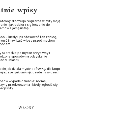
atnie wpisy
tolog: dlaczego regularne wizyty mają
enie i jak dobiera się leczenie do
lemów z jamą ustną
oo – kiedy i jak stosować ten zabieg,
ronić i nawilżać włosy przed myciem
ponem
 szorstkie po myciu: przyczyny i
wdzone sposoby na odzyskanie
ości i blasku
sh: jak działa mycie odżywką, dla kogo
najlepsze i jak uniknąć osadu na włosach
łosów wypada dziennie: norma,
zyny przekroczenia i kiedy zgłosić się
ecjalisty
WŁOSY