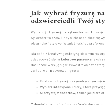
Jak wybrać fryzurę na
odzwierciedli Twój sty
Wybierając
fryzurę na sylwestra
, warto wziąć
Sylwester to czas, kiedy wiele osób chce się w
elegancko i stylowo. W zależności od preferenc
Dla osób z kreatywną estetyką idealnym rozwią
zdecydować się na
kolorowe pasemka
, ekstra
doskonale wpisują się w sylwestrową atmosferę,
żartobliwe i nietypowe fryzury:
Postaw na fryzurę z asymetrycznym cięci
Wybierz intensywne kolory, które przycią
Skorzystaj z dodatków, takich jak pióra c
Z drugiej strony, ci, którzy preferują klasykę, 