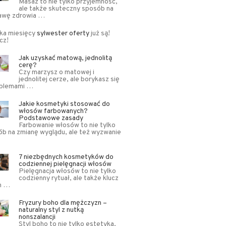
Masaż to nie tylko przyjemność,
ale także skuteczny sposób na
awę zdrowia …
lka miesięcy
sylwester oferty
już są!
cz!
Jak uzyskać matową, jednolitą
cerę?
Czy marzysz o matowej i
jednolitej cerze, ale borykasz się
oblemami …
Jakie kosmetyki stosować do
włosów farbowanych?
Podstawowe zasady
Farbowanie włosów to nie tylko
b na zmianę wyglądu, ale też wyzwanie
7 niezbędnych kosmetyków do
codziennej pielęgnacji włosów
Pielęgnacja włosów to nie tylko
codzienny rytuał, ale także klucz
ch …
Fryzury boho dla mężczyzn –
naturalny styl z nutką
nonszalancji
Styl boho to nie tylko estetyka,