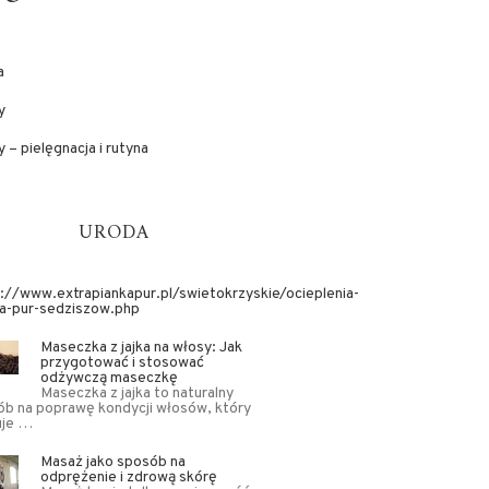
a
y
 – pielęgnacja i rutyna
URODA
://www.extrapiankapur.pl/swietokrzyskie/ocieplenia-
ka-pur-sedziszow.php
Maseczka z jajka na włosy: Jak
przygotować i stosować
odżywczą maseczkę
Maseczka z jajka to naturalny
b na poprawę kondycji włosów, który
uje …
Masaż jako sposób na
odprężenie i zdrową skórę