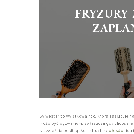
FRYZURY 
ZAPLA
Sylwester to wyjątkowa noc, która zasługuje na
może być wyzwaniem, zwłaszcza gdy chcesz, aby
Niezależnie od długości i struktury
włosów
, ist