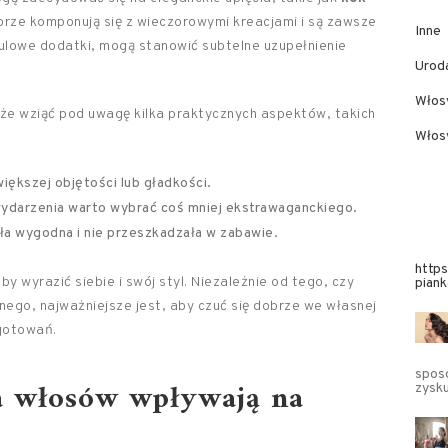
obrze komponują się z wieczorowymi kreacjami i są zawsze
Inne
ulowe dodatki, mogą stanowić subtelne uzupełnienie
Urod
Włos
że wziąć pod uwagę kilka praktycznych aspektów, takich
Włosy
iększej objętości lub gładkości.
wydarzenia warto wybrać coś mniej ekstrawaganckiego.
ła wygodna i nie przeszkadzała w zabawie.
https
y wyrazić siebie i swój styl. Niezależnie od tego, czy
pian
ego, najważniejsze jest, aby czuć się dobrze we własnej
ygotowań.
sposó
ra włosów wpływają na
zysk