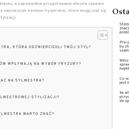
ej blasku, a odpowiednie przygotowanie włosów zapewni
Ost
ię najnowszym trendom fryzjerskim, które mogą stać się
ylizacji.
Stoma
znacz
prob
Pre-p
by ch
TRA, KTÓRA ODZWIERCIEDLI TWÓJ STYL?
szam
Włosy
SÓW WPŁYWAJĄ NA WYBÓR FRYZURY?
spra
miękk
Co-wa
RAĆ NA SYLWESTRA?
jest 
Ile w
przyc
LWESTROWEJ STYLIZACJI?
do sp
SYLWESTRA WARTO ZNAĆ?