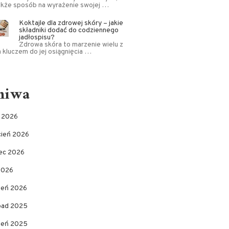
akże sposób na wyrażenie swojej …
Koktajle dla zdrowej skóry – jakie
składniki dodać do codziennego
jadłospisu?
Zdrowa skóra to marzenie wielu z
a kluczem do jej osiągnięcia …
hiwa
c 2026
cień 2026
ec 2026
2026
zeń 2026
opad 2025
pień 2025