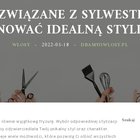
ZWIĄZANE Z SYLWEST
NOWAĆ IDEALNĄ STYLI
WŁOSY
-
2022-05-18
-
DBAMYOWLOSY.PL
Szukaj
 równie wyjątkową fryzurę. Wybór odpowiedniej stylizacji
 odzwierciedlała Twój unikalny styl oraz charakter.
nieje wiele możliwości, które pozwolą Ci olśnić wszystkich