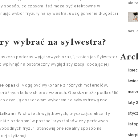
ale t
zny sposób, co czasami też może być efektowne w
ując wybór fryzury na sylwestra, uwzględnienie długości i
nas, 
ury wybrać na sylwestra?
Arc
łaszcza podczas wyjątkowych okazji, takich jak Sylwester.
płynąć na ostateczny wygląd stylizacji, dodając jej
lipie
kwie
ne opaski
. Mogą być wykonane z różnych materiałów,
marz
rzeróżnych kolorach oraz wzorach. Opaska może podkreślić
, co czyni ją doskonałym wyborem na sylwestrową noc.
luty 
styc
ztałkami
. W chwilach wyjątkowych, błyszczące akcenty
pinki z ozdobami w postaci kryształków czy perłowych
list
swobodnych fryzur. Stanowią one idealny sposób na
sier
ej stylizacji.