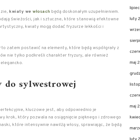
lipie
dzie,
kwiaty we
włosach
będą doskonałym uzupełnieniem.
luty
dają świeżości, jak i sztuczne, które stanowią efektowne
rtystyczny, kwiaty mogą dodać fryzurze lekkości i
wrze
sier
arto zatem postawić na elementy, które będą współgrały z
czer
ów nie tylko podkreśli charakter fryzury, ale również
maj 
 elegancko.
grud
y do sylwestrowej
list
czer
maj 
rfekcyjnie, kluczowe jest, aby odpowiednio je
 krok, który pozwala na osiągnięcie pięknego i zdrowego
kwie
ski, które intensywnie nawilżą włosy, sprawiając, że będą
marz
luty 