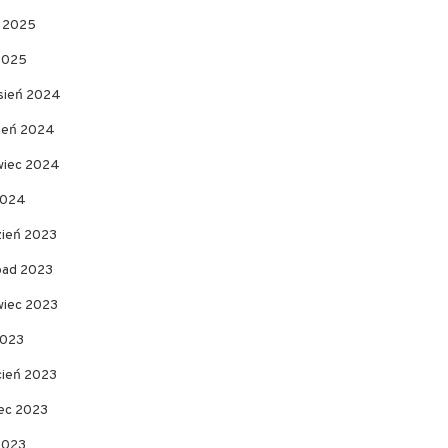
c 2025
 2025
sień 2024
pień 2024
wiec 2024
2024
zień 2023
opad 2023
wiec 2023
2023
cień 2023
ec 2023
2023