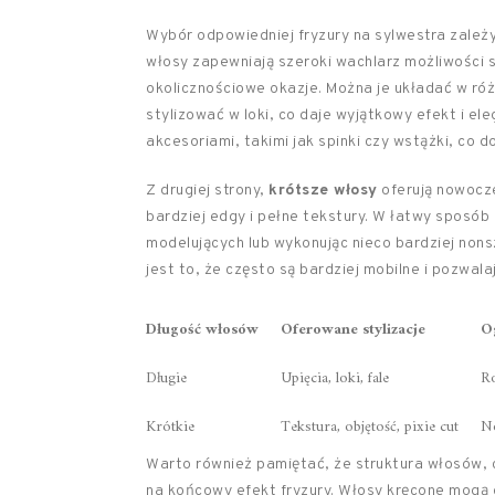
Wybór odpowiedniej fryzury na sylwestra zależ
włosy zapewniają szeroki wachlarz możliwości s
okolicznościowe okazje. Można je układać w ró
stylizować w loki, co daje wyjątkowy efekt i e
akcesoriami, takimi jak spinki czy wstążki, co
Z drugiej strony,
krótsze włosy
oferują nowocze
bardziej edgy i pełne tekstury. W łatwy sposó
modelujących lub wykonując nieco bardziej non
jest to, że często są bardziej mobilne i pozwa
Długość włosów
Oferowane stylizacje
O
Długie
Upięcia, loki, fale
Ro
Krótkie
Tekstura, objętość, pixie cut
N
Warto również pamiętać, że struktura włosów, 
na końcowy efekt fryzury. Włosy kręcone mogą 