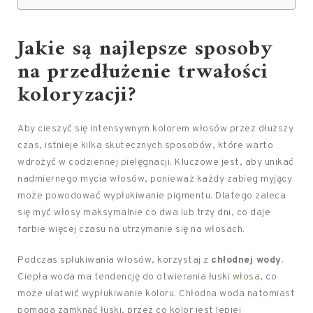
Jakie są najlepsze sposoby
na przedłużenie trwałości
koloryzacji?
Aby cieszyć się intensywnym kolorem włosów przez dłuższy
czas, istnieje kilka skutecznych sposobów, które warto
wdrożyć w codziennej pielęgnacji. Kluczowe jest, aby unikać
nadmiernego mycia włosów, ponieważ każdy zabieg myjący
może powodować wypłukiwanie pigmentu. Dlatego zaleca
się myć włosy maksymalnie co dwa lub trzy dni, co daje
farbie więcej czasu na utrzymanie się na włosach.
Podczas spłukiwania włosów, korzystaj z
chłodnej wody
.
Ciepła woda ma tendencję do otwierania łuski
włosa
, co
może ułatwić wypłukiwanie koloru. Chłodna woda natomiast
pomaga zamknąć łuski, przez co kolor jest lepiej