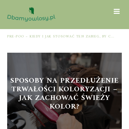
PRE-POO – KIEDY I JAK STOSOWAĆ TEN ZABIEG, BY CHRONIĆ I NAWILŻAĆ WŁOSY PRZED MYCIEM SZAMPONEM
SPOSOBY NA PRZEDŁUŻENIE
TRWAŁOŚCI KOLORYZACJI –
JAK ZACHOWAĆ ŚWIEŻY
KOLOR?