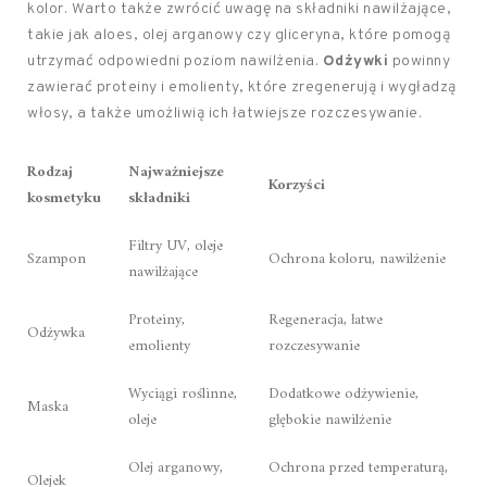
kolor. Warto także zwrócić uwagę na składniki nawilżające,
takie jak aloes, olej arganowy czy gliceryna, które pomogą
utrzymać odpowiedni poziom nawilżenia.
Odżywki
powinny
zawierać proteiny i emolienty, które zregenerują i wygładzą
włosy, a także umożliwią ich łatwiejsze rozczesywanie.
Rodzaj
Najważniejsze
Korzyści
kosmetyku
składniki
Filtry UV, oleje
Szampon
Ochrona koloru, nawilżenie
nawilżające
Proteiny,
Regeneracja, łatwe
Odżywka
emolienty
rozczesywanie
Wyciągi roślinne,
Dodatkowe odżywienie,
Maska
oleje
głębokie nawilżenie
Olej arganowy,
Ochrona przed temperaturą,
Olejek