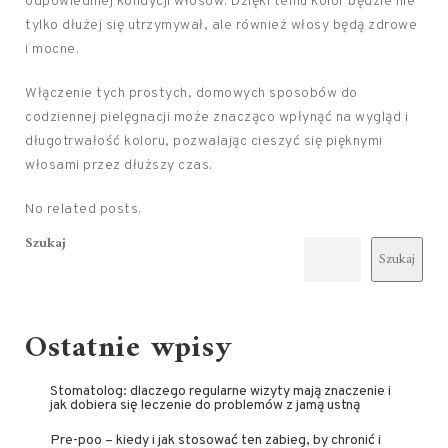
odpowiedniej kondycji włosów. Dzięki temu kolor będzie nie
tylko dłużej się utrzymywał, ale również włosy będą zdrowe
i mocne.
Włączenie tych prostych, domowych sposobów do
codziennej pielęgnacji może znacząco wpłynąć na wygląd i
długotrwałość koloru, pozwalając cieszyć się pięknymi
włosami przez dłuższy czas.
No related posts.
Szukaj
Szukaj
Ostatnie wpisy
Stomatolog: dlaczego regularne wizyty mają znaczenie i
jak dobiera się leczenie do problemów z jamą ustną
Pre-poo – kiedy i jak stosować ten zabieg, by chronić i