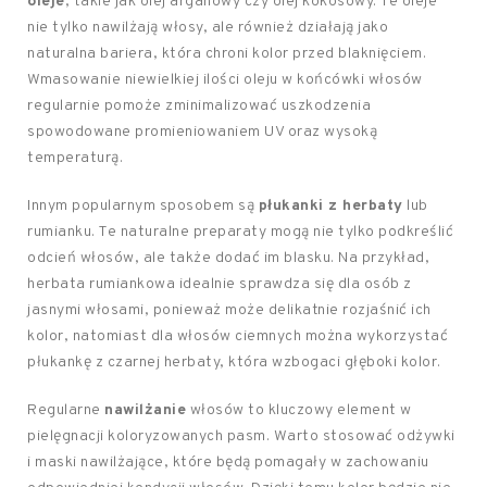
oleje
, takie jak olej arganowy czy olej kokosowy. Te oleje
nie tylko nawilżają włosy, ale również działają jako
naturalna bariera, która chroni kolor przed blaknięciem.
Wmasowanie niewielkiej ilości oleju w końcówki włosów
regularnie pomoże zminimalizować uszkodzenia
spowodowane promieniowaniem UV oraz wysoką
temperaturą.
Innym popularnym sposobem są
płukanki z herbaty
lub
rumianku. Te naturalne preparaty mogą nie tylko podkreślić
odcień włosów, ale także dodać im blasku. Na przykład,
herbata rumiankowa idealnie sprawdza się dla osób z
jasnymi włosami, ponieważ może delikatnie rozjaśnić ich
kolor, natomiast dla włosów ciemnych można wykorzystać
płukankę z czarnej herbaty, która wzbogaci głęboki kolor.
Regularne
nawilżanie
włosów to kluczowy element w
pielęgnacji koloryzowanych pasm. Warto stosować odżywki
i maski nawilżające, które będą pomagały w zachowaniu